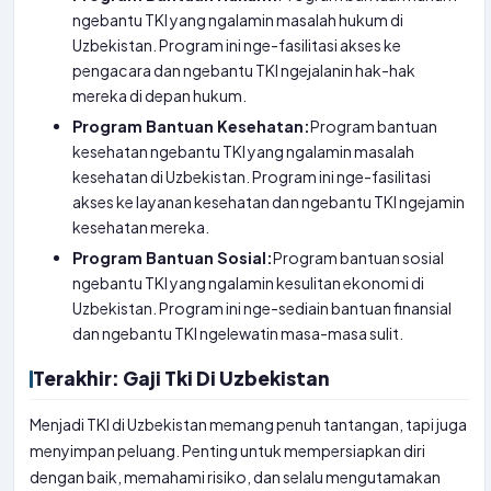
ngebantu TKI yang ngalamin masalah hukum di
Uzbekistan. Program ini nge-fasilitasi akses ke
pengacara dan ngebantu TKI ngejalanin hak-hak
mereka di depan hukum.
Program Bantuan Kesehatan:
Program bantuan
kesehatan ngebantu TKI yang ngalamin masalah
kesehatan di Uzbekistan. Program ini nge-fasilitasi
akses ke layanan kesehatan dan ngebantu TKI ngejamin
kesehatan mereka.
Program Bantuan Sosial:
Program bantuan sosial
ngebantu TKI yang ngalamin kesulitan ekonomi di
Uzbekistan. Program ini nge-sediain bantuan finansial
dan ngebantu TKI ngelewatin masa-masa sulit.
Terakhir: Gaji Tki Di Uzbekistan
Menjadi TKI di Uzbekistan memang penuh tantangan, tapi juga
menyimpan peluang. Penting untuk mempersiapkan diri
dengan baik, memahami risiko, dan selalu mengutamakan