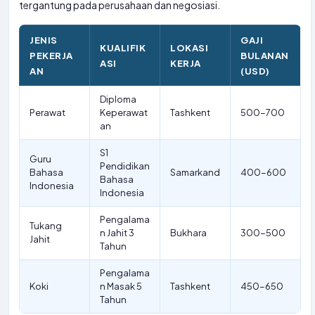
tergantung pada perusahaan dan negosiasi.
JENIS
GAJI
KUALIFIK
LOKASI
PEKERJA
BULANAN
ASI
KERJA
AN
(USD)
Diploma
Perawat
Keperawat
Tashkent
500-700
an
S1
Guru
Pendidikan
Bahasa
Samarkand
400-600
Bahasa
Indonesia
Indonesia
Pengalama
Tukang
n Jahit 3
Bukhara
300-500
Jahit
Tahun
Pengalama
Koki
n Masak 5
Tashkent
450-650
Tahun