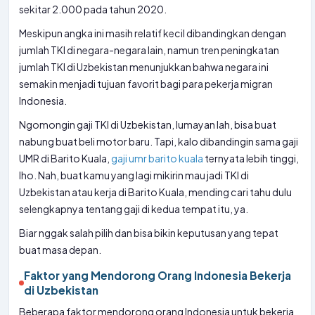
sekitar 2.000 pada tahun 2020.
Meskipun angka ini masih relatif kecil dibandingkan dengan
jumlah TKI di negara-negara lain, namun tren peningkatan
jumlah TKI di Uzbekistan menunjukkan bahwa negara ini
semakin menjadi tujuan favorit bagi para pekerja migran
Indonesia.
Ngomongin gaji TKI di Uzbekistan, lumayan lah, bisa buat
nabung buat beli motor baru. Tapi, kalo dibandingin sama gaji
UMR di Barito Kuala,
gaji umr barito kuala
ternyata lebih tinggi,
lho. Nah, buat kamu yang lagi mikirin mau jadi TKI di
Uzbekistan atau kerja di Barito Kuala, mending cari tahu dulu
selengkapnya tentang gaji di kedua tempat itu, ya.
Biar nggak salah pilih dan bisa bikin keputusan yang tepat
buat masa depan.
Faktor yang Mendorong Orang Indonesia Bekerja
di Uzbekistan
Beberapa faktor mendorong orang Indonesia untuk bekerja