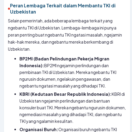
Peran Lembaga Terkait dalam Membantu TKI di
Uzbekistan
Selain pemerintah, ada beberapa lembaga terkait yang
ngebantu TKI di Uzbekistan. Lembaga-lembaga ini punya
peran penting buat ngebantu TKI ngatasi masalah, ngejamin
hak-hak mereka, dan ngebantu mereka berkembang di
Uzbekistan.
BP2MI (Badan Pelindungan Pekerja Migran
Indonesia):
BP2MI ngejamin perlindungan dan
pembinaan TKI di Uzbekistan. Mereka ngebantu TKI
ngurusin dokumen, ngelakuin pengawasan, dan
ngebantu ngatasi masalah yang dihadapi TKI.
KBRI (Kedutaan Besar Republik Indonesia):
KBRI di
Uzbekistan ngejamin perlindungan dan bantuan
konsuler buat TKI. Mereka ngebantu ngurusin dokumen,
ngemediasi masalah yang dihadapi TKI, dan ngebantu
TKI yang ngalamin kesulitan.
Organisasi Buruh:
Organisasi buruh ngebantu TKI