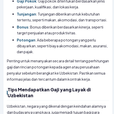
Gaji Pokok
: Gaji pokok ditentukan berdasarkan jenis
pekerjaan, kualifikasi, dan lokasi kerja.
Tunjangan
: Tunjangan diberikan untuk kebutuhan
tertentu, seperti makan, akomodasi, dan transportasi.
Bonus
: Bonus diberikan berdasarkan kinerja, seperti
target penjualan atau produktivitas.
Potongan
: Ada beberapa potongan yang perlu
dibayarkan, seperti biaya akomodasi, makan, asuransi,
dan pajak.
Penting untuk menanyakan secara detail tentang perhitungan
gaji dan rincian potongan kepada agen atau perusahaan
penyalur sebelum berangkat ke Uzbekistan. Pastikan semua
informasi jelas dan tercantum dalam kontrak kerja.
Tips Mendapatkan Gaji yang Layak di
Uzbekistan
Uzbekistan, negara yang dikenal dengan keindahan alamnya
dan budayanya yang kaya, juga menjadi tujuan bagi para