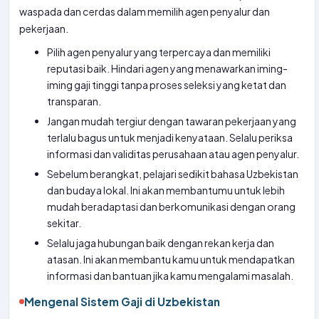
waspada dan cerdas dalam memilih agen penyalur dan
pekerjaan.
Pilih agen penyalur yang terpercaya dan memiliki
reputasi baik. Hindari agen yang menawarkan iming-
iming gaji tinggi tanpa proses seleksi yang ketat dan
transparan.
Jangan mudah tergiur dengan tawaran pekerjaan yang
terlalu bagus untuk menjadi kenyataan. Selalu periksa
informasi dan validitas perusahaan atau agen penyalur.
Sebelum berangkat, pelajari sedikit bahasa Uzbekistan
dan budaya lokal. Ini akan membantumu untuk lebih
mudah beradaptasi dan berkomunikasi dengan orang
sekitar.
Selalu jaga hubungan baik dengan rekan kerja dan
atasan. Ini akan membantu kamu untuk mendapatkan
informasi dan bantuan jika kamu mengalami masalah.
Mengenal Sistem Gaji di Uzbekistan