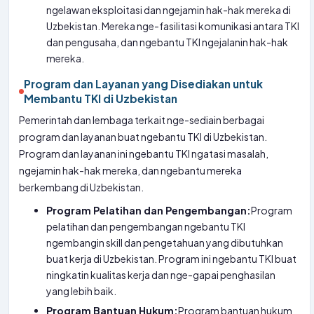
ngelawan eksploitasi dan ngejamin hak-hak mereka di
Uzbekistan. Mereka nge-fasilitasi komunikasi antara TKI
dan pengusaha, dan ngebantu TKI ngejalanin hak-hak
mereka.
Program dan Layanan yang Disediakan untuk
Membantu TKI di Uzbekistan
Pemerintah dan lembaga terkait nge-sediain berbagai
program dan layanan buat ngebantu TKI di Uzbekistan.
Program dan layanan ini ngebantu TKI ngatasi masalah,
ngejamin hak-hak mereka, dan ngebantu mereka
berkembang di Uzbekistan.
Program Pelatihan dan Pengembangan:
Program
pelatihan dan pengembangan ngebantu TKI
ngembangin skill dan pengetahuan yang dibutuhkan
buat kerja di Uzbekistan. Program ini ngebantu TKI buat
ningkatin kualitas kerja dan nge-gapai penghasilan
yang lebih baik.
Program Bantuan Hukum:
Program bantuan hukum