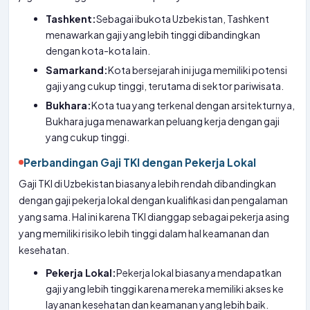
Tashkent:
Sebagai ibukota Uzbekistan, Tashkent
menawarkan gaji yang lebih tinggi dibandingkan
dengan kota-kota lain.
Samarkand:
Kota bersejarah ini juga memiliki potensi
gaji yang cukup tinggi, terutama di sektor pariwisata.
Bukhara:
Kota tua yang terkenal dengan arsitekturnya,
Bukhara juga menawarkan peluang kerja dengan gaji
yang cukup tinggi.
Perbandingan Gaji TKI dengan Pekerja Lokal
Gaji TKI di Uzbekistan biasanya lebih rendah dibandingkan
dengan gaji pekerja lokal dengan kualifikasi dan pengalaman
yang sama. Hal ini karena TKI dianggap sebagai pekerja asing
yang memiliki risiko lebih tinggi dalam hal keamanan dan
kesehatan.
Pekerja Lokal:
Pekerja lokal biasanya mendapatkan
gaji yang lebih tinggi karena mereka memiliki akses ke
layanan kesehatan dan keamanan yang lebih baik.