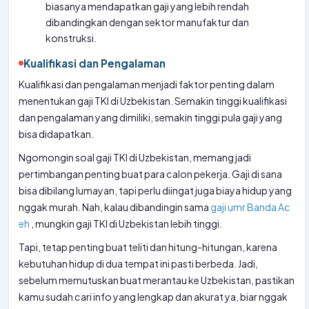
biasanya mendapatkan gaji yang lebih rendah
dibandingkan dengan sektor manufaktur dan
konstruksi.
Kualifikasi dan Pengalaman
Kualifikasi dan pengalaman menjadi faktor penting dalam
menentukan gaji TKI di Uzbekistan. Semakin tinggi kualifikasi
dan pengalaman yang dimiliki, semakin tinggi pula gaji yang
bisa didapatkan.
Ngomongin soal gaji TKI di Uzbekistan, memang jadi
pertimbangan penting buat para calon pekerja. Gaji di sana
bisa dibilang lumayan, tapi perlu diingat juga biaya hidup yang
nggak murah. Nah, kalau dibandingin sama
gaji umr Banda Ac
eh
, mungkin gaji TKI di Uzbekistan lebih tinggi.
Tapi, tetap penting buat teliti dan hitung-hitungan, karena
kebutuhan hidup di dua tempat ini pasti berbeda. Jadi,
sebelum memutuskan buat merantau ke Uzbekistan, pastikan
kamu sudah cari info yang lengkap dan akurat ya, biar nggak