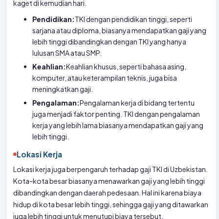
kaget di kemudian hari.
Pendidikan:
TKI dengan pendidikan tinggi, seperti
sarjana atau diploma, biasanya mendapatkan gaji yang
lebih tinggi dibandingkan dengan TKI yang hanya
lulusan SMA atau SMP.
Keahlian:
Keahlian khusus, seperti bahasa asing,
komputer, atau keterampilan teknis, juga bisa
meningkatkan gaji.
Pengalaman:
Pengalaman kerja di bidang tertentu
juga menjadi faktor penting. TKI dengan pengalaman
kerja yang lebih lama biasanya mendapatkan gaji yang
lebih tinggi.
Lokasi Kerja
Lokasi kerja juga berpengaruh terhadap gaji TKI di Uzbekistan.
Kota-kota besar biasanya menawarkan gaji yang lebih tinggi
dibandingkan dengan daerah pedesaan. Hal ini karena biaya
hidup di kota besar lebih tinggi, sehingga gaji yang ditawarkan
juga lebih tinggi untuk menutupi biaya tersebut.