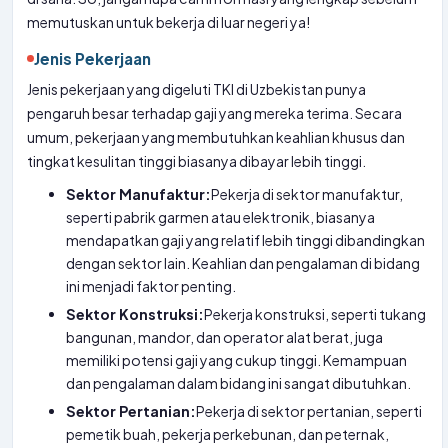
memutuskan untuk bekerja di luar negeri ya!
Jenis Pekerjaan
Jenis pekerjaan yang digeluti TKI di Uzbekistan punya
pengaruh besar terhadap gaji yang mereka terima. Secara
umum, pekerjaan yang membutuhkan keahlian khusus dan
tingkat kesulitan tinggi biasanya dibayar lebih tinggi.
Sektor Manufaktur:
Pekerja di sektor manufaktur,
seperti pabrik garmen atau elektronik, biasanya
mendapatkan gaji yang relatif lebih tinggi dibandingkan
dengan sektor lain. Keahlian dan pengalaman di bidang
ini menjadi faktor penting.
Sektor Konstruksi:
Pekerja konstruksi, seperti tukang
bangunan, mandor, dan operator alat berat, juga
memiliki potensi gaji yang cukup tinggi. Kemampuan
dan pengalaman dalam bidang ini sangat dibutuhkan.
Sektor Pertanian:
Pekerja di sektor pertanian, seperti
pemetik buah, pekerja perkebunan, dan peternak,