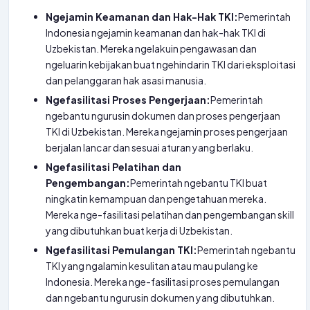
Ngejamin Keamanan dan Hak-Hak TKI:
Pemerintah
Indonesia ngejamin keamanan dan hak-hak TKI di
Uzbekistan. Mereka ngelakuin pengawasan dan
ngeluarin kebijakan buat ngehindarin TKI dari eksploitasi
dan pelanggaran hak asasi manusia.
Ngefasilitasi Proses Pengerjaan:
Pemerintah
ngebantu ngurusin dokumen dan proses pengerjaan
TKI di Uzbekistan. Mereka ngejamin proses pengerjaan
berjalan lancar dan sesuai aturan yang berlaku.
Ngefasilitasi Pelatihan dan
Pengembangan:
Pemerintah ngebantu TKI buat
ningkatin kemampuan dan pengetahuan mereka.
Mereka nge-fasilitasi pelatihan dan pengembangan skill
yang dibutuhkan buat kerja di Uzbekistan.
Ngefasilitasi Pemulangan TKI:
Pemerintah ngebantu
TKI yang ngalamin kesulitan atau mau pulang ke
Indonesia. Mereka nge-fasilitasi proses pemulangan
dan ngebantu ngurusin dokumen yang dibutuhkan.