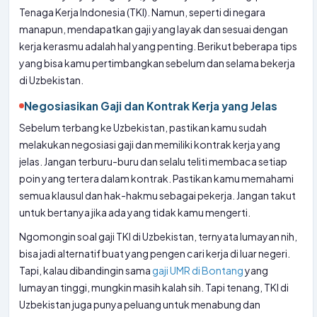
Tenaga Kerja Indonesia (TKI). Namun, seperti di negara
manapun, mendapatkan gaji yang layak dan sesuai dengan
kerja kerasmu adalah hal yang penting. Berikut beberapa tips
yang bisa kamu pertimbangkan sebelum dan selama bekerja
di Uzbekistan.
Negosiasikan Gaji dan Kontrak Kerja yang Jelas
Sebelum terbang ke Uzbekistan, pastikan kamu sudah
melakukan negosiasi gaji dan memiliki kontrak kerja yang
jelas. Jangan terburu-buru dan selalu teliti membaca setiap
poin yang tertera dalam kontrak. Pastikan kamu memahami
semua klausul dan hak-hakmu sebagai pekerja. Jangan takut
untuk bertanya jika ada yang tidak kamu mengerti.
Ngomongin soal gaji TKI di Uzbekistan, ternyata lumayan nih,
bisa jadi alternatif buat yang pengen cari kerja di luar negeri.
Tapi, kalau dibandingin sama
gaji UMR di Bontang
yang
lumayan tinggi, mungkin masih kalah sih. Tapi tenang, TKI di
Uzbekistan juga punya peluang untuk menabung dan