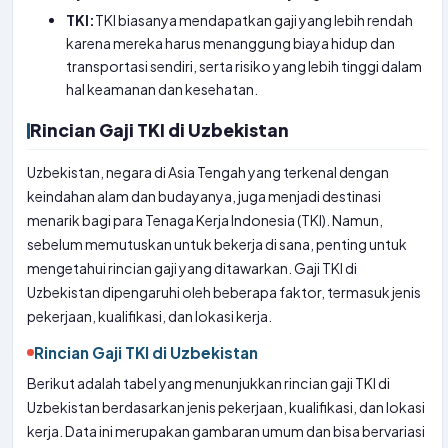
TKI:
TKI biasanya mendapatkan gaji yang lebih rendah
karena mereka harus menanggung biaya hidup dan
transportasi sendiri, serta risiko yang lebih tinggi dalam
hal keamanan dan kesehatan.
Rincian Gaji TKI di Uzbekistan
Uzbekistan, negara di Asia Tengah yang terkenal dengan
keindahan alam dan budayanya, juga menjadi destinasi
menarik bagi para Tenaga Kerja Indonesia (TKI). Namun,
sebelum memutuskan untuk bekerja di sana, penting untuk
mengetahui rincian gaji yang ditawarkan. Gaji TKI di
Uzbekistan dipengaruhi oleh beberapa faktor, termasuk jenis
pekerjaan, kualifikasi, dan lokasi kerja.
Rincian Gaji TKI di Uzbekistan
Berikut adalah tabel yang menunjukkan rincian gaji TKI di
Uzbekistan berdasarkan jenis pekerjaan, kualifikasi, dan lokasi
kerja. Data ini merupakan gambaran umum dan bisa bervariasi