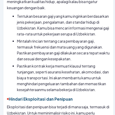
meningkatkan kualitas hidup, apalagi kalau bisa ngatur
keuangan dengan baik.
Tentukan besaran gaji yang kamu inginkan berdasarkan
jenis pekerjaan, pengalaman, dan standar hidup di
Uzbekistan. Kamu bisa mencari informasi mengenai gaji
rata-rata untuk pekerjaan serupa di Uzbekistan.
Mintalah rincian tentang cara pembayaran gaji,
termasuk frekuensi dan mata uang yang digunakan.
Pastikan pembayaran gaji dilakukan secara tepat waktu
dan sesuai dengan kesepakatan.
Pastikan kontrak kerja memuat klausul tentang
tunjangan, seperti asuransi kesehatan, akomodasi, dan
biaya transportasi. Ini akan membantu kamu untuk
menghindari pengeluaran tambahan dan memastikan
kesejahteraanmu selama bekerja di Uzbekistan.
Hindari Eksploitasi dan Penipuan
Eksploitasi dan penipuan bisa terjadi di mana saja, termasuk di
Uzbekistan. Untuk meminimalisir risiko ini, kamu perlu