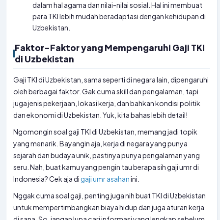
dalam hal agama dan nilai-nilai sosial. Hal ini membuat
para TKI lebih mudah beradaptasi dengan kehidupan di
Uzbekistan.
Faktor-Faktor yang Mempengaruhi Gaji TKI
di Uzbekistan
Gaji TKI di Uzbekistan, sama seperti di negara lain, dipengaruhi
oleh berbagai faktor. Gak cuma skill dan pengalaman, tapi
juga jenis pekerjaan, lokasi kerja, dan bahkan kondisi politik
dan ekonomi di Uzbekistan. Yuk, kita bahas lebih detail!
Ngomongin soal gaji TKI di Uzbekistan, memang jadi topik
yang menarik. Bayangin aja, kerja di negara yang punya
sejarah dan budaya unik, pastinya punya pengalaman yang
seru. Nah, buat kamu yang pengin tau berapa sih gaji umr di
Indonesia? Cek aja di
gaji umr asahan
ini.
Nggak cuma soal gaji, penting juga nih buat TKI di Uzbekistan
untuk mempertimbangkan biaya hidup dan juga aturan kerja
di sana. So, jangan lupa cari informasi yang lengkap sebelum