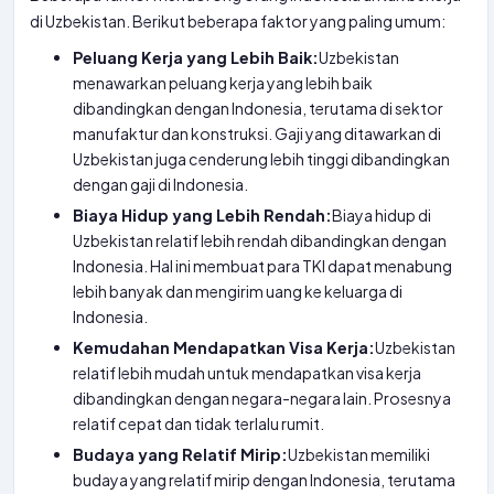
di Uzbekistan. Berikut beberapa faktor yang paling umum:
Peluang Kerja yang Lebih Baik:
Uzbekistan
menawarkan peluang kerja yang lebih baik
dibandingkan dengan Indonesia, terutama di sektor
manufaktur dan konstruksi. Gaji yang ditawarkan di
Uzbekistan juga cenderung lebih tinggi dibandingkan
dengan gaji di Indonesia.
Biaya Hidup yang Lebih Rendah:
Biaya hidup di
Uzbekistan relatif lebih rendah dibandingkan dengan
Indonesia. Hal ini membuat para TKI dapat menabung
lebih banyak dan mengirim uang ke keluarga di
Indonesia.
Kemudahan Mendapatkan Visa Kerja:
Uzbekistan
relatif lebih mudah untuk mendapatkan visa kerja
dibandingkan dengan negara-negara lain. Prosesnya
relatif cepat dan tidak terlalu rumit.
Budaya yang Relatif Mirip:
Uzbekistan memiliki
budaya yang relatif mirip dengan Indonesia, terutama