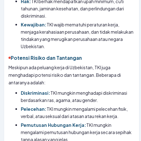
Hak:
TKI berhak mendapatkan upah minimum, cuti
tahunan, jaminan kesehatan, dan perlindungan dari
diskriminasi.
Kewajiban:
TKI wajib mematuhi peraturan kerja,
menjaga kerahasiaan perusahaan, dan tidak melakukan
tindakan yang merugikan perusahaan atau negara
Uzbekistan.
Potensi Risiko dan Tantangan
Meskipun ada peluang kerja di Uzbekistan, TKI juga
menghadapi potensi risiko dan tantangan. Beberapa di
antaranya adalah:
Diskriminasi:
TKI mungkin menghadapi diskriminasi
berdasarkan ras, agama, atau gender.
Pelecehan:
TKI mungkin mengalami pelecehan fisik,
verbal, atau seksual dari atasan atau rekan kerja.
Pemutusan Hubungan Kerja:
TKI mungkin
mengalami pemutusan hubungan kerja secara sepihak
tanpa alasan yang jelas.