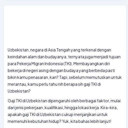
Uzbekistan, negara di Asia Tengah yang terkenal dengan
keindahan alam dan budayanya, ternyata juga menjadi tujuan
para Pekerja Migran Indonesia (TKI). Membayangkan diri
bekerja di negeri asing dengan budaya yang berbeda pasti
bikin kamu penasaran, kan? Tapi, sebelum memutuskan untuk
merantau, kamu perlu tahu nih berapa sih gaji TKI di
Uzbekistan?
Gaji TKI di Uzbekistan dipengaruhi oleh berbagai faktor, mulai
dari jenis pekerjaan, kualifikasi, hingga lokasi kerja. Kira-kira,
apakah gaji TKI di Uzbekistan cukup menjanjikan untuk
memenuhi kebutuhan hidup? Yuk, kita bahas lebih lanjut!