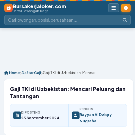
Bursakerjaloker.com
Portal Lowongan Kerja
Home
Daftar Gaji
Gaji TKI di Uzbekistan: Mencari ...
Gaji TKI di Uzbekistan: Mencari Peluang dan
Tantangan
PENULIS
DIPOSTING
Rayyan Al Dziqry
23 September 2024
Nugraha