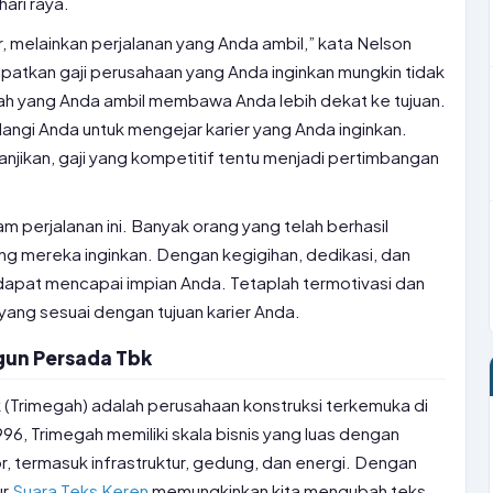
hari raya.
r, melainkan perjalanan yang Anda ambil,” kata Nelson
patkan gaji perusahaan yang Anda inginkan mungkin tidak
kah yang Anda ambil membawa Anda lebih dekat ke tujuan.
ngi Anda untuk mengejar karier yang Anda inginkan.
njikan, gaji yang kompetitif tentu menjadi pertimbangan
am perjalanan ini. Banyak orang yang telah berhasil
g mereka inginkan. Dengan kegigihan, dedikasi, dan
dapat mencapai impian Anda. Tetaplah termotivasi dan
 yang sesuai dengan tujuan karier Anda.
gun Persada Tbk
(Trimegah) adalah perusahaan konstruksi terkemuka di
996, Trimegah memiliki skala bisnis yang luas dengan
, termasuk infrastruktur, gedung, dan energi. Dengan
ur
Suara Teks Keren
memungkinkan kita mengubah teks