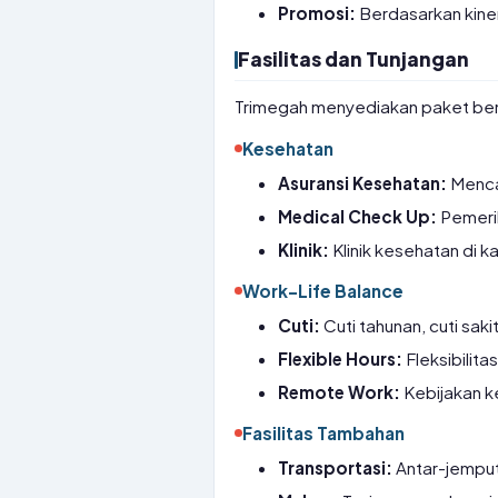
Promosi:
Berdasarkan kine
Fasilitas dan Tunjangan
Trimegah menyediakan paket ben
Kesehatan
Asuransi Kesehatan:
Menca
Medical Check Up:
Pemerik
Klinik:
Klinik kesehatan di k
Work-Life Balance
Cuti:
Cuti tahunan, cuti saki
Flexible Hours:
Fleksibilita
Remote Work:
Kebijakan ke
Fasilitas Tambahan
Transportasi:
Antar-jemput 