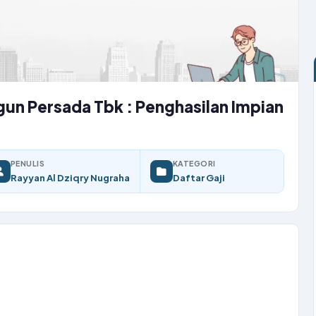
gun Persada Tbk : Penghasilan Impian
PENULIS
KATEGORI
Rayyan Al Dziqry Nugraha
Daftar Gaji