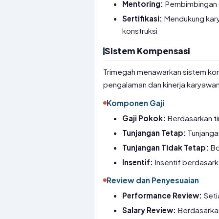
Mentoring:
Pembimbingan d
Sertifikasi:
Mendukung karya
konstruksi
Sistem Kompensasi
Trimegah menawarkan sistem kom
pengalaman dan kinerja karyawan
Komponen Gaji
Gaji Pokok:
Berdasarkan t
Tunjangan Tetap:
Tunjangan
Tunjangan Tidak Tetap:
Bo
Insentif:
Insentif berdasar
Review dan Penyesuaian
Performance Review:
Seti
Salary Review:
Berdasarkan