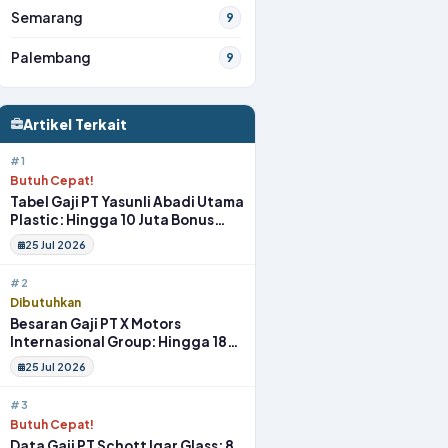
Semarang
9
Palembang
9
Artikel Terkait
#1
Butuh Cepat!
Tabel Gaji PT Yasunli Abadi Utama
Plastic: Hingga 10 Juta Bonus
Melimpah Lengkap Tunjangan
25 Jul 2026
#2
Dibutuhkan
Besaran Gaji PT X Motors
Internasional Group: Hingga 18
Juta Gym Membership Makan
25 Jul 2026
Siang
#3
Butuh Cepat!
Data Gaji PT Schott Igar Glass: 8