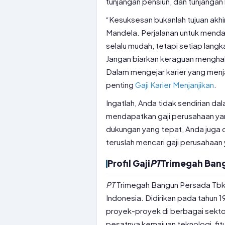
tunjangan pensiun, dan tunjangan 
“Kesuksesan bukanlah tujuan akhi
Mandela. Perjalanan untuk menda
selalu mudah, tetapi setiap lang
Jangan biarkan keraguan menghala
Dalam mengejar karier yang menja
penting
Gaji Karier Menjanjikan
.
Ingatlah, Anda tidak sendirian dal
mendapatkan gaji perusahaan yan
dukungan yang tepat, Anda juga 
teruslah mencari gaji perusahaan
Profil Gaji
PT
Trimegah Ban
PT
Trimegah Bangun Persada Tbk 
Indonesia. Didirikan pada tahun 1
proyek-proyek di berbagai sektor
pesatnya kemajuan teknologi, fit