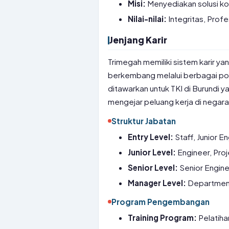
Misi:
Menyediakan solusi kon
Nilai-nilai:
Integritas, Prof
Jenjang Karir
Trimegah memiliki sistem karir ya
berkembang melalui berbagai pos
ditawarkan untuk TKI di Burundi ya
mengejar peluang kerja di negara
Struktur Jabatan
Entry Level:
Staff, Junior E
Junior Level:
Engineer, Pro
Senior Level:
Senior Engine
Manager Level:
Department
Program Pengembangan
Training Program:
Pelatiha