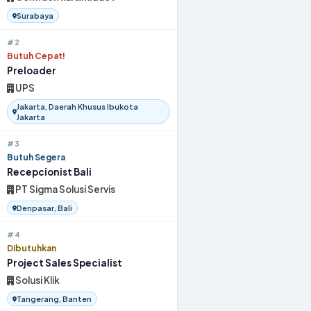
Surabaya
#2
Butuh Cepat!
Preloader
UPS
Jakarta, Daerah Khusus Ibukota
Jakarta
#3
Butuh Segera
Recepcionist Bali
PT Sigma Solusi Servis
Denpasar, Bali
#4
Dibutuhkan
Project Sales Specialist
Solusi Klik
Tangerang, Banten