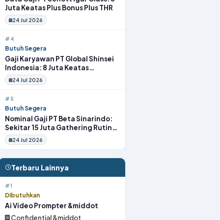
Juta Keatas Plus Bonus Plus THR
24 Jul 2026
#4
Butuh Segera
Gaji Karyawan PT Global Shinsei
Indonesia: 8 Juta Keatas
Tunjangan Komplit Uang
24 Jul 2026
Transport
#5
Butuh Segera
Nominal Gaji PT Beta Sinarindo:
Sekitar 15 Juta Gathering Rutin
Insentif Rutin
24 Jul 2026
Terbaru Lainnya
#1
Dibutuhkan
Ai Video Prompter &middot
Confidential &middot