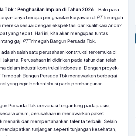
 Tbk : Penghasilan Impian di Tahun 2026
– Halo para
rtanya-tanya berapa penghasilan karyawan di
PT
Trimegah
 mereka sesuai dengan ekspektasi dan kualifikasi Anda?
at yang tepat. Hari ini, kita akan mengupas tuntas
ntang gaji
PT
Trimegah Bangun Persada Tbk.
dalah salah satu perusahaan konstruksi terkemuka di
 Jakarta. Perusahaan ini didirikan pada tahun dan telah
 dalam industri konstruksi Indonesia. Dengan proyek-
T
Trimegah Bangun Persada Tbk menawarkan berbagai
onal yang ingin berkontribusi pada pembangunan
un Persada Tbk bervariasi tergantung pada posisi,
 secara umum, perusahaan ini menawarkan paket
k menarik dan mempertahankan talenta terbaik. Selain
k mendapatkan tunjangan seperti tunjangan kesehatan,