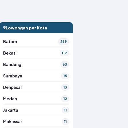
Lowongan per Kota
Batam
269
Bekasi
119
Bandung
63
Surabaya
15
Denpasar
13
Medan
12
Jakarta
11
Makassar
11