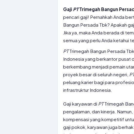
Gaji
PT
Trimegah Bangun Persada
pencari gaji! Pernahkah Anda be
Bangun Persada Tbk? Apakah gaji
Jika ya, maka Anda berada di temp
semua yang perlu Anda ketahui te
PT
Trimegah Bangun Persada Tbk a
Indonesia yang berkantor pusat di
berkembang menjadi pemain utama
proyek besar di seluruh negeri,
P
peluang karier bagi para profesi
infrastruktur Indonesia.
Gaji karyawan di
PT
Trimegah Bang
pengalaman, dan kinerja. Namun,
kompensasi yang kompetitif untu
gaji pokok, karyawan juga berha