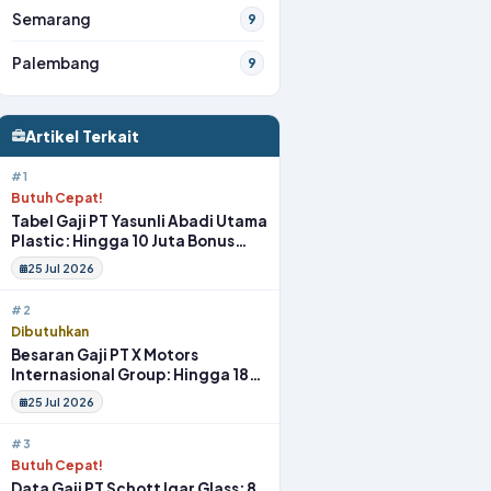
Semarang
9
Palembang
9
Artikel Terkait
#1
Butuh Cepat!
Tabel Gaji PT Yasunli Abadi Utama
Plastic: Hingga 10 Juta Bonus
Melimpah Lengkap Tunjangan
25 Jul 2026
#2
Dibutuhkan
Besaran Gaji PT X Motors
Internasional Group: Hingga 18
Juta Gym Membership Makan
25 Jul 2026
Siang
#3
Butuh Cepat!
Data Gaji PT Schott Igar Glass: 8