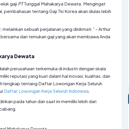
eluk gaji
PT
Tunggal Mahakarya Dewata. Mengingat
l, pembahasan tentang Gaji Tki Korea akan diulas lebih
.
, melainkan sebuah perjalanan yang dinikmati.” – Arthur
 ini bersama dan temukan gaji yang akan membawa Anda
karya Dewata
lah perusahaan terkemuka di industri dengan skala
iliki reputasi yang kuat dalam hal inovasi, kualitas, dan
ih lengkap tentang Daftar Lowongan Kerja Seluruh
ui
Daftar Lowongan Kerja Seluruh Indonesia
.
ikan pada tahun dan saat ini memiliki lebih dari
 cabang.
gal Mahakarya Dewata