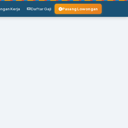
ngan Kerja
Daftar Gaji
Pasang Lowongan