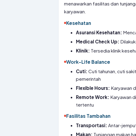
menawarkan fasilitas dan tunjan
karyawan.
Kesehatan
Asuransi Kesehatan:
Menca
Medical Check Up:
Dilakuk
Klinik:
Tersedia klinik keseh
Work-Life Balance
Cuti:
Cuti tahunan, cuti sak
pemerintah
Flexible Hours:
Karyawan da
Remote Work:
Karyawan dip
tertentu
Fasilitas Tambahan
Transportasi:
Antar-jemput
Makan:
Tunjangan makan ha