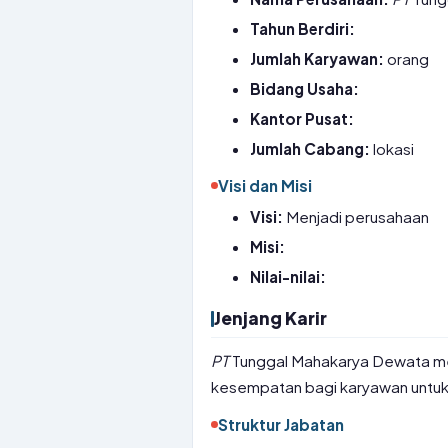
Tahun Berdiri:
Jumlah Karyawan:
orang
Bidang Usaha:
Kantor Pusat:
Jumlah Cabang:
lokasi
Visi dan Misi
Visi:
Menjadi perusahaan
Misi:
Nilai-nilai:
Jenjang Karir
PT
Tunggal Mahakarya Dewata memi
kesempatan bagi karyawan untuk
Struktur Jabatan