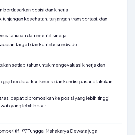
n berdasarkan posisi dan kinerja
tunjangan kesehatan, tunjangan transportasi, dan
nus tahunan dan insentif kinerja
aian target dan kontribusi individu
kukan setiap tahun untuk mengevaluasi kinerja dan
gaji berdasarkan kinerja dan kondisi pasar dilakukan
asi dapat dipromosikan ke posisi yang lebih tinggi
awab yang lebih besar
ompetitif,
PT
Tunggal Mahakarya Dewata juga