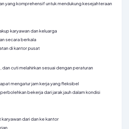
gan yang komprehensif untuk mendukung kesejahteraan
kup karyawan dan keluarga
an secara berkala
atan di kantor pusat
it, dan cuti melahirkan sesuai dengan peraturan
pat mengatur jam kerja yang fleksibel
erbolehkan bekerja dari jarak jauh dalam kondisi
 karyawan dari dan ke kantor
rian