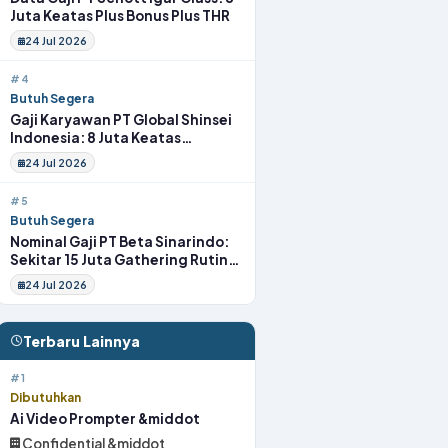
Juta Keatas Plus Bonus Plus THR
24 Jul 2026
#4
Butuh Segera
Gaji Karyawan PT Global Shinsei
Indonesia: 8 Juta Keatas
Tunjangan Komplit Uang
24 Jul 2026
Transport
#5
Butuh Segera
Nominal Gaji PT Beta Sinarindo:
Sekitar 15 Juta Gathering Rutin
Insentif Rutin
24 Jul 2026
Terbaru Lainnya
#1
Dibutuhkan
Ai Video Prompter &middot
Confidential &middot