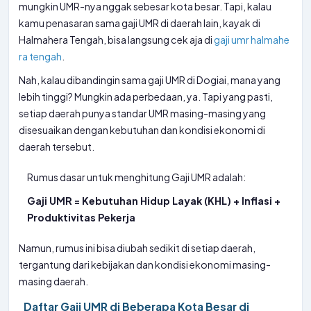
mungkin UMR-nya nggak sebesar kota besar. Tapi, kalau
kamu penasaran sama gaji UMR di daerah lain, kayak di
Halmahera Tengah, bisa langsung cek aja di
gaji umr halmahe
ra tengah
.
Nah, kalau dibandingin sama gaji UMR di Dogiai, mana yang
lebih tinggi? Mungkin ada perbedaan, ya. Tapi yang pasti,
setiap daerah punya standar UMR masing-masing yang
disesuaikan dengan kebutuhan dan kondisi ekonomi di
daerah tersebut.
Rumus dasar untuk menghitung Gaji UMR adalah:
Gaji UMR = Kebutuhan Hidup Layak (KHL) + Inflasi +
Produktivitas Pekerja
Namun, rumus ini bisa diubah sedikit di setiap daerah,
tergantung dari kebijakan dan kondisi ekonomi masing-
masing daerah.
Daftar Gaji UMR di Beberapa Kota Besar di