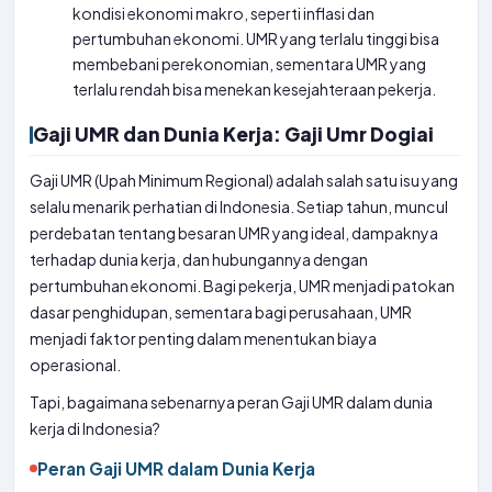
kondisi ekonomi makro, seperti inflasi dan
pertumbuhan ekonomi. UMR yang terlalu tinggi bisa
membebani perekonomian, sementara UMR yang
terlalu rendah bisa menekan kesejahteraan pekerja.
Gaji UMR dan Dunia Kerja: Gaji Umr Dogiai
Gaji UMR (Upah Minimum Regional) adalah salah satu isu yang
selalu menarik perhatian di Indonesia. Setiap tahun, muncul
perdebatan tentang besaran UMR yang ideal, dampaknya
terhadap dunia kerja, dan hubungannya dengan
pertumbuhan ekonomi. Bagi pekerja, UMR menjadi patokan
dasar penghidupan, sementara bagi perusahaan, UMR
menjadi faktor penting dalam menentukan biaya
operasional.
Tapi, bagaimana sebenarnya peran Gaji UMR dalam dunia
kerja di Indonesia?
Peran Gaji UMR dalam Dunia Kerja