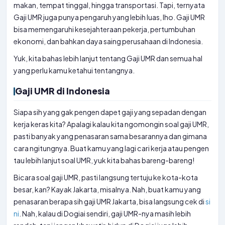
makan, tempat tinggal, hingga transportasi. Tapi, ternyata
Gaji UMR juga punya pengaruh yang lebih luas, lho. Gaji UMR
bisa memengaruhi kesejahteraan pekerja, pertumbuhan
ekonomi, dan bahkan daya saing perusahaan di Indonesia.
Yuk, kita bahas lebih lanjut tentang Gaji UMR dan semua hal
yang perlu kamu ketahui tentangnya.
Gaji UMR di Indonesia
Siapa sih yang gak pengen dapet gaji yang sepadan dengan
kerja keras kita? Apalagi kalau kita ngomongin soal gaji UMR,
pasti banyak yang penasaran sama besarannya dan gimana
cara ngitungnya. Buat kamu yang lagi cari kerja atau pengen
tau lebih lanjut soal UMR, yuk kita bahas bareng-bareng!
Bicara soal gaji UMR, pasti langsung tertuju ke kota-kota
besar, kan? Kayak Jakarta, misalnya. Nah, buat kamu yang
penasaran berapa sih gaji UMR Jakarta, bisa langsung cek di
si
ni
. Nah, kalau di Dogiai sendiri, gaji UMR-nya masih lebih