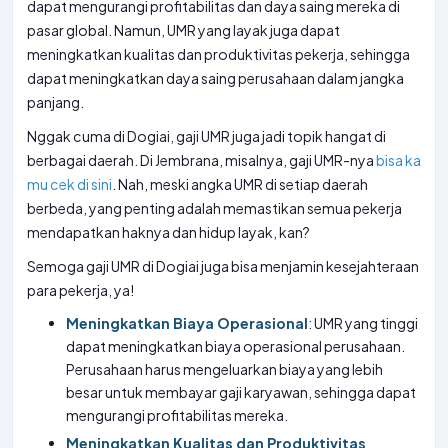
dapat mengurangi profitabilitas dan daya saing mereka di
pasar global. Namun, UMR yang layak juga dapat
meningkatkan kualitas dan produktivitas pekerja, sehingga
dapat meningkatkan daya saing perusahaan dalam jangka
panjang.
Nggak cuma di Dogiai, gaji UMR juga jadi topik hangat di
berbagai daerah. Di Jembrana, misalnya, gaji UMR-nya
bisa ka
mu cek di sini
. Nah, meski angka UMR di setiap daerah
berbeda, yang penting adalah memastikan semua pekerja
mendapatkan haknya dan hidup layak, kan?
Semoga gaji UMR di Dogiai juga bisa menjamin kesejahteraan
para pekerja, ya!
Meningkatkan Biaya Operasional
: UMR yang tinggi
dapat meningkatkan biaya operasional perusahaan.
Perusahaan harus mengeluarkan biaya yang lebih
besar untuk membayar gaji karyawan, sehingga dapat
mengurangi profitabilitas mereka.
Meningkatkan Kualitas dan Produktivitas