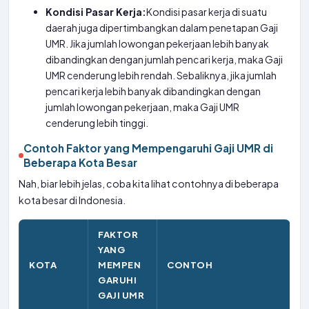
Kondisi Pasar Kerja:
Kondisi pasar kerja di suatu
daerah juga dipertimbangkan dalam penetapan Gaji
UMR. Jika jumlah lowongan pekerjaan lebih banyak
dibandingkan dengan jumlah pencari kerja, maka Gaji
UMR cenderung lebih rendah. Sebaliknya, jika jumlah
pencari kerja lebih banyak dibandingkan dengan
jumlah lowongan pekerjaan, maka Gaji UMR
cenderung lebih tinggi.
Contoh Faktor yang Mempengaruhi Gaji UMR di
Beberapa Kota Besar
Nah, biar lebih jelas, coba kita lihat contohnya di beberapa
kota besar di Indonesia.
FAKTOR
YANG
KOTA
MEMPEN
CONTOH
GARUHI
GAJI UMR