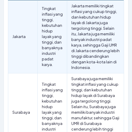
Jakarta memiliki tingkat
Tingkat
inflasi yang cukup tinggi,
inflasi yang
dan kebutuhan hidup
tinggi,
layak di Jakarta juga
kebutuhan
tergolong tinggi. Selain
hidup
itu, Jakarta juga memiliki
Jakarta
layak yang
banyak industri padat
tinggi, dan
karya, sehingga Gaji UMR
banyaknya
di Jakarta cenderung lebih
industri
tinggi dibandingkan
padat
dengan kota-kota lain di
karya.
Indonesia.
Surabaya juga memiliki
Tingkat
tingkat inflasi yang cukup
inflasi yang
tinggi, dan kebutuhan
tinggi,
hidup layak di Surabaya
kebutuhan
juga tergolong tinggi.
hidup
Selain itu, Surabaya juga
Surabaya
layak yang
memiliki banyak industri
tinggi, dan
manufaktur, sehingga Gaji
banyaknya
UMR di Surabaya
industri
cenderung lebih tinggi