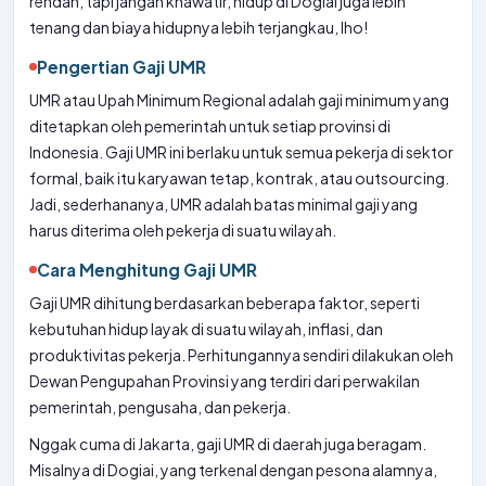
rendah, tapi jangan khawatir, hidup di Dogiai juga lebih
tenang dan biaya hidupnya lebih terjangkau, lho!
Pengertian Gaji UMR
UMR atau Upah Minimum Regional adalah gaji minimum yang
ditetapkan oleh pemerintah untuk setiap provinsi di
Indonesia. Gaji UMR ini berlaku untuk semua pekerja di sektor
formal, baik itu karyawan tetap, kontrak, atau outsourcing.
Jadi, sederhananya, UMR adalah batas minimal gaji yang
harus diterima oleh pekerja di suatu wilayah.
Cara Menghitung Gaji UMR
Gaji UMR dihitung berdasarkan beberapa faktor, seperti
kebutuhan hidup layak di suatu wilayah, inflasi, dan
produktivitas pekerja. Perhitungannya sendiri dilakukan oleh
Dewan Pengupahan Provinsi yang terdiri dari perwakilan
pemerintah, pengusaha, dan pekerja.
Nggak cuma di Jakarta, gaji UMR di daerah juga beragam.
Misalnya di Dogiai, yang terkenal dengan pesona alamnya,