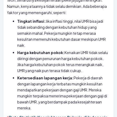
teori, seharusnya kesejahteraan pekerja juga meningkat.
Namun, kenyataannya tidak selalu demikian. Ada beberapa
faktor yang memengaruhi, seperti:
Tingkat inflasi:
Jika inflasi tinggi, nilai UMR bisa jadi
tidak sebanding dengan kebutuhan hidup yang
semakin mahal. Pekerja mungkin tetap merasa
kesulitan memenuhi kebutuhan dasar meskipun UMR
naik.
Harga kebutuhan pokok:
Kenaikan UMR tidak selalu
diiringi dengan penurunan harga kebutuhan pokok.
Jika harga kebutuhan pokok terus merangkak naik,
UMR yang naik pun terasa tidak cukup.
Ketersediaan lapangan kerja:
Pekerja di daerah
dengan lapangan kerja terbatas mungkin kesulitan
mendapatkan pekerjaan dengan gaji UMR. Mereka
mungkin terpaksa menerima pekerjaan dengan gaji di
bawah UMR, yang berdampak pada kesejahteraan
mereka.