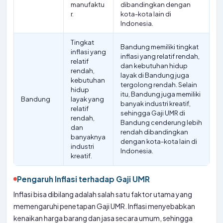
manufaktu
dibandingkan dengan
r.
kota-kota lain di
Indonesia.
Tingkat
Bandung memiliki tingkat
inflasi yang
inflasi yang relatif rendah,
relatif
dan kebutuhan hidup
rendah,
layak di Bandung juga
kebutuhan
tergolong rendah. Selain
hidup
itu, Bandung juga memiliki
Bandung
layak yang
banyak industri kreatif,
relatif
sehingga Gaji UMR di
rendah,
Bandung cenderung lebih
dan
rendah dibandingkan
banyaknya
dengan kota-kota lain di
industri
Indonesia.
kreatif.
Pengaruh Inflasi terhadap Gaji UMR
Inflasi bisa dibilang adalah salah satu faktor utama yang
memengaruhi penetapan Gaji UMR. Inflasi menyebabkan
kenaikan harga barang dan jasa secara umum, sehingga