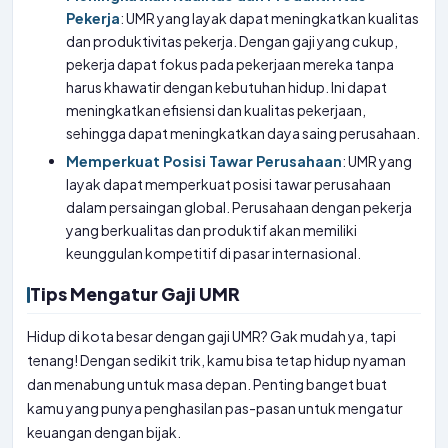
Pekerja
: UMR yang layak dapat meningkatkan kualitas
dan produktivitas pekerja. Dengan gaji yang cukup,
pekerja dapat fokus pada pekerjaan mereka tanpa
harus khawatir dengan kebutuhan hidup. Ini dapat
meningkatkan efisiensi dan kualitas pekerjaan,
sehingga dapat meningkatkan daya saing perusahaan.
Memperkuat Posisi Tawar Perusahaan
: UMR yang
layak dapat memperkuat posisi tawar perusahaan
dalam persaingan global. Perusahaan dengan pekerja
yang berkualitas dan produktif akan memiliki
keunggulan kompetitif di pasar internasional.
Tips Mengatur Gaji UMR
Hidup di kota besar dengan gaji UMR? Gak mudah ya, tapi
tenang! Dengan sedikit trik, kamu bisa tetap hidup nyaman
dan menabung untuk masa depan. Penting banget buat
kamu yang punya penghasilan pas-pasan untuk mengatur
keuangan dengan bijak.