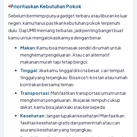
Prioritaskan Kebutuhan Pokok
Sebelum bermimpi punya gadget terbaru atau liburan ke luar
negeri, kamu harus pastikan kebutuhan pokok terpenuhi
dulu. Gaji UMR memang terbatas, jadi penting banget buat
kamu untuk mengalokasikannya dengan benar.
Makan:
Kamu bisa memasak sendiri di rumah untuk
menghemat pengeluaran. Atau cari alternatif
makanan murah tapi tetap bergizi.
Tinggal:
Jika kamu tinggal di kota besar, cari tempat
tinggal yang terjangkau. Bisa kost-kostan atau rumah
kontrakan bersama teman.
Transportasi:
Manfaatkan transportasi umum untuk
menghemat pengeluaran. Jika jarak tempuh cukup
dekat, kamu bisa jalan kaki atau bersepeda.
Kesehatan:
Jangan lupakan kesehatan! Manfaatkan
fasilitas kesehatan gratis dari pemerintah atau cari
asuransi kesehatan yang terjangkau.