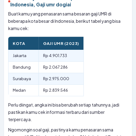
Indonesia, Gaji umr dogiai
Buat kamu yang penasaran sama besaran gaji UMR di
beberapa kota besar di Indonesia, berikut tabel yang bisa
kamu cek:
KOTA
GAJI UMR (2023)
Jakarta
Rp 4.901.733
Bandung
Rp 2.067.286
Surabaya
Rp 2.975.000
Medan
Rp 2.839.546
Perlu diingat, angka ini bisa berubah setiap tahunnya, jadi
pastikan kamu cek informasi terbaru dari sumber
terpercaya.
Ngomongin soal gaji, pastinya kamu penasaran sama