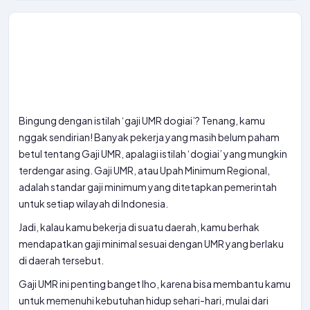
Bingung dengan istilah ‘gaji UMR dogiai’? Tenang, kamu
nggak sendirian! Banyak pekerja yang masih belum paham
betul tentang Gaji UMR, apalagi istilah ‘dogiai’ yang mungkin
terdengar asing. Gaji UMR, atau Upah Minimum Regional,
adalah standar gaji minimum yang ditetapkan pemerintah
untuk setiap wilayah di Indonesia.
Jadi, kalau kamu bekerja di suatu daerah, kamu berhak
mendapatkan gaji minimal sesuai dengan UMR yang berlaku
di daerah tersebut.
Gaji UMR ini penting banget lho, karena bisa membantu kamu
untuk memenuhi kebutuhan hidup sehari-hari, mulai dari