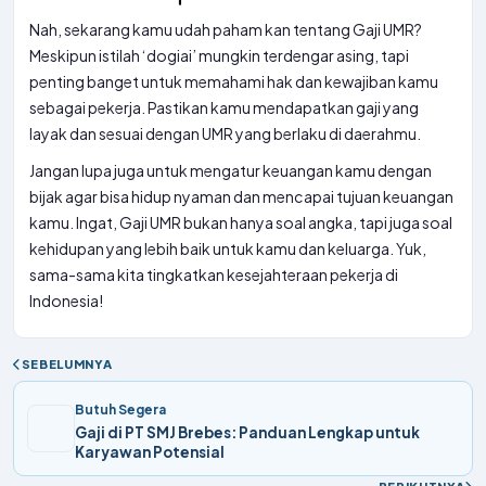
Nah, sekarang kamu udah paham kan tentang Gaji UMR?
Meskipun istilah ‘dogiai’ mungkin terdengar asing, tapi
penting banget untuk memahami hak dan kewajiban kamu
sebagai pekerja. Pastikan kamu mendapatkan gaji yang
layak dan sesuai dengan UMR yang berlaku di daerahmu.
Jangan lupa juga untuk mengatur keuangan kamu dengan
bijak agar bisa hidup nyaman dan mencapai tujuan keuangan
kamu. Ingat, Gaji UMR bukan hanya soal angka, tapi juga soal
kehidupan yang lebih baik untuk kamu dan keluarga. Yuk,
sama-sama kita tingkatkan kesejahteraan pekerja di
Indonesia!
SEBELUMNYA
Butuh Segera
Gaji di PT SMJ Brebes: Panduan Lengkap untuk
Karyawan Potensial