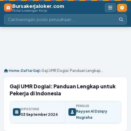
Bursakerjaloker.com
Portal Lowongan Kerja
Home
Daftar Gaji
Gaji UMR Dogiai: Panduan Lengkap...
Gaji UMR Dogiai: Panduan Lengkap untuk
Pekerja di Indonesia
PENULIS
DIPOSTING
Rayyan Al Dziqry
03 September 2024
Nugraha