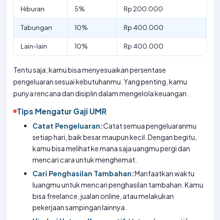
Hiburan
5%
Rp 200.000
Tabungan
10%
Rp 400.000
Lain-lain
10%
Rp 400.000
Tentu saja, kamu bisa menyesuaikan persentase
pengeluaran sesuai kebutuhanmu. Yang penting, kamu
punya rencana dan disiplin dalam mengelola keuangan.
Tips Mengatur Gaji UMR
Catat Pengeluaran:
Catat semua pengeluaranmu
setiap hari, baik besar maupun kecil. Dengan begitu,
kamu bisa melihat ke mana saja uangmu pergi dan
mencari cara untuk menghemat.
Cari Penghasilan Tambahan:
Manfaatkan waktu
luangmu untuk mencari penghasilan tambahan. Kamu
bisa freelance, jualan online, atau melakukan
pekerjaan sampingan lainnya.