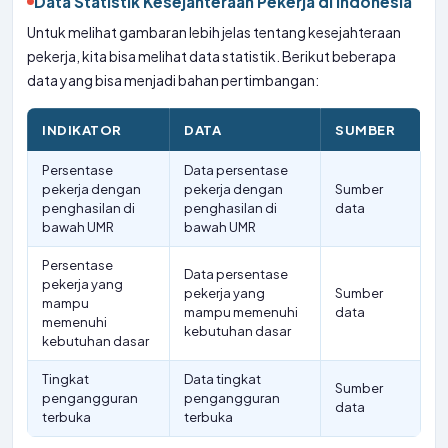
Data Statistik Kesejahteraan Pekerja di Indonesia
Untuk melihat gambaran lebih jelas tentang kesejahteraan
pekerja, kita bisa melihat data statistik. Berikut beberapa
data yang bisa menjadi bahan pertimbangan:
INDIKATOR
DATA
SUMBER
Persentase
Data persentase
pekerja dengan
pekerja dengan
Sumber
penghasilan di
penghasilan di
data
bawah UMR
bawah UMR
Persentase
Data persentase
pekerja yang
pekerja yang
Sumber
mampu
mampu memenuhi
data
memenuhi
kebutuhan dasar
kebutuhan dasar
Tingkat
Data tingkat
Sumber
pengangguran
pengangguran
data
terbuka
terbuka