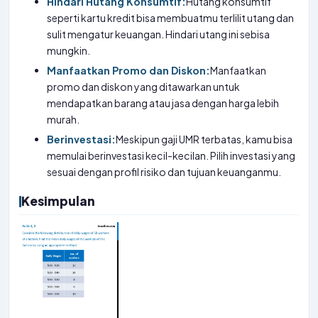
Hindari Hutang Konsumtif:
Hutang konsumtif
seperti kartu kredit bisa membuatmu terlilit utang dan
sulit mengatur keuangan. Hindari utang ini sebisa
mungkin.
Manfaatkan Promo dan Diskon:
Manfaatkan
promo dan diskon yang ditawarkan untuk
mendapatkan barang atau jasa dengan harga lebih
murah.
Berinvestasi:
Meskipun gaji UMR terbatas, kamu bisa
memulai berinvestasi kecil-kecilan. Pilih investasi yang
sesuai dengan profil risiko dan tujuan keuanganmu.
Kesimpulan