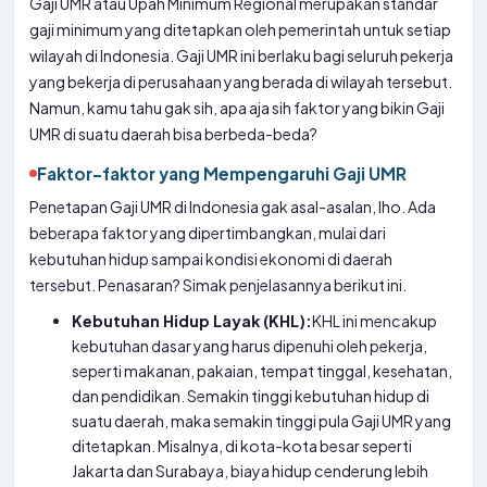
Gaji UMR atau Upah Minimum Regional merupakan standar
gaji minimum yang ditetapkan oleh pemerintah untuk setiap
wilayah di Indonesia. Gaji UMR ini berlaku bagi seluruh pekerja
yang bekerja di perusahaan yang berada di wilayah tersebut.
Namun, kamu tahu gak sih, apa aja sih faktor yang bikin Gaji
UMR di suatu daerah bisa berbeda-beda?
Faktor-faktor yang Mempengaruhi Gaji UMR
Penetapan Gaji UMR di Indonesia gak asal-asalan, lho. Ada
beberapa faktor yang dipertimbangkan, mulai dari
kebutuhan hidup sampai kondisi ekonomi di daerah
tersebut. Penasaran? Simak penjelasannya berikut ini.
Kebutuhan Hidup Layak (KHL):
KHL ini mencakup
kebutuhan dasar yang harus dipenuhi oleh pekerja,
seperti makanan, pakaian, tempat tinggal, kesehatan,
dan pendidikan. Semakin tinggi kebutuhan hidup di
suatu daerah, maka semakin tinggi pula Gaji UMR yang
ditetapkan. Misalnya, di kota-kota besar seperti
Jakarta dan Surabaya, biaya hidup cenderung lebih