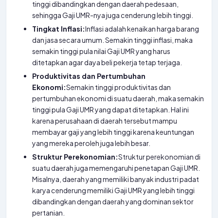
tinggi dibandingkan dengan daerah pedesaan,
sehingga Gaji UMR-nya juga cenderung lebih tinggi.
Tingkat Inflasi:
Inflasi adalah kenaikan harga barang
dan jasa secara umum. Semakin tinggi inflasi, maka
semakin tinggi pula nilai Gaji UMR yang harus
ditetapkan agar daya beli pekerja tetap terjaga.
Produktivitas dan Pertumbuhan
Ekonomi:
Semakin tinggi produktivitas dan
pertumbuhan ekonomi di suatu daerah, maka semakin
tinggi pula Gaji UMR yang dapat ditetapkan. Hal ini
karena perusahaan di daerah tersebut mampu
membayar gaji yang lebih tinggi karena keuntungan
yang mereka peroleh juga lebih besar.
Struktur Perekonomian:
Struktur perekonomian di
suatu daerah juga memengaruhi penetapan Gaji UMR.
Misalnya, daerah yang memiliki banyak industri padat
karya cenderung memiliki Gaji UMR yang lebih tinggi
dibandingkan dengan daerah yang dominan sektor
pertanian.