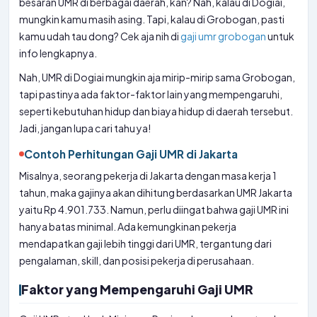
besaran UMR di berbagai daerah, kan? Nah, kalau di Dogiai,
mungkin kamu masih asing. Tapi, kalau di Grobogan, pasti
kamu udah tau dong? Cek aja nih di
gaji umr grobogan
untuk
info lengkapnya.
Nah, UMR di Dogiai mungkin aja mirip-mirip sama Grobogan,
tapi pastinya ada faktor-faktor lain yang mempengaruhi,
seperti kebutuhan hidup dan biaya hidup di daerah tersebut.
Jadi, jangan lupa cari tahu ya!
Contoh Perhitungan Gaji UMR di Jakarta
Misalnya, seorang pekerja di Jakarta dengan masa kerja 1
tahun, maka gajinya akan dihitung berdasarkan UMR Jakarta
yaitu Rp 4.901.733. Namun, perlu diingat bahwa gaji UMR ini
hanya batas minimal. Ada kemungkinan pekerja
mendapatkan gaji lebih tinggi dari UMR, tergantung dari
pengalaman, skill, dan posisi pekerja di perusahaan.
Faktor yang Mempengaruhi Gaji UMR