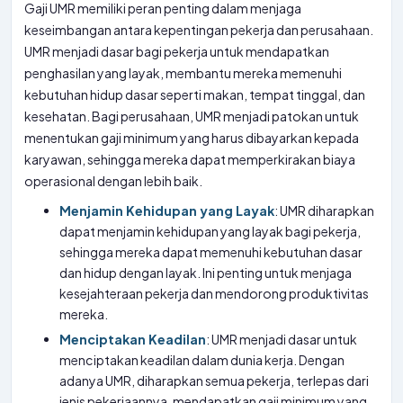
Gaji UMR memiliki peran penting dalam menjaga
keseimbangan antara kepentingan pekerja dan perusahaan.
UMR menjadi dasar bagi pekerja untuk mendapatkan
penghasilan yang layak, membantu mereka memenuhi
kebutuhan hidup dasar seperti makan, tempat tinggal, dan
kesehatan. Bagi perusahaan, UMR menjadi patokan untuk
menentukan gaji minimum yang harus dibayarkan kepada
karyawan, sehingga mereka dapat memperkirakan biaya
operasional dengan lebih baik.
Menjamin Kehidupan yang Layak
: UMR diharapkan
dapat menjamin kehidupan yang layak bagi pekerja,
sehingga mereka dapat memenuhi kebutuhan dasar
dan hidup dengan layak. Ini penting untuk menjaga
kesejahteraan pekerja dan mendorong produktivitas
mereka.
Menciptakan Keadilan
: UMR menjadi dasar untuk
menciptakan keadilan dalam dunia kerja. Dengan
adanya UMR, diharapkan semua pekerja, terlepas dari
jenis pekerjaannya, mendapatkan gaji minimum yang