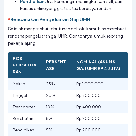
Pendidikan:
Jika kamu ingin meningkatkan skill, cari
kursus online yang gratis atau berbiaya rendah.
Rencanakan Pengeluaran Gaji UMR
Setelah mengetahui kebutuhan pokok, kamu bisa membuat
rencana pengeluaran gaji UMR. Contohnya, untuk seorang
pekerja lajang:
POS
PERSENT
NOMINAL (ASUMSI
PENGELUA
ASE
GAJI UMR RP 4 JUTA)
RAN
Makan
25%
Rp 1.000.000
Tinggal
20%
Rp 800.000
Transportasi
10%
Rp 400.000
Kesehatan
5%
Rp 200.000
Pendidikan
5%
Rp 200.000