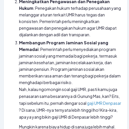
Meningkatkan Pengawasan dan Penegakan
Hukum
: Penegakan hukum terhadap perusahaan yang
melanggar aturan terkait UMR harus tegas dan
konsisten. Pemerintah perlu meningkatkan
pengawasan dan penegakan hukum agar UMR dapat
dijalankan dengan adil dan transparan.
Membangun Program Jaminan Sosial yang
Memadai
: Pemerintah perlu menyediakan program
jaminan sosial yang memadai bagi pekerja, termasuk
jaminan kesehatan, jaminan kecelakaan kerja, dan
jaminan pensiun. Program jaminan sosial akan
memberikan rasa aman dan tenang bagi pekerja dalam
menghadapi berbagai risiko.
Nah, kalau ngomongin soal gaji UMR, pasti kamu juga
penasaran sama besarannya di Gunung Mas, kan? Eits,
tapi sebelum itu, pernah dengar soal
gaji UMR Denpasar
? Di sana, UMR-nya ternyata lebih tinggi lho! Kira-kira,
apa ya yang bikin gaji UMR di Denpasar lebih tinggi?
Mungkin karena biaya hidup di sana juga lebih mahal.