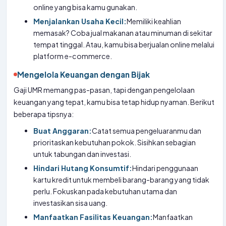
online yang bisa kamu gunakan.
Menjalankan Usaha Kecil:
Memiliki keahlian
memasak? Coba jual makanan atau minuman di sekitar
tempat tinggal. Atau, kamu bisa berjualan online melalui
platform e-commerce.
Mengelola Keuangan dengan Bijak
Gaji UMR memang pas-pasan, tapi dengan pengelolaan
keuangan yang tepat, kamu bisa tetap hidup nyaman. Berikut
beberapa tipsnya:
Buat Anggaran:
Catat semua pengeluaranmu dan
prioritaskan kebutuhan pokok. Sisihkan sebagian
untuk tabungan dan investasi.
Hindari Hutang Konsumtif:
Hindari penggunaan
kartu kredit untuk membeli barang-barang yang tidak
perlu. Fokuskan pada kebutuhan utama dan
investasikan sisa uang.
Manfaatkan Fasilitas Keuangan:
Manfaatkan