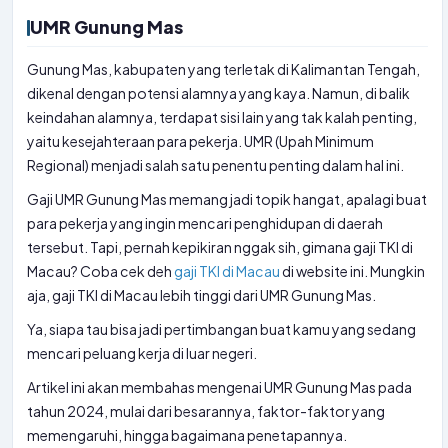
UMR Gunung Mas
Gunung Mas, kabupaten yang terletak di Kalimantan Tengah,
dikenal dengan potensi alamnya yang kaya. Namun, di balik
keindahan alamnya, terdapat sisi lain yang tak kalah penting,
yaitu kesejahteraan para pekerja. UMR (Upah Minimum
Regional) menjadi salah satu penentu penting dalam hal ini.
Gaji UMR Gunung Mas memang jadi topik hangat, apalagi buat
para pekerja yang ingin mencari penghidupan di daerah
tersebut. Tapi, pernah kepikiran nggak sih, gimana gaji TKI di
Macau? Coba cek deh
gaji TKI di Macau
di website ini. Mungkin
aja, gaji TKI di Macau lebih tinggi dari UMR Gunung Mas.
Ya, siapa tau bisa jadi pertimbangan buat kamu yang sedang
mencari peluang kerja di luar negeri.
Artikel ini akan membahas mengenai UMR Gunung Mas pada
tahun 2024, mulai dari besarannya, faktor-faktor yang
memengaruhi, hingga bagaimana penetapannya.