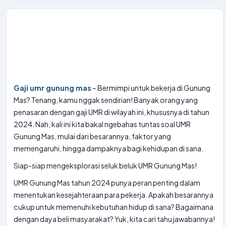
Gaji umr gunung mas
– Bermimpi untuk bekerja di Gunung
Mas? Tenang, kamu nggak sendirian! Banyak orang yang
penasaran dengan gaji UMR di wilayah ini, khususnya di tahun
2024. Nah, kali ini kita bakal ngebahas tuntas soal UMR
Gunung Mas, mulai dari besarannya, faktor yang
memengaruhi, hingga dampaknya bagi kehidupan di sana.
Siap-siap mengeksplorasi seluk beluk UMR Gunung Mas!
UMR Gunung Mas tahun 2024 punya peran penting dalam
menentukan kesejahteraan para pekerja. Apakah besarannya
cukup untuk memenuhi kebutuhan hidup di sana? Bagaimana
dengan daya beli masyarakat? Yuk, kita cari tahu jawabannya!