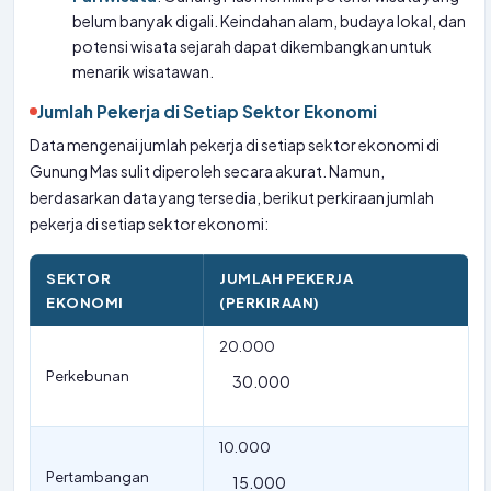
belum banyak digali. Keindahan alam, budaya lokal, dan
potensi wisata sejarah dapat dikembangkan untuk
menarik wisatawan.
Jumlah Pekerja di Setiap Sektor Ekonomi
Data mengenai jumlah pekerja di setiap sektor ekonomi di
Gunung Mas sulit diperoleh secara akurat. Namun,
berdasarkan data yang tersedia, berikut perkiraan jumlah
pekerja di setiap sektor ekonomi:
SEKTOR
JUMLAH PEKERJA
EKONOMI
(PERKIRAAN)
20.000
Perkebunan
30.000
10.000
Pertambangan
15.000