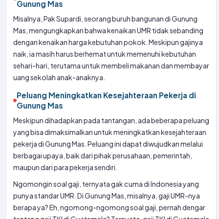
Gunung Mas
Misalnya, Pak Supardi, seorang buruh bangunan di Gunung
Mas, mengungkapkan bahwa kenaikan UMR tidak sebanding
dengan kenaikan harga kebutuhan pokok. Meskipun gajinya
naik, ia masih harus berhemat untuk memenuhi kebutuhan
sehari-hari, terutama untuk membeli makanan dan membayar
uang sekolah anak-anaknya.
Peluang Meningkatkan Kesejahteraan Pekerja di
Gunung Mas
Meskipun dihadapkan pada tantangan, ada beberapa peluang
yang bisa dimaksimalkan untuk meningkatkan kesejahteraan
pekerja di Gunung Mas. Peluang ini dapat diwujudkan melalui
berbagai upaya, baik dari pihak perusahaan, pemerintah,
maupun dari para pekerja sendiri.
Ngomongin soal gaji, ternyata gak cuma di Indonesia yang
punya standar UMR. Di Gunung Mas, misalnya, gaji UMR-nya
berapa ya? Eh, ngomong-ngomong soal gaji, pernah dengar