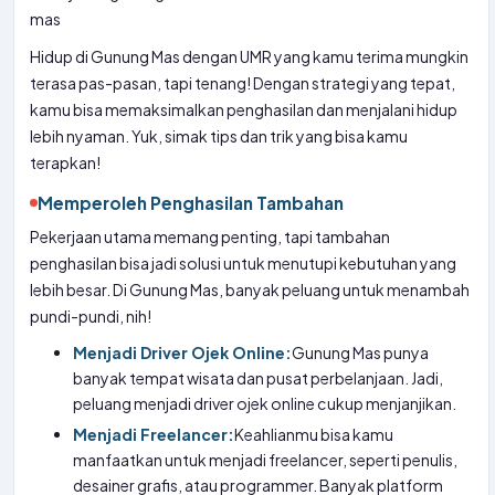
Hidup di Gunung Mas dengan UMR yang kamu terima mungkin
terasa pas-pasan, tapi tenang! Dengan strategi yang tepat,
kamu bisa memaksimalkan penghasilan dan menjalani hidup
lebih nyaman. Yuk, simak tips dan trik yang bisa kamu
terapkan!
Memperoleh Penghasilan Tambahan
Pekerjaan utama memang penting, tapi tambahan
penghasilan bisa jadi solusi untuk menutupi kebutuhan yang
lebih besar. Di Gunung Mas, banyak peluang untuk menambah
pundi-pundi, nih!
Menjadi Driver Ojek Online:
Gunung Mas punya
banyak tempat wisata dan pusat perbelanjaan. Jadi,
peluang menjadi driver ojek online cukup menjanjikan.
Menjadi Freelancer:
Keahlianmu bisa kamu
manfaatkan untuk menjadi freelancer, seperti penulis,
desainer grafis, atau programmer. Banyak platform