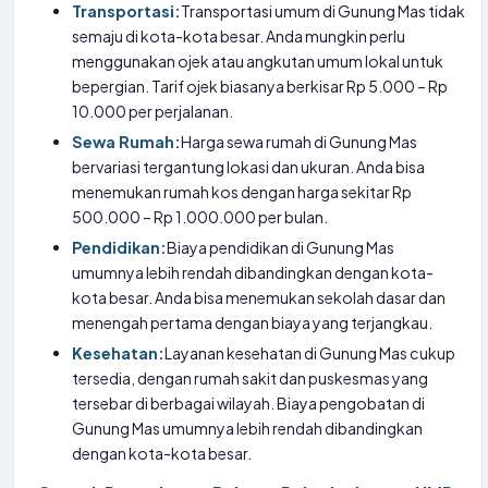
Transportasi:
Transportasi umum di Gunung Mas tidak
semaju di kota-kota besar. Anda mungkin perlu
menggunakan ojek atau angkutan umum lokal untuk
bepergian. Tarif ojek biasanya berkisar Rp 5.000 – Rp
10.000 per perjalanan.
Sewa Rumah:
Harga sewa rumah di Gunung Mas
bervariasi tergantung lokasi dan ukuran. Anda bisa
menemukan rumah kos dengan harga sekitar Rp
500.000 – Rp 1.000.000 per bulan.
Pendidikan:
Biaya pendidikan di Gunung Mas
umumnya lebih rendah dibandingkan dengan kota-
kota besar. Anda bisa menemukan sekolah dasar dan
menengah pertama dengan biaya yang terjangkau.
Kesehatan:
Layanan kesehatan di Gunung Mas cukup
tersedia, dengan rumah sakit dan puskesmas yang
tersebar di berbagai wilayah. Biaya pengobatan di
Gunung Mas umumnya lebih rendah dibandingkan
dengan kota-kota besar.