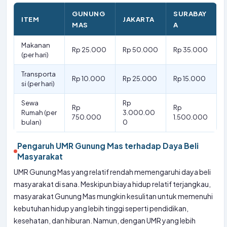
GUNUNG
SURABAY
ITEM
JAKARTA
MAS
A
Makanan
Rp 25.000
Rp 50.000
Rp 35.000
(per hari)
Transporta
Rp 10.000
Rp 25.000
Rp 15.000
si (per hari)
Sewa
Rp
Rp
Rp
Rumah (per
3.000.00
750.000
1.500.000
bulan)
0
Pengaruh UMR Gunung Mas terhadap Daya Beli
Masyarakat
UMR Gunung Mas yang relatif rendah memengaruhi daya beli
masyarakat di sana. Meskipun biaya hidup relatif terjangkau,
masyarakat Gunung Mas mungkin kesulitan untuk memenuhi
kebutuhan hidup yang lebih tinggi seperti pendidikan,
kesehatan, dan hiburan. Namun, dengan UMR yang lebih