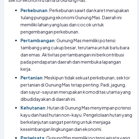
sektor ekonomi utama di Gunung Mas:
Perkebunan
: Perkebunan sawit dan karet merupakan
tulang punggung ekonomi Gunung Mas. Daerah ini
memiliki lahan yang luas dan cocok untuk
pengembangan perkebunan.
Pertambangan
: Gunung Mas memiliki potensi
tambang yang cukup besar, terutama untuk batu bara
dan emas. Aktivitas pertambangan ini berkontribusi
pada pendapatan daerah dan membuka lapangan
kerja.
Pertanian
: Meskipun tidak sekuat perkebunan, sektor
pertanian di Gunung Mas tetap penting. Padi, jagung,
dan sayur-sayuran merupakan komoditas utama yang
dibudidayakan di daerah ini.
Kehutanan
: Hutan di Gunung Mas menyimpan potensi
kayu dan hasil hutan non-kayu. Pengelolaan hutan yang
berkelanjutan sangat penting untuk menjaga
keseimbangan lingkungan dan ekonomi.
Pariwisata
: Gunung Mas memiliki potensi wisata yang