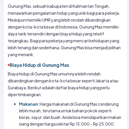
Gunung Mas, sebuah kabupaten di Kalimantan Tengah,
menawarkan pengalaman hidup yang unik bagi para pekerja.
Meskipun memiliki UMR yang lebih rendah dibandingkan
dengan kota-kota besar di Indonesia, Gunung Mas memiliki
daya tarik tersendiri dengan biaya hidup yang relatif
terjangkau. Bagi para pekerja yang mencari kehidupan yang
lebih tenang dan sederhana, Gunung Mas bisa menjadi pilihan
yang menarik.
Biaya Hidup di Gunung Mas
Biaya hidup di Gunung Mas umumnya lebih rendah
dibandingkan dengan kota-kota besar seperti Jakarta atau
Surabaya. Berikut adalah daftar biaya hidup yang perlu
dipertimbangkan:
Makanan:
Harga makanan di Gunung Mas cenderung
lebih murah, terutama untuk bahan pokok seperti
beras, sayur, dan buah. Anda bisa mendapatkan makan
siang dengan harga sekitar Rp 15.000 – Rp 25.000.