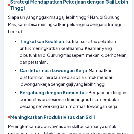
Strategi Mendapatkan Pekerjaan dengan Gaji Lebih
Tinggi
Siapa sih yang nggak mau gaji lebih tinggi? Nah, di Gunung
Mas, kamu bisa meningkatkan peluangmu dengan strategi
berikut:
Tingkatkan Keahlian:
Ikuti kursus atau pelatihan
untuk meningkatkan keahlianmu. Keahlian yang
dibutuhkan di Gunung Mas seperti mekanik, perhotelan,
dan pertanian.
Cari Informasi Lowongan Kerja:
Manfaatkan
platform online atau media sosial untuk mencari
lowongan kerja dengan gaji yang lebih tinggi.
Bergabung dengan Komunitas:
Bergabung dengan
komunitas profesional di bidangmu bisa membuka
peluang networking dan informasi lowongan kerja.
Meningkatkan Produktivitas dan Skill
Meningkatkan produktivitas dan skill bukan hanya untuk
mendapatkan gaji lebih tinggi, tapi juga untuk pengembangan