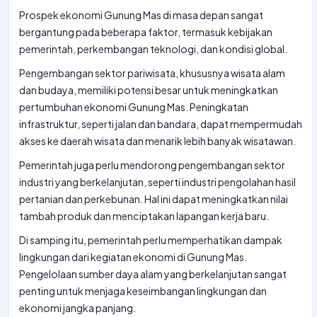
Prospek ekonomi Gunung Mas di masa depan sangat
bergantung pada beberapa faktor, termasuk kebijakan
pemerintah, perkembangan teknologi, dan kondisi global.
Pengembangan sektor pariwisata, khususnya wisata alam
dan budaya, memiliki potensi besar untuk meningkatkan
pertumbuhan ekonomi Gunung Mas. Peningkatan
infrastruktur, seperti jalan dan bandara, dapat mempermudah
akses ke daerah wisata dan menarik lebih banyak wisatawan.
Pemerintah juga perlu mendorong pengembangan sektor
industri yang berkelanjutan, seperti industri pengolahan hasil
pertanian dan perkebunan. Hal ini dapat meningkatkan nilai
tambah produk dan menciptakan lapangan kerja baru.
Di samping itu, pemerintah perlu memperhatikan dampak
lingkungan dari kegiatan ekonomi di Gunung Mas.
Pengelolaan sumber daya alam yang berkelanjutan sangat
penting untuk menjaga keseimbangan lingkungan dan
ekonomi jangka panjang.