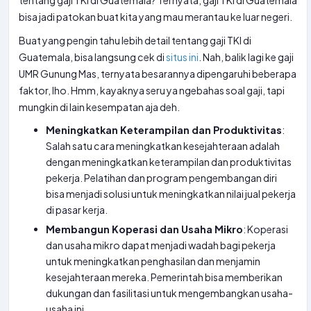
tentang gaji TKI di Guatemala? Ternyata, gaji TKI di Guatemala
bisa jadi patokan buat kita yang mau merantau ke luar negeri.
Buat yang pengin tahu lebih detail tentang gaji TKI di
Guatemala, bisa langsung cek di
situs ini
. Nah, balik lagi ke gaji
UMR Gunung Mas, ternyata besarannya dipengaruhi beberapa
faktor, lho. Hmm, kayaknya seru ya ngebahas soal gaji, tapi
mungkin di lain kesempatan aja deh.
Meningkatkan Keterampilan dan Produktivitas
:
Salah satu cara meningkatkan kesejahteraan adalah
dengan meningkatkan keterampilan dan produktivitas
pekerja. Pelatihan dan program pengembangan diri
bisa menjadi solusi untuk meningkatkan nilai jual pekerja
di pasar kerja.
Membangun Koperasi dan Usaha Mikro
: Koperasi
dan usaha mikro dapat menjadi wadah bagi pekerja
untuk meningkatkan penghasilan dan menjamin
kesejahteraan mereka. Pemerintah bisa memberikan
dukungan dan fasilitasi untuk mengembangkan usaha-
usaha ini.