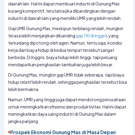
daerah lain. Hal ini dapat membuat industri di Gunung Mas
kurang kompetitif, terutama jika dibandingkan dengan
industri di daerah lain yang memiliki UMR yang lebih rendah.
Gaji UMR Gunung Mas, meskipun terbilang rendah, mungkin
terasa lebih menjanjikan dibanding
gaji TKI di Inggris
yang
terkadang dipotong oleh agen. Namun, tentu saja, kondisi
kerja dan biaya hidup di kedua tempat tersebut sangat
berbeda. Di Inggris, biaya hidup lebih tinggi, tapi peluang
mendapatkan penghasilan tambahan juga lebih besar.
Di Gunung Mas, mungkin gaji UMR tidak seberapa, tapi biaya
hidup relatif lebih rendah, sehingga penghasilan tersebut bisa
lebih bermakna.
Namun, UMR yang tinggi juga dapat mendorong perusahaan
untuk meningkatkan efisiensi dan produktivitas. Hal ini dapat
meningkatkan daya saing industri di Gunung Mas dalam
jangka panjang.
Prospek Ekonomi Gunung Mas di Masa Depan