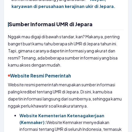
karyawan di perusahaan kerajinan ukir di Jepara.
Sumber Informasi UMR di Jepara
Nggak mau digaji di bawah standar, kan? Makanya, penting
banget buat kamu tahu berapa sih UMR di Jepara tahun ini.
Tapi, gimana caranya dapetin informasi yang akurat dan
resmi? Tenang, ada beberapa sumber informasi yang bisa
kamu akses dengan mudah.
Website Resmi Pemerintah
Website resmi pemerintah merupakan sumber informasi
paling kredibel tentang UMR di Jepara. Di sini, kamu bisa
dapetin informasi langsung dari sumbernya, sehingga kamu
nggak perlu khawatir soal keakuratannya.
Website Kementerian Ketenagakerjaan
(Kemnaker):
Website Kemnaker menyediakan
informasi tentang UMR di seluruh Indonesia, termasuk