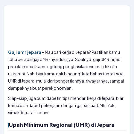
Gaji umr jepara
– Mau cari kerja di Jepara? Pastikan kamu
tahu berapa gaji UMR-nya dulu, ya! Soalnya, gaji UMR ini jadi
patokan buat kamu ngitung penghasilan minimal di kota
ukiran ini. Nah, biar kamu gak bingung, kita bahas tuntas soal
UMR di Jepara, mulai dari pengertiannya, riwayatnya, sampai
dampaknya buat perekonomian.
Siap-siap juga buat dapetin tips mencari kerja di Jepara, biar
kamu bisa dapet pekerjaan dengan gaji sesuai UMR. Yuk,
simak terus artikel ini!
Upah Minimum Regional (UMR) di Jepara