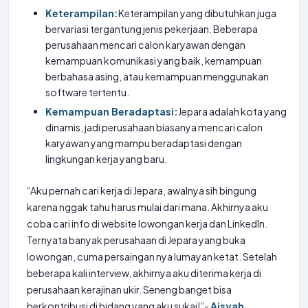
Keterampilan:
Keterampilan yang dibutuhkan juga
bervariasi tergantung jenis pekerjaan. Beberapa
perusahaan mencari calon karyawan dengan
kemampuan komunikasi yang baik, kemampuan
berbahasa asing, atau kemampuan menggunakan
software tertentu.
Kemampuan Beradaptasi:
Jepara adalah kota yang
dinamis, jadi perusahaan biasanya mencari calon
karyawan yang mampu beradaptasi dengan
lingkungan kerja yang baru.
“Aku pernah cari kerja di Jepara, awalnya sih bingung
karena nggak tahu harus mulai dari mana. Akhirnya aku
coba cari info di website lowongan kerja dan LinkedIn.
Ternyata banyak perusahaan di Jepara yang buka
lowongan, cuma persaingan nya lumayan ketat. Setelah
beberapa kali interview, akhirnya aku diterima kerja di
perusahaan kerajinan ukir. Seneng banget bisa
berkontribusi di bidang yang aku sukai!”-
Aisyah,