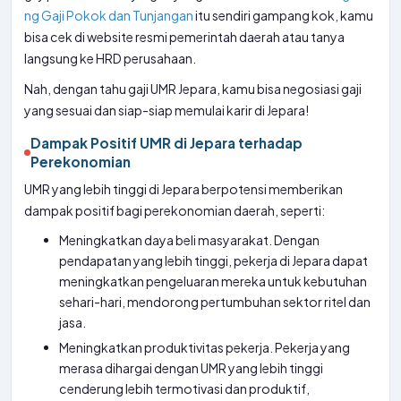
ng Gaji Pokok dan Tunjangan
itu sendiri gampang kok, kamu
bisa cek di website resmi pemerintah daerah atau tanya
langsung ke HRD perusahaan.
Nah, dengan tahu gaji UMR Jepara, kamu bisa negosiasi gaji
yang sesuai dan siap-siap memulai karir di Jepara!
Dampak Positif UMR di Jepara terhadap
Perekonomian
UMR yang lebih tinggi di Jepara berpotensi memberikan
dampak positif bagi perekonomian daerah, seperti:
Meningkatkan daya beli masyarakat. Dengan
pendapatan yang lebih tinggi, pekerja di Jepara dapat
meningkatkan pengeluaran mereka untuk kebutuhan
sehari-hari, mendorong pertumbuhan sektor ritel dan
jasa.
Meningkatkan produktivitas pekerja. Pekerja yang
merasa dihargai dengan UMR yang lebih tinggi
cenderung lebih termotivasi dan produktif,