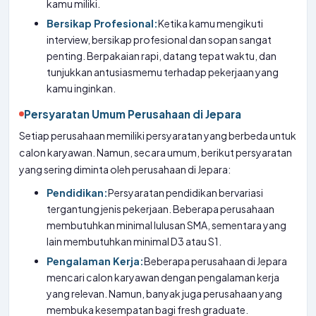
kamu miliki.
Bersikap Profesional:
Ketika kamu mengikuti
interview, bersikap profesional dan sopan sangat
penting. Berpakaian rapi, datang tepat waktu, dan
tunjukkan antusiasmemu terhadap pekerjaan yang
kamu inginkan.
Persyaratan Umum Perusahaan di Jepara
Setiap perusahaan memiliki persyaratan yang berbeda untuk
calon karyawan. Namun, secara umum, berikut persyaratan
yang sering diminta oleh perusahaan di Jepara:
Pendidikan:
Persyaratan pendidikan bervariasi
tergantung jenis pekerjaan. Beberapa perusahaan
membutuhkan minimal lulusan SMA, sementara yang
lain membutuhkan minimal D3 atau S1.
Pengalaman Kerja:
Beberapa perusahaan di Jepara
mencari calon karyawan dengan pengalaman kerja
yang relevan. Namun, banyak juga perusahaan yang
membuka kesempatan bagi fresh graduate.