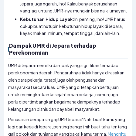
Jepara juga ngaruh, lho! Kalau banyak perusahaan
yang lagi untung, UMR-nya mungkin bisa naik lumayan.
Kebutuhan Hidup Layak:
Ini penting, lho! UMR harus
cukup buat nutupin kebutuhan hidup layak di Jepara,
kayak makan, minum, tempat tinggal, dan lain-lain.
Dampak UMR di Jepara terhadap
Perekonomian
UMR di Jepara memiliki dampak yang signifikan terhadap
perekonomian daerah. Pengaruhnya tidak hanya dirasakan
oleh para pekerja, tetapi juga oleh pengusaha dan
masyarakat secara luas. UMR yang ditetapkan bertujuan
untuk meningkatkan kesejahteraan pekerja, namun juga
perlu dipertimbangkan bagaimana dampaknya terhadap
kelangsungan bisnis dan daya beli masyarakat.
Penasaran berapa sih gaji UMR Jepara? Nah, buat kamu yang
lagi cari kerja di Jepara, penting banget nih buat tahu tentang
gaji pokok dan tunjangan yang bakal kamu terima.
Menghitu