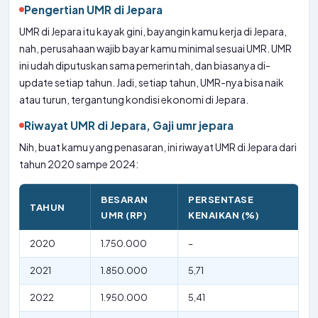
Pengertian UMR di Jepara
UMR di Jepara itu kayak gini, bayangin kamu kerja di Jepara,
nah, perusahaan wajib bayar kamu minimal sesuai UMR. UMR
ini udah diputuskan sama pemerintah, dan biasanya di-
update setiap tahun. Jadi, setiap tahun, UMR-nya bisa naik
atau turun, tergantung kondisi ekonomi di Jepara.
Riwayat UMR di Jepara, Gaji umr jepara
Nih, buat kamu yang penasaran, ini riwayat UMR di Jepara dari
tahun 2020 sampe 2024:
BESARAN
PERSENTASE
TAHUN
UMR (RP)
KENAIKAN (%)
2020
1.750.000
–
2021
1.850.000
5,71
2022
1.950.000
5,41