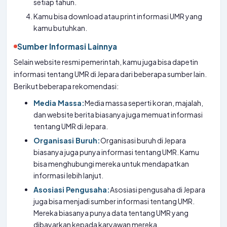
setiap tahun.
Kamu bisa download atau print informasi UMR yang
kamu butuhkan.
Sumber Informasi Lainnya
Selain website resmi pemerintah, kamu juga bisa dapetin
informasi tentang UMR di Jepara dari beberapa sumber lain.
Berikut beberapa rekomendasi:
Media Massa:
Media massa seperti koran, majalah,
dan website berita biasanya juga memuat informasi
tentang UMR di Jepara.
Organisasi Buruh:
Organisasi buruh di Jepara
biasanya juga punya informasi tentang UMR. Kamu
bisa menghubungi mereka untuk mendapatkan
informasi lebih lanjut.
Asosiasi Pengusaha:
Asosiasi pengusaha di Jepara
juga bisa menjadi sumber informasi tentang UMR.
Mereka biasanya punya data tentang UMR yang
dibayarkan kepada karyawan mereka.