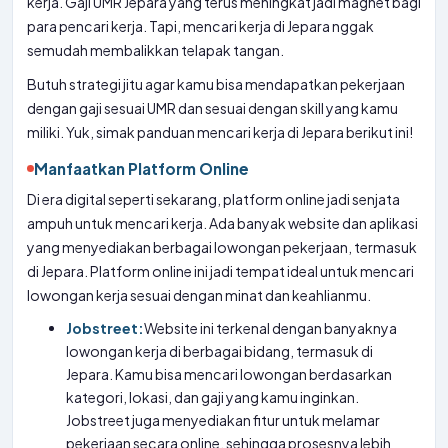
kerja. Gaji UMR Jepara yang terus meningkat jadi magnet bagi
para pencari kerja. Tapi, mencari kerja di Jepara nggak
semudah membalikkan telapak tangan.
Butuh strategi jitu agar kamu bisa mendapatkan pekerjaan
dengan gaji sesuai UMR dan sesuai dengan skill yang kamu
miliki. Yuk, simak panduan mencari kerja di Jepara berikut ini!
Manfaatkan Platform Online
Di era digital seperti sekarang, platform online jadi senjata
ampuh untuk mencari kerja. Ada banyak website dan aplikasi
yang menyediakan berbagai lowongan pekerjaan, termasuk
di Jepara. Platform online ini jadi tempat ideal untuk mencari
lowongan kerja sesuai dengan minat dan keahlianmu.
Jobstreet:
Website ini terkenal dengan banyaknya
lowongan kerja di berbagai bidang, termasuk di
Jepara. Kamu bisa mencari lowongan berdasarkan
kategori, lokasi, dan gaji yang kamu inginkan.
Jobstreet juga menyediakan fitur untuk melamar
pekerjaan secara online, sehingga prosesnya lebih