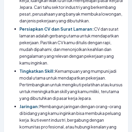
kerja, luangkan waktu untuk mempelajari pasar kerja di
Jepara. Cari tahu sektor industri yang berkembang
pesat, perusahaan yang banyak membuka lowongan,
dan jenis pekerjaan yang dibutuhkan.
Persiapkan CV dan Surat Lamaran:
CV dan surat
lamaran adalah gerbang utama untuk mendapatkan
pekerjaan. Pastikan CV kamu ditulis dengan rapi,
mudah dipahami, dan menonjolkan keahlian dan
pengalaman yang relevan dengan pekerjaan yang
kamu inginkan.
Tingkatkan Skill:
Kemampuan yang mumpuni jadi
modal utama untuk mendapatkan pekerjaan.
Pertimbangkan untuk mengikuti pelatihan atau kursus
untuk meningkatkan skill yang kamu miliki, terutama
yang dibutuhkan di pasar kerja Jepara.
Jaringan:
Membangun jaringan dengan orang-orang
di bidang yang kamu inginkan bisa membuka peluang
kerja. Ikuti event industri, bergabung dengan
komunitas profesional, atau hubungi kenalan yang