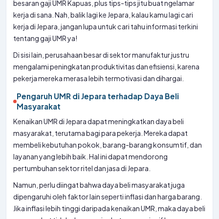
besaran gaji UMR Kapuas, plus tips-tips jitu buat ngelamar
kerja di sana. Nah, balik lagi ke Jepara, kalau kamu lagi cari
kerja di Jepara, jangan lupa untuk cari tahu informasi terkini
tentang gaji UMR ya!
Di sisi lain, perusahaan besar di sektor manufaktur justru
mengalami peningkatan produktivitas dan efisiensi, karena
pekerja mereka merasa lebih termotivasi dan dihargai.
Pengaruh UMR di Jepara terhadap Daya Beli
Masyarakat
Kenaikan UMR di Jepara dapat meningkatkan daya beli
masyarakat, terutama bagi para pekerja. Mereka dapat
membeli kebutuhan pokok, barang-barang konsumtif, dan
layanan yang lebih baik. Hal ini dapat mendorong
pertumbuhan sektor ritel dan jasa di Jepara.
Namun, perlu diingat bahwa daya beli masyarakat juga
dipengaruhi oleh faktor lain seperti inflasi dan harga barang.
Jika inflasi lebih tinggi daripada kenaikan UMR, maka daya beli