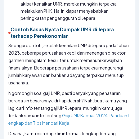
akibat kenaikan UMR, mereka mungkin terpaksa
melakukan PHK. Hal ini dapat menyebabkan
peningkatan pengangguran di Jepara.
Contoh Kasus Nyata Dampak UMR di Jepara
terhadap Perekonomian
Sebagai contoh, setelah kenaikan UMR di Jepara pada tahun
2023, beberapa perusahaan kecil dan menengah di sektor
garmen mengalami kesulitan untuk memenuhi kewajiban
finansialnya. Beberapa perusahaan terpaksa mengurangi
jumlah karyawan dan bahkan ada yang terpaksa menutup
usahanya.
Ngomongin soal gaji UMR, pasti banyak yang penasaran
berapa sih besarannya di tiap daerah? Nah, buat kamu yang
lagi cari info tentang gaji UMR Jepara, mungkin kamu juga
tertarik sama info tentang
Gaji UMR Kapuas 2024: Panduan L
engkap dan Tips Mencari Kerja
.
Di sana, kamu bisa dapetin informasi lengkap tentang