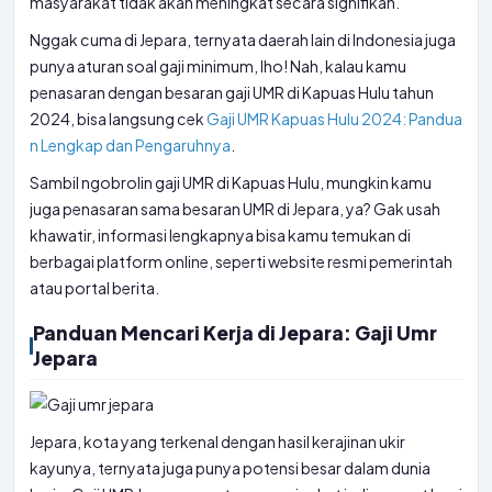
masyarakat tidak akan meningkat secara signifikan.
Nggak cuma di Jepara, ternyata daerah lain di Indonesia juga
punya aturan soal gaji minimum, lho! Nah, kalau kamu
penasaran dengan besaran gaji UMR di Kapuas Hulu tahun
2024, bisa langsung cek
Gaji UMR Kapuas Hulu 2024: Pandua
n Lengkap dan Pengaruhnya
.
Sambil ngobrolin gaji UMR di Kapuas Hulu, mungkin kamu
juga penasaran sama besaran UMR di Jepara, ya? Gak usah
khawatir, informasi lengkapnya bisa kamu temukan di
berbagai platform online, seperti website resmi pemerintah
atau portal berita.
Panduan Mencari Kerja di Jepara: Gaji Umr
Jepara
Jepara, kota yang terkenal dengan hasil kerajinan ukir
kayunya, ternyata juga punya potensi besar dalam dunia