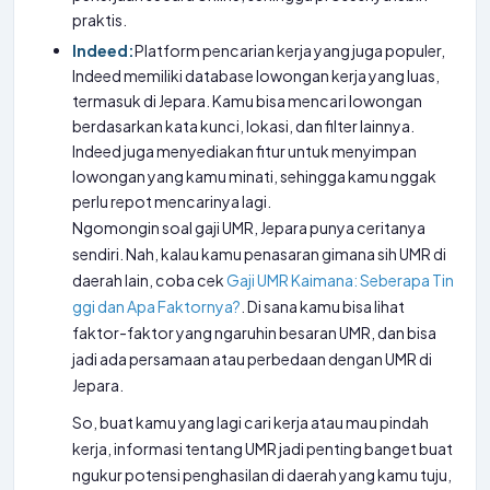
praktis.
Indeed:
Platform pencarian kerja yang juga populer,
Indeed memiliki database lowongan kerja yang luas,
termasuk di Jepara. Kamu bisa mencari lowongan
berdasarkan kata kunci, lokasi, dan filter lainnya.
Indeed juga menyediakan fitur untuk menyimpan
lowongan yang kamu minati, sehingga kamu nggak
perlu repot mencarinya lagi.
Ngomongin soal gaji UMR, Jepara punya ceritanya
sendiri. Nah, kalau kamu penasaran gimana sih UMR di
daerah lain, coba cek
Gaji UMR Kaimana: Seberapa Tin
ggi dan Apa Faktornya?
. Di sana kamu bisa lihat
faktor-faktor yang ngaruhin besaran UMR, dan bisa
jadi ada persamaan atau perbedaan dengan UMR di
Jepara.
So, buat kamu yang lagi cari kerja atau mau pindah
kerja, informasi tentang UMR jadi penting banget buat
ngukur potensi penghasilan di daerah yang kamu tuju,