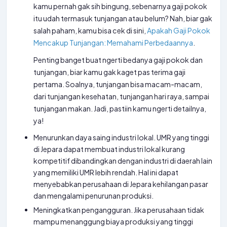
kamu pernah gak sih bingung, sebenarnya gaji pokok
itu udah termasuk tunjangan atau belum? Nah, biar gak
salah paham, kamu bisa cek di sini,
Apakah Gaji Pokok
Mencakup Tunjangan: Memahami Perbedaannya
.
Penting banget buat ngerti bedanya gaji pokok dan
tunjangan, biar kamu gak kaget pas terima gaji
pertama. Soalnya, tunjangan bisa macam-macam,
dari tunjangan kesehatan, tunjangan hari raya, sampai
tunjangan makan. Jadi, pastiin kamu ngerti detailnya,
ya!
Menurunkan daya saing industri lokal. UMR yang tinggi
di Jepara dapat membuat industri lokal kurang
kompetitif dibandingkan dengan industri di daerah lain
yang memiliki UMR lebih rendah. Hal ini dapat
menyebabkan perusahaan di Jepara kehilangan pasar
dan mengalami penurunan produksi.
Meningkatkan pengangguran. Jika perusahaan tidak
mampu menanggung biaya produksi yang tinggi