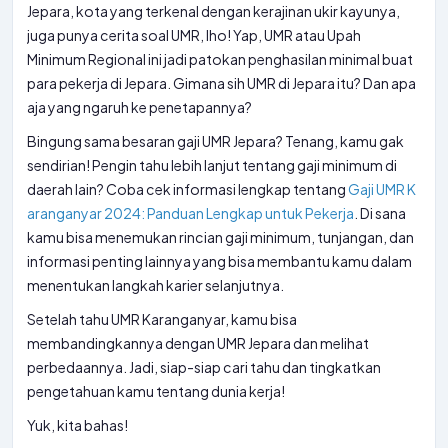
Jepara, kota yang terkenal dengan kerajinan ukir kayunya,
juga punya cerita soal UMR, lho! Yap, UMR atau Upah
Minimum Regional ini jadi patokan penghasilan minimal buat
para pekerja di Jepara. Gimana sih UMR di Jepara itu? Dan apa
aja yang ngaruh ke penetapannya?
Bingung sama besaran gaji UMR Jepara? Tenang, kamu gak
sendirian! Pengin tahu lebih lanjut tentang gaji minimum di
daerah lain? Coba cek informasi lengkap tentang
Gaji UMR K
aranganyar 2024: Panduan Lengkap untuk Pekerja
. Di sana
kamu bisa menemukan rincian gaji minimum, tunjangan, dan
informasi penting lainnya yang bisa membantu kamu dalam
menentukan langkah karier selanjutnya.
Setelah tahu UMR Karanganyar, kamu bisa
membandingkannya dengan UMR Jepara dan melihat
perbedaannya. Jadi, siap-siap cari tahu dan tingkatkan
pengetahuan kamu tentang dunia kerja!
Yuk, kita bahas!