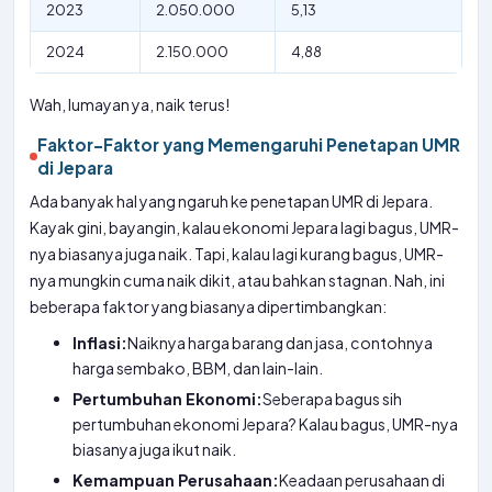
2023
2.050.000
5,13
2024
2.150.000
4,88
Wah, lumayan ya, naik terus!
Faktor-Faktor yang Memengaruhi Penetapan UMR
di Jepara
Ada banyak hal yang ngaruh ke penetapan UMR di Jepara.
Kayak gini, bayangin, kalau ekonomi Jepara lagi bagus, UMR-
nya biasanya juga naik. Tapi, kalau lagi kurang bagus, UMR-
nya mungkin cuma naik dikit, atau bahkan stagnan. Nah, ini
beberapa faktor yang biasanya dipertimbangkan:
Inflasi:
Naiknya harga barang dan jasa, contohnya
harga sembako, BBM, dan lain-lain.
Pertumbuhan Ekonomi:
Seberapa bagus sih
pertumbuhan ekonomi Jepara? Kalau bagus, UMR-nya
biasanya juga ikut naik.
Kemampuan Perusahaan:
Keadaan perusahaan di