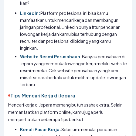
kan?
LinkedIn:
Platform profesional ini bisa kamu
manfaatkan untuk mencari kerja dan membangun
jaringan profesional. LinkedIn punya fitur pencarian
lowongan kerja dan kamu bisa terhubung dengan
recruiter dan profesional di bidang yang kamu
inginkan.
Website Resmi Perusahaan:
Banyak perusahaan di
Jepara yang membuka lowongan kerja melalui website
resmi mereka. Cek website perusahaan yang kamu
minati secara berkala untuk melihat update lowongan
terbaru.
Tips Mencari Kerja di Jepara
Mencari kerja di Jepara memang butuh usaha ekstra. Selain
memanfaatkan platform online, kamu juga perlu
memperhatikan beberapa tips berikut:
Kenali Pasar Kerja:
Sebelum memulai pencarian