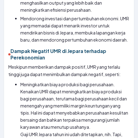
menghasilkan output yang lebih baik dan
meningkatkan efisiensi perusahaan.
Mendorong investasi dan pertumbuhan ekonomi. UMR
yang memadai dapat menarik investor untuk
mendirikan bisnis di Jepara, membuka lapangan kerja
baru, dan mendorong pertumbuhan ekonomi daerah.
Dampak Negatif UMR di Jepara terhadap
Perekonomian
Meskipun memberikan dampak positif, UMR yang terlalu
tinggi juga dapat menimbulkan dampak negatif, seperti:
Meningkatkan biaya produksi bagi perusahaan.
Kenaikan UMR dapat meningkatkan biaya produksi
bagi perusahaan, terutama bagi perusahaan kecil dan
menengah yang memiliki margin keuntungan yang
tipis. Hal ini dapat menyebabkan perusahaan kesulitan
bersaing dan bahkan terpaksa mengurangi jumlah
karyawan atau menutup usahanya.
Gaji UMR Jepara tahun ini udah ditetapkan, nih. Tapi,