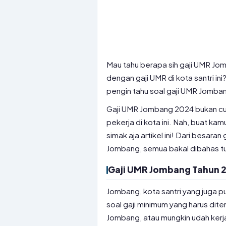
Mau tahu berapa sih gaji UMR Jo
dengan gaji UMR di kota santri in
pengin tahu soal gaji UMR Jombang
Gaji UMR Jombang 2024 bukan cum
pekerja di kota ini. Nah, buat ka
simak aja artikel ini! Dari besaran
Jombang, semua bakal dibahas t
Gaji UMR Jombang Tahun 
Jombang, kota santri yang juga p
soal gaji minimum yang harus diter
Jombang, atau mungkin udah kerja 