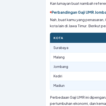
Kan lumayan buat nambah refere
Perbandingan Gaji UMR Jomba
Nah, buat kamu yang penasaran,
kota lain di Jawa Timur. Berikut 
KOTA
Surabaya
Malang
Jombang
Kediri
Madiun
Perbedaan Gaji UMR ini dipengaruh
pertumbuhan ekonomi, dan kema