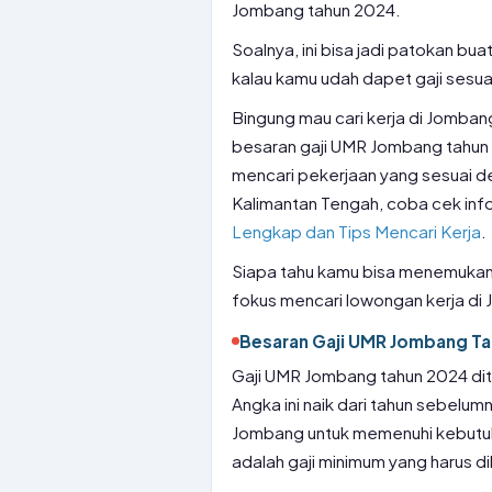
Jombang tahun 2024.
Soalnya, ini bisa jadi patokan bu
kalau kamu udah dapet gaji sesuai
Bingung mau cari kerja di Jomba
besaran gaji UMR Jombang tahun i
mencari pekerjaan yang sesuai de
Kalimantan Tengah, coba cek inf
Lengkap dan Tips Mencari Kerja
.
Siapa tahu kamu bisa menemukan p
fokus mencari lowongan kerja di
Besaran Gaji UMR Jombang T
Gaji UMR Jombang tahun 2024 dit
Angka ini naik dari tahun sebelu
Jombang untuk memenuhi kebutuhan
adalah gaji minimum yang harus 