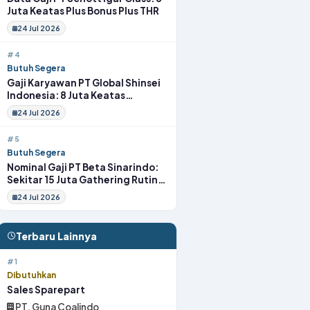
Juta Keatas Plus Bonus Plus THR
24 Jul 2026
#4
Butuh Segera
Gaji Karyawan PT Global Shinsei
Indonesia: 8 Juta Keatas
Tunjangan Komplit Uang
24 Jul 2026
Transport
#5
Butuh Segera
Nominal Gaji PT Beta Sinarindo:
Sekitar 15 Juta Gathering Rutin
Insentif Rutin
24 Jul 2026
Terbaru Lainnya
#1
Dibutuhkan
Sales Sparepart
PT. Guna Coalindo