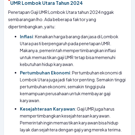
UMR Lombok Utara Tahun 2024
Penetapan Gaji UMR Lombok Utara tahun 2024 nggak
sembarangan lho. Ada beberapa faktor yang
dipertimbangkan, yaitu:
Inflasi
: Kenaikan harga barang dan jasa di Lombok
Utara pasti berpengaruh pada penetapan UMR.
Makanya, pemerintah mempertimbangkan inflasi
untuk memastikan gaji UMR tetap bisa memenuhi
kebutuhan hidup karyawan.
Pertumbuhan Ekonomi
: Pertumbuhan ekonomi di
Lombok Utara juga jadi faktor penting. Semakin tinggi
pertumbuhan ekonomi, semakin tinggi pula
kemampuan perusahaan untuk membayar gaji
karyawan.
Kesejahteraan Karyawan
: Gaji UMR juga harus
mempertimbangkan kesejahteraan karyawan.
Pemerintah ingin memastikan karyawan bisa hidup
layak dan sejahtera dengan gaji yang mereka terima.