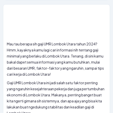
Mau tau berapa sih gaji UMR Lombok Utara tahun 2024?
Hmm, kayaknya kamu lagi cari informasi nih tentang gaji
minimal yang berlaku di Lombok Utara. Tenang, di sini kamu
bakal dapet semua informasi yang kamu butuhkan, mulai
dari besaran UMR, faktor-faktor yang ngaruhin, sampai tips
cari kerja di Lombok Utara!
Gaji UMR Lombok Utara ini jadi salah satu faktor penting
yang ngaruhin kesejahteraan pekerja dan juga pertumbuhan
ekonomi di Lombok Utara. Makanya, penting banget buat
kita ngerti gimana sih sistemnya, dan apa aja yang bisa kita
lakukan buat ngedukung stabilitas dan keadilan gaji di