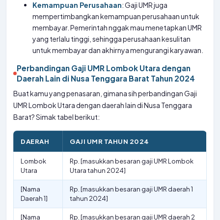
Kemampuan Perusahaan
: Gaji UMR juga
mempertimbangkan kemampuan perusahaan untuk
membayar. Pemerintah nggak mau menetapkan UMR
yang terlalu tinggi, sehingga perusahaan kesulitan
untuk membayar dan akhirnya mengurangi karyawan.
Perbandingan Gaji UMR Lombok Utara dengan
Daerah Lain di Nusa Tenggara Barat Tahun 2024
Buat kamu yang penasaran, gimana sih perbandingan Gaji
UMR Lombok Utara dengan daerah lain di Nusa Tenggara
Barat? Simak tabel berikut:
DAERAH
GAJI UMR TAHUN 2024
Lombok
Rp. [masukkan besaran gaji UMR Lombok
Utara
Utara tahun 2024]
[Nama
Rp. [masukkan besaran gaji UMR daerah 1
Daerah 1]
tahun 2024]
[Nama
Rp. [masukkan besaran gaji UMR daerah 2