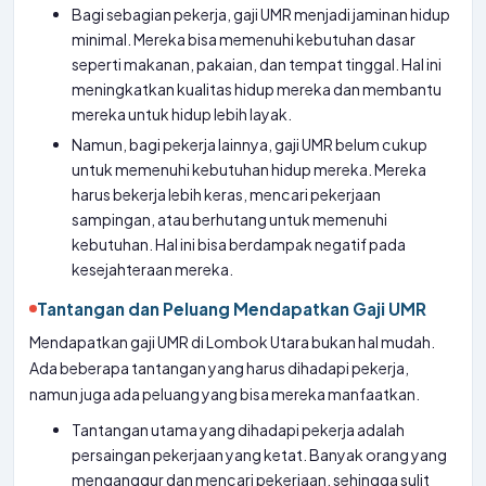
Bagi sebagian pekerja, gaji UMR menjadi jaminan hidup
minimal. Mereka bisa memenuhi kebutuhan dasar
seperti makanan, pakaian, dan tempat tinggal. Hal ini
meningkatkan kualitas hidup mereka dan membantu
mereka untuk hidup lebih layak.
Namun, bagi pekerja lainnya, gaji UMR belum cukup
untuk memenuhi kebutuhan hidup mereka. Mereka
harus bekerja lebih keras, mencari pekerjaan
sampingan, atau berhutang untuk memenuhi
kebutuhan. Hal ini bisa berdampak negatif pada
kesejahteraan mereka.
Tantangan dan Peluang Mendapatkan Gaji UMR
Mendapatkan gaji UMR di Lombok Utara bukan hal mudah.
Ada beberapa tantangan yang harus dihadapi pekerja,
namun juga ada peluang yang bisa mereka manfaatkan.
Tantangan utama yang dihadapi pekerja adalah
persaingan pekerjaan yang ketat. Banyak orang yang
menganggur dan mencari pekerjaan, sehingga sulit