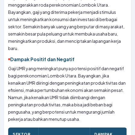
menggerakkan roda perekonomian Lombok Utara.
Bayangkan, gaji yang diterima pekerja menjadi stimulus
untuk meningkatkan konsumsi dan investasi di berbagai
sektor. Semakin banyak uang yang berputar di masyarakat,
semakin besar pula peluang untuk membuka usaha baru,
meningkatkan produksi, dan menciptakan lapangan kerja
baru.
Dampak Positif dan Negatif
Gaji UMR yang meningkat punya potensi positif dan negatif
bagi perekonomian Lombok Utara. Bayangkan, jika
kenaikan UMR diiringi dengan peningkatan produktivitas dan
efisiensi, maka pertumbuhan ekonomi akan semakin pesat.
Namun, jika kenaikan UMR tidak diimbangi dengan
peningkatan produktivitas, maka bisa jadi beban bagi
pengusaha, yang berpotensi untuk mengurangi jumlah
pekerja atau bahkan menutup usaha.
SEKTOR
DAMPAK