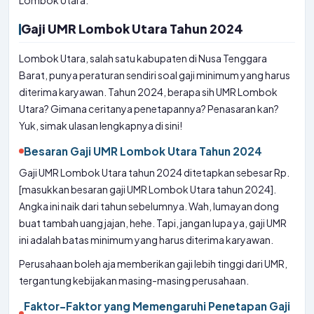
Lombok Utara.
Gaji UMR Lombok Utara Tahun 2024
Lombok Utara, salah satu kabupaten di Nusa Tenggara
Barat, punya peraturan sendiri soal gaji minimum yang harus
diterima karyawan. Tahun 2024, berapa sih UMR Lombok
Utara? Gimana ceritanya penetapannya? Penasaran kan?
Yuk, simak ulasan lengkapnya di sini!
Besaran Gaji UMR Lombok Utara Tahun 2024
Gaji UMR Lombok Utara tahun 2024 ditetapkan sebesar Rp.
[masukkan besaran gaji UMR Lombok Utara tahun 2024].
Angka ini naik dari tahun sebelumnya. Wah, lumayan dong
buat tambah uang jajan, hehe. Tapi, jangan lupa ya, gaji UMR
ini adalah batas minimum yang harus diterima karyawan.
Perusahaan boleh aja memberikan gaji lebih tinggi dari UMR,
tergantung kebijakan masing-masing perusahaan.
Faktor-Faktor yang Memengaruhi Penetapan Gaji