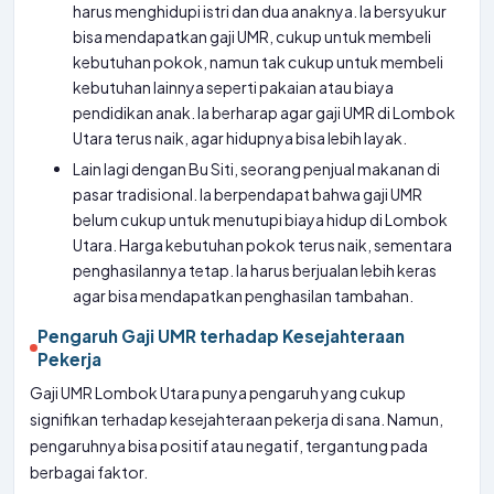
harus menghidupi istri dan dua anaknya. Ia bersyukur
bisa mendapatkan gaji UMR, cukup untuk membeli
kebutuhan pokok, namun tak cukup untuk membeli
kebutuhan lainnya seperti pakaian atau biaya
pendidikan anak. Ia berharap agar gaji UMR di Lombok
Utara terus naik, agar hidupnya bisa lebih layak.
Lain lagi dengan Bu Siti, seorang penjual makanan di
pasar tradisional. Ia berpendapat bahwa gaji UMR
belum cukup untuk menutupi biaya hidup di Lombok
Utara. Harga kebutuhan pokok terus naik, sementara
penghasilannya tetap. Ia harus berjualan lebih keras
agar bisa mendapatkan penghasilan tambahan.
Pengaruh Gaji UMR terhadap Kesejahteraan
Pekerja
Gaji UMR Lombok Utara punya pengaruh yang cukup
signifikan terhadap kesejahteraan pekerja di sana. Namun,
pengaruhnya bisa positif atau negatif, tergantung pada
berbagai faktor.