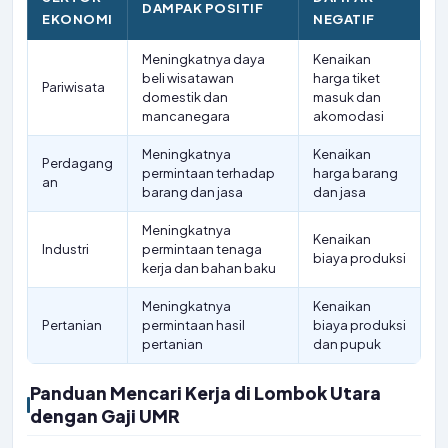
DAMPAK POSITIF
EKONOMI
NEGATIF
Meningkatnya daya
Kenaikan
beli wisatawan
harga tiket
Pariwisata
domestik dan
masuk dan
mancanegara
akomodasi
Meningkatnya
Kenaikan
Perdagang
permintaan terhadap
harga barang
an
barang dan jasa
dan jasa
Meningkatnya
Kenaikan
Industri
permintaan tenaga
biaya produksi
kerja dan bahan baku
Meningkatnya
Kenaikan
Pertanian
permintaan hasil
biaya produksi
pertanian
dan pupuk
Panduan Mencari Kerja di Lombok Utara
dengan Gaji UMR