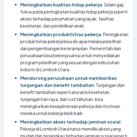
Meningkatkan kualitas hidup pekerja
: Selain gaji,
fokus pada peningkatan kualitas hidup pekerja seperti
akses terhadap perumahan yang layak, fasilitas
kesehatan, dan pendidikan anak.
Meningkatkan produktivitas pekerja
: Peningkatan
produktivitas pekerja bisa dicapai melalui pelatihan
dan pengembangan keterampilan. Pemerintah dan
perusahaan bisa bekerja sama untuk menyediakan
program pelatihan yang sesuai dengan kebutuhan
industri di Lombok Utara.
Mendorong perusahaan untuk memberikan
tunjangan dan benefit tambahan
: Tunjangan dan
benefit tambahan seperti asuransi kesehatan,
tunjangan hari raya, dan cuti tahunan, bisa
meningkatkan kesejahteraan pekerja dan motivasi
mereka untuk bekerja lebih baik.
Meningkatkan akses terhadap jaminan sosial
:
Pekerja di Lombok Utara harus memiliki akses yang
mudah dan terjangkau terhadap jaminan sosial seperti