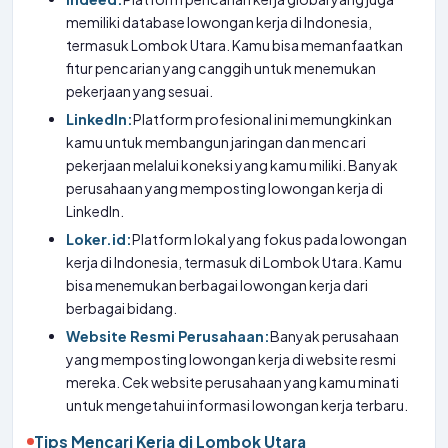
memiliki database lowongan kerja di Indonesia,
termasuk Lombok Utara. Kamu bisa memanfaatkan
fitur pencarian yang canggih untuk menemukan
pekerjaan yang sesuai.
LinkedIn:
Platform profesional ini memungkinkan
kamu untuk membangun jaringan dan mencari
pekerjaan melalui koneksi yang kamu miliki. Banyak
perusahaan yang memposting lowongan kerja di
LinkedIn.
Loker.id:
Platform lokal yang fokus pada lowongan
kerja di Indonesia, termasuk di Lombok Utara. Kamu
bisa menemukan berbagai lowongan kerja dari
berbagai bidang.
Website Resmi Perusahaan:
Banyak perusahaan
yang memposting lowongan kerja di website resmi
mereka. Cek website perusahaan yang kamu minati
untuk mengetahui informasi lowongan kerja terbaru.
Tips Mencari Kerja di Lombok Utara