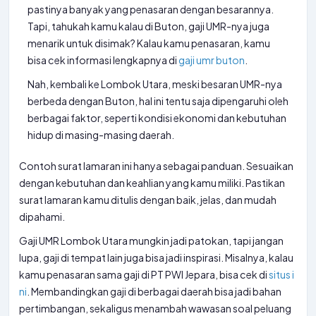
pastinya banyak yang penasaran dengan besarannya.
Tapi, tahukah kamu kalau di Buton, gaji UMR-nya juga
menarik untuk disimak? Kalau kamu penasaran, kamu
bisa cek informasi lengkapnya di
gaji umr buton
.
Nah, kembali ke Lombok Utara, meski besaran UMR-nya
berbeda dengan Buton, hal ini tentu saja dipengaruhi oleh
berbagai faktor, seperti kondisi ekonomi dan kebutuhan
hidup di masing-masing daerah.
Contoh surat lamaran ini hanya sebagai panduan. Sesuaikan
dengan kebutuhan dan keahlian yang kamu miliki. Pastikan
surat lamaran kamu ditulis dengan baik, jelas, dan mudah
dipahami.
Gaji UMR Lombok Utara mungkin jadi patokan, tapi jangan
lupa, gaji di tempat lain juga bisa jadi inspirasi. Misalnya, kalau
kamu penasaran sama gaji di PT PWI Jepara, bisa cek di
situs i
ni
. Membandingkan gaji di berbagai daerah bisa jadi bahan
pertimbangan, sekaligus menambah wawasan soal peluang