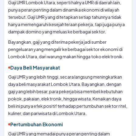
Gaji UMR Lombok Utara, seperti halnya UMR di daerah lain,
punya peran penting dalam dinamika ekonomi di wilayah
tersebut. Gaji UMR yang ditetapkan setiap tahunnya tidak
hanya memengaruhi kesejahteraan pekerja, tapi juga punya
dampak domino yang meluas ke berbagai sektor.
Bayangkan, gaji yang diterima pekerja jadi sumber
pengeluaran yang mengalir ke berbagai sektor ekonomi di
Lombok Utara, dari warung makan hingga toko elektronik.
Daya Beli Masyarakat
Gaji UMR yang lebih tinggi, secara langsung meningkatkan
daya beli masyarakat Lombok Utara. Bayangkan, dengan
gaji yang lebih besar, para pekerja bisa membeli kebutuhan
pokok, pakaian, elektronik, hingga wisata. Kenaikan daya
beli ini punya efek positif terhadap pertumbuhan sektor ritel,
kuliner, dan pariwisata di Lombok Utara.
Pertumbuhan Ekonomi
Gaji UMR yang memadai punya peran penting dalam