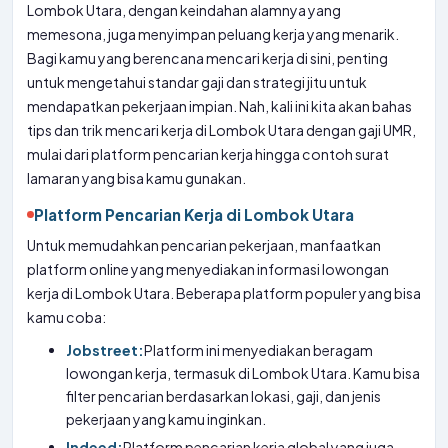
Lombok Utara, dengan keindahan alamnya yang
memesona, juga menyimpan peluang kerja yang menarik.
Bagi kamu yang berencana mencari kerja di sini, penting
untuk mengetahui standar gaji dan strategi jitu untuk
mendapatkan pekerjaan impian. Nah, kali ini kita akan bahas
tips dan trik mencari kerja di Lombok Utara dengan gaji UMR,
mulai dari platform pencarian kerja hingga contoh surat
lamaran yang bisa kamu gunakan.
Platform Pencarian Kerja di Lombok Utara
Untuk memudahkan pencarian pekerjaan, manfaatkan
platform online yang menyediakan informasi lowongan
kerja di Lombok Utara. Beberapa platform populer yang bisa
kamu coba:
Jobstreet:
Platform ini menyediakan beragam
lowongan kerja, termasuk di Lombok Utara. Kamu bisa
filter pencarian berdasarkan lokasi, gaji, dan jenis
pekerjaan yang kamu inginkan.
Indeed:
Platform pencarian kerja global yang juga