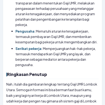
transparan dalam menentukan Gaji UMR, melakukan
pengawasan terhadap perusahaan yang melanggar
aturan ketenagakerjaan, dan menyediakan program
pelatihan dan pengembangan keterampilan bagi
pekerja.
Pengusaha
: Mematuhi aturan ketenagakerjaan,
termasuk pembayaran Gaji UMR, dan memberikan
kesempatan bagi pekerja untuk mengembangkan diri.
Serikat pekerja
: Memperjuangkan hak-hak pekerja,
termasuk mendapatkan Gaji UMR yang layak, dan
berperan sebagai mediator antara pekerja dan
pengusaha.
Ringkasan Penutup
Nah, itulah dia gambaran lengkap tentang Gaji UMR Lombok
Utara. Semoga informasi ini bisa bermanfaat buat kamu,
baik yang lagi nyari kerja di Lombok Utara, maupun yang
udah kerja dan pengen tau gimana sih sistem gaji di Lombok