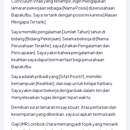
Curriculum Vitae yang terlampir, ingin mengajukan
lamaran pekerjaan sebagai [Nama Posisi] di perusahaan
Bapak/Ibu. Saya tertarik dengan posisi ini karena [Alasan
Mengapa Tertarik].
Saya memiliki pengalaman [Jumlah Tahun] tahun di
bidang [Bidang Pekerjaan]. Selama bekerja di [Nama
Perusahaan Terakhir], saya [Uraikan Pengalaman dan
Pencapaian]. Saya yakin bahwa pengalaman dan
keahlian saya dapat bermanfaat bagi perusahaan
Bapak/Ibu.
Saya adalah pribadi yang [Sifat Positif], memiliki
kemampuan [Keahlian], dan siap untuk belajar hal baru.
Saya yakin dapat bekerja dengan baik dalam tim dan
menyelesaikan tugas dengan tepat waktu.
Demikian surat lamaran ini saya buat. Atas perhatian dan
kesempatan yang diberikan, saya ucapkan terima kasih.
Gaji UMR Lombok Utara memang jadi topik yang menarik