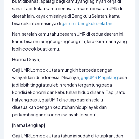
buat dibahas, apalagi bagi kamu yang lagi nyari kerja di
sana. Tapi, kalau kamu penasaran sama besaran UMR di
daerah lain, kayak misalnya di Bengkulu Selatan, kamu
bisa cek informasinya di
gaji umr bengkulu selatan
.
Nah, setelah kamu tahu besaran UMR di kedua daerah ini,
kamu bisa mulai ngitung-ngitung nih, kira-kira mana yang
lebih cocok buat kamu.
Hormat Saya,
Gaji UMR Lombok Utara mungkin berbeda dengan
wilayah lain di Indonesia. Misalnya,
gaji UMR Magelang
bisa
jadi lebih tinggi atau lebih rendah tergantung pada
kondisi ekonomi dan kebutuhan hidup di sana. Tapi, satu
hal yang pasti, gaji UMR di setiap daerah selalu
disesuaikan dengan kebutuhan hidup layak dan
perkembangan ekonomi wilayah tersebut.
[Nama Lengkap]
Gaji UMR Lombok Utara tahun ini sudah ditetapkan, dan