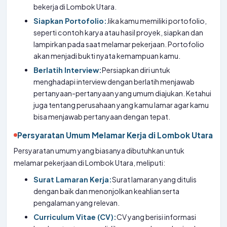
bekerja di Lombok Utara.
Siapkan Portofolio:
Jika kamu memiliki portofolio,
seperti contoh karya atau hasil proyek, siapkan dan
lampirkan pada saat melamar pekerjaan. Portofolio
akan menjadi bukti nyata kemampuan kamu.
Berlatih Interview:
Persiapkan diri untuk
menghadapi interview dengan berlatih menjawab
pertanyaan-pertanyaan yang umum diajukan. Ketahui
juga tentang perusahaan yang kamu lamar agar kamu
bisa menjawab pertanyaan dengan tepat.
Persyaratan Umum Melamar Kerja di Lombok Utara
Persyaratan umum yang biasanya dibutuhkan untuk
melamar pekerjaan di Lombok Utara, meliputi:
Surat Lamaran Kerja:
Surat lamaran yang ditulis
dengan baik dan menonjolkan keahlian serta
pengalaman yang relevan.
Curriculum Vitae (CV):
CV yang berisi informasi