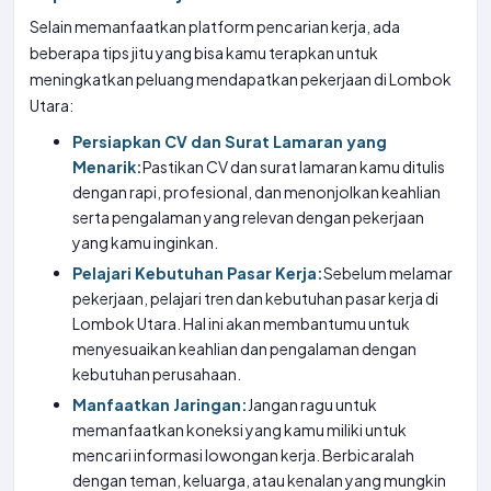
Selain memanfaatkan platform pencarian kerja, ada
beberapa tips jitu yang bisa kamu terapkan untuk
meningkatkan peluang mendapatkan pekerjaan di Lombok
Utara:
Persiapkan CV dan Surat Lamaran yang
Menarik:
Pastikan CV dan surat lamaran kamu ditulis
dengan rapi, profesional, dan menonjolkan keahlian
serta pengalaman yang relevan dengan pekerjaan
yang kamu inginkan.
Pelajari Kebutuhan Pasar Kerja:
Sebelum melamar
pekerjaan, pelajari tren dan kebutuhan pasar kerja di
Lombok Utara. Hal ini akan membantumu untuk
menyesuaikan keahlian dan pengalaman dengan
kebutuhan perusahaan.
Manfaatkan Jaringan:
Jangan ragu untuk
memanfaatkan koneksi yang kamu miliki untuk
mencari informasi lowongan kerja. Berbicaralah
dengan teman, keluarga, atau kenalan yang mungkin