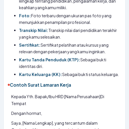
lengkap tentang pendidikan, pengalaman kerja, dan
keahlian yang kamu miliki.
Foto:
Foto terbaru dengan ukuran pas foto yang
menunjukkan penampilan profesional.
Transkip Nilai:
Transkip nilai dari pendidikan terakhir
yang kamu selesaikan.
Sertifikat:
Sertifikat pelatihan atau kursus yang
relevan dengan pekerjaan yang kamu inginkan.
Kartu Tanda Penduduk (KTP):
Sebagai bukti
identitas diri.
Kartu Keluarga (KK):
Sebagai bukti status keluarga.
Contoh Surat Lamaran Kerja
Kepada Yth. Bapak/Ibu HRD [Nama Perusahaan]Di
Tempat
Dengan hormat,
Saya, [Nama Lengkap], yang tercantum dalam