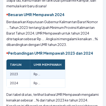
Siapa tau, kamu malah tertarik buat pindah ke Kampar, dan
memulai karir baru di sana!
Besaran UMR Mempawah 2024
Berdasarkan Keputusan Gubernur Kalimantan Barat Nomor
… Tahun 2023 tentang Upah Minimum Provinsi Kalimantan
Barat Tahun 2024, UMR Mempawah untuk tahun 2024
ditetapkan sebesar Rp … . Angka ini mengalami kenaikan …%
dibandingkan dengan UMR tahun 2023.
Perbandingan UMR Mempawah 2023 dan 2024
TAHUN
UMR MEMPAWAH
2023
Rp …
2024
Rp …
Dari tabel di atas, terlihat bahwa UMR Mempawah mengalami
kenaikan sebesar …% dari tahun 2023 ke tahun 2024.
Kenaikan ini diharapkan dapat meningkatkan kesejahteraan