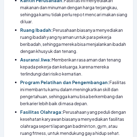
Kantin Perusahaan:
Fasilitas ini menyediakan
makanan dan minuman dengan harga terjangkau,
sehingga kamu tidak perlu repot mencari makan siang
di luar.
Ruang Ibadah:
Perusahaan biasanya menyediakan
ruang ibadah yang nyaman untuk para pekerja
beribadah, sehingga mereka bisa menjalankan ibadah
dengan khusyuk dan tenang.
Asuransi Jiwa:
Memberikan rasa aman dan tenang
kepada pekerja dan keluarga, karena mereka
terlindungi dari risiko kematian.
Program Pelatihan dan Pengembangan:
Fasilitas
ini membantu kamu dalam meningkatkan skill dan
pengetahuan, sehingga kamu bisa berkembang dan
berkarier lebih baik di masa depan.
Fasilitas Olahraga:
Perusahaan yang peduli dengan
kesehatan karyawan biasanya menyediakan fasilitas
olahraga seperti lapangan badminton, gym, atau
ruang fitness, untuk mendukung gaya hidup sehat.