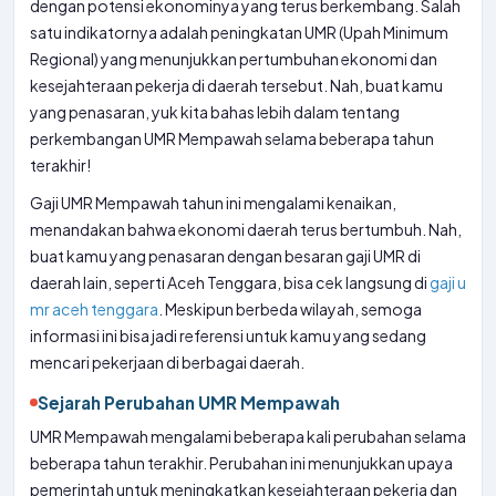
dengan potensi ekonominya yang terus berkembang. Salah
satu indikatornya adalah peningkatan UMR (Upah Minimum
Regional) yang menunjukkan pertumbuhan ekonomi dan
kesejahteraan pekerja di daerah tersebut. Nah, buat kamu
yang penasaran, yuk kita bahas lebih dalam tentang
perkembangan UMR Mempawah selama beberapa tahun
terakhir!
Gaji UMR Mempawah tahun ini mengalami kenaikan,
menandakan bahwa ekonomi daerah terus bertumbuh. Nah,
buat kamu yang penasaran dengan besaran gaji UMR di
daerah lain, seperti Aceh Tenggara, bisa cek langsung di
gaji u
mr aceh tenggara
. Meskipun berbeda wilayah, semoga
informasi ini bisa jadi referensi untuk kamu yang sedang
mencari pekerjaan di berbagai daerah.
Sejarah Perubahan UMR Mempawah
UMR Mempawah mengalami beberapa kali perubahan selama
beberapa tahun terakhir. Perubahan ini menunjukkan upaya
pemerintah untuk meningkatkan kesejahteraan pekerja dan