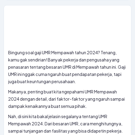
Bingung soal gaji UMR Mempawah tahun 2024? Tenang,
kamu gak sendirian! Banyak pekerja dan pengusaha yang
penasaran tentang besaran UMR di Mempawah tahun ini. Gaji
UMR ini nggak cuma ngaruh buat pendapatan pekerja, tapi
juga buat keuntungan perusahaan.
Makanya, penting buat kita ngepahami UMR Mempawah
2024 dengan detail, dari faktor-faktor yang ngaruh sampai
dampak kenaikannya buat semua pihak.
Nah, di sini kita bakal jelasin segalanya tentang UMR
Mempawah 2024. Dari besaran UMR, cara menghitungnya,
sampai tunjangan dan fasilitas yang bisa didapetin pekerja.