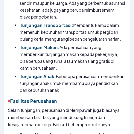
sendiri maupun keluarga. Ada yang berbentuk asuransi
kesehatan, ada juga yang berupa reimbursement
biaya pengobatan.
Tunjangan Transportasi:
Membantu kamu dalam
memenuhi kebutuhan transportasi untuk pergi dan
pulang kerja, mengurangi beban pengeluaran harian.
Tunjangan Makan:
Ada perusahaan yang
memberikan tunjangan makan kepada pekerjanya,
bisa berupa uang tunai atau makan siang gratis di
kantin perusahaan.
Tunjangan Anak:
Beberapa perusahaan memberikan
tunjangan anak untuk membantu biaya pendidikan
dan kebutuhan anak.
Fasilitas Perusahaan
Selain tunjangan, perusahaan di Mempawah juga biasanya
memberikan fasilitas yang mendukung kinerja dan
kesejahteraan pekerja. Berikut beberapa contohnya: