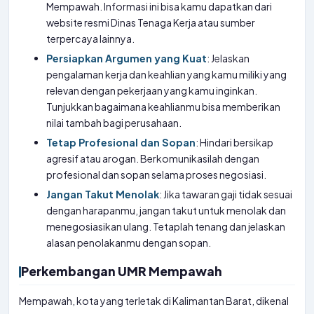
Mempawah. Informasi ini bisa kamu dapatkan dari
website resmi Dinas Tenaga Kerja atau sumber
terpercaya lainnya.
Persiapkan Argumen yang Kuat
: Jelaskan
pengalaman kerja dan keahlian yang kamu miliki yang
relevan dengan pekerjaan yang kamu inginkan.
Tunjukkan bagaimana keahlianmu bisa memberikan
nilai tambah bagi perusahaan.
Tetap Profesional dan Sopan
: Hindari bersikap
agresif atau arogan. Berkomunikasilah dengan
profesional dan sopan selama proses negosiasi.
Jangan Takut Menolak
: Jika tawaran gaji tidak sesuai
dengan harapanmu, jangan takut untuk menolak dan
menegosiasikan ulang. Tetaplah tenang dan jelaskan
alasan penolakanmu dengan sopan.
Perkembangan UMR Mempawah
Mempawah, kota yang terletak di Kalimantan Barat, dikenal