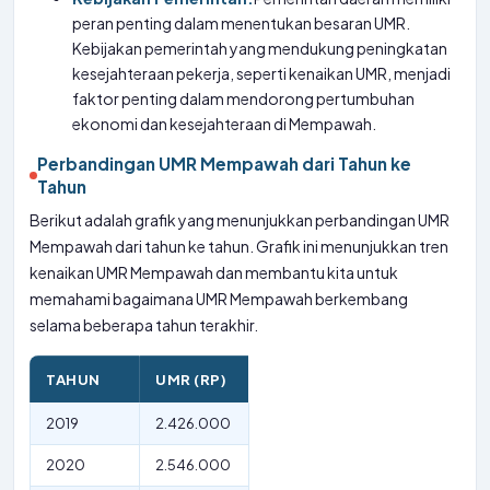
peran penting dalam menentukan besaran UMR.
Kebijakan pemerintah yang mendukung peningkatan
kesejahteraan pekerja, seperti kenaikan UMR, menjadi
faktor penting dalam mendorong pertumbuhan
ekonomi dan kesejahteraan di Mempawah.
Perbandingan UMR Mempawah dari Tahun ke
Tahun
Berikut adalah grafik yang menunjukkan perbandingan UMR
Mempawah dari tahun ke tahun. Grafik ini menunjukkan tren
kenaikan UMR Mempawah dan membantu kita untuk
memahami bagaimana UMR Mempawah berkembang
selama beberapa tahun terakhir.
TAHUN
UMR (RP)
2019
2.426.000
2020
2.546.000