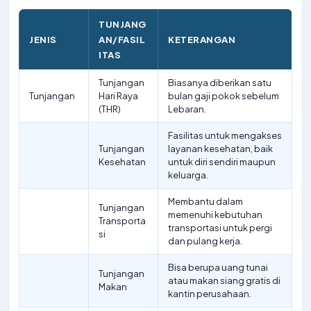
TUNJANG
JENIS
AN/FASIL
KETERANGAN
ITAS
Tunjangan
Biasanya diberikan satu
Tunjangan
Hari Raya
bulan gaji pokok sebelum
(THR)
Lebaran.
Fasilitas untuk mengakses
Tunjangan
layanan kesehatan, baik
Kesehatan
untuk diri sendiri maupun
keluarga.
Membantu dalam
Tunjangan
memenuhi kebutuhan
Transporta
transportasi untuk pergi
si
dan pulang kerja.
Bisa berupa uang tunai
Tunjangan
atau makan siang gratis di
Makan
kantin perusahaan.