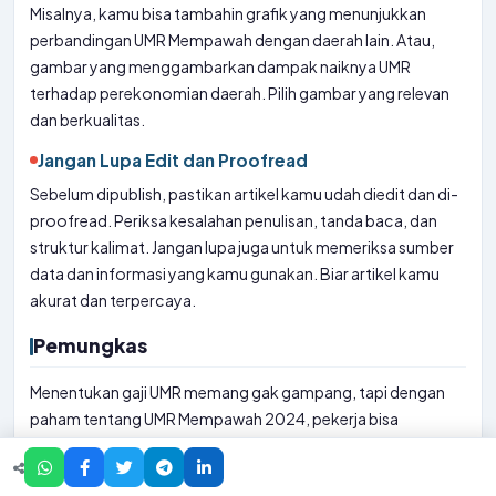
terhadap perekonomian daerah. Pilih gambar yang relevan
dan berkualitas.
Jangan Lupa Edit dan Proofread
Sebelum dipublish, pastikan artikel kamu udah diedit dan di-
proofread. Periksa kesalahan penulisan, tanda baca, dan
struktur kalimat. Jangan lupa juga untuk memeriksa sumber
data dan informasi yang kamu gunakan. Biar artikel kamu
akurat dan terpercaya.
Pemungkas
Menentukan gaji UMR memang gak gampang, tapi dengan
paham tentang UMR Mempawah 2024, pekerja bisa
ngeperjuangkan hak mereka dan perusahaan bisa
menentukan strategi bisnis yang tepat.
Semoga informasi ini ngebantu kamu dalam mencari kerja
atau mengelola bisnis di Mempawah. Ingat, kerja keras dan
keahlian tetap jadi kunci sukses dalam mencari gaji yang