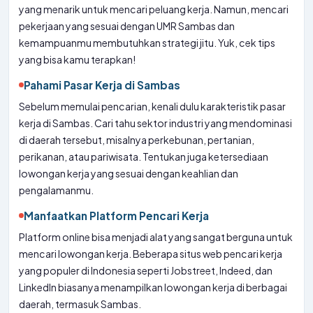
yang menarik untuk mencari peluang kerja. Namun, mencari
pekerjaan yang sesuai dengan UMR Sambas dan
kemampuanmu membutuhkan strategi jitu. Yuk, cek tips
yang bisa kamu terapkan!
Pahami Pasar Kerja di Sambas
Sebelum memulai pencarian, kenali dulu karakteristik pasar
kerja di Sambas. Cari tahu sektor industri yang mendominasi
di daerah tersebut, misalnya perkebunan, pertanian,
perikanan, atau pariwisata. Tentukan juga ketersediaan
lowongan kerja yang sesuai dengan keahlian dan
pengalamanmu.
Manfaatkan Platform Pencari Kerja
Platform online bisa menjadi alat yang sangat berguna untuk
mencari lowongan kerja. Beberapa situs web pencari kerja
yang populer di Indonesia seperti Jobstreet, Indeed, dan
LinkedIn biasanya menampilkan lowongan kerja di berbagai
daerah, termasuk Sambas.