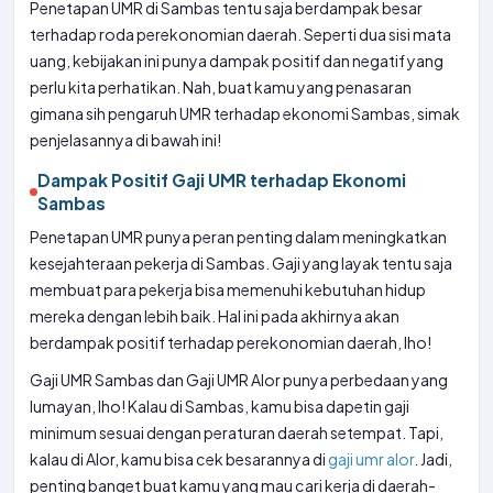
Penetapan UMR di Sambas tentu saja berdampak besar
terhadap roda perekonomian daerah. Seperti dua sisi mata
uang, kebijakan ini punya dampak positif dan negatif yang
perlu kita perhatikan. Nah, buat kamu yang penasaran
gimana sih pengaruh UMR terhadap ekonomi Sambas, simak
penjelasannya di bawah ini!
Dampak Positif Gaji UMR terhadap Ekonomi
Sambas
Penetapan UMR punya peran penting dalam meningkatkan
kesejahteraan pekerja di Sambas. Gaji yang layak tentu saja
membuat para pekerja bisa memenuhi kebutuhan hidup
mereka dengan lebih baik. Hal ini pada akhirnya akan
berdampak positif terhadap perekonomian daerah, lho!
Gaji UMR Sambas dan Gaji UMR Alor punya perbedaan yang
lumayan, lho! Kalau di Sambas, kamu bisa dapetin gaji
minimum sesuai dengan peraturan daerah setempat. Tapi,
kalau di Alor, kamu bisa cek besarannya di
gaji umr alor
. Jadi,
penting banget buat kamu yang mau cari kerja di daerah-