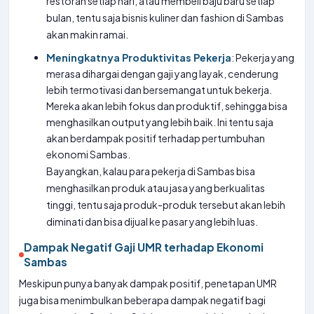
restoran setiap hari, atau membeli baju baru setiap
bulan, tentu saja bisnis kuliner dan fashion di Sambas
akan makin ramai.
Meningkatnya Produktivitas Pekerja
: Pekerja yang
merasa dihargai dengan gaji yang layak, cenderung
lebih termotivasi dan bersemangat untuk bekerja.
Mereka akan lebih fokus dan produktif, sehingga bisa
menghasilkan output yang lebih baik. Ini tentu saja
akan berdampak positif terhadap pertumbuhan
ekonomi Sambas.
Bayangkan, kalau para pekerja di Sambas bisa
menghasilkan produk atau jasa yang berkualitas
tinggi, tentu saja produk-produk tersebut akan lebih
diminati dan bisa dijual ke pasar yang lebih luas.
Dampak Negatif Gaji UMR terhadap Ekonomi
Sambas
Meskipun punya banyak dampak positif, penetapan UMR
juga bisa menimbulkan beberapa dampak negatif bagi