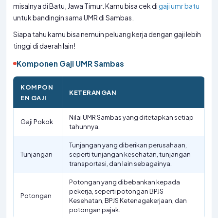
misalnya di Batu, Jawa Timur. Kamu bisa cek di
gaji umr batu
untuk bandingin sama UMR di Sambas.
Siapa tahu kamu bisa nemuin peluang kerja dengan gaji lebih
tinggi di daerah lain!
Komponen Gaji UMR Sambas
KOMPON
KETERANGAN
EN GAJI
Nilai UMR Sambas yang ditetapkan setiap
Gaji Pokok
tahunnya.
Tunjangan yang diberikan perusahaan,
Tunjangan
seperti tunjangan kesehatan, tunjangan
transportasi, dan lain sebagainya.
Potongan yang dibebankan kepada
pekerja, seperti potongan BPJS
Potongan
Kesehatan, BPJS Ketenagakerjaan, dan
potongan pajak.