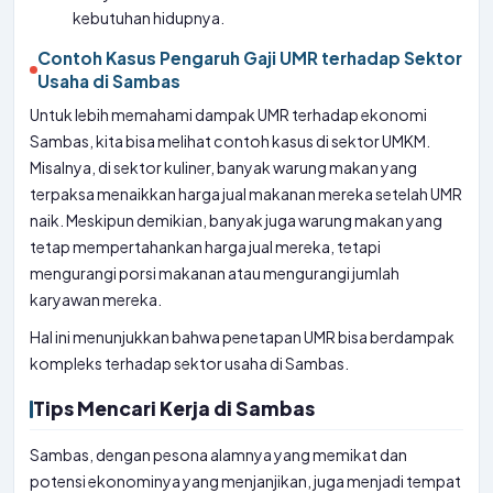
kebutuhan hidupnya.
Contoh Kasus Pengaruh Gaji UMR terhadap Sektor
Usaha di Sambas
Untuk lebih memahami dampak UMR terhadap ekonomi
Sambas, kita bisa melihat contoh kasus di sektor UMKM.
Misalnya, di sektor kuliner, banyak warung makan yang
terpaksa menaikkan harga jual makanan mereka setelah UMR
naik. Meskipun demikian, banyak juga warung makan yang
tetap mempertahankan harga jual mereka, tetapi
mengurangi porsi makanan atau mengurangi jumlah
karyawan mereka.
Hal ini menunjukkan bahwa penetapan UMR bisa berdampak
kompleks terhadap sektor usaha di Sambas.
Tips Mencari Kerja di Sambas
Sambas, dengan pesona alamnya yang memikat dan
potensi ekonominya yang menjanjikan, juga menjadi tempat