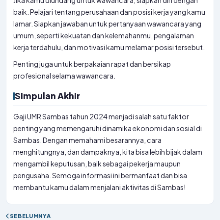
Jika kamu diundang untuk wawancara, siapkan diri dengan
baik. Pelajari tentang perusahaan dan posisi kerja yang kamu
lamar. Siapkan jawaban untuk pertanyaan wawancara yang
umum, seperti kekuatan dan kelemahanmu, pengalaman
kerja terdahulu, dan motivasi kamu melamar posisi tersebut.
Penting juga untuk berpakaian rapat dan bersikap
profesional selama wawancara.
Simpulan Akhir
Gaji UMR Sambas tahun 2024 menjadi salah satu faktor
penting yang memengaruhi dinamika ekonomi dan sosial di
Sambas. Dengan memahami besarannya, cara
menghitungnya, dan dampaknya, kita bisa lebih bijak dalam
mengambil keputusan, baik sebagai pekerja maupun
pengusaha. Semoga informasi ini bermanfaat dan bisa
membantu kamu dalam menjalani aktivitas di Sambas!
SEBELUMNYA