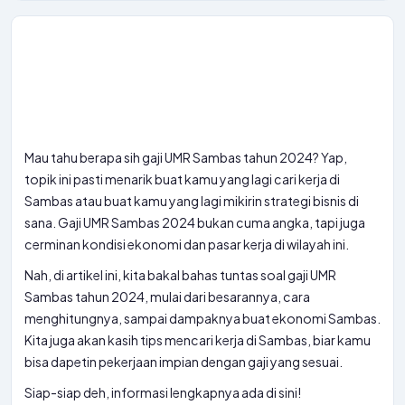
Mau tahu berapa sih gaji UMR Sambas tahun 2024? Yap,
topik ini pasti menarik buat kamu yang lagi cari kerja di
Sambas atau buat kamu yang lagi mikirin strategi bisnis di
sana. Gaji UMR Sambas 2024 bukan cuma angka, tapi juga
cerminan kondisi ekonomi dan pasar kerja di wilayah ini.
Nah, di artikel ini, kita bakal bahas tuntas soal gaji UMR
Sambas tahun 2024, mulai dari besarannya, cara
menghitungnya, sampai dampaknya buat ekonomi Sambas.
Kita juga akan kasih tips mencari kerja di Sambas, biar kamu
bisa dapetin pekerjaan impian dengan gaji yang sesuai.
Siap-siap deh, informasi lengkapnya ada di sini!