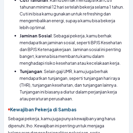
Cuti Tahunan
: Kamu berhak mendapatkan cuti
tahunan minimal 12 hari setelah bekerja selama 1 tahun.
Cuti ini bisa kamu gunakan untuk refreshing dan
mengembalikan energi, supaya kamu bisa bekerja
lebih optimal.
Jaminan Sosial
: Sebagai pekerja, kamu berhak
mendapatkan jaminan sosial, seperti BPJS Kesehatan
dan BPJS Ketenagakerjaan. Jaminan sosial ini penting
banget, karena bisa membantu kamu dalam
menghadapi risiko kesehatan atau kecelakaan kerja.
Tunjangan
: Selain gaji UMR, kamu juga berhak
mendapatkan tunjangan, seperti tunjangan hari raya
(THR), tunjangan kesehatan, dan tunjangan lainnya.
Tunjangan ini biasanya diatur dalam perjanjian kerja
atau peraturan perusahaan.
Kewajiban Pekerja di Sambas
Sebagai pekerja, kamu juga punya kewajiban yang harus
dipenuhi, lho. Kewajiban ini penting untuk menjaga
kelancaran dan profesionalitas pekerjaan, serta