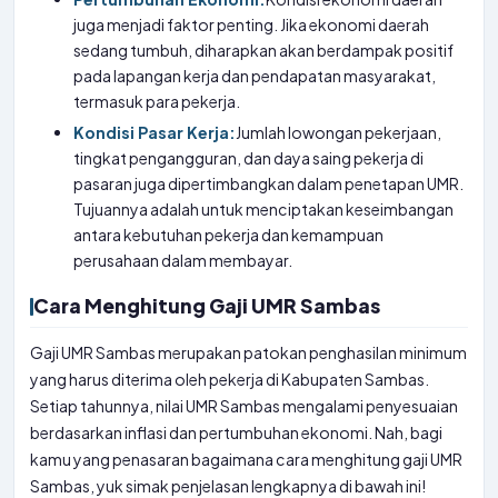
juga menjadi faktor penting. Jika ekonomi daerah
sedang tumbuh, diharapkan akan berdampak positif
pada lapangan kerja dan pendapatan masyarakat,
termasuk para pekerja.
Kondisi Pasar Kerja:
Jumlah lowongan pekerjaan,
tingkat pengangguran, dan daya saing pekerja di
pasaran juga dipertimbangkan dalam penetapan UMR.
Tujuannya adalah untuk menciptakan keseimbangan
antara kebutuhan pekerja dan kemampuan
perusahaan dalam membayar.
Cara Menghitung Gaji UMR Sambas
Gaji UMR Sambas merupakan patokan penghasilan minimum
yang harus diterima oleh pekerja di Kabupaten Sambas.
Setiap tahunnya, nilai UMR Sambas mengalami penyesuaian
berdasarkan inflasi dan pertumbuhan ekonomi. Nah, bagi
kamu yang penasaran bagaimana cara menghitung gaji UMR
Sambas, yuk simak penjelasan lengkapnya di bawah ini!