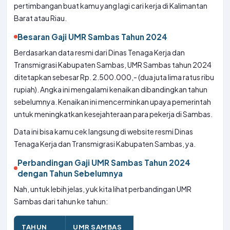
pertimbangan buat kamu yang lagi cari kerja di Kalimantan
Barat atau Riau.
Besaran Gaji UMR Sambas Tahun 2024
Berdasarkan data resmi dari Dinas Tenaga Kerja dan
Transmigrasi Kabupaten Sambas, UMR Sambas tahun 2024
ditetapkan sebesar Rp. 2.500.000,- (dua juta lima ratus ribu
rupiah). Angka ini mengalami kenaikan dibandingkan tahun
sebelumnya. Kenaikan ini mencerminkan upaya pemerintah
untuk meningkatkan kesejahteraan para pekerja di Sambas.
Data ini bisa kamu cek langsung di website resmi Dinas
Tenaga Kerja dan Transmigrasi Kabupaten Sambas, ya.
Perbandingan Gaji UMR Sambas Tahun 2024
dengan Tahun Sebelumnya
Nah, untuk lebih jelas, yuk kita lihat perbandingan UMR
Sambas dari tahun ke tahun:
TAHUN
UMR SAMBAS