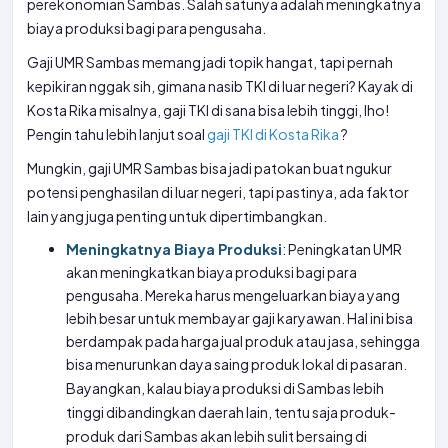
perekonomian Sambas. Salah satunya adalah meningkatnya
biaya produksi bagi para pengusaha.
Gaji UMR Sambas memang jadi topik hangat, tapi pernah
kepikiran nggak sih, gimana nasib TKI di luar negeri? Kayak di
Kosta Rika misalnya, gaji TKI di sana bisa lebih tinggi, lho!
Pengin tahu lebih lanjut soal
gaji TKI di Kosta Rika
?
Mungkin, gaji UMR Sambas bisa jadi patokan buat ngukur
potensi penghasilan di luar negeri, tapi pastinya, ada faktor
lain yang juga penting untuk dipertimbangkan.
Meningkatnya Biaya Produksi
: Peningkatan UMR
akan meningkatkan biaya produksi bagi para
pengusaha. Mereka harus mengeluarkan biaya yang
lebih besar untuk membayar gaji karyawan. Hal ini bisa
berdampak pada harga jual produk atau jasa, sehingga
bisa menurunkan daya saing produk lokal di pasaran.
Bayangkan, kalau biaya produksi di Sambas lebih
tinggi dibandingkan daerah lain, tentu saja produk-
produk dari Sambas akan lebih sulit bersaing di