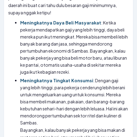
daerah ini buat cari tahu dulu besaran gaji minimumnya,
supaya nggak ketipu!
Meningkatnya Daya Beli Masyarakat
: Ketika
pekerja mendapatkan gaji yang lebih tinggi, daya beli
mereka pun ikut meningkat. Mereka bisa membeli lebih
banyak barang dan jasa, sehingga mendorong
pertumbuhan ekonomi di Sambas. Bayangkan, kalau
banyak pekerja yang bisa beli motor baru, atau liburan
ke pantai, otomatis usaha-usaha di sekitar mereka
juga ikut kebagian rezeki.
Meningkatnya Tingkat Konsumsi
: Dengan gaji
yang lebih tinggi, para pekerja cenderung lebih berani
untuk mengeluarkan uang untuk konsumsi. Mereka
bisa membeli makanan, pakaian, dan barang-barang
kebutuhan sehari-hari dengan lebih leluasa. Hal ini akan
mendorong pertumbuhan sektor ritel dan kuliner di
Sambas.
Bayangkan, kalau banyak pekerja yang bisa makan di