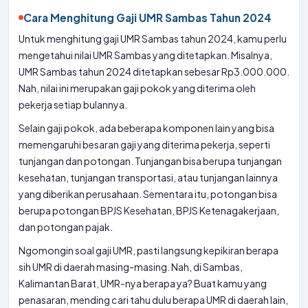
Cara Menghitung Gaji UMR Sambas Tahun 2024
Untuk menghitung gaji UMR Sambas tahun 2024, kamu perlu
mengetahui nilai UMR Sambas yang ditetapkan. Misalnya,
UMR Sambas tahun 2024 ditetapkan sebesar Rp3.000.000.
Nah, nilai ini merupakan gaji pokok yang diterima oleh
pekerja setiap bulannya.
Selain gaji pokok, ada beberapa komponen lain yang bisa
memengaruhi besaran gaji yang diterima pekerja, seperti
tunjangan dan potongan. Tunjangan bisa berupa tunjangan
kesehatan, tunjangan transportasi, atau tunjangan lainnya
yang diberikan perusahaan. Sementara itu, potongan bisa
berupa potongan BPJS Kesehatan, BPJS Ketenagakerjaan,
dan potongan pajak.
Ngomongin soal gaji UMR, pasti langsung kepikiran berapa
sih UMR di daerah masing-masing. Nah, di Sambas,
Kalimantan Barat, UMR-nya berapa ya? Buat kamu yang
penasaran, mending cari tahu dulu berapa UMR di daerah lain,