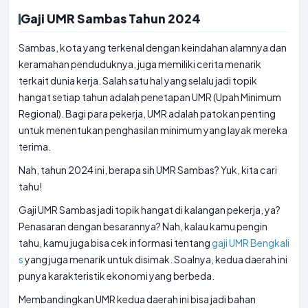
Gaji UMR Sambas Tahun 2024
Sambas, kota yang terkenal dengan keindahan alamnya dan
keramahan penduduknya, juga memiliki cerita menarik
terkait dunia kerja. Salah satu hal yang selalu jadi topik
hangat setiap tahun adalah penetapan UMR (Upah Minimum
Regional). Bagi para pekerja, UMR adalah patokan penting
untuk menentukan penghasilan minimum yang layak mereka
terima.
Nah, tahun 2024 ini, berapa sih UMR Sambas? Yuk, kita cari
tahu!
Gaji UMR Sambas jadi topik hangat di kalangan pekerja, ya?
Penasaran dengan besarannya? Nah, kalau kamu pengin
tahu, kamu juga bisa cek informasi tentang
gaji UMR Bengkali
s
yang juga menarik untuk disimak. Soalnya, kedua daerah ini
punya karakteristik ekonomi yang berbeda.
Membandingkan UMR kedua daerah ini bisa jadi bahan