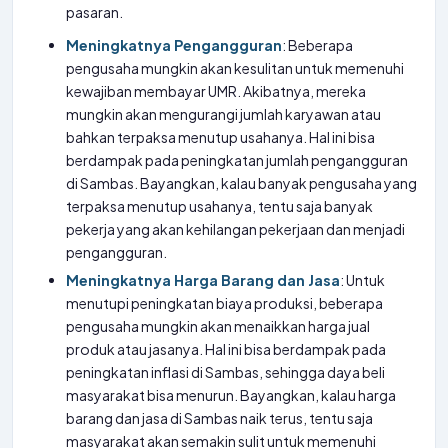
pasaran.
Meningkatnya Pengangguran
: Beberapa
pengusaha mungkin akan kesulitan untuk memenuhi
kewajiban membayar UMR. Akibatnya, mereka
mungkin akan mengurangi jumlah karyawan atau
bahkan terpaksa menutup usahanya. Hal ini bisa
berdampak pada peningkatan jumlah pengangguran
di Sambas. Bayangkan, kalau banyak pengusaha yang
terpaksa menutup usahanya, tentu saja banyak
pekerja yang akan kehilangan pekerjaan dan menjadi
pengangguran.
Meningkatnya Harga Barang dan Jasa
: Untuk
menutupi peningkatan biaya produksi, beberapa
pengusaha mungkin akan menaikkan harga jual
produk atau jasanya. Hal ini bisa berdampak pada
peningkatan inflasi di Sambas, sehingga daya beli
masyarakat bisa menurun. Bayangkan, kalau harga
barang dan jasa di Sambas naik terus, tentu saja
masyarakat akan semakin sulit untuk memenuhi