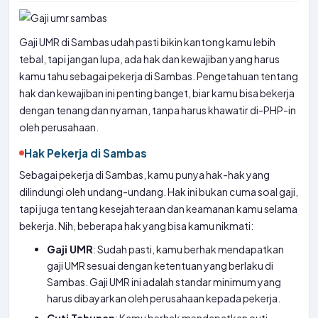
Gaji UMR di Sambas udah pasti bikin kantong kamu lebih
tebal, tapi jangan lupa, ada hak dan kewajiban yang harus
kamu tahu sebagai pekerja di Sambas. Pengetahuan tentang
hak dan kewajiban ini penting banget, biar kamu bisa bekerja
dengan tenang dan nyaman, tanpa harus khawatir di-PHP-in
oleh perusahaan.
Hak Pekerja di Sambas
Sebagai pekerja di Sambas, kamu punya hak-hak yang
dilindungi oleh undang-undang. Hak ini bukan cuma soal gaji,
tapi juga tentang kesejahteraan dan keamanan kamu selama
bekerja. Nih, beberapa hak yang bisa kamu nikmati:
Gaji UMR
: Sudah pasti, kamu berhak mendapatkan
gaji UMR sesuai dengan ketentuan yang berlaku di
Sambas. Gaji UMR ini adalah standar minimum yang
harus dibayarkan oleh perusahaan kepada pekerja.