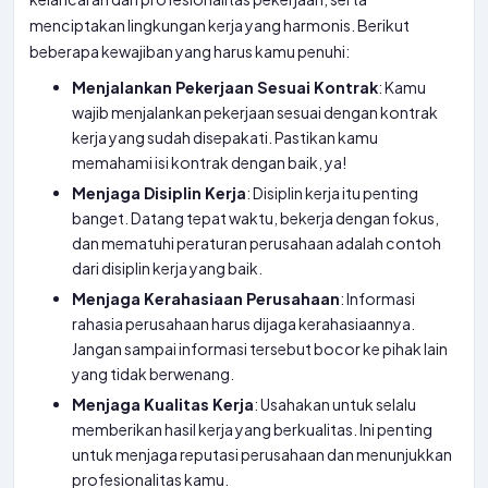
menciptakan lingkungan kerja yang harmonis. Berikut
beberapa kewajiban yang harus kamu penuhi:
Menjalankan Pekerjaan Sesuai Kontrak
: Kamu
wajib menjalankan pekerjaan sesuai dengan kontrak
kerja yang sudah disepakati. Pastikan kamu
memahami isi kontrak dengan baik, ya!
Menjaga Disiplin Kerja
: Disiplin kerja itu penting
banget. Datang tepat waktu, bekerja dengan fokus,
dan mematuhi peraturan perusahaan adalah contoh
dari disiplin kerja yang baik.
Menjaga Kerahasiaan Perusahaan
: Informasi
rahasia perusahaan harus dijaga kerahasiaannya.
Jangan sampai informasi tersebut bocor ke pihak lain
yang tidak berwenang.
Menjaga Kualitas Kerja
: Usahakan untuk selalu
memberikan hasil kerja yang berkualitas. Ini penting
untuk menjaga reputasi perusahaan dan menunjukkan
profesionalitas kamu.