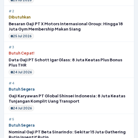
#2
Dibutuhkan
Besaran Gaji PT X Motors Internasional Group: Hingga 18
Juta Gym Membership Makan Siang
25 Jul 2026
#3
Butuh Cepat!
Data Gaji PT Schott Igar Glass: 8 Juta Keatas Plus Bonus
Plus THR
24 Jul 2026
#4
Butuh Segera
Gaji Karyawan PT Global Shinsei Indonesia: 8 Juta Keatas
Tunjangan Komplit Uang Transport
24 Jul 2026
#5
Butuh Segera
Nominal Gaji PT Beta Sinarindo: Sekitar 15 Juta Gathering
Rutin Insentif Rutin