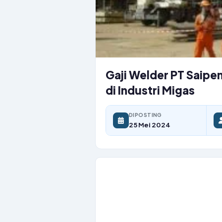
Gaji Welder PT Saipe
di Industri Migas
DIPOSTING
25 Mei 2024