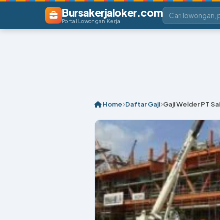
Bursakerjaloker.com
Portal Lowongan Kerja
Home
Daftar Gaji
Gaji Welder PT Sa