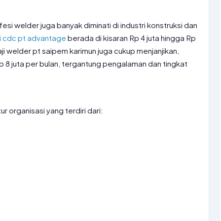
esi welder juga banyak diminati di industri konstruksi dan
i cdc pt advantage
berada di kisaran Rp 4 juta hingga Rp
gaji welder pt saipem karimun juga cukup menjanjikan,
Rp 8 juta per bulan, tergantung pengalaman dan tingkat
r organisasi yang terdiri dari: