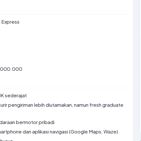
X Express
5.000.000
K sederajat
urir pengiriman lebih diutamakan, namun fresh graduate
ndaraan bermotor pribadi
tphone dan aplikasi navigasi (Google Maps, Waze)
 khusus