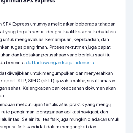
ngiriman SPX Express
man SPX Express umumnya melibatkan beberapa tahapan
t yang terpilih sesuai dengan kualifikasi dan kebutuhan
ng untuk mengevaluasi kemampuan, kepribadian, dan
nkan tugas pengiriman. Proses rekrutmen juga dapat
uhan dan kebijakan perusahaan yang berlaku saat itu.
Anda berminat
daftar lowongan kerja Indonesia
.
dat diwajibkan untuk mengumpulkan dan menyerahkan
erti KTP, SIM C (aktif), ijazah terakhir, surat lamaran
rangan sehat. Kelengkapan dan keabsahan dokumen akan
en.
puan meliputi ujian tertulis atau praktik yang menguji
rute pengiriman, penggunaan aplikasi navigasi, dan
u lintas. Selain itu, tes fisik juga mungkin diadakan untuk
ampuan fisik kandidat dalam mengangkat dan