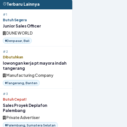
Terbaru Lainnya
#1
Butuh Segera
Junior Sales Officer
DUNE WORLD
Denpasar, Bali
#2
Dibutuhkan
lowongan kerja pt mayora indah
tangerang
Manufacturing Company
Tangerang, Banten
#3
Butuh Cepat!
Sales Proyek Deplafon
Palembang
Private Advertiser
Palembang, Sumatera Selatan