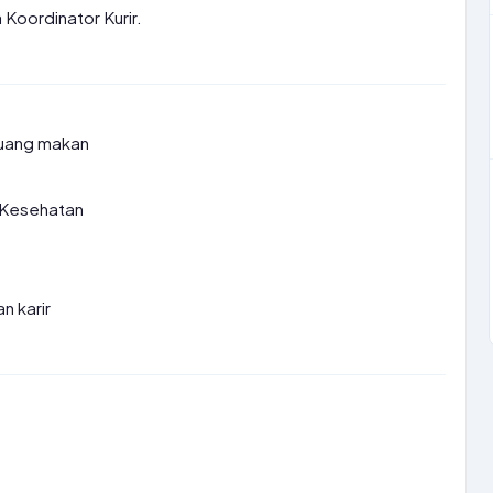
oordinator Kurir.
 uang makan
 Kesehatan
 karir