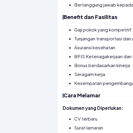
Bertanggung jawab kepada K
Benefit dan Fasilitas
Gaji pokok yang kompetitif
Tunjangan transportasi dan
Asuransi kesehatan
BPJS Ketenagakerjaan dan
Bonus berdasarkan kinerja
Seragam kerja
Kesempatan pengembangan
Cara Melamar
Dokumen yang Diperlukan:
CV terbaru
Surat lamaran