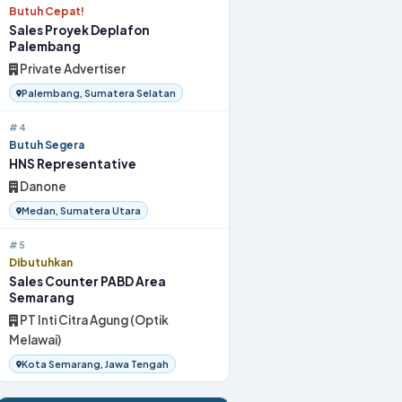
Butuh Cepat!
Sales Proyek Deplafon
Palembang
Private Advertiser
Palembang, Sumatera Selatan
#4
Butuh Segera
HNS Representative
Danone
Medan, Sumatera Utara
#5
Dibutuhkan
Sales Counter PABD Area
Semarang
PT Inti Citra Agung (Optik
Melawai)
Kota Semarang, Jawa Tengah