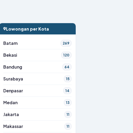
Lowongan per Kota
Batam
269
Bekasi
120
Bandung
64
Surabaya
15
Denpasar
14
Medan
13
Jakarta
11
Makassar
11