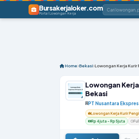
Bursakerjaloker.com
Portal Lowongan Kerja
Home
Bekasi
Lowongan Kerja Kurir 
Lowongan Kerja 
Bekasi
PT Nusantara Ekspres 
Lowongan Kerja Kurir Pengi
Rp 4juta – Rp 5juta
Ful