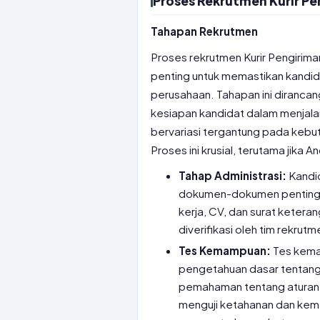
Proses Rekrutmen Kurir Pe
Tahapan Rekrutmen
Proses rekrutmen Kurir Pengiri
penting untuk memastikan kandida
perusahaan. Tahapan ini diranca
kesiapan kandidat dalam menjala
bervariasi tergantung pada kebut
Proses ini krusial, terutama jika 
Tahap Administrasi:
Kandi
dokumen-dokumen penting sep
kerja, CV, dan surat kete
diverifikasi oleh tim rekrutm
Tes Kemampuan:
Tes kemam
pengetahuan dasar tentang 
pemahaman tentang aturan lal
menguji ketahanan dan kem