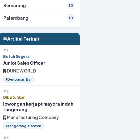
Semarang
10
Palembang
10
Artikel Terkait
#1
Butuh Segera
Junior Sales Officer
DUNE WORLD
Denpasar, Bali
#2
Dibutuhkan
lowongan kerja pt mayora indah
tangerang
Manufacturing Company
Tangerang, Banten
#3