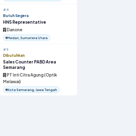
#4
Butuh Segera
HNS Representative
Danone
Medan, Sumatera Utara
#5
Dibutuhkan
Sales Counter PABD Area
Semarang
PT Inti Citra Agung (Optik
Melawai)
Kota Semarang, Jawa Tengah