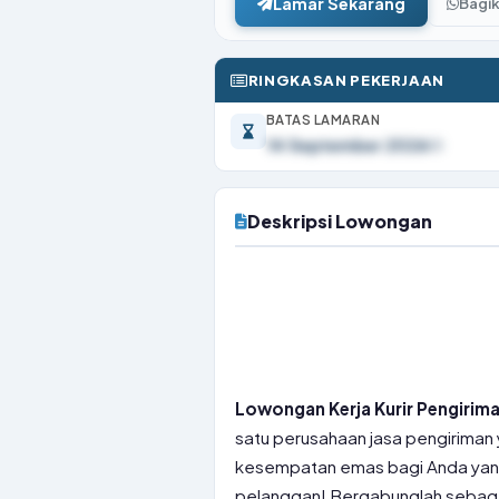
Lamar Sekarang
Bagi
RINGKASAN PEKERJAAN
BATAS LAMARAN
14 September 2026
Deskripsi Lowongan
Lowongan Kerja Kurir Pengirima
satu perusahaan jasa pengirima
kesempatan emas bagi Anda yang 
pelanggan! Bergabunglah sebagai