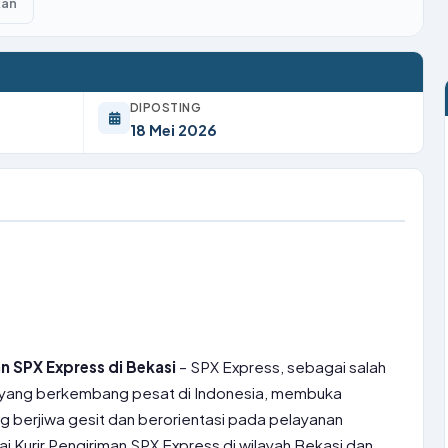
kan
DIPOSTING
18 Mei 2026
n SPX Express di Bekasi
– SPX Express, sebagai salah
n yang berkembang pesat di Indonesia, membuka
berjiwa gesit dan berorientasi pada pelayanan
 Kurir Pengiriman SPX Express di wilayah Bekasi dan