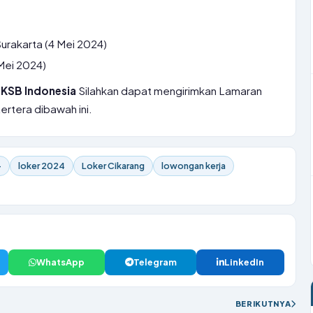
urakarta (4 Mei 2024)
 Mei 2024)
 KSB Indonesia
Silahkan dapat mengirimkan Lamaran
tertera dibawah ini.
-
loker 2024
Loker Cikarang
lowongan kerja
WhatsApp
Telegram
LinkedIn
BERIKUTNYA