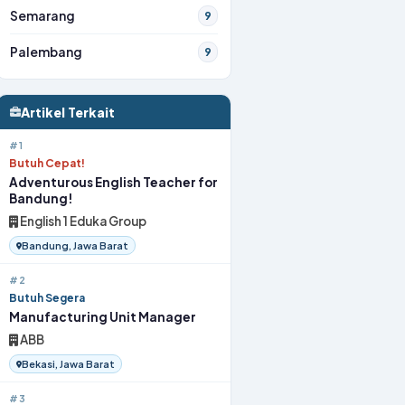
Semarang
9
Palembang
9
Artikel Terkait
#1
Butuh Cepat!
Adventurous English Teacher for
Bandung!
English 1 Eduka Group
Bandung, Jawa Barat
#2
Butuh Segera
Manufacturing Unit Manager
ABB
Bekasi, Jawa Barat
#3