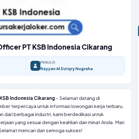
fficer PT KSB Indonesia Cikarang
PENULIS
Rayyan Al Dziqry Nugraha
 KSB Indonesia Cikarang
– Selamat datang di
mber terpercaya untuk informasi lowongan kerja terbaru,
 dari berbagai industri, kami berdedikasi untuk
aan yang sesuai dengan keahlian dan minat Anda. Mari
ni! Selamat mencari dan semoga sukses!