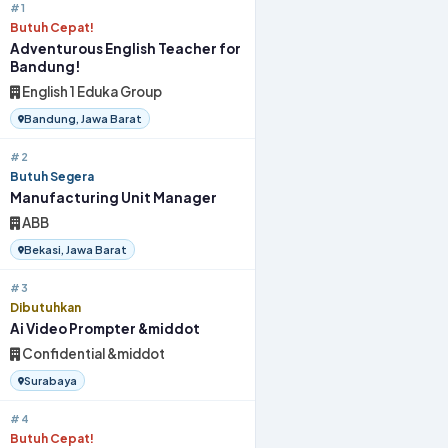
#1
Butuh Cepat!
Adventurous English Teacher for
Bandung!
English 1 Eduka Group
Bandung, Jawa Barat
#2
Butuh Segera
Manufacturing Unit Manager
ABB
Bekasi, Jawa Barat
#3
Dibutuhkan
Ai Video Prompter &middot
Confidential &middot
Surabaya
#4
Butuh Cepat!