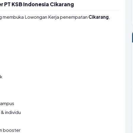
r PT KSB Indonesia Cikarang
g membuka Lowongan Kerja penempatan
Cikarang
,
ek
 Kampus
& individu
in booster