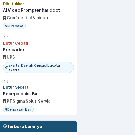
Dibutuhkan
Ai Video Prompter &middot
Confidential &middot
Surabaya
#4
Butuh Cepat!
Preloader
UPS
Jakarta, Daerah Khusus Ibukota
Jakarta
#5
Butuh Segera
Recepcionist Bali
PT Sigma Solusi Servis
Denpasar, Bali
Terbaru Lainnya