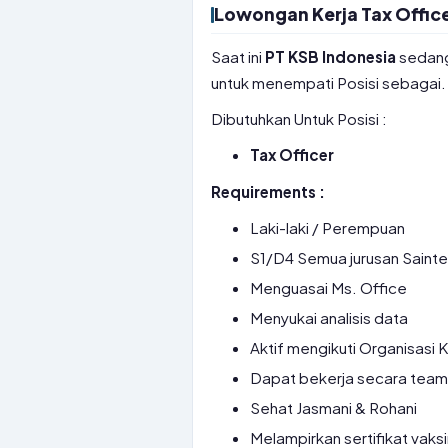
Lowongan Kerja Tax Office
Saat ini
PT KSB Indonesia
sedan
untuk menempati Posisi sebagai.
Dibutuhkan Untuk Posisi :
Tax Officer
Requirements :
Laki-laki / Perempuan
S1/D4 Semua jurusan Saint
Menguasai Ms. Office
Menyukai analisis data
Aktif mengikuti Organisasi
Dapat bekerja secara team 
Sehat Jasmani & Rohani
Melampirkan sertifikat vaks