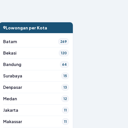
Lowongan per Kota
Batam
269
Bekasi
120
Bandung
64
Surabaya
15
Denpasar
13
Medan
12
Jakarta
11
Makassar
11