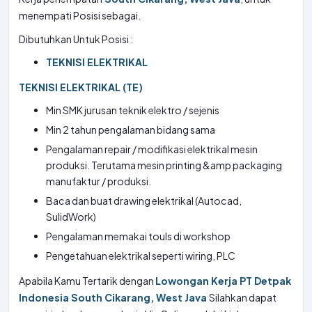
menempati Posisi sebagai.
Dibutuhkan Untuk Posisi :
TEKNISI ELEKTRIKAL
TEKNISI ELEKTRIKAL (TE)
Min SMK jurusan teknik elektro / sejenis
Min 2 tahun pengalaman bidang sama
Pengalaman repair / modifikasi elektrikal mesin
produksi. Terutama mesin printing &amp packaging
manufaktur / produksi.
Baca dan buat drawing elektrikal (Autocad,
SulidWork)
Pengalaman memakai touls di workshop
Pengetahuan elektrikal seperti wiring, PLC
Apabila Kamu Tertarik dengan
Lowongan Kerja PT Detpak
Indonesia South Cikarang, West Java
Silahkan dapat