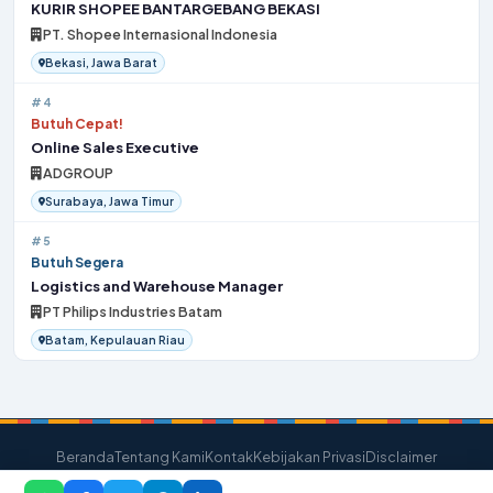
KURIR SHOPEE BANTARGEBANG BEKASI
PT. Shopee Internasional Indonesia
Bekasi, Jawa Barat
#4
Butuh Cepat!
Online Sales Executive
ADGROUP
Surabaya, Jawa Timur
#5
Butuh Segera
Logistics and Warehouse Manager
PT Philips Industries Batam
Batam, Kepulauan Riau
Beranda
Tentang Kami
Kontak
Kebijakan Privasi
Disclaimer