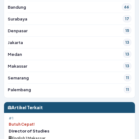
Bandung
66
Surabaya
17
Denpasar
15
Jakarta
13
Medan
13
Makassar
13
Semarang
11
Palembang
11
Artikel Terkait
#1
Butuh Cepat!
Director of Studies
English 1 Makassar