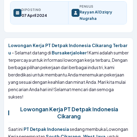
PENULIS
DIPOSTING
Rayyan Al Dziqry
07 April 2024
Nugraha
Lowongan Kerja PT Detpak Indonesia Cikarang Terbar
u
– Selamat datang di
Bursakerjaloker
! Kami adalah sumber
terpercaya untuk informasi lowongan kerja terbaru, Dengan
berbagai pilihan pekerjaan dari berbagai industri, kami
berdedikasi untuk membantu Anda menemukan pekerjaan
yang sesuai dengan keahlian dan minat Anda. Mari kita mulai
pencarian Anda hari ini! Selamat mencari dan semoga
sukses!
Lowongan Kerja PT Detpak Indonesia
Cikarang
Saat ini
PT Detpak Indonesia
sedang membuka Lowongan
Kerja penempatan
South Cikarang, West Java
, untuk