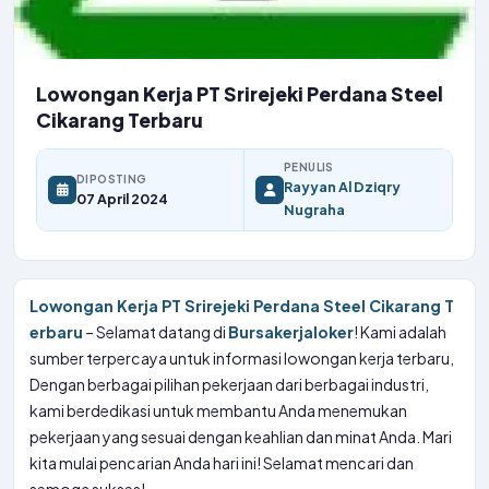
Lowongan Kerja PT Srirejeki Perdana Steel
Cikarang Terbaru
PENULIS
DIPOSTING
Rayyan Al Dziqry
07 April 2024
Nugraha
Lowongan Kerja PT Srirejeki Perdana Steel Cikarang T
erbaru
– Selamat datang di
Bursakerjaloker
! Kami adalah
sumber terpercaya untuk informasi lowongan kerja terbaru,
Dengan berbagai pilihan pekerjaan dari berbagai industri,
kami berdedikasi untuk membantu Anda menemukan
pekerjaan yang sesuai dengan keahlian dan minat Anda. Mari
kita mulai pencarian Anda hari ini! Selamat mencari dan