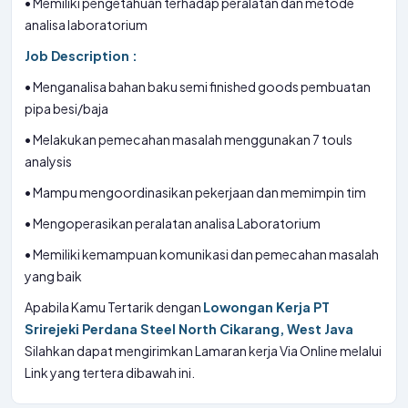
• Memiliki pengetahuan terhadap peralatan dan metode
analisa laboratorium
Job Description :
• Menganalisa bahan baku semi finished goods pembuatan
pipa besi/baja
• Melakukan pemecahan masalah menggunakan 7 touls
analysis
• Mampu mengoordinasikan pekerjaan dan memimpin tim
• Mengoperasikan peralatan analisa Laboratorium
• Memiliki kemampuan komunikasi dan pemecahan masalah
yang baik
Apabila Kamu Tertarik dengan
Lowongan Kerja PT
Srirejeki Perdana Steel North Cikarang, West Java
Silahkan dapat mengirimkan Lamaran kerja Via Online melalui
Link yang tertera dibawah ini.