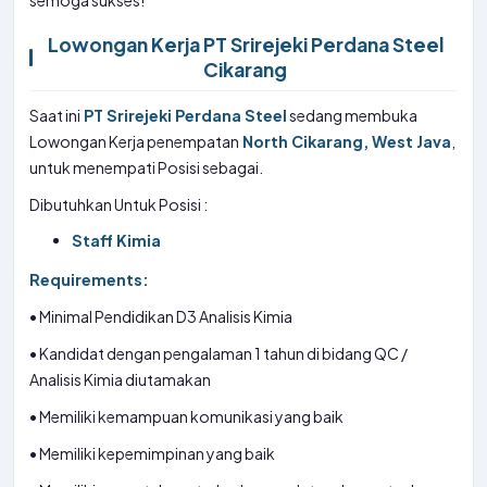
semoga sukses!
Lowongan Kerja PT Srirejeki Perdana Steel
Cikarang
Saat ini
PT Srirejeki Perdana Steel
sedang membuka
Lowongan Kerja penempatan
North Cikarang, West Java
,
untuk menempati Posisi sebagai.
Dibutuhkan Untuk Posisi :
Staff Kimia
Requirements:
• Minimal Pendidikan D3 Analisis Kimia
• Kandidat dengan pengalaman 1 tahun di bidang QC /
Analisis Kimia diutamakan
• Memiliki kemampuan komunikasi yang baik
• Memiliki kepemimpinan yang baik