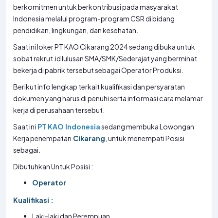
berkomitmen untuk berkontribusi pada masyarakat
Indonesia melalui program-program CSR di bidang
pendidikan, lingkungan, dan kesehatan.
Saat ini loker PT KAO Cikarang 2024 sedang dibuka untuk
sobat rekrut.id lulusan SMA/SMK/Sederajat yang berminat
bekerja di pabrik tersebut sebagai Operator Produksi.
Berikut info lengkap terkait kualifikasi dan persyaratan
dokumen yang harus di penuhi serta informasi cara melamar
kerja di perusahaan tersebut.
Saat ini
PT KAO Indonesia
sedang membuka Lowongan
Kerja penempatan
Cikarang
, untuk menempati Posisi
sebagai.
Dibutuhkan Untuk Posisi :
Operator
Kualifikasi :
Laki-laki dan Perempuan