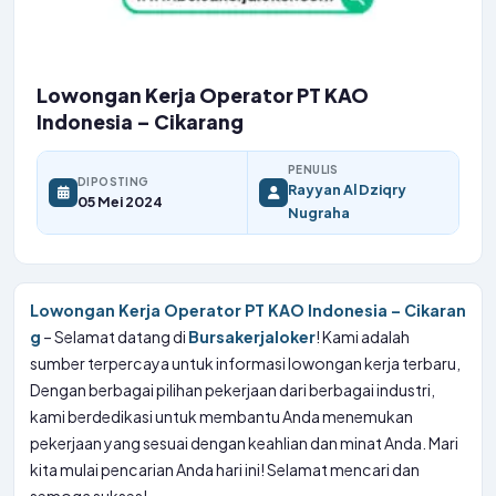
Lowongan Kerja Operator PT KAO
Indonesia – Cikarang
PENULIS
DIPOSTING
Rayyan Al Dziqry
05 Mei 2024
Nugraha
Lowongan Kerja Operator PT KAO Indonesia – Cikaran
g
– Selamat datang di
Bursakerjaloker
! Kami adalah
sumber terpercaya untuk informasi lowongan kerja terbaru,
Dengan berbagai pilihan pekerjaan dari berbagai industri,
kami berdedikasi untuk membantu Anda menemukan
pekerjaan yang sesuai dengan keahlian dan minat Anda. Mari
kita mulai pencarian Anda hari ini! Selamat mencari dan