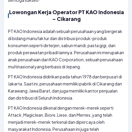
semoga sukses!
Lowongan Kerja Operator PT KAO Indonesia
– Cikarang
PT KAO Indonesia adalah sebuah perusahaan yang bergerak
di bidang manufaktur dan distribusi produk-produk
konsumen seperti deterjen, sabun mandi, pasta gigi, dan
produk perawatan pribadi lainnya. Perusahaan ini merupakan
anak perusahaan dari KAO Corporation, sebuah perusahaan
multinasional yang berbasis di Jepang.
PT KAO Indonesia didirikan pada tahun 1978 dan berpusat di
Jakarta. Saat ini, perusahaan memiliki pabrik di Cikarang dan
Karawang, Jawa Barat, dan juga memiliki kantor penjualan
dan distribusi di Seluruh Indonesia.
PT KAO Indonesia dikenal dengan merek-merek seperti
Attack, Magiclean, Biore, Liese, dan Merries, yang telah
menjadi merek-merek terkenal dan dipercaya oleh
masyarakat Indonesia. Perusahaan ini juga telah