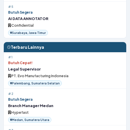
#5
Butuh Segera
AI DATA ANNOTATOR
Confidential
Surabaya, Jawa Timur
Terbaru Lainnya
#1
Butuh Cepat!
Legal Supervisor
PT. Evo Manufacturing Indonesia
Palembang, Sumatera Selatan
#2
Butuh Segera
Branch Manager Medan
Hypefast
Medan, Sumatera Utara