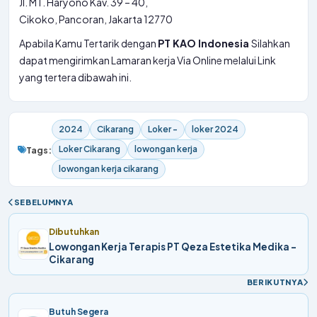
Jl. MT. Haryono Kav. 39 – 40,
Cikoko, Pancoran, Jakarta 12770
Apabila Kamu Tertarik dengan
PT KAO Indonesia
Silahkan
dapat mengirimkan Lamaran kerja Via Online melalui Link
yang tertera dibawah ini.
2024
Cikarang
Loker -
loker 2024
Loker Cikarang
lowongan kerja
Tags:
lowongan kerja cikarang
SEBELUMNYA
Dibutuhkan
Lowongan Kerja Terapis PT Qeza Estetika Medika -
Cikarang
BERIKUTNYA
Butuh Segera