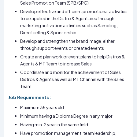
Sales Promotion Team (SPB/SPG)
Develop effective and efficient promotional activities
to be applied in the Distro & Agent area through
marketing activation activities such as Sampling,
Direct selling & Sponsorship
Develop and strengthen the brand image, either
through support events or created events
Create and plan work or event plans to help Distros &
Agents & MT Team to increase Sales
Coordinate and monitor the achievement of Sales
Distros & Agents as well as MT Channel with the Sales
Team
Job Requirements :
Maximum 35 years uld
Minimum having a Diploma Degree in any major
Having min. 2 year in the same field
Have promotion management, team leadership,