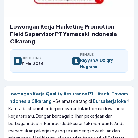
Lowongan Kerja Marketing Promotion
Field Supervisor PT Yamazaki Indonesia
Cikarang
PENULIS
DIPOSTING
Rayyan Al Dziqry
11 Mei 2024
Nugraha
Lowongan Kerja Quality Assurance PT Hitachi Ebworx
Indonesia Cikarang
– Selamat datang di
Bursakerjaloker
!
Kami adalah sumber terpercaya untuk informasi lowongan
kerja terbaru, Dengan berbagai pilihan pekerjaan dari
berbagai industri, kami berdedikasi untuk membantu Anda
menemukan pekerjaan yang sesuai dengan keahlian dan