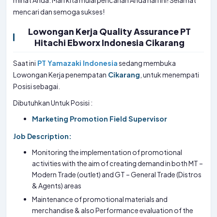
minat Anda. Mari kita mulai pencarian Anda hari ini! Selamat
mencari dan semoga sukses!
Lowongan Kerja Quality Assurance PT
Hitachi Ebworx Indonesia Cikarang
Saat ini
PT Yamazaki Indonesia
sedang membuka
Lowongan Kerja penempatan
Cikarang
, untuk menempati
Posisi sebagai.
Dibutuhkan Untuk Posisi :
Marketing Promotion Field Supervisor
Job Description:
Monitoring the implementation of promotional
activities with the aim of creating demand in both MT –
Modern Trade (outlet) and GT – General Trade (Distros
& Agents) areas
Maintenance of promotional materials and
merchandise & also Performance evaluation of the