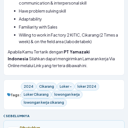
communication & interpersonal skill
Have problem sulving skill
Adaptability
Familiarity with Sales
Willing to work in Factory 2 KITIC, Cikarang (2 Times a
week) & on the field area (Jabodetabek)
Apabila Kamu Tertarik dengan
PT Yamazaki
Indonesia
Silahkan dapat mengirimkan Lamaran kerja Via
Online melalui Link yang tertera dibawah ini.
2024
Cikarang
Loker -
loker 2024
Loker Cikarang
lowongan kerja
Tags:
lowongan kerja cikarang
SEBELUMNYA
Dibutuhkan