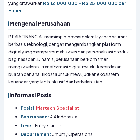
yang ditawarkan
Rp 12.000.000 – Rp 25.000.000 per
bulan
.
Mengenal Perusahaan
PT AIA FINANCIAL memimpin inovasi dalam layanan asuransi
berbasis teknologi, dengan mengembangkan platform
digital yang mempermudah akses dan personalisasi produk
bagi nasabah. Dinamis, perusahaan berkomitmen
mengakselerasi transformasi digital melalui kecerdasan
buatan dan analitik data untuk mewujudkan ekosistem
keuangan yang lebih inklusif dan berkelanjutan.
Informasi Posisi
Posisi:
Martech Specialist
Perusahaan:
AIA Indonesia
Level:
Entry / Junior
Departemen:
Umum / Operasional