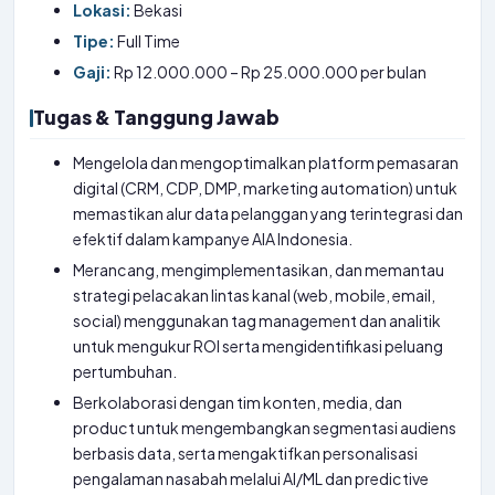
Lokasi:
Bekasi
Tipe:
Full Time
Gaji:
Rp 12.000.000 – Rp 25.000.000 per bulan
Tugas & Tanggung Jawab
Mengelola dan mengoptimalkan platform pemasaran
digital (CRM, CDP, DMP, marketing automation) untuk
memastikan alur data pelanggan yang terintegrasi dan
efektif dalam kampanye AIA Indonesia.
Merancang, mengimplementasikan, dan memantau
strategi pelacakan lintas kanal (web, mobile, email,
social) menggunakan tag management dan analitik
untuk mengukur ROI serta mengidentifikasi peluang
pertumbuhan.
Berkolaborasi dengan tim konten, media, dan
product untuk mengembangkan segmentasi audiens
berbasis data, serta mengaktifkan personalisasi
pengalaman nasabah melalui AI/ML dan predictive