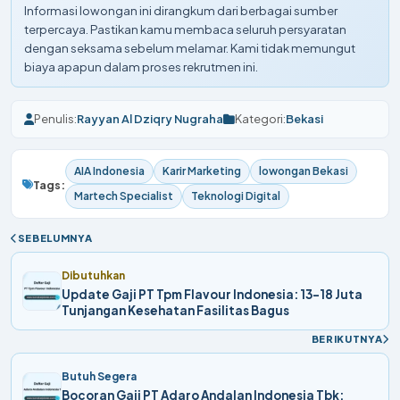
Informasi lowongan ini dirangkum dari berbagai sumber
terpercaya. Pastikan kamu membaca seluruh persyaratan
dengan seksama sebelum melamar. Kami tidak memungut
biaya apapun dalam proses rekrutmen ini.
Penulis:
Rayyan Al Dziqry Nugraha
Kategori:
Bekasi
AIA Indonesia
Karir Marketing
lowongan Bekasi
Tags:
Martech Specialist
Teknologi Digital
SEBELUMNYA
Dibutuhkan
Update Gaji PT Tpm Flavour Indonesia: 13-18 Juta
Tunjangan Kesehatan Fasilitas Bagus
BERIKUTNYA
Butuh Segera
Bocoran Gaji PT Adaro Andalan Indonesia Tbk: