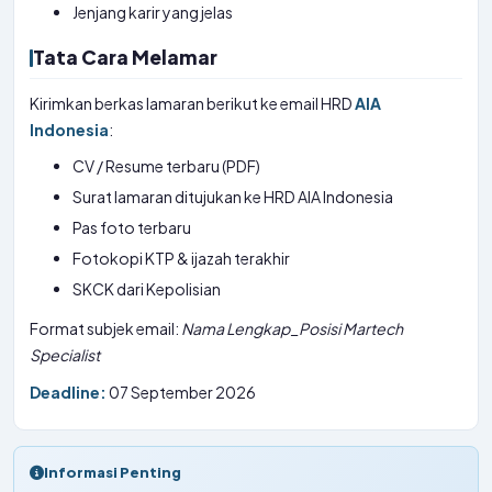
Jenjang karir yang jelas
Tata Cara Melamar
Kirimkan berkas lamaran berikut ke email HRD
AIA
Indonesia
:
CV / Resume terbaru (PDF)
Surat lamaran ditujukan ke HRD AIA Indonesia
Pas foto terbaru
Fotokopi KTP & ijazah terakhir
SKCK dari Kepolisian
Format subjek email:
Nama Lengkap_Posisi Martech
Specialist
Deadline:
07 September 2026
Informasi Penting