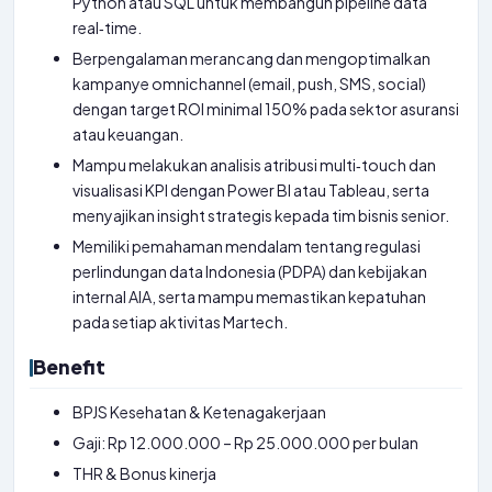
Python atau SQL untuk membangun pipeline data
real‑time.
Berpengalaman merancang dan mengoptimalkan
kampanye omnichannel (email, push, SMS, social)
dengan target ROI minimal 150% pada sektor asuransi
atau keuangan.
Mampu melakukan analisis atribusi multi‑touch dan
visualisasi KPI dengan Power BI atau Tableau, serta
menyajikan insight strategis kepada tim bisnis senior.
Memiliki pemahaman mendalam tentang regulasi
perlindungan data Indonesia (PDPA) dan kebijakan
internal AIA, serta mampu memastikan kepatuhan
pada setiap aktivitas Martech.
Benefit
BPJS Kesehatan & Ketenagakerjaan
Gaji: Rp 12.000.000 – Rp 25.000.000 per bulan
THR & Bonus kinerja