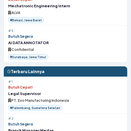
Mechatronic Engineering Intern
ALVA
Bekasi, Jawa Barat
#5
Butuh Segera
AI DATA ANNOTATOR
Confidential
Surabaya, Jawa Timur
Terbaru Lainnya
#1
Butuh Cepat!
Legal Supervisor
PT. Evo Manufacturing Indonesia
Palembang, Sumatera Selatan
#2
Butuh Segera
Branch Manager Medan