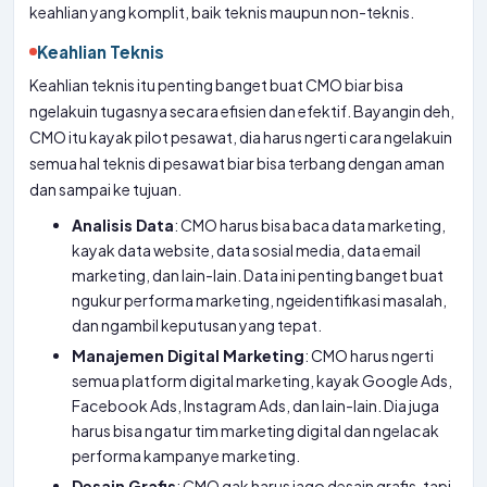
keahlian yang komplit, baik teknis maupun non-teknis.
Keahlian Teknis
Keahlian teknis itu penting banget buat CMO biar bisa
ngelakuin tugasnya secara efisien dan efektif. Bayangin deh,
CMO itu kayak pilot pesawat, dia harus ngerti cara ngelakuin
semua hal teknis di pesawat biar bisa terbang dengan aman
dan sampai ke tujuan.
Analisis Data
: CMO harus bisa baca data marketing,
kayak data website, data sosial media, data email
marketing, dan lain-lain. Data ini penting banget buat
ngukur performa marketing, ngeidentifikasi masalah,
dan ngambil keputusan yang tepat.
Manajemen Digital Marketing
: CMO harus ngerti
semua platform digital marketing, kayak Google Ads,
Facebook Ads, Instagram Ads, dan lain-lain. Dia juga
harus bisa ngatur tim marketing digital dan ngelacak
performa kampanye marketing.
Desain Grafis
: CMO gak harus jago desain grafis, tapi