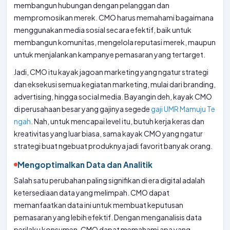
membangun hubungan dengan pelanggan dan
mempromosikan merek. CMO harus memahami bagaimana
menggunakan media sosial secara efektif, baik untuk
membangun komunitas, mengelola reputasi merek, maupun
untuk menjalankan kampanye pemasaran yang tertarget.
Jadi, CMO itu kayak jagoan marketing yang ngatur strategi
dan eksekusi semua kegiatan marketing, mulai dari branding,
advertising, hingga social media. Bayangin deh, kayak CMO
di perusahaan besar yang gajinya segede
gaji UMR Mamuju Te
ngah
. Nah, untuk mencapai level itu, butuh kerja keras dan
kreativitas yang luar biasa, sama kayak CMO yang ngatur
strategi buat ngebuat produknya jadi favorit banyak orang.
Mengoptimalkan Data dan Analitik
Salah satu perubahan paling signifikan di era digital adalah
ketersediaan data yang melimpah. CMO dapat
memanfaatkan data ini untuk membuat keputusan
pemasaran yang lebih efektif. Dengan menganalisis data
perilaku konsumen, CMO dapat memahami apa yang