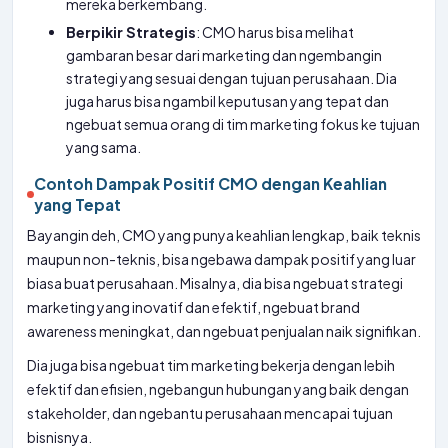
mereka berkembang.
Berpikir Strategis
: CMO harus bisa melihat
gambaran besar dari marketing dan ngembangin
strategi yang sesuai dengan tujuan perusahaan. Dia
juga harus bisa ngambil keputusan yang tepat dan
ngebuat semua orang di tim marketing fokus ke tujuan
yang sama.
Contoh Dampak Positif CMO dengan Keahlian
yang Tepat
Bayangin deh, CMO yang punya keahlian lengkap, baik teknis
maupun non-teknis, bisa ngebawa dampak positif yang luar
biasa buat perusahaan. Misalnya, dia bisa ngebuat strategi
marketing yang inovatif dan efektif, ngebuat brand
awareness meningkat, dan ngebuat penjualan naik signifikan.
Dia juga bisa ngebuat tim marketing bekerja dengan lebih
efektif dan efisien, ngebangun hubungan yang baik dengan
stakeholder, dan ngebantu perusahaan mencapai tujuan
bisnisnya.