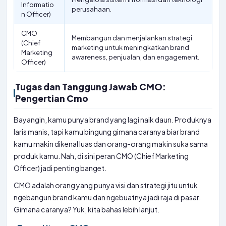
Informatio
perusahaan.
n Officer)
CMO
Membangun dan menjalankan strategi
(Chief
marketing untuk meningkatkan brand
Marketing
awareness, penjualan, dan engagement.
Officer)
Tugas dan Tanggung Jawab CMO:
Pengertian Cmo
Bayangin, kamu punya brand yang lagi naik daun. Produknya
laris manis, tapi kamu bingung gimana caranya biar brand
kamu makin dikenal luas dan orang-orang makin suka sama
produk kamu. Nah, di sini peran CMO (Chief Marketing
Officer) jadi penting banget.
CMO adalah orang yang punya visi dan strategi jitu untuk
ngebangun brand kamu dan ngebuatnya jadi raja di pasar.
Gimana caranya? Yuk, kita bahas lebih lanjut.