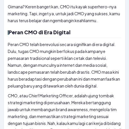
Gimana? Keren banget kan, CMO itu kayak superhero-nya
marketing. Tapi, inget ya, untuk jadi CMO yang sukses, kamu
harus terus belajar dan ngembangin keahlianmu.
Peran CMO di Era Digital
Peran CMO telah berevolusi secara signifikan di era digital.
Dulu, tugas CMO mungkin berfokus pada kampanye
pemasaran tradisional seperti iklan cetak dan televisi.
Namun, dengan munculnya internet dan media sosial,
landscape pemasaran telah berubah drastis. CMO masa kini
harus beradaptasi dengan perubahan ini dan memanfaatkan
peluang baru yang ditawarkan oleh dunia digital.
CMO, atau Chief Marketing Officer, adalah ujung tombak
strategi marketing di perusahaan. Mereka bertanggung
jawab untuk membangun brand awareness, mengelola tim
marketing, dan memastikan strategi marketing sesuai
dengan tujuan bisnis. Nah, kalau kamu lagi cari kerja di bidang