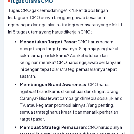
Tugas Utama CMO
Tugas CMO gak semudah ngetik “Like” di postingan
Instagram. CMO punya tanggung jawab besar buat
ngebangun dan ngejalanin strategi pemasaran yang efektif.
Ini 5 tugas utama yang harus dikerjain CMO:
Menentukan Target Pasar:
CMO harus paham
banget siapa target pasarnya. Siapa aja yang bakal
suka sama produk kamu? Apa kebutuhan dan
keinginan mereka? CMO harus ngejawab pertanyaan
ini dengan tepat biar strategi pemasarannya tepat
sasaran.
Membangun Brand Awareness:
CMO harus
ngebuat brand kamu dikenal luas dan diingat orang.
Caranya? Bisa lewat campaign di media sosial, iklan di
TV, atau kegiatan promosi lainnya. Yang penting,
semua strategi harus kreatif dan menarik perhatian
target pasar.
Membuat Strategi Pemasaran:
CMO harus punya