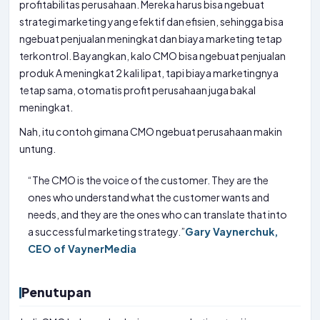
profitabilitas perusahaan. Mereka harus bisa ngebuat
strategi marketing yang efektif dan efisien, sehingga bisa
ngebuat penjualan meningkat dan biaya marketing tetap
terkontrol. Bayangkan, kalo CMO bisa ngebuat penjualan
produk A meningkat 2 kali lipat, tapi biaya marketingnya
tetap sama, otomatis profit perusahaan juga bakal
meningkat.
Nah, itu contoh gimana CMO ngebuat perusahaan makin
untung.
“The CMO is the voice of the customer. They are the
ones who understand what the customer wants and
needs, and they are the ones who can translate that into
a successful marketing strategy.”
Gary Vaynerchuk,
CEO of VaynerMedia
Penutupan