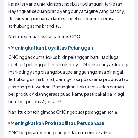
karakter yang unik, dan bisa ngebuat pelanggan terkesan.
Bayangkan sebuah brand yang punya tagline yang catchy,
desain yang menarik, dan bisa ngebuat kamu ngerasa
terhubung sama brand itu.
Nah, itu semua hasil kerja keras CMO.
Meningkatkan Loyalitas Pelanggan
CMO nggak cuma fokus bikin pelanggan baru, tapi juga
ngebuat pelanggan lama makin loyal. Mereka punya strategi
marketing yang bisa ngebuat pelanggan ngerasa dihargai,
terhubung sama brand, dan ngerasa puas sama produk atau
jasa yang ditawarkan. Bayangkan, kalo kamu udah pernah
beli produk A dan ngerasa puas, kamu pasti bakal balik lagi
buat beli produk A, bukan?
Nah, itu contoh gimana CMO ngebuat pelanggan setia.
Meningkatkan Profitabilitas Perusahaan
CMO berperan penting banget dalam meningkatkan