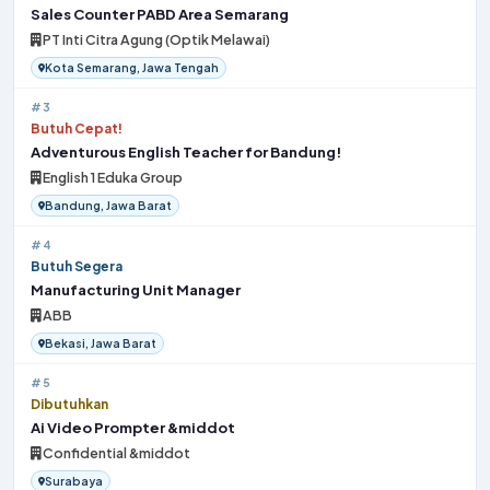
Sales Counter PABD Area Semarang
PT Inti Citra Agung (Optik Melawai)
Kota Semarang, Jawa Tengah
#3
Butuh Cepat!
Adventurous English Teacher for Bandung!
English 1 Eduka Group
Bandung, Jawa Barat
#4
Butuh Segera
Manufacturing Unit Manager
ABB
Bekasi, Jawa Barat
#5
Dibutuhkan
Ai Video Prompter &middot
Confidential &middot
Surabaya