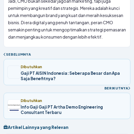
Jadi, CMO bukan sekedar jagoan marketing, tapi juga
pemimpin yang kreatif dan strategis. Mereka adalah kunci
untuk membangun brand yang kuat dan meraih kesuksesan
bisnis. Di era digital yang penuh tantangan, peran CMO
semakin penting untuk mengoptimalkan strategi pemasaran
dan menjangkau konsumen dengan lebih efektif.
SEBELUMNYA
Dibutuhkan
Gaji PT AISIN Indonesia: Seberapa Besar dan Apa
Saja Benefitnya?
BERIKUTNYA
Dibutuhkan
Info Gaji Gaji PT Artha Demo Engineering
Consultant Terbaru
Artikel Lainnya yang Relevan