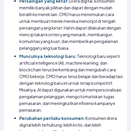
Persaingan yang ketat:
Di era digital, konsumen
memiliki banyak pilihan dan dapat dengan mudah
beralih ke merek lain. CMO harus menemukan cara
untuk membuat merek mereka menonjol di tengah
persaingan yang ketat. Hal ini dapat dilakukan dengan
menciptakan konten yang menarik, membangun
komunitas yang kuat, dan memberikan pengalaman
pelanggan yang luar biasa.
Munculnya teknologi baru:
Teknologi baru seperti
artificial intelligence (AI), machine learning, dan
blockchain terus berkembang dan mengubah cara
CMO bekerja. CMO harus terus belajar dan beradaptasi
dengan teknologi baru ini untuk tetap kompetitif.
Misalnya, AI dapat digunakan untuk mempersonalisasi
pengalaman pelanggan, mengotomatiskan tugas
pemasaran, dan meningkatkan efisiensi kampanye
pemasaran.
Perubahan perilaku konsumen:
Konsumen di era
digital lebih terhubung, lebih kritis, dan lebih