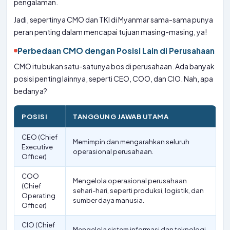
pengalaman.
Jadi, sepertinya CMO dan TKI di Myanmar sama-sama punya
peran penting dalam mencapai tujuan masing-masing, ya!
Perbedaan CMO dengan Posisi Lain di Perusahaan
CMO itu bukan satu-satunya bos di perusahaan. Ada banyak
posisi penting lainnya, seperti CEO, COO, dan CIO. Nah, apa
bedanya?
POSISI
TANGGUNG JAWAB UTAMA
CEO (Chief
Memimpin dan mengarahkan seluruh
Executive
operasional perusahaan.
Officer)
COO
Mengelola operasional perusahaan
(Chief
sehari-hari, seperti produksi, logistik, dan
Operating
sumber daya manusia.
Officer)
CIO (Chief
Mengelola sistem informasi dan teknologi