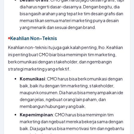
dia harus ngerti dasar-dasarnya. Dengan begitu, dia
bisa ngasih arahan yang tepat ke tim desain grafis dan
memastikan semua materi marketing punya desain
yang menarik dan sesuai dengan brand.
Keahlian Non-Teknis
Keahlian non-teknis itu juga gak kalah penting, lho. Keahlian
ini penting buat CMO biar bisa memimpin tim marketing,
berkomunikasi dengan stakeholder, dan ngembangin
strategi marketing yang efektif.
Komunikasi
: CMO harus bisa berkomunikasi dengan
baik, baik itu dengan tim marketing, stakeholder,
maupun konsumen. Dia harus bisa menyampaikan ide
dengan jelas, ngebuat orang lain paham, dan
membangun hubungan yang baik.
Kepemimpinan
: CMO harus bisa memimpin tim
marketing dan ngebuat mereka bekerja sama dengan
baik. Dia juga harus bisa memotivasi tim dan ngebantu