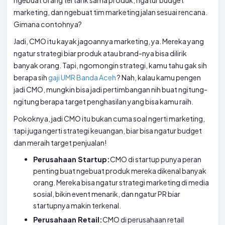
ngebuat orang tertarik sama produk, ngatur budget
marketing, dan ngebuat tim marketing jalan sesuai rencana.
Gimana contohnya?
Jadi, CMO itu kayak jagoannya marketing, ya. Mereka yang
ngatur strategi biar produk atau brand-nya bisa dilirik
banyak orang. Tapi, ngomongin strategi, kamu tahu gak sih
berapa sih
gaji UMR Banda Aceh
? Nah, kalau kamu pengen
jadi CMO, mungkin bisa jadi pertimbangan nih buat ngitung-
ngitung berapa target penghasilan yang bisa kamu raih.
Pokoknya, jadi CMO itu bukan cuma soal ngerti marketing,
tapi juga ngerti strategi keuangan, biar bisa ngatur budget
dan meraih target penjualan!
Perusahaan Startup:
CMO di startup punya peran
penting buat ngebuat produk mereka dikenal banyak
orang. Mereka bisa ngatur strategi marketing di media
sosial, bikin event menarik, dan ngatur PR biar
startupnya makin terkenal.
Perusahaan Retail:
CMO di perusahaan retail