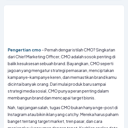
Pengertian cmo
– Pernah dengar istilah CMO? Singkatan
dari Chief Marketing Officer, CMO adalah sosok penting di
balik kesuksesan sebuah brand. Bayangkan, CMO seperti
jagoan yang mengatur strategi pemasaran, menciptakan
kampanye-kampanye keren, dan memastikan brand kamu
dicintai banyak orang. Dari mulai produk baru sampai
strategi media sosial, CMO punya peran penting dalam
membangun brand dan mencapai target bisnis.
Nah, tapi jangan salah, tugas CMO bukan hanya nge-post di
Instagram atau bikin iklan yang catchy. Mereka harus paham
banget tentang target market, tren pasar, dan cara