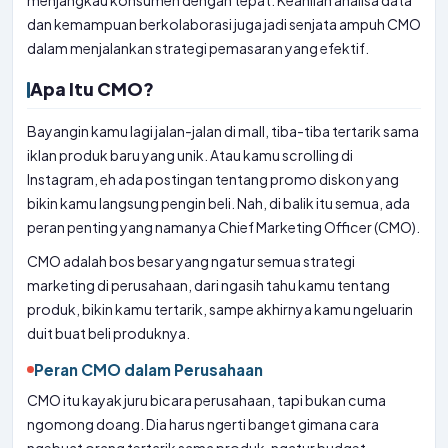
menjangkau konsumen dengan tepat. Keahlian analisa data
dan kemampuan berkolaborasi juga jadi senjata ampuh CMO
dalam menjalankan strategi pemasaran yang efektif.
Apa Itu CMO?
Bayangin kamu lagi jalan-jalan di mall, tiba-tiba tertarik sama
iklan produk baru yang unik. Atau kamu scrolling di
Instagram, eh ada postingan tentang promo diskon yang
bikin kamu langsung pengin beli. Nah, di balik itu semua, ada
peran penting yang namanya Chief Marketing Officer (CMO).
CMO adalah bos besar yang ngatur semua strategi
marketing di perusahaan, dari ngasih tahu kamu tentang
produk, bikin kamu tertarik, sampe akhirnya kamu ngeluarin
duit buat beli produknya.
Peran CMO dalam Perusahaan
CMO itu kayak juru bicara perusahaan, tapi bukan cuma
ngomong doang. Dia harus ngerti banget gimana cara