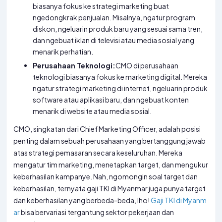
biasanya fokus ke strategi marketing buat
ngedongkrak penjualan. Misalnya, ngatur program
diskon, ngeluarin produk baru yang sesuai sama tren,
dan ngebuat iklan di televisi atau media sosial yang
menarik perhatian.
Perusahaan Teknologi:
CMO di perusahaan
teknologi biasanya fokus ke marketing digital. Mereka
ngatur strategi marketing di internet, ngeluarin produk
software atau aplikasi baru, dan ngebuat konten
menarik di website atau media sosial.
CMO, singkatan dari Chief Marketing Officer, adalah posisi
penting dalam sebuah perusahaan yang bertanggung jawab
atas strategi pemasaran secara keseluruhan. Mereka
mengatur tim marketing, menetapkan target, dan mengukur
keberhasilan kampanye. Nah, ngomongin soal target dan
keberhasilan, ternyata gaji TKI di Myanmar juga punya target
dan keberhasilan yang berbeda-beda, lho!
Gaji TKI di Myanm
ar
bisa bervariasi tergantung sektor pekerjaan dan