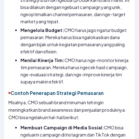
strategi jitu untuk ngebuat produk kamu laris manis. Ini
bisa dilakuin dengan ngebuat campaign yang unik,
ngeoptimalkan channel pemasaran, dan nge-target
market yang tepat.
Mengelola Budget:
CMO harus jago ngatur budget
pemasaran. Mereka harus bisa ngalokasikan dana
dengan bijak untuk kegiatan pemasaran yang paling
efektif dan efisien.
Menilai Kinerja Tim:
CMO harus nge-monitor kinerja
tim pemasaran. Mereka harus ngecek hasil campaign,
nge-evaluasi strategi, dan nge-improve kinerja tim
supaya makin efektif.
Contoh Penerapan Strategi Pemasaran
Misalnya, CMO sebuah brand minuman teh ingin
meningkatkan brand awareness dan penjualan produknya.
CMO bisa ngelakuin hal-hal berikut:
Membuat Campaign di Media Sosial:
CMO bisa
ngeluarin campaign di Instagram dan TikTok dengan