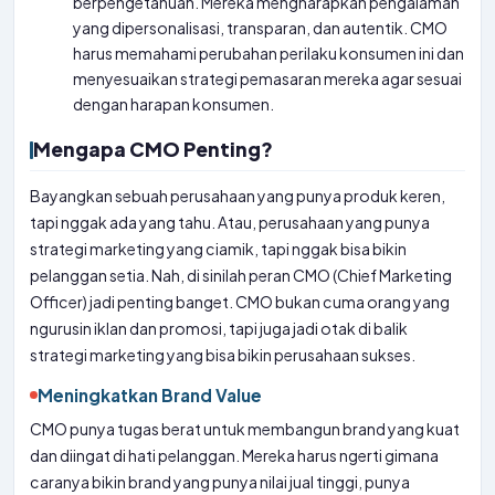
berpengetahuan. Mereka mengharapkan pengalaman
yang dipersonalisasi, transparan, dan autentik. CMO
harus memahami perubahan perilaku konsumen ini dan
menyesuaikan strategi pemasaran mereka agar sesuai
dengan harapan konsumen.
Mengapa CMO Penting?
Bayangkan sebuah perusahaan yang punya produk keren,
tapi nggak ada yang tahu. Atau, perusahaan yang punya
strategi marketing yang ciamik, tapi nggak bisa bikin
pelanggan setia. Nah, di sinilah peran CMO (Chief Marketing
Officer) jadi penting banget. CMO bukan cuma orang yang
ngurusin iklan dan promosi, tapi juga jadi otak di balik
strategi marketing yang bisa bikin perusahaan sukses.
Meningkatkan Brand Value
CMO punya tugas berat untuk membangun brand yang kuat
dan diingat di hati pelanggan. Mereka harus ngerti gimana
caranya bikin brand yang punya nilai jual tinggi, punya