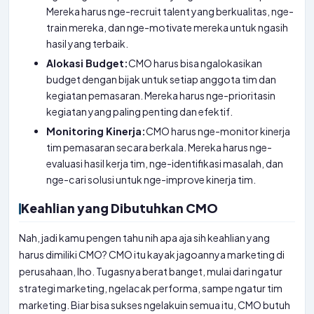
Mereka harus nge-recruit talent yang berkualitas, nge-
train mereka, dan nge-motivate mereka untuk ngasih
hasil yang terbaik.
Alokasi Budget:
CMO harus bisa ngalokasikan
budget dengan bijak untuk setiap anggota tim dan
kegiatan pemasaran. Mereka harus nge-prioritasin
kegiatan yang paling penting dan efektif.
Monitoring Kinerja:
CMO harus nge-monitor kinerja
tim pemasaran secara berkala. Mereka harus nge-
evaluasi hasil kerja tim, nge-identifikasi masalah, dan
nge-cari solusi untuk nge-improve kinerja tim.
Keahlian yang Dibutuhkan CMO
Nah, jadi kamu pengen tahu nih apa aja sih keahlian yang
harus dimiliki CMO? CMO itu kayak jagoannya marketing di
perusahaan, lho. Tugasnya berat banget, mulai dari ngatur
strategi marketing, ngelacak performa, sampe ngatur tim
marketing. Biar bisa sukses ngelakuin semua itu, CMO butuh