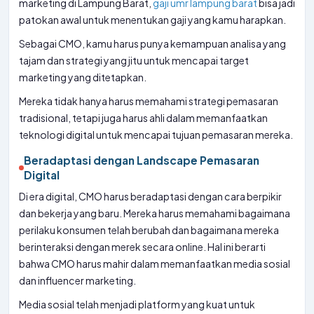
marketing di Lampung Barat,
gaji umr lampung barat
bisa jadi
patokan awal untuk menentukan gaji yang kamu harapkan.
Sebagai CMO, kamu harus punya kemampuan analisa yang
tajam dan strategi yang jitu untuk mencapai target
marketing yang ditetapkan.
Mereka tidak hanya harus memahami strategi pemasaran
tradisional, tetapi juga harus ahli dalam memanfaatkan
teknologi digital untuk mencapai tujuan pemasaran mereka.
Beradaptasi dengan Landscape Pemasaran
Digital
Di era digital, CMO harus beradaptasi dengan cara berpikir
dan bekerja yang baru. Mereka harus memahami bagaimana
perilaku konsumen telah berubah dan bagaimana mereka
berinteraksi dengan merek secara online. Hal ini berarti
bahwa CMO harus mahir dalam memanfaatkan media sosial
dan influencer marketing.
Media sosial telah menjadi platform yang kuat untuk