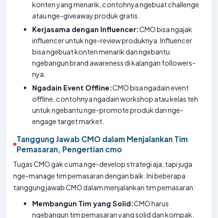
konten yang menarik, contohnya ngebuat challenge
atau nge-giveaway produk gratis.
Kerjasama dengan Influencer:
CMO bisa ngajak
influencer untuk nge-review produknya. Influencer
bisa ngebuat konten menarik dan ngebantu
ngebangun brand awareness di kalangan followers-
nya.
Ngadain Event Offline:
CMO bisa ngadain event
offline, contohnya ngadain workshop atau kelas teh
untuk ngebantu nge-promote produk dan nge-
engage target market.
Tanggung Jawab CMO dalam Menjalankan Tim
Pemasaran, Pengertian cmo
Tugas CMO gak cuma nge-develop strategi aja, tapi juga
nge-manage tim pemasaran dengan baik. Ini beberapa
tanggung jawab CMO dalam menjalankan tim pemasaran:
Membangun Tim yang Solid:
CMO harus
ngebangun tim pemasaran yang solid dan kompak.