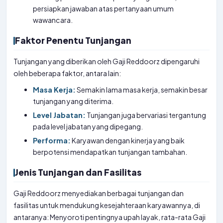
persiapkan jawaban atas pertanyaan umum
wawancara.
Faktor Penentu Tunjangan
Tunjangan yang diberikan oleh Gaji Reddoorz dipengaruhi
oleh beberapa faktor, antara lain:
Masa Kerja:
Semakin lama masa kerja, semakin besar
tunjangan yang diterima.
Level Jabatan:
Tunjangan juga bervariasi tergantung
pada level jabatan yang dipegang.
Performa:
Karyawan dengan kinerja yang baik
berpotensi mendapatkan tunjangan tambahan.
Jenis Tunjangan dan Fasilitas
Gaji Reddoorz menyediakan berbagai tunjangan dan
fasilitas untuk mendukung kesejahteraan karyawannya, di
antaranya: Menyoroti pentingnya upah layak, rata-rata Gaji