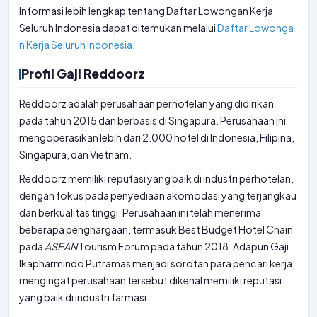
Informasi lebih lengkap tentang Daftar Lowongan Kerja
Seluruh Indonesia dapat ditemukan melalui
Daftar Lowonga
n Kerja Seluruh Indonesia
.
Profil Gaji Reddoorz
Reddoorz adalah perusahaan perhotelan yang didirikan
pada tahun 2015 dan berbasis di Singapura. Perusahaan ini
mengoperasikan lebih dari 2.000 hotel di Indonesia, Filipina,
Singapura, dan Vietnam.
Reddoorz memiliki reputasi yang baik di industri perhotelan,
dengan fokus pada penyediaan akomodasi yang terjangkau
dan berkualitas tinggi. Perusahaan ini telah menerima
beberapa penghargaan, termasuk Best Budget Hotel Chain
pada
ASEAN
Tourism Forum pada tahun 2018. Adapun Gaji
Ikapharmindo Putramas menjadi sorotan para pencari kerja,
mengingat perusahaan tersebut dikenal memiliki reputasi
yang baik di industri farmasi..