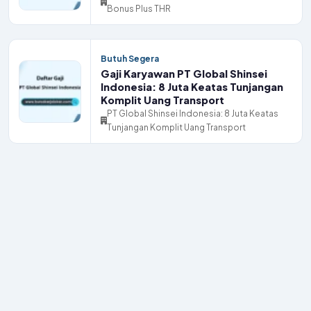
Bonus Plus THR
Butuh Segera
Gaji Karyawan PT Global Shinsei
Indonesia: 8 Juta Keatas Tunjangan
Komplit Uang Transport
PT Global Shinsei Indonesia: 8 Juta Keatas
Tunjangan Komplit Uang Transport