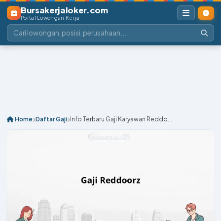
Bursakerjaloker.com
Portal Lowongan Kerja
Home
Daftar Gaji
Info Terbaru Gaji Karyawan Reddo...