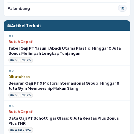
Palembang
10
Artikel Terkait
#1
Butuh Cepat!
Tabel Gaji PT Yasunli Abadi Utama Plastic: Hingga 10 Juta
Bonus Melimpah Lengkap Tunjangan
25 Jul 2026
#2
Dibutuhkan
Besaran Gaji PT X Motors Internasional Group: Hingga 18
Juta Gym Membership Makan Siang
25 Jul 2026
#3
Butuh Cepat!
Data Gaji PT Schott Igar Glass: 8 Juta Keatas Plus Bonus
Plus THR
24 Jul 2026