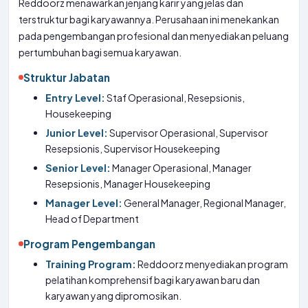
Reddoorz menawarkan jenjang karir yang jelas dan
terstruktur bagi karyawannya. Perusahaan ini menekankan
pada pengembangan profesional dan menyediakan peluang
pertumbuhan bagi semua karyawan.
Struktur Jabatan
Entry Level:
Staf Operasional, Resepsionis,
Housekeeping
Junior Level:
Supervisor Operasional, Supervisor
Resepsionis, Supervisor Housekeeping
Senior Level:
Manager Operasional, Manager
Resepsionis, Manager Housekeeping
Manager Level:
General Manager, Regional Manager,
Head of Department
Program Pengembangan
Training Program:
Reddoorz menyediakan program
pelatihan komprehensif bagi karyawan baru dan
karyawan yang dipromosikan.