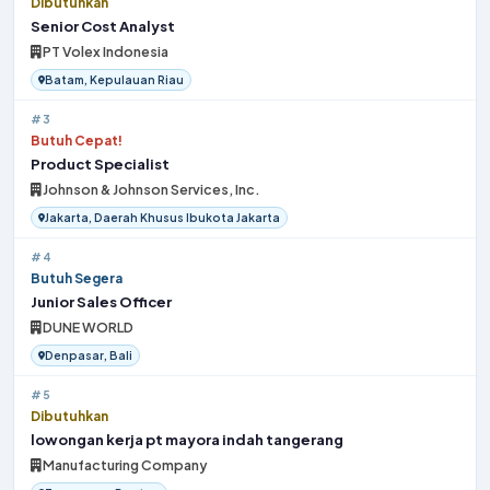
Dibutuhkan
Senior Cost Analyst
PT Volex Indonesia
Batam, Kepulauan Riau
#3
Butuh Cepat!
Product Specialist
Johnson & Johnson Services, Inc.
Jakarta, Daerah Khusus Ibukota Jakarta
#4
Butuh Segera
Junior Sales Officer
DUNE WORLD
Denpasar, Bali
#5
Dibutuhkan
lowongan kerja pt mayora indah tangerang
Manufacturing Company