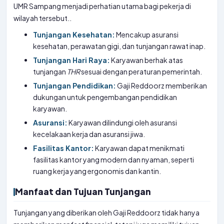
UMR Sampang menjadi perhatian utama bagi pekerja di
wilayah tersebut..
Tunjangan Kesehatan:
Mencakup asuransi
kesehatan, perawatan gigi, dan tunjangan rawat inap.
Tunjangan Hari Raya:
Karyawan berhak atas
tunjangan
THR
sesuai dengan peraturan pemerintah.
Tunjangan Pendidikan:
Gaji Reddoorz memberikan
dukungan untuk pengembangan pendidikan
karyawan.
Asuransi:
Karyawan dilindungi oleh asuransi
kecelakaan kerja dan asuransi jiwa.
Fasilitas Kantor:
Karyawan dapat menikmati
fasilitas kantor yang modern dan nyaman, seperti
ruang kerja yang ergonomis dan kantin.
Manfaat dan Tujuan Tunjangan
Tunjangan yang diberikan oleh Gaji Reddoorz tidak hanya