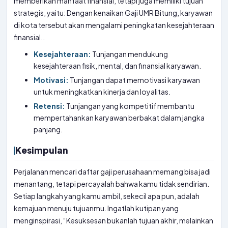
memberikan manfaat finansial, tetapi juga memiliki tujuan
strategis, yaitu: Dengan kenaikan Gaji UMR Bitung, karyawan
di kota tersebut akan mengalami peningkatan kesejahteraan
finansial..
Kesejahteraan:
Tunjangan mendukung
kesejahteraan fisik, mental, dan finansial karyawan.
Motivasi:
Tunjangan dapat memotivasi karyawan
untuk meningkatkan kinerja dan loyalitas.
Retensi:
Tunjangan yang kompetitif membantu
mempertahankan karyawan berbakat dalam jangka
panjang.
Kesimpulan
Perjalanan mencari daftar gaji perusahaan memang bisa jadi
menantang, tetapi percayalah bahwa kamu tidak sendirian.
Setiap langkah yang kamu ambil, sekecil apa pun, adalah
kemajuan menuju tujuanmu. Ingatlah kutipan yang
menginspirasi, “Kesuksesan bukanlah tujuan akhir, melainkan