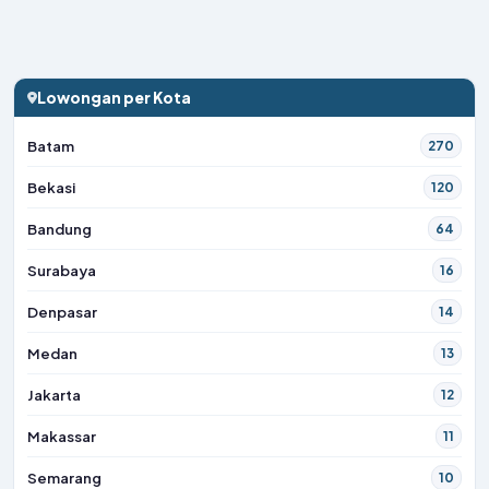
Lowongan per Kota
Batam
270
Bekasi
120
Bandung
64
Surabaya
16
Denpasar
14
Medan
13
Jakarta
12
Makassar
11
Semarang
10