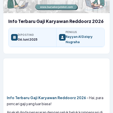
Info Terbaru Gaji Karyawan Reddoorz 2026
PENULIS
DIPOSTING
Rayyan Al Dziqry
06 Juni 2025
Nugraha
Info Terbaru Gaji Karyawan Reddoorz 2026
– Hai, para
pencari gaji yang luar biasa!
Apakah Anda penasaran dengan seluk beluk kompensasi di