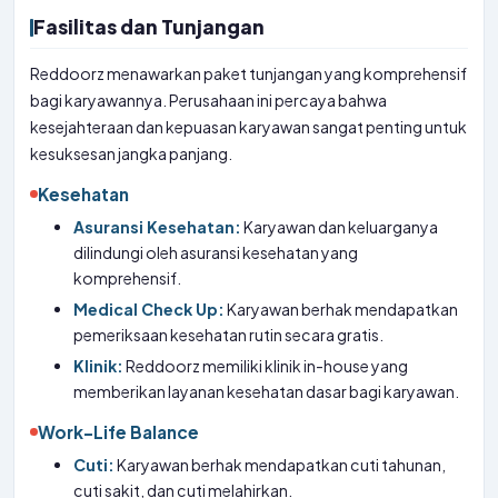
Fasilitas dan Tunjangan
Reddoorz menawarkan paket tunjangan yang komprehensif
bagi karyawannya. Perusahaan ini percaya bahwa
kesejahteraan dan kepuasan karyawan sangat penting untuk
kesuksesan jangka panjang.
Kesehatan
Asuransi Kesehatan:
Karyawan dan keluarganya
dilindungi oleh asuransi kesehatan yang
komprehensif.
Medical Check Up:
Karyawan berhak mendapatkan
pemeriksaan kesehatan rutin secara gratis.
Klinik:
Reddoorz memiliki klinik in-house yang
memberikan layanan kesehatan dasar bagi karyawan.
Work-Life Balance
Cuti:
Karyawan berhak mendapatkan cuti tahunan,
cuti sakit, dan cuti melahirkan.