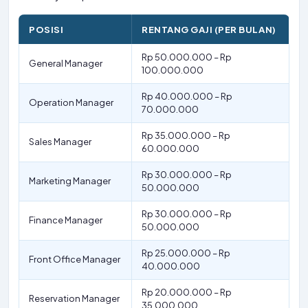
POSISI
RENTANG GAJI (PER BULAN)
Rp 50.000.000 – Rp
General Manager
100.000.000
Rp 40.000.000 – Rp
Operation Manager
70.000.000
Rp 35.000.000 – Rp
Sales Manager
60.000.000
Rp 30.000.000 – Rp
Marketing Manager
50.000.000
Rp 30.000.000 – Rp
Finance Manager
50.000.000
Rp 25.000.000 – Rp
Front Office Manager
40.000.000
Rp 20.000.000 – Rp
Reservation Manager
35.000.000