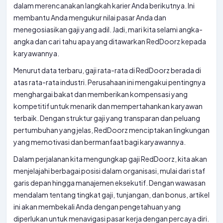
dalam merencanakan langkah karier Anda berikutnya. Ini
membantu Anda mengukur nilai pasar Anda dan
menegosiasikan gaji yang adil. Jadi, mari kita selami angka-
angka dan cari tahu apa yang ditawarkan RedDoorz kepada
karyawannya.
Menurut data terbaru, gaji rata-rata di RedDoorz berada di
atas rata-rata industri. Perusahaan ini mengakui pentingnya
menghargai bakat dan memberikan kompensasi yang
kompetitif untuk menarik dan mempertahankan karyawan
terbaik. Dengan struktur gaji yang transparan dan peluang
pertumbuhan yang jelas, RedDoorz menciptakan lingkungan
yang memotivasi dan bermanfaat bagi karyawannya.
Dalam perjalanan kita mengungkap gaji RedDoorz, kita akan
menjelajahi berbagai posisi dalam organisasi, mulai dari staf
garis depan hingga manajemen eksekutif. Dengan wawasan
mendalam tentang tingkat gaji, tunjangan, dan bonus, artikel
ini akan membekali Anda dengan pengetahuan yang
diperlukan untuk menavigasi pasar kerja dengan percaya diri.