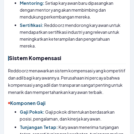
Mentoring:
Setiap karyawan baru dipasangkan
dengan mentor yang akan membimbing dan
mendukung perkembangan mereka.
Sertifikasi:
Reddoorz mendorong karyawan untuk
mendapatkan sertifikasi industri yang relevan untuk
meningkatkan keterampilan dan pengetahuan
mereka.
Sistem Kompensasi
Reddoorz menawarkan sistem kompensasi yang kompetitif
dan adil bagi karyawannya. Perusahaan ini percaya bahwa
kompensasi yang adil dan transparan sangat penting untuk
menarik dan mempertahankan karyawan terbaik.
Komponen Gaji
Gaji Pokok:
Gaji pokok ditentukan berdasarkan
posisi, pengalaman, dan kinerja karyawan.
Tunjangan Tetap:
Karyawan menerima tunjangan