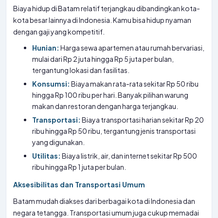
Biaya hidup di Batam relatif terjangkau dibandingkan kota-
kota besar lainnya di Indonesia. Kamu bisa hidup nyaman
dengan gaji yang kompetitif.
Hunian:
Harga sewa apartemen atau rumah bervariasi,
mulai dari Rp 2 juta hingga Rp 5 juta per bulan,
tergantung lokasi dan fasilitas.
Konsumsi:
Biaya makan rata-rata sekitar Rp 50 ribu
hingga Rp 100 ribu per hari. Banyak pilihan warung
makan dan restoran dengan harga terjangkau.
Transportasi:
Biaya transportasi harian sekitar Rp 20
ribu hingga Rp 50 ribu, tergantung jenis transportasi
yang digunakan.
Utilitas:
Biaya listrik, air, dan internet sekitar Rp 500
ribu hingga Rp 1 juta per bulan.
Aksesibilitas dan Transportasi Umum
Batam mudah diakses dari berbagai kota di Indonesia dan
negara tetangga. Transportasi umum juga cukup memadai