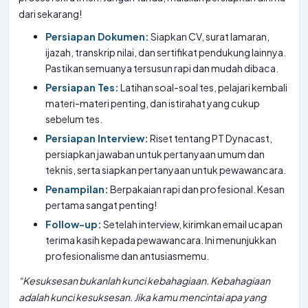
dari sekarang!
Persiapan Dokumen:
Siapkan CV, surat lamaran,
ijazah, transkrip nilai, dan sertifikat pendukung lainnya.
Pastikan semuanya tersusun rapi dan mudah dibaca.
Persiapan Tes:
Latihan soal-soal tes, pelajari kembali
materi-materi penting, dan istirahat yang cukup
sebelum tes.
Persiapan Interview:
Riset tentang PT Dynacast,
persiapkan jawaban untuk pertanyaan umum dan
teknis, serta siapkan pertanyaan untuk pewawancara.
Penampilan:
Berpakaian rapi dan profesional. Kesan
pertama sangat penting!
Follow-up:
Setelah interview, kirimkan email ucapan
terima kasih kepada pewawancara. Ini menunjukkan
profesionalisme dan antusiasmemu.
“Kesuksesan bukanlah kunci kebahagiaan. Kebahagiaan
adalah kunci kesuksesan. Jika kamu mencintai apa yang