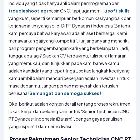
individu yang tidak hanya ahli dalam pemrograman dan
troubleshooting
mesin CNC, tapi juga memiliki
soft skills
yang kuat, seperti kemampuan berkomunikasi yang baik dan
kerja sama tim yang solid. Di PT Dynacast Indonesia (Batam),
kami percaya bahwa karyawan adalah aset berharga. Kami
menawarkan gaji yang kompetitif, tunjangan yang menarik,
dan program pengembangan karir yang berkelanjutan. Jadi,
tunggu apa lagi? Siapkan CV terbaikmu, tulis surat lamaran
yang memukau, dan tunjukkan pada kami bahwa kamu
adalah kandidat yang tepat! Ingat, setiap langkah kecil yang
kamu ambil dalam mencari pekerjaan adalah investasi untuk
masa depanmu. Jangan pernah menyerah dan teruslah
berusaha!
Semangat dan semoga sukses!
Oke, berikut adalah konten detail tentang proses rekrutmen,
lokasi kerja, dan peluang karir untuk ‘Senior Technician CNC
PT Dynacast Indonesia (Batam)’, dengan gaya penulisan
yang inspiratif dan memotivasi:
Proses Rekrutmen Senior Technician CNC PT