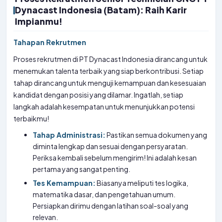
Dynacast Indonesia (Batam): Raih Karir
Impianmu!
Tahapan Rekrutmen
Proses rekrutmen di PT Dynacast Indonesia dirancang untuk
menemukan talenta terbaik yang siap berkontribusi. Setiap
tahap dirancang untuk menguji kemampuan dan kesesuaian
kandidat dengan posisi yang dilamar. Ingatlah, setiap
langkah adalah kesempatan untuk menunjukkan potensi
terbaikmu!
Tahap Administrasi:
Pastikan semua dokumen yang
diminta lengkap dan sesuai dengan persyaratan.
Periksa kembali sebelum mengirim! Ini adalah kesan
pertama yang sangat penting.
Tes Kemampuan:
Biasanya meliputi tes logika,
matematika dasar, dan pengetahuan umum.
Persiapkan dirimu dengan latihan soal-soal yang
relevan.