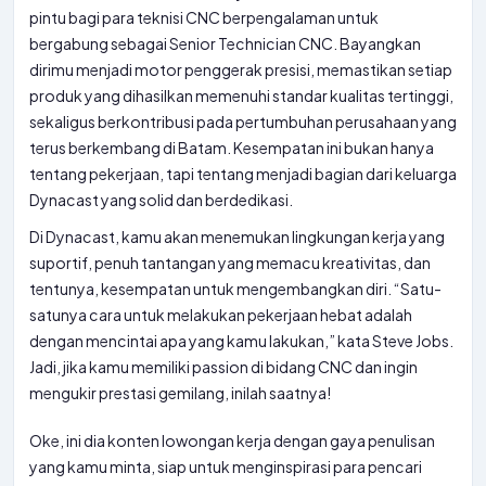
pintu bagi para teknisi CNC berpengalaman untuk
bergabung sebagai Senior Technician CNC. Bayangkan
dirimu menjadi motor penggerak presisi, memastikan setiap
produk yang dihasilkan memenuhi standar kualitas tertinggi,
sekaligus berkontribusi pada pertumbuhan perusahaan yang
terus berkembang di Batam. Kesempatan ini bukan hanya
tentang pekerjaan, tapi tentang menjadi bagian dari keluarga
Dynacast yang solid dan berdedikasi.
Di Dynacast, kamu akan menemukan lingkungan kerja yang
suportif, penuh tantangan yang memacu kreativitas, dan
tentunya, kesempatan untuk mengembangkan diri. “Satu-
satunya cara untuk melakukan pekerjaan hebat adalah
dengan mencintai apa yang kamu lakukan,” kata Steve Jobs.
Jadi, jika kamu memiliki passion di bidang CNC dan ingin
mengukir prestasi gemilang, inilah saatnya!
Oke, ini dia konten lowongan kerja dengan gaya penulisan
yang kamu minta, siap untuk menginspirasi para pencari