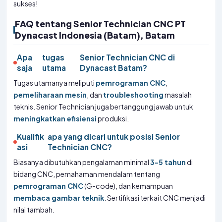
sukses!
FAQ tentang Senior Technician CNC PT
Dynacast Indonesia (Batam), Batam
Apa
tugas
Senior Technician CNC di
saja
utama
Dynacast Batam?
Tugas utamanya meliputi
pemrograman CNC
,
pemeliharaan mesin
, dan
troubleshooting
masalah
teknis. Senior Technician juga bertanggung jawab untuk
meningkatkan efisiensi
produksi.
Kualifik
apa yang dicari untuk posisi Senior
asi
Technician CNC?
Biasanya dibutuhkan pengalaman minimal
3-5 tahun
di
bidang CNC, pemahaman mendalam tentang
pemrograman CNC
(G-code), dan kemampuan
membaca gambar teknik
. Sertifikasi terkait CNC menjadi
nilai tambah.