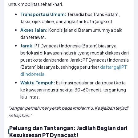
untuk mobilitas sehari-hari.
Transportasi Umum:
Tersedia bus Trans Batam,
taksi, ojek online, dan angkutan kota (angkot).
Akses Jalan:
Kondisi jalan di Batam umumnya baik
dan terawat.
Jarak:
PT Dynacast Indonesia (Batam) biasanya
berlokasi di kawasan industri, yang mudah diakses dari
pusat kota dan bandara. Jarak: PT Dynacast Indonesia
(Batam) biasanya b, sehingga perlu riset
daftar gaji PT
di Indonesia
.
Waktu Tempuh:
Estimasi perjalanan dari pusat kota
ke kawasan industri sekitar 30-60 menit, tergantung
lalu lintas.
“Jangan pernah menyerah pada impianmu. Keajaiban terjadi
setiap hari.”
Peluang dan Tantangan: Jadilah Bagian dari
Kesuksesan PT Dynacast!