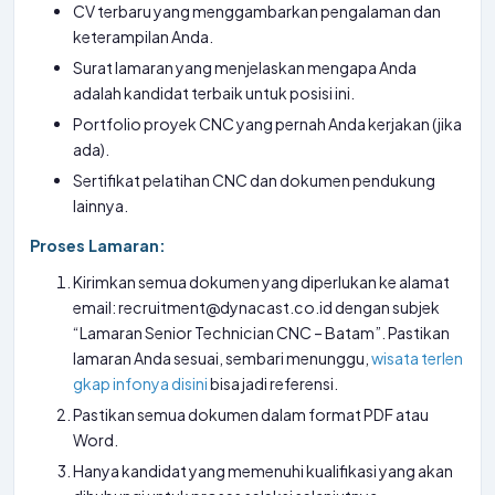
CV terbaru yang menggambarkan pengalaman dan
keterampilan Anda.
Surat lamaran yang menjelaskan mengapa Anda
adalah kandidat terbaik untuk posisi ini.
Portfolio proyek CNC yang pernah Anda kerjakan (jika
ada).
Sertifikat pelatihan CNC dan dokumen pendukung
lainnya.
Proses Lamaran:
Kirimkan semua dokumen yang diperlukan ke alamat
email: recruitment@dynacast.co.id dengan subjek
“Lamaran Senior Technician CNC – Batam”. Pastikan
lamaran Anda sesuai, sembari menunggu,
wisata terlen
gkap infonya disini
bisa jadi referensi.
Pastikan semua dokumen dalam format PDF atau
Word.
Hanya kandidat yang memenuhi kualifikasi yang akan