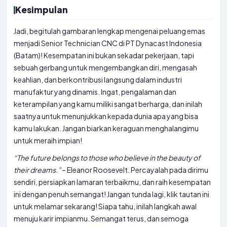
Kesimpulan
Jadi, begitulah gambaran lengkap mengenai peluang emas
menjadi Senior Technician CNC di PT Dynacast Indonesia
(Batam)! Kesempatan ini bukan sekadar pekerjaan, tapi
sebuah gerbang untuk mengembangkan diri, mengasah
keahlian, dan berkontribusi langsung dalam industri
manufaktur yang dinamis. Ingat, pengalaman dan
keterampilan yang kamu miliki sangat berharga, dan inilah
saatnya untuk menunjukkan kepada dunia apa yang bisa
kamu lakukan. Jangan biarkan keraguan menghalangimu
untuk meraih impian!
“The future belongs to those who believe in the beauty of
their dreams.”
– Eleanor Roosevelt. Percayalah pada dirimu
sendiri, persiapkan lamaran terbaikmu, dan raih kesempatan
ini dengan penuh semangat! Jangan tunda lagi, klik tautan ini
untuk melamar sekarang! Siapa tahu, inilah langkah awal
menuju karir impianmu. Semangat terus, dan semoga