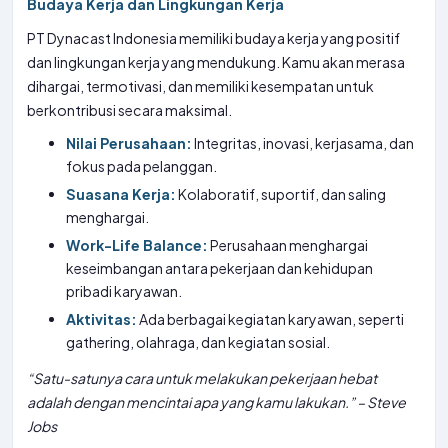
Budaya Kerja dan Lingkungan Kerja
PT Dynacast Indonesia memiliki budaya kerja yang positif
dan lingkungan kerja yang mendukung. Kamu akan merasa
dihargai, termotivasi, dan memiliki kesempatan untuk
berkontribusi secara maksimal.
Nilai Perusahaan:
Integritas, inovasi, kerjasama, dan
fokus pada pelanggan.
Suasana Kerja:
Kolaboratif, suportif, dan saling
menghargai.
Work-Life Balance:
Perusahaan menghargai
keseimbangan antara pekerjaan dan kehidupan
pribadi karyawan.
Aktivitas:
Ada berbagai kegiatan karyawan, seperti
gathering, olahraga, dan kegiatan sosial.
“Satu-satunya cara untuk melakukan pekerjaan hebat
adalah dengan mencintai apa yang kamu lakukan.” – Steve
Jobs