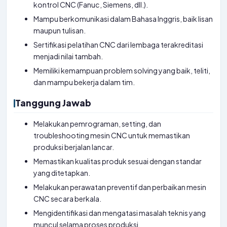
kontrol CNC (Fanuc, Siemens, dll.).
Mampu berkomunikasi dalam Bahasa Inggris, baik lisan
maupun tulisan.
Sertifikasi pelatihan CNC dari lembaga terakreditasi
menjadi nilai tambah.
Memiliki kemampuan problem solving yang baik, teliti,
dan mampu bekerja dalam tim.
Tanggung Jawab
Melakukan pemrograman, setting, dan
troubleshooting mesin CNC untuk memastikan
produksi berjalan lancar.
Memastikan kualitas produk sesuai dengan standar
yang ditetapkan.
Melakukan perawatan preventif dan perbaikan mesin
CNC secara berkala.
Mengidentifikasi dan mengatasi masalah teknis yang
muncul selama proses produksi.