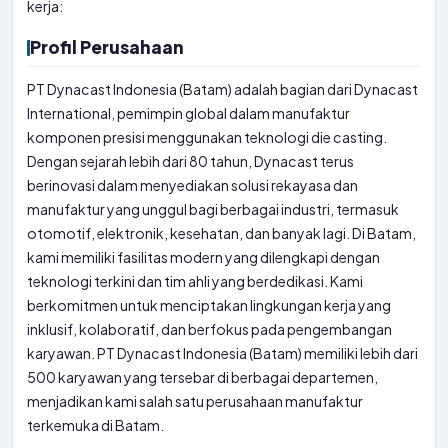
kerja:
Profil Perusahaan
PT Dynacast Indonesia (Batam) adalah bagian dari Dynacast
International, pemimpin global dalam manufaktur
komponen presisi menggunakan teknologi die casting.
Dengan sejarah lebih dari 80 tahun, Dynacast terus
berinovasi dalam menyediakan solusi rekayasa dan
manufaktur yang unggul bagi berbagai industri, termasuk
otomotif, elektronik, kesehatan, dan banyak lagi. Di Batam,
kami memiliki fasilitas modern yang dilengkapi dengan
teknologi terkini dan tim ahli yang berdedikasi. Kami
berkomitmen untuk menciptakan lingkungan kerja yang
inklusif, kolaboratif, dan berfokus pada pengembangan
karyawan. PT Dynacast Indonesia (Batam) memiliki lebih dari
500 karyawan yang tersebar di berbagai departemen,
menjadikan kami salah satu perusahaan manufaktur
terkemuka di Batam.