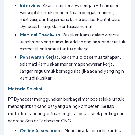
Interview:
Akan ada interview dengan HR dan user.
Bersiaplah untuk menceritakan pengalamanmu,
motivasi, dan bagaimana kamu bisa berkontribusi di
Dynacast. Tunjukkan antusiasmemu!
Medical Check-up:
Pastikan kamu dalam kondisi
kesehatan yang prima. Ini adalah bagian standar untuk
memastikan kamu fit untuk bekerja.
Penawaran Kerja:
Jika kamu lolos semua tahapan,
selamat! Kamu akan menerima penawaran kerja.
Jangan ragu untuk bernegosiasi jika ada hal yang ingin
kamu diskusikan.
Metode Seleksi
PT Dynacast menggunakan berbagai metode seleksi untuk
mendapatkan kandidat yang paling kompeten. Setiap
metode dirancang untuk menguji aspek-aspek penting dari
seorang Senior Technician CNC.
Online Assessment:
Mungkin ada tes online untuk