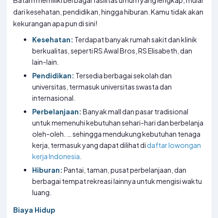
Batam memiliki berbagai fasilitas umum yang lengkap, mulai
dari kesehatan, pendidikan, hingga hiburan. Kamu tidak akan
kekurangan apa pun di sini!
Kesehatan:
Terdapat banyak rumah sakit dan klinik
berkualitas, seperti RS Awal Bros, RS Elisabeth, dan
lain-lain.
Pendidikan:
Tersedia berbagai sekolah dan
universitas, termasuk universitas swasta dan
internasional.
Perbelanjaan:
Banyak mall dan pasar tradisional
untuk memenuhi kebutuhan sehari-hari dan berbelanja
oleh-oleh. … sehingga mendukung kebutuhan tenaga
kerja, termasuk yang dapat dilihat di
daftar lowongan
kerja Indonesia
.
Hiburan:
Pantai, taman, pusat perbelanjaan, dan
berbagai tempat rekreasi lainnya untuk mengisi waktu
luang.
Biaya Hidup