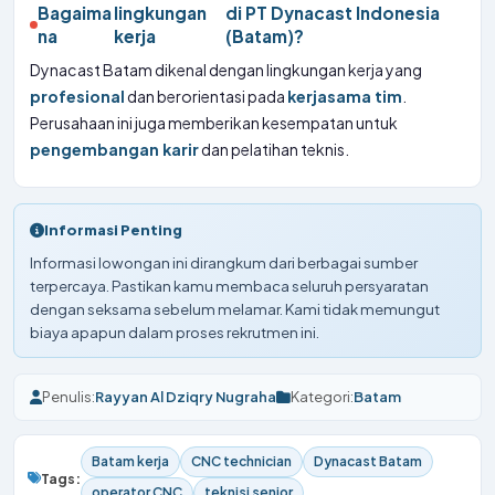
Bagaima
lingkungan
di PT Dynacast Indonesia
na
kerja
(Batam)?
Dynacast Batam dikenal dengan lingkungan kerja yang
profesional
dan berorientasi pada
kerjasama tim
.
Perusahaan ini juga memberikan kesempatan untuk
pengembangan karir
dan pelatihan teknis.
Informasi Penting
Informasi lowongan ini dirangkum dari berbagai sumber
terpercaya. Pastikan kamu membaca seluruh persyaratan
dengan seksama sebelum melamar. Kami tidak memungut
biaya apapun dalam proses rekrutmen ini.
Penulis:
Rayyan Al Dziqry Nugraha
Kategori:
Batam
Batam kerja
CNC technician
Dynacast Batam
Tags:
operator CNC
teknisi senior