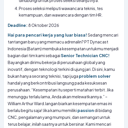
dihubungi untuk proses seleksi selanjutnya.
Proses seleksi meliputi wawancara teknis, tes
kemampuan, dan wawancara dengan tim HR.
Deadline:
8 Oktober 2026
Hai para pencari kerja yang luar biasa!
Sedang mencari
tantangan baru yang memacu adrenalin? PT Dynacast
Indonesia (Batam) membuka kesempatan untukmu menjadi
bagian dari tim kami sebagai
Senior Technician CNC!
Bayangkan dirimu bekerja di perusahaan global yang
inovatif, dengan teknologi terkini di ujung jari. Di sini, kamu
bukan hanya seorang teknisi, tapi juga
problem solver
handal yang berkontribusi langsung pada kesuksesan
perusahaan. “Kesempatan itu seperti matahari terbit. Jika
menunggu terlalu lama, Anda akan melewatkannya.” –
William Arthur Ward Jangan biarkan kesempatan emas ini
berlalu begitu saja! Jika kamu memiliki
passion
di bidang
CNC, pengalaman yang mumpuni, dan semangat untuk
terus belajar, inilah saatnya untuk bersinar. Kami mencari