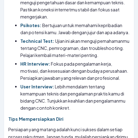
menguji pengetahuan dasar dan kemampuan teknis.
Pastikan koneksi internetmu stabil dan fokus saat
mengerjakan.
Psikotes:
Bertujuan untuk memahami kepribadian
dan potensi kamu. Jawab dengan jujur dan apa adanya.
Technical Test:
Ujian ini akan menguji pemahamanmu
tentang CNC, pemrograman, dan troubleshooting.
Pelajari kembali materi-materi penting.
HR Interview:
Fokus pada pengalaman kerja,
motivasi, dan kesesuaian dengan budaya perusahaan.
Persiapkan jawaban yang relevan dan profesional.
User Interview:
Lebih mendalam tentang
kemampuan teknis dan pengalaman praktis kamu di
bidang CNC. Tunjukkan keahlian dan pengalamanmu
dengan contoh konkret.
Tips Mempersiapkan Diri
Persiapan yang matang adalah kunci sukses dalam setiap
proses rekrutmen. Jangan tunda, mulailah persiapkan dirimu