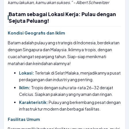
kamu lakukan, kamu akan sukses.” – Albert Schweitzer
Batam sebagai Lokasi Kerja: Pulau dengan
Sejuta Peluang!
Kondisi Geografis dan Iklim
Batam adalah pulau yang strategis di Indonesia, berdekatan
dengan Singapura dan Malaysia. Iklimnya tropis, dengan
cuaca hangat sepanjang tahun. Siap-siap menikmati
matahari dan keindahan alamnya!
Lokasi:
Terletak di Selat Malaka, menjadikannya pusat
perdagangan dan industri yang penting.
Iklim:
Tropis dengan suhu rata-rata 26-32 derajat
Celcius. Siapkan pakaian yang nyaman dan ringan.
Karakteristik:
Pulau yang berkembang pesat dengan
infrastruktur modern dan berbagai fasilitas.
Fasilitas Umum