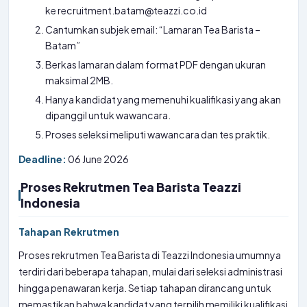
ke recruitment.batam@teazzi.co.id
Cantumkan subjek email: “Lamaran Tea Barista –
Batam”
Berkas lamaran dalam format PDF dengan ukuran
maksimal 2MB.
Hanya kandidat yang memenuhi kualifikasi yang akan
dipanggil untuk wawancara.
Proses seleksi meliputi wawancara dan tes praktik.
Deadline:
06 June 2026
Proses Rekrutmen Tea Barista Teazzi
Indonesia
Tahapan Rekrutmen
Proses rekrutmen Tea Barista di Teazzi Indonesia umumnya
terdiri dari beberapa tahapan, mulai dari seleksi administrasi
hingga penawaran kerja. Setiap tahapan dirancang untuk
memastikan bahwa kandidat yang terpilih memiliki kualifikasi