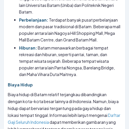
lain Universitas Batam (Uniba) dan Politeknik Negeri
Batam.
Perbelanjaan:
Terdapat banyak pusat perbelanjaan
modern dan pasar tradisional di Batam. Beberapa mall
populer antara lain Nagoya Hill Shopping Mall, Mega
Mall Batam Centre, dan Grand Batam Mall.
Hiburan:
Batam menawarkan berbagai tempat
rekreasi dan hiburan, seperti pantai, taman, dan
tempat wisata sejarah. Beberapa tempat wisata
populer antara lain Pantai Nongsa, Barelang Bridge,
dan Maha Vihara Duta Maitreya.
Biaya Hidup
Biaya hidup di Batam relatif terjangkau dibandingkan
dengan kota-kota besar lainnya di Indonesia. Namun, biaya
hidup dapat bervariasi tergantung pada gaya hidup dan
lokasi tempat tinggal. Informasi lebih lanjut mengenai
Daftar
Gaji Seluruh Indonesia
dapat memberikan gambaran yang