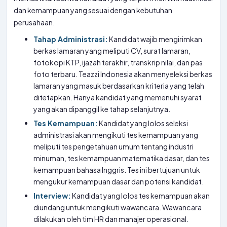
dan kemampuan yang sesuai dengan kebutuhan
perusahaan.
Tahap Administrasi:
Kandidat wajib mengirimkan
berkas lamaran yang meliputi CV, surat lamaran,
fotokopi KTP, ijazah terakhir, transkrip nilai, dan pas
foto terbaru. Teazzi Indonesia akan menyeleksi berkas
lamaran yang masuk berdasarkan kriteria yang telah
ditetapkan. Hanya kandidat yang memenuhi syarat
yang akan dipanggil ke tahap selanjutnya.
Tes Kemampuan:
Kandidat yang lolos seleksi
administrasi akan mengikuti tes kemampuan yang
meliputi tes pengetahuan umum tentang industri
minuman, tes kemampuan matematika dasar, dan tes
kemampuan bahasa Inggris. Tes ini bertujuan untuk
mengukur kemampuan dasar dan potensi kandidat.
Interview:
Kandidat yang lolos tes kemampuan akan
diundang untuk mengikuti wawancara. Wawancara
dilakukan oleh tim HR dan manajer operasional.