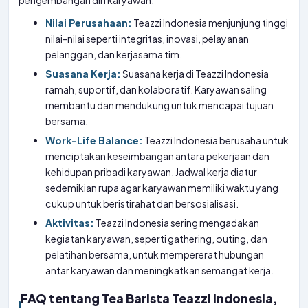
pengembangan diri karyawan.
Nilai Perusahaan:
Teazzi Indonesia menjunjung tinggi
nilai-nilai seperti integritas, inovasi, pelayanan
pelanggan, dan kerjasama tim.
Suasana Kerja:
Suasana kerja di Teazzi Indonesia
ramah, suportif, dan kolaboratif. Karyawan saling
membantu dan mendukung untuk mencapai tujuan
bersama.
Work-Life Balance:
Teazzi Indonesia berusaha untuk
menciptakan keseimbangan antara pekerjaan dan
kehidupan pribadi karyawan. Jadwal kerja diatur
sedemikian rupa agar karyawan memiliki waktu yang
cukup untuk beristirahat dan bersosialisasi.
Aktivitas:
Teazzi Indonesia sering mengadakan
kegiatan karyawan, seperti gathering, outing, dan
pelatihan bersama, untuk mempererat hubungan
antar karyawan dan meningkatkan semangat kerja.
FAQ tentang Tea Barista Teazzi Indonesia,