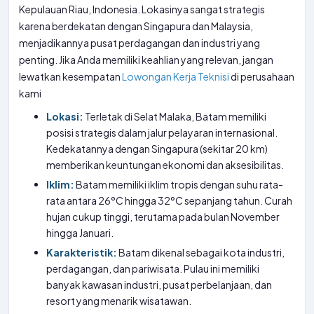
Kepulauan Riau, Indonesia. Lokasinya sangat strategis
karena berdekatan dengan Singapura dan Malaysia,
menjadikannya pusat perdagangan dan industri yang
penting. Jika Anda memiliki keahlian yang relevan, jangan
lewatkan kesempatan
Lowongan Kerja Teknisi
di perusahaan
kami
Lokasi:
Terletak di Selat Malaka, Batam memiliki
posisi strategis dalam jalur pelayaran internasional.
Kedekatannya dengan Singapura (sekitar 20 km)
memberikan keuntungan ekonomi dan aksesibilitas.
Iklim:
Batam memiliki iklim tropis dengan suhu rata-
rata antara 26°C hingga 32°C sepanjang tahun. Curah
hujan cukup tinggi, terutama pada bulan November
hingga Januari.
Karakteristik:
Batam dikenal sebagai kota industri,
perdagangan, dan pariwisata. Pulau ini memiliki
banyak kawasan industri, pusat perbelanjaan, dan
resort yang menarik wisatawan.