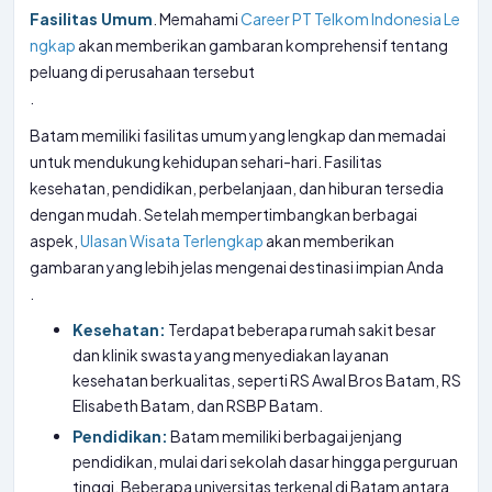
Fasilitas Umum
. Memahami
Career PT Telkom Indonesia Le
ngkap
akan memberikan gambaran komprehensif tentang
peluang di perusahaan tersebut
.
Batam memiliki fasilitas umum yang lengkap dan memadai
untuk mendukung kehidupan sehari-hari. Fasilitas
kesehatan, pendidikan, perbelanjaan, dan hiburan tersedia
dengan mudah. Setelah mempertimbangkan berbagai
aspek,
Ulasan Wisata Terlengkap
akan memberikan
gambaran yang lebih jelas mengenai destinasi impian Anda
.
Kesehatan:
Terdapat beberapa rumah sakit besar
dan klinik swasta yang menyediakan layanan
kesehatan berkualitas, seperti RS Awal Bros Batam, RS
Elisabeth Batam, dan RSBP Batam.
Pendidikan:
Batam memiliki berbagai jenjang
pendidikan, mulai dari sekolah dasar hingga perguruan
tinggi. Beberapa universitas terkenal di Batam antara