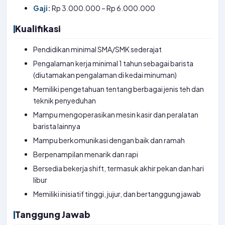
Gaji:
Rp 3.000.000 – Rp 6.000.000
Kualifikasi
Pendidikan minimal SMA/SMK sederajat
Pengalaman kerja minimal 1 tahun sebagai barista
(diutamakan pengalaman di kedai minuman)
Memiliki pengetahuan tentang berbagai jenis teh dan
teknik penyeduhan
Mampu mengoperasikan mesin kasir dan peralatan
barista lainnya
Mampu berkomunikasi dengan baik dan ramah
Berpenampilan menarik dan rapi
Bersedia bekerja shift, termasuk akhir pekan dan hari
libur
Memiliki inisiatif tinggi, jujur, dan bertanggung jawab
Tanggung Jawab