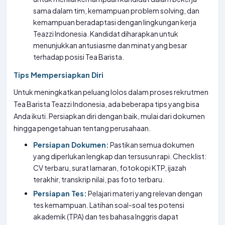
sama dalam tim, kemampuan problem solving, dan
kemampuan beradaptasi dengan lingkungan kerja
Teazzi Indonesia. Kandidat diharapkan untuk
menunjukkan antusiasme dan minat yang besar
terhadap posisi Tea Barista.
Tips Mempersiapkan Diri
Untuk meningkatkan peluang lolos dalam proses rekrutmen
Tea Barista Teazzi Indonesia, ada beberapa tips yang bisa
Anda ikuti. Persiapkan diri dengan baik, mulai dari dokumen
hingga pengetahuan tentang perusahaan.
Persiapan Dokumen:
Pastikan semua dokumen
yang diperlukan lengkap dan tersusun rapi. Checklist:
CV terbaru, surat lamaran, fotokopi KTP, ijazah
terakhir, transkrip nilai, pas foto terbaru.
Persiapan Tes:
Pelajari materi yang relevan dengan
tes kemampuan. Latihan soal-soal tes potensi
akademik (TPA) dan tes bahasa Inggris dapat