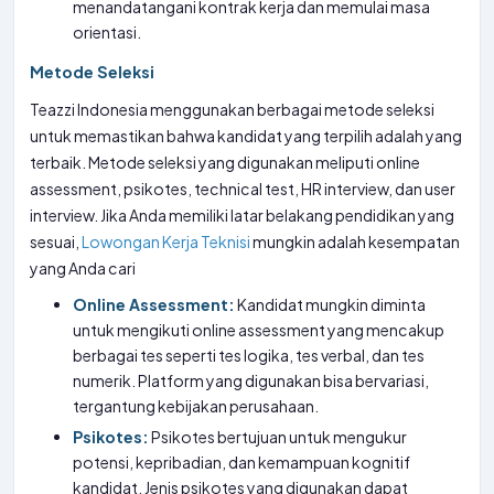
menandatangani kontrak kerja dan memulai masa
orientasi.
Metode Seleksi
Teazzi Indonesia menggunakan berbagai metode seleksi
untuk memastikan bahwa kandidat yang terpilih adalah yang
terbaik. Metode seleksi yang digunakan meliputi online
assessment, psikotes, technical test, HR interview, dan user
interview. Jika Anda memiliki latar belakang pendidikan yang
sesuai,
Lowongan Kerja Teknisi
mungkin adalah kesempatan
yang Anda cari
Online Assessment:
Kandidat mungkin diminta
untuk mengikuti online assessment yang mencakup
berbagai tes seperti tes logika, tes verbal, dan tes
numerik. Platform yang digunakan bisa bervariasi,
tergantung kebijakan perusahaan.
Psikotes:
Psikotes bertujuan untuk mengukur
potensi, kepribadian, dan kemampuan kognitif
kandidat. Jenis psikotes yang digunakan dapat