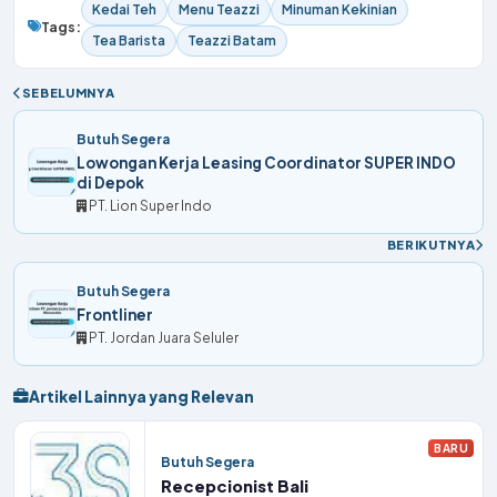
Kedai Teh
Menu Teazzi
Minuman Kekinian
Tags:
Tea Barista
Teazzi Batam
SEBELUMNYA
Butuh Segera
Lowongan Kerja Leasing Coordinator SUPER INDO
di Depok
PT. Lion Super Indo
BERIKUTNYA
Butuh Segera
Frontliner
PT. Jordan Juara Seluler
Artikel Lainnya yang Relevan
BARU
Butuh Segera
Recepcionist Bali