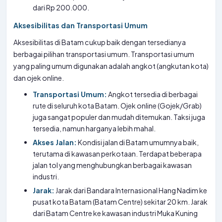
dari Rp 200.000.
Aksesibilitas dan Transportasi Umum
Aksesibilitas di Batam cukup baik dengan tersedianya
berbagai pilihan transportasi umum. Transportasi umum
yang paling umum digunakan adalah angkot (angkutan kota)
dan ojek online.
Transportasi Umum:
Angkot tersedia di berbagai
rute di seluruh kota Batam. Ojek online (Gojek/Grab)
juga sangat populer dan mudah ditemukan. Taksi juga
tersedia, namun harganya lebih mahal.
Akses Jalan:
Kondisi jalan di Batam umumnya baik,
terutama di kawasan perkotaan. Terdapat beberapa
jalan tol yang menghubungkan berbagai kawasan
industri.
Jarak:
Jarak dari Bandara Internasional Hang Nadim ke
pusat kota Batam (Batam Centre) sekitar 20 km. Jarak
dari Batam Centre ke kawasan industri Muka Kuning