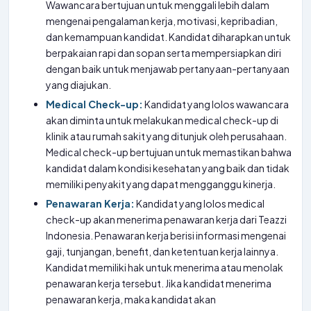
Wawancara bertujuan untuk menggali lebih dalam
mengenai pengalaman kerja, motivasi, kepribadian,
dan kemampuan kandidat. Kandidat diharapkan untuk
berpakaian rapi dan sopan serta mempersiapkan diri
dengan baik untuk menjawab pertanyaan-pertanyaan
yang diajukan.
Medical Check-up:
Kandidat yang lolos wawancara
akan diminta untuk melakukan medical check-up di
klinik atau rumah sakit yang ditunjuk oleh perusahaan.
Medical check-up bertujuan untuk memastikan bahwa
kandidat dalam kondisi kesehatan yang baik dan tidak
memiliki penyakit yang dapat mengganggu kinerja.
Penawaran Kerja:
Kandidat yang lolos medical
check-up akan menerima penawaran kerja dari Teazzi
Indonesia. Penawaran kerja berisi informasi mengenai
gaji, tunjangan, benefit, dan ketentuan kerja lainnya.
Kandidat memiliki hak untuk menerima atau menolak
penawaran kerja tersebut. Jika kandidat menerima
penawaran kerja, maka kandidat akan