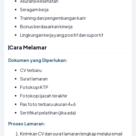
Asuransi kesehatan
Seragam kerja
Training dan pengembangan karir
Bonus berdasarkan kinerja
Lingkungan kerja yang positif dan suportif
Cara Melamar
Dokumen yang Diperlukan:
CV terbaru
Surat lamaran
Fotokopi KTP
Fotokopi ijazah terakhir
Pas foto terbaru ukuran 4×6
Sertifikat pelatihan (jika ada)
Proses Lamaran:
Kirimkan CV dan surat lamaran lengkap melalui email