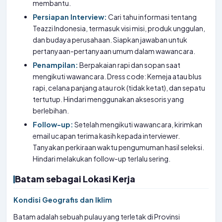
membantu.
Persiapan Interview:
Cari tahu informasi tentang
Teazzi Indonesia, termasuk visi misi, produk unggulan,
dan budaya perusahaan. Siapkan jawaban untuk
pertanyaan-pertanyaan umum dalam wawancara.
Penampilan:
Berpakaian rapi dan sopan saat
mengikuti wawancara. Dress code: Kemeja atau blus
rapi, celana panjang atau rok (tidak ketat), dan sepatu
tertutup. Hindari menggunakan aksesoris yang
berlebihan.
Follow-up:
Setelah mengikuti wawancara, kirimkan
email ucapan terima kasih kepada interviewer.
Tanyakan perkiraan waktu pengumuman hasil seleksi.
Hindari melakukan follow-up terlalu sering.
Batam sebagai Lokasi Kerja
Kondisi Geografis dan Iklim
Batam adalah sebuah pulau yang terletak di Provinsi