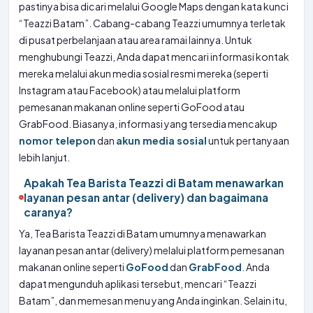
pastinya bisa dicari melalui Google Maps dengan kata kunci
“Teazzi Batam”. Cabang-cabang Teazzi umumnya terletak
di pusat perbelanjaan atau area ramai lainnya. Untuk
menghubungi Teazzi, Anda dapat mencari informasi kontak
mereka melalui akun media sosial resmi mereka (seperti
Instagram atau Facebook) atau melalui platform
pemesanan makanan online seperti GoFood atau
GrabFood. Biasanya, informasi yang tersedia mencakup
nomor telepon
dan
akun media sosial
untuk pertanyaan
lebih lanjut.
Apakah Tea Barista Teazzi di Batam menawarkan
layanan pesan antar (delivery) dan bagaimana
caranya?
Ya, Tea Barista Teazzi di Batam umumnya menawarkan
layanan pesan antar (delivery) melalui platform pemesanan
makanan online seperti
GoFood
dan
GrabFood
. Anda
dapat mengunduh aplikasi tersebut, mencari “Teazzi
Batam”, dan memesan menu yang Anda inginkan. Selain itu,