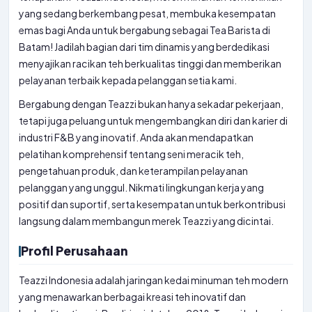
yang sedang berkembang pesat, membuka kesempatan
emas bagi Anda untuk bergabung sebagai Tea Barista di
Batam! Jadilah bagian dari tim dinamis yang berdedikasi
menyajikan racikan teh berkualitas tinggi dan memberikan
pelayanan terbaik kepada pelanggan setia kami.
Bergabung dengan Teazzi bukan hanya sekadar pekerjaan,
tetapi juga peluang untuk mengembangkan diri dan karier di
industri F&B yang inovatif. Anda akan mendapatkan
pelatihan komprehensif tentang seni meracik teh,
pengetahuan produk, dan keterampilan pelayanan
pelanggan yang unggul. Nikmati lingkungan kerja yang
positif dan suportif, serta kesempatan untuk berkontribusi
langsung dalam membangun merek Teazzi yang dicintai.
Profil Perusahaan
Teazzi Indonesia adalah jaringan kedai minuman teh modern
yang menawarkan berbagai kreasi teh inovatif dan