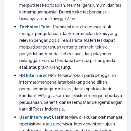
meliputi tes kepribadian, tes inteligensi umum, dan tes
kemampuan spasial. Durasi psikotes bervariasi,
biasanya antara 1 hingga 2 jam.
Technical Test:
Technical test dirancang untuk
menguji pengetahuan dan keterampilan teknis yang
relevan dengan posisi Tea Barista. Materi tes dapat
meliputi pengetahuan tentang jenis teh, teknik
penyeduhan, standar kebersihan, dan pelayanan
pelanggan. Format tes dapat berupa pilihan ganda,
esai, atau praktik langsung.
HR Interview:
HR interview fokus pada penggalian
informasi mengenai latar belakang pendidikan,
pengalaman kerja, motivasi, dan ekspektasi karir
kandidat. HR juga akan menjelaskan mengenai budaya
perusahaan, benefit, dan kesempatan pengembangan
karir di Teazzi Indonesia.
User Interview:
User interview dilakukan oleh manajer
operasional atau supervisor. Interview ini bertujuan
untuk menilai kemampuan kandidat dalam bekerja