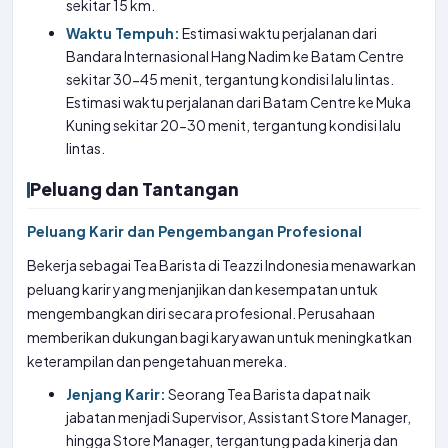
sekitar 15 km.
Waktu Tempuh:
Estimasi waktu perjalanan dari
Bandara Internasional Hang Nadim ke Batam Centre
sekitar 30-45 menit, tergantung kondisi lalu lintas.
Estimasi waktu perjalanan dari Batam Centre ke Muka
Kuning sekitar 20-30 menit, tergantung kondisi lalu
lintas.
Peluang dan Tantangan
Peluang Karir dan Pengembangan Profesional
Bekerja sebagai Tea Barista di Teazzi Indonesia menawarkan
peluang karir yang menjanjikan dan kesempatan untuk
mengembangkan diri secara profesional. Perusahaan
memberikan dukungan bagi karyawan untuk meningkatkan
keterampilan dan pengetahuan mereka.
Jenjang Karir:
Seorang Tea Barista dapat naik
jabatan menjadi Supervisor, Assistant Store Manager,
hingga Store Manager, tergantung pada kinerja dan