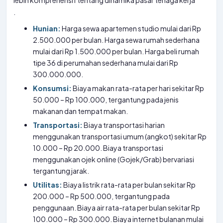
lebih komprehensif tentang dinamika pasar tenaga kerja
.
Hunian:
Harga sewa apartemen studio mulai dari Rp
2.500.000 per bulan. Harga sewa rumah sederhana
mulai dari Rp 1.500.000 per bulan. Harga beli rumah
tipe 36 di perumahan sederhana mulai dari Rp
300.000.000.
Konsumsi:
Biaya makan rata-rata per hari sekitar Rp
50.000 – Rp 100.000, tergantung pada jenis
makanan dan tempat makan.
Transportasi:
Biaya transportasi harian
menggunakan transportasi umum (angkot) sekitar Rp
10.000 – Rp 20.000. Biaya transportasi
menggunakan ojek online (Gojek/Grab) bervariasi
tergantung jarak.
Utilitas:
Biaya listrik rata-rata per bulan sekitar Rp
200.000 – Rp 500.000, tergantung pada
penggunaan. Biaya air rata-rata per bulan sekitar Rp
100.000 – Rp 300.000. Biaya internet bulanan mulai