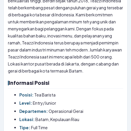
berkualitas tinggi. Berdiri sejak tahun 2018, Teazzi Indonesia
telah berkembang pesat dengan puluhan gerai yang tersebar
di berbagai kota besar di Indonesia. Kami berkomitmen
untuk memberikan pengalaman minum teh yang unik dan
menyegarkan bagi pelanggan kami. Dengan fokus pada
kualitas bahan baku, inovasi menu, dan pelayanan yang
ramah, Teazzi Indonesia terus berupaya menjadi pemimpin
pasar dalam industri minuman teh modern. Jumlah karyawan
Teazzi Indonesia saat ini mencapai lebih dari 500 orang.
Lokasi kantor pusat berada di Jakarta, dengan cabang dan
gerai di berbagai kota termasuk Batam.
Informasi Posisi
Posisi:
Tea Barista
Level:
Entry/Junior
Departemen:
Operasional Gerai
Lokasi:
Batam, Kepulauan Riau
Tipe:
Full Time