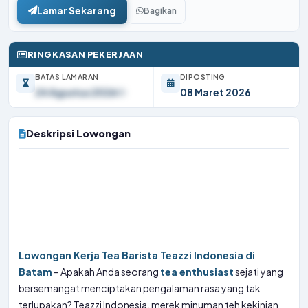
Lamar Sekarang
Bagikan
RINGKASAN PEKERJAAN
BATAS LAMARAN
DIPOSTING
24 Agustus 2026
08 Maret 2026
Deskripsi Lowongan
Lowongan Kerja Tea Barista Teazzi Indonesia di
Batam
– Apakah Anda seorang
tea enthusiast
sejati yang
bersemangat menciptakan pengalaman rasa yang tak
terlupakan? Teazzi Indonesia, merek minuman teh kekinian