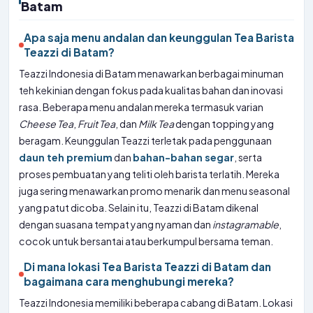
Batam
Apa saja menu andalan dan keunggulan Tea Barista
Teazzi di Batam?
Teazzi Indonesia di Batam menawarkan berbagai minuman
teh kekinian dengan fokus pada kualitas bahan dan inovasi
rasa. Beberapa menu andalan mereka termasuk varian
Cheese Tea
,
Fruit Tea
, dan
Milk Tea
dengan topping yang
beragam. Keunggulan Teazzi terletak pada penggunaan
daun teh premium
dan
bahan-bahan segar
, serta
proses pembuatan yang teliti oleh barista terlatih. Mereka
juga sering menawarkan promo menarik dan menu seasonal
yang patut dicoba. Selain itu, Teazzi di Batam dikenal
dengan suasana tempat yang nyaman dan
instagramable
,
cocok untuk bersantai atau berkumpul bersama teman.
Di mana lokasi Tea Barista Teazzi di Batam dan
bagaimana cara menghubungi mereka?
Teazzi Indonesia memiliki beberapa cabang di Batam. Lokasi