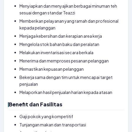
Menyiapkan dan menyajikan berbagai minuman teh
sesuai dengan standar Teazzi
Memberikan pelayanan yang ramah dan profesional
kepada pelanggan
Menjaga kebersihan dan kerapian area kerja
Mengelola stok bahan baku dan peralatan
Melakukan inventarisasi secara berkala
Menerima dan memproses pesanan pelanggan
Memastikan kepuasan pelanggan
Bekerja sama dengan tim untuk mencapai target
penjualan
Melaporkan hasil penjualan harian kepada atasan
Benefit dan Fasilitas
Gaji pokok yang kompetitif
Tunjangan makan dan transportasi