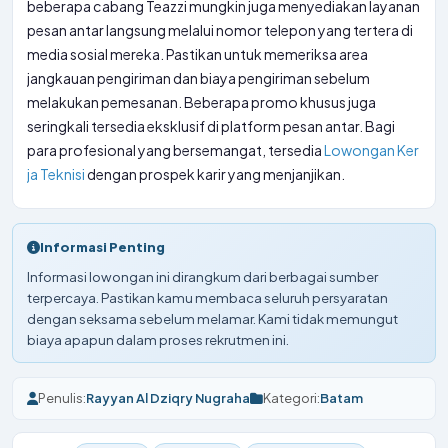
beberapa cabang Teazzi mungkin juga menyediakan layanan
pesan antar langsung melalui nomor telepon yang tertera di
media sosial mereka. Pastikan untuk memeriksa area
jangkauan pengiriman dan biaya pengiriman sebelum
melakukan pemesanan. Beberapa promo khusus juga
seringkali tersedia eksklusif di platform pesan antar. Bagi
para profesional yang bersemangat, tersedia
Lowongan Ker
ja Teknisi
dengan prospek karir yang menjanjikan.
Informasi Penting
Informasi lowongan ini dirangkum dari berbagai sumber
terpercaya. Pastikan kamu membaca seluruh persyaratan
dengan seksama sebelum melamar. Kami tidak memungut
biaya apapun dalam proses rekrutmen ini.
Penulis:
Rayyan Al Dziqry Nugraha
Kategori:
Batam