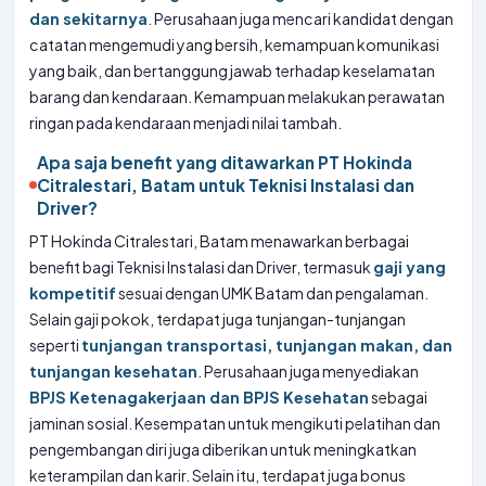
dan sekitarnya
. Perusahaan juga mencari kandidat dengan
catatan mengemudi yang bersih, kemampuan komunikasi
yang baik, dan bertanggung jawab terhadap keselamatan
barang dan kendaraan. Kemampuan melakukan perawatan
ringan pada kendaraan menjadi nilai tambah.
Apa saja benefit yang ditawarkan PT Hokinda
Citralestari, Batam untuk Teknisi Instalasi dan
Driver?
PT Hokinda Citralestari, Batam menawarkan berbagai
benefit bagi Teknisi Instalasi dan Driver, termasuk
gaji yang
kompetitif
sesuai dengan UMK Batam dan pengalaman.
Selain gaji pokok, terdapat juga tunjangan-tunjangan
seperti
tunjangan transportasi, tunjangan makan, dan
tunjangan kesehatan
. Perusahaan juga menyediakan
BPJS Ketenagakerjaan dan BPJS Kesehatan
sebagai
jaminan sosial. Kesempatan untuk mengikuti pelatihan dan
pengembangan diri juga diberikan untuk meningkatkan
keterampilan dan karir. Selain itu, terdapat juga bonus