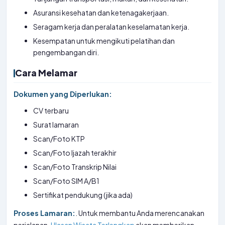
Asuransi kesehatan dan ketenagakerjaan.
Seragam kerja dan peralatan keselamatan kerja.
Kesempatan untuk mengikuti pelatihan dan
pengembangan diri.
Cara Melamar
Dokumen yang Diperlukan:
CV terbaru
Surat lamaran
Scan/Foto KTP
Scan/Foto Ijazah terakhir
Scan/Foto Transkrip Nilai
Scan/Foto SIM A/B1
Sertifikat pendukung (jika ada)
Proses Lamaran:
. Untuk membantu Anda merencanakan