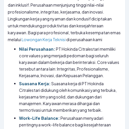
dan inklusif. Perusahaan menjunjung tinggi nilai-nilai
profesionalisme, integritas, kerjasama, dan inovasi.
Lingkungan kerja yang nyaman dan kondusif diciptakan
untuk mendukung produktivitas dan kesejahteraan
karyawan. Bagi para profesional, terbuka kesempatan emas
melalui
Lowongan Kerja Teknisi
di perusahaan kami
Nilai Perusahaan:
PT Hokinda Citralestari memiliki
core values yang menjadi pedoman bagi seluruh
karyawan dalam bekerja dan berinteraksi. Core values
tersebut antara lain: Integritas, Profesionalisme,
Kerjasama, Inovasi, dan Kepuasan Pelanggan.
Suasana Kerja:
Suasana kerja di PT Hokinda
Citralestari didukung oleh komunikasi yang terbuka,
kerjasama tim yang solid, dan dukungan dari
manajemen. Karyawan merasa dihargai dan
termotivasi untuk memberikan yang terbaik.
Work-Life Balance:
Perusahaan menyadari
pentingnya work-life balance bagi kesejahteraan