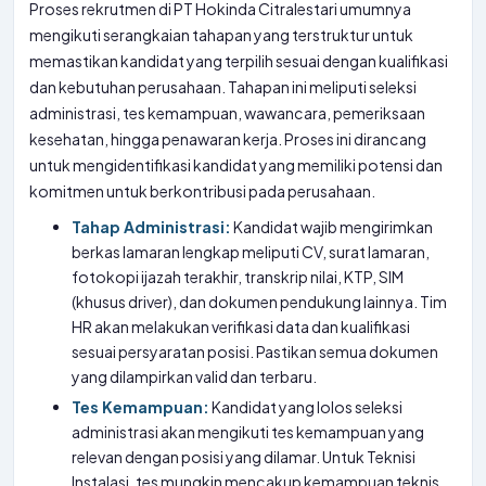
Proses rekrutmen di PT Hokinda Citralestari umumnya
mengikuti serangkaian tahapan yang terstruktur untuk
memastikan kandidat yang terpilih sesuai dengan kualifikasi
dan kebutuhan perusahaan. Tahapan ini meliputi seleksi
administrasi, tes kemampuan, wawancara, pemeriksaan
kesehatan, hingga penawaran kerja. Proses ini dirancang
untuk mengidentifikasi kandidat yang memiliki potensi dan
komitmen untuk berkontribusi pada perusahaan.
Tahap Administrasi:
Kandidat wajib mengirimkan
berkas lamaran lengkap meliputi CV, surat lamaran,
fotokopi ijazah terakhir, transkrip nilai, KTP, SIM
(khusus driver), dan dokumen pendukung lainnya. Tim
HR akan melakukan verifikasi data dan kualifikasi
sesuai persyaratan posisi. Pastikan semua dokumen
yang dilampirkan valid dan terbaru.
Tes Kemampuan:
Kandidat yang lolos seleksi
administrasi akan mengikuti tes kemampuan yang
relevan dengan posisi yang dilamar. Untuk Teknisi
Instalasi, tes mungkin mencakup kemampuan teknis