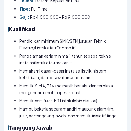
Lokasi:
Batam, Kepulauan Riau
Tipe:
Full Time
Gaji:
Rp 4.000.000 – Rp 9.000.000
Kualifikasi
Pendidikan minimum SMK/STM jurusan Teknik
Elektro/Listrik atau Otomotif.
Pengalaman kerja minimal 1 tahun sebagai teknisi
instalasi listrik atau mekanik.
Memahami dasar-dasar instalasi listrik, sistem
kelistrikan, dan perawatan kendaraan.
Memiliki SIM A/B1 yang masih berlaku dan terbiasa
mengendarai mobil operasional.
Memiliki sertifikasi K3 Listrik (lebih disukai).
Mampu bekerja secara mandiri maupun dalam tim,
jujur, bertanggung jawab, dan memiliki inisiatif tinggi.
Tanggung Jawab