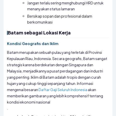
Jangan terlalu sering menghubungi HRD untuk
menanyakan status lamaran
Bersikap sopan dan profesional dalam
berkomunikasi
Batam sebagai Lokasi Kerja
Kondisi Geografis dan Iklim
Batam merupakan sebuah pulau yang terletak di Provinsi
Kepulauan Riau, Indonesia. Secara geografis, Batam sangat
strategis karena berdekatan dengan Singapura dan
Malaysia, menjadikannya pusat perdagangan dan industri
yang penting. Iklim di Batam adalah tropis dengan curah
hujan yang cukup tinggi sepanjang tahun. Informasi
mengenai besaran
Daftar Gaji Seluruh Indonesia
akan
memberikan gambaran yang lebih komprehensif tentang
kondisi ekonomi nasional
.