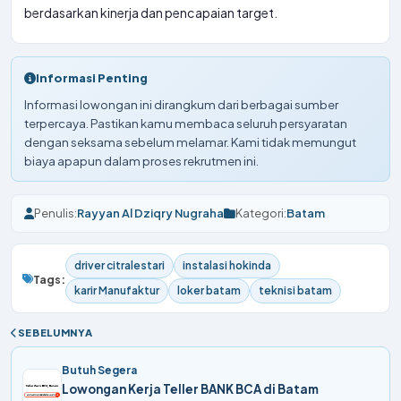
berdasarkan kinerja dan pencapaian target.
Informasi Penting
Informasi lowongan ini dirangkum dari berbagai sumber
terpercaya. Pastikan kamu membaca seluruh persyaratan
dengan seksama sebelum melamar. Kami tidak memungut
biaya apapun dalam proses rekrutmen ini.
Penulis:
Rayyan Al Dziqry Nugraha
Kategori:
Batam
driver citralestari
instalasi hokinda
Tags:
karir Manufaktur
loker batam
teknisi batam
SEBELUMNYA
Butuh Segera
Lowongan Kerja Teller BANK BCA di Batam