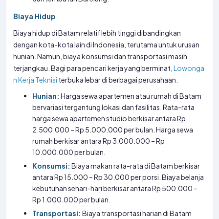
Biaya Hidup
Biaya hidup di Batam relatif lebih tinggi dibandingkan
dengan kota-kota lain di Indonesia, terutama untuk urusan
hunian. Namun, biaya konsumsi dan transportasi masih
terjangkau. Bagi para pencari kerja yang berminat,
Lowonga
n Kerja Teknisi
terbuka lebar di berbagai perusahaan.
Hunian:
Harga sewa apartemen atau rumah di Batam
bervariasi tergantung lokasi dan fasilitas. Rata-rata
harga sewa apartemen studio berkisar antara Rp
2.500.000 – Rp 5.000.000 per bulan. Harga sewa
rumah berkisar antara Rp 3.000.000 – Rp
10.000.000 per bulan.
Konsumsi:
Biaya makan rata-rata di Batam berkisar
antara Rp 15.000 – Rp 30.000 per porsi. Biaya belanja
kebutuhan sehari-hari berkisar antara Rp 500.000 –
Rp 1.000.000 per bulan.
Transportasi:
Biaya transportasi harian di Batam