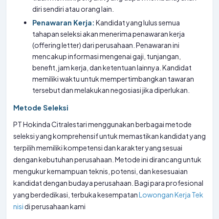
diri sendiri atau orang lain.
Penawaran Kerja:
Kandidat yang lulus semua
tahapan seleksi akan menerima penawaran kerja
(offering letter) dari perusahaan. Penawaran ini
mencakup informasi mengenai gaji, tunjangan,
benefit, jam kerja, dan ketentuan lainnya. Kandidat
memiliki waktu untuk mempertimbangkan tawaran
tersebut dan melakukan negosiasi jika diperlukan.
Metode Seleksi
PT Hokinda Citralestari menggunakan berbagai metode
seleksi yang komprehensif untuk memastikan kandidat yang
terpilih memiliki kompetensi dan karakter yang sesuai
dengan kebutuhan perusahaan. Metode ini dirancang untuk
mengukur kemampuan teknis, potensi, dan kesesuaian
kandidat dengan budaya perusahaan. Bagi para profesional
yang berdedikasi, terbuka kesempatan
Lowongan Kerja Tek
nisi
di perusahaan kami