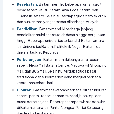
Kesehatan:
Batam memiliki beberapa rumah sakit
besar seperti RSBP Batam, Awal Bros Batam, dan
Elisabeth Batam. Selain itu, terdapat juga banyak klinik
dan puskesmas yang tersebar di berbagai wilayah.
Pendidikan:
Batam memiliki berbagai jenjang
pendidikan mulai dari sekolah dasar hingga perguruan
tinggi. Beberapa universitas terkenal di Batam antara
lain Universitas Batam, Politeknik Negeri Batam, dan
Universitas Riau Kepulauan.
Perbelanjaan:
Batam memiliki banyak mall besar
seperti Mega Mall Batam Centre, Nagoya Hill Shopping
Mall, dan BCS Mall. Selain itu, terdapat juga pasar
tradisional dan supermarket yang menjual berbagai
kebutuhan sehari-hari.
Hiburan:
Batam menawarkan berbagai pilihan hiburan
seperti pantai, resort, taman rekreasi, bioskop, dan
pusat perbelanjaan. Beberapa tempat wisata populer
di Batam antara lain Pantai Nongsa, Pantai Sekupang,
dan Jembatan Barelang.