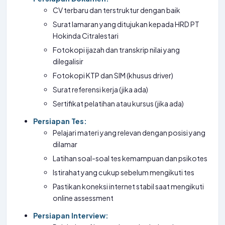
CV terbaru dan terstruktur dengan baik
Surat lamaran yang ditujukan kepada HRD PT
Hokinda Citralestari
Fotokopi ijazah dan transkrip nilai yang
dilegalisir
Fotokopi KTP dan SIM (khusus driver)
Surat referensi kerja (jika ada)
Sertifikat pelatihan atau kursus (jika ada)
Persiapan Tes:
Pelajari materi yang relevan dengan posisi yang
dilamar
Latihan soal-soal tes kemampuan dan psikotes
Istirahat yang cukup sebelum mengikuti tes
Pastikan koneksi internet stabil saat mengikuti
online assessment
Persiapan Interview: