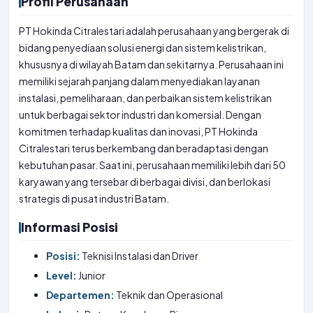
Profil Perusahaan
PT Hokinda Citralestari adalah perusahaan yang bergerak di
bidang penyediaan solusi energi dan sistem kelistrikan,
khususnya di wilayah Batam dan sekitarnya. Perusahaan ini
memiliki sejarah panjang dalam menyediakan layanan
instalasi, pemeliharaan, dan perbaikan sistem kelistrikan
untuk berbagai sektor industri dan komersial. Dengan
komitmen terhadap kualitas dan inovasi, PT Hokinda
Citralestari terus berkembang dan beradaptasi dengan
kebutuhan pasar. Saat ini, perusahaan memiliki lebih dari 50
karyawan yang tersebar di berbagai divisi, dan berlokasi
strategis di pusat industri Batam.
Informasi Posisi
Posisi:
Teknisi Instalasi dan Driver
Level:
Junior
Departemen:
Teknik dan Operasional