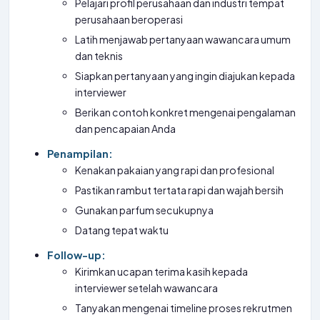
Pelajari profil perusahaan dan industri tempat
perusahaan beroperasi
Latih menjawab pertanyaan wawancara umum
dan teknis
Siapkan pertanyaan yang ingin diajukan kepada
interviewer
Berikan contoh konkret mengenai pengalaman
dan pencapaian Anda
Penampilan:
Kenakan pakaian yang rapi dan profesional
Pastikan rambut tertata rapi dan wajah bersih
Gunakan parfum secukupnya
Datang tepat waktu
Follow-up:
Kirimkan ucapan terima kasih kepada
interviewer setelah wawancara
Tanyakan mengenai timeline proses rekrutmen