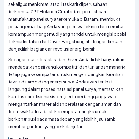
sekaligus menikmati stabilitas karir di perusahaan
terkemuka? PT Hokinda Citralestari, perusahaan
manufaktur panel surya terkemuka di Batam, membuka
peluang emas bagi Anda yang berjiwa teknisi dan memiliki
kemampuan mengemudi yang handal untuk mengisi posisi
Teknisi Instalasi dan Driver. Bergabunglah dengan tim kami
dan jadilah bagian dari revolusi energi bersih!
Sebagai Teknisi Instalasi dan Driver, Anda tidak hanya akan
mendapatkan gaji yang kompetitif dan tunjangan menarik,
tetapi juga kesempatan untuk mengembangkan keahlian
teknis dalam bidang energi surya. Anda akan terlibat
langsung dalam proses instalasi panel surya, memastikan
kualitas dan efisiensi sistem, serta bertanggung jawab
mengantarkan material dan peralatan dengan aman dan
tepat waktu. Ini adalah kesempatan langka untuk
berkontribusi pada masa depan yang lebih hijau sambil
membangun karir yang berkelanjutan.