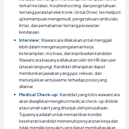
terkait instalasi, troubleshooting, dan pengetahuan
tentang peralatan elektronik. Untuk Driver, tes meliputi
uji kemampuan mengemudi, pengetahuan rambu lalu
lintas, dan pemahaman tentang perawatan
kendaraan.
Interview:
Wawancara dilakukan untuk menggali
lebih dalam mengenai pengalaman kerja,
keterampilan, motivasi, dan kepribadian kandidat.
Wawancara biasanya dilakukan oleh tim HR dan user
(atasan langsung). Kandidat diharapkan dapat
memberikan jawaban yang jujur, relevan, dan
menunjukkan antusiasme terhadap posisi yang
dilamar.
Medical Check-up:
Kandidat yang lolos wawancara
akan diwajibkan mengikuti medical check-up di klinik
atau rumah sakit yang ditunjuk oleh perusahaan.
Tujuannya adalah untuk memastikan kondisi
kesehatan kandidat memenuhi persyaratan kerja dan
tidak memiliki penyakit yang dapat membahayakan