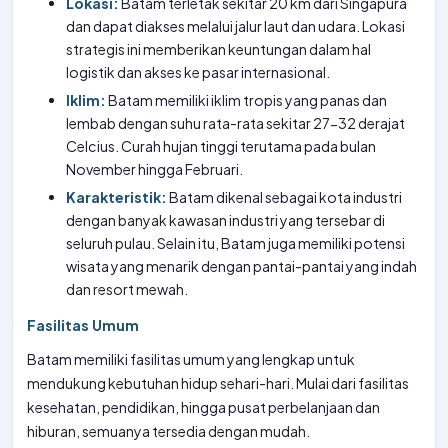
Lokasi:
Batam terletak sekitar 20 km dari Singapura
dan dapat diakses melalui jalur laut dan udara. Lokasi
strategis ini memberikan keuntungan dalam hal
logistik dan akses ke pasar internasional.
Iklim:
Batam memiliki iklim tropis yang panas dan
lembab dengan suhu rata-rata sekitar 27-32 derajat
Celcius. Curah hujan tinggi terutama pada bulan
November hingga Februari.
Karakteristik:
Batam dikenal sebagai kota industri
dengan banyak kawasan industri yang tersebar di
seluruh pulau. Selain itu, Batam juga memiliki potensi
wisata yang menarik dengan pantai-pantai yang indah
dan resort mewah.
Fasilitas Umum
Batam memiliki fasilitas umum yang lengkap untuk
mendukung kebutuhan hidup sehari-hari. Mulai dari fasilitas
kesehatan, pendidikan, hingga pusat perbelanjaan dan
hiburan, semuanya tersedia dengan mudah.