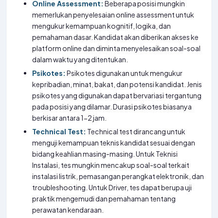
Online Assessment:
Beberapa posisi mungkin
memerlukan penyelesaian online assessment untuk
mengukur kemampuan kognitif, logika, dan
pemahaman dasar. Kandidat akan diberikan akses ke
platform online dan diminta menyelesaikan soal-soal
dalam waktu yang ditentukan.
Psikotes:
Psikotes digunakan untuk mengukur
kepribadian, minat, bakat, dan potensi kandidat. Jenis
psikotes yang digunakan dapat bervariasi tergantung
pada posisi yang dilamar. Durasi psikotes biasanya
berkisar antara 1-2 jam.
Technical Test:
Technical test dirancang untuk
menguji kemampuan teknis kandidat sesuai dengan
bidang keahlian masing-masing. Untuk Teknisi
Instalasi, tes mungkin mencakup soal-soal terkait
instalasi listrik, pemasangan perangkat elektronik, dan
troubleshooting. Untuk Driver, tes dapat berupa uji
praktik mengemudi dan pemahaman tentang
perawatan kendaraan.