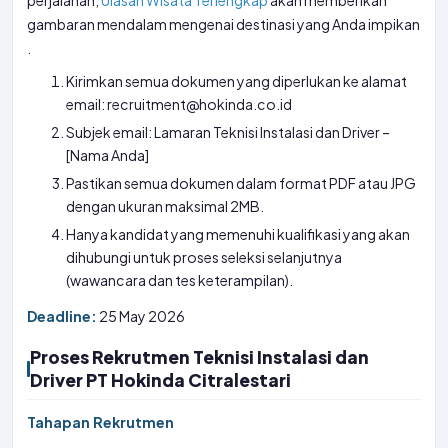
perjalanan,
Ulasan Wisata Terlengkap
akan memberikan
gambaran mendalam mengenai destinasi yang Anda impikan
.
Kirimkan semua dokumen yang diperlukan ke alamat
email: recruitment@hokinda.co.id
Subjek email: Lamaran Teknisi Instalasi dan Driver –
[Nama Anda]
Pastikan semua dokumen dalam format PDF atau JPG
dengan ukuran maksimal 2MB.
Hanya kandidat yang memenuhi kualifikasi yang akan
dihubungi untuk proses seleksi selanjutnya
(wawancara dan tes keterampilan).
Deadline:
25 May 2026
Proses Rekrutmen Teknisi Instalasi dan
Driver PT Hokinda Citralestari
Tahapan Rekrutmen