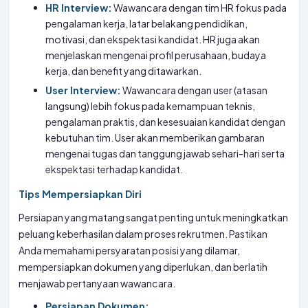
HR Interview:
Wawancara dengan tim HR fokus pada
pengalaman kerja, latar belakang pendidikan,
motivasi, dan ekspektasi kandidat. HR juga akan
menjelaskan mengenai profil perusahaan, budaya
kerja, dan benefit yang ditawarkan.
User Interview:
Wawancara dengan user (atasan
langsung) lebih fokus pada kemampuan teknis,
pengalaman praktis, dan kesesuaian kandidat dengan
kebutuhan tim. User akan memberikan gambaran
mengenai tugas dan tanggung jawab sehari-hari serta
ekspektasi terhadap kandidat.
Tips Mempersiapkan Diri
Persiapan yang matang sangat penting untuk meningkatkan
peluang keberhasilan dalam proses rekrutmen. Pastikan
Anda memahami persyaratan posisi yang dilamar,
mempersiapkan dokumen yang diperlukan, dan berlatih
menjawab pertanyaan wawancara.
Persiapan Dokumen: