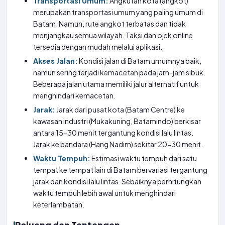
Transportasi Umum:
Angkutan kota (angkot)
merupakan transportasi umum yang paling umum di
Batam. Namun, rute angkot terbatas dan tidak
menjangkau semua wilayah. Taksi dan ojek online
tersedia dengan mudah melalui aplikasi.
Akses Jalan:
Kondisi jalan di Batam umumnya baik,
namun sering terjadi kemacetan pada jam-jam sibuk.
Beberapa jalan utama memiliki jalur alternatif untuk
menghindari kemacetan.
Jarak:
Jarak dari pusat kota (Batam Centre) ke
kawasan industri (Mukakuning, Batamindo) berkisar
antara 15-30 menit tergantung kondisi lalu lintas.
Jarak ke bandara (Hang Nadim) sekitar 20-30 menit.
Waktu Tempuh:
Estimasi waktu tempuh dari satu
tempat ke tempat lain di Batam bervariasi tergantung
jarak dan kondisi lalu lintas. Sebaiknya perhitungkan
waktu tempuh lebih awal untuk menghindari
keterlambatan.