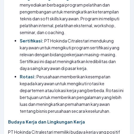
menyediakan berbagai program pelatihan dan
pengembangan untuk meningkatkan keterampilan
teknis dan soft skills karyawan. Program ini meliputi
pelatihan internal, pelatihan eksternal, workshop,
seminar, dan coaching.
Sertifikasi:
PT Hokinda Citralestari mendukung
karyawan untuk mengikuti program sertifikasi yang
relevan dengan bidang pekerjaan masing-masing.
Sertifikasi ini dapat meningkatkan kredibilitas dan
daya saing karyawan di pasar kerja.
Rotasi:
Perusahaan memberikan kesempatan
kepada karyawan untuk mengikuti rotasi ke
departemen atau lokasi kerja yang berbeda. Rotasi ini
bertujuan untuk memberikan pengalaman yang lebih
luas dan meningkatkan pemahaman karyawan
tentang bisnis perusahaan secara keseluruhan.
Budaya Kerja dan Lingkungan Kerja
PT Hokinda Citralestari memiliki budaya kerja yang positif