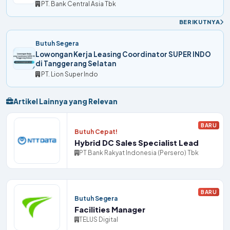
PT. Bank Central Asia Tbk
BERIKUTNYA
Butuh Segera
Lowongan Kerja Leasing Coordinator SUPER INDO
di Tanggerang Selatan
PT. Lion Super Indo
Artikel Lainnya yang Relevan
BARU
Butuh Cepat!
Hybrid DC Sales Specialist Lead
PT Bank Rakyat Indonesia (Persero) Tbk
BARU
Butuh Segera
Facilities Manager
TELUS Digital