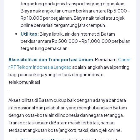
tergantung pada jenis transportasi yang digunakan.
Biaya naik angkutan umum berkisar antara Rp 5.000 –
Rp 10.000 per perjalanan. Biaya naik taksi atau ojek
online bervariasi tergantung jarak tempuh.
Utilitas:
Biaya listrik, air, dan internet di Batam
berkisar antara Rp 500.000 – Rp 1.000.000 per bulan
tergantung pemakaian.
Aksesibilitas dan Transportasi Umum
. Memahami
Caree
r PT Telkom Indonesia Lengkap
adalah langkah awal penting
bagi pencari kerja yang tertarik dengan industri
telekomunikasi
.
Aksesibilitas di Batam cukup baik dengan adanya bandara
internasional dan pelabuhan yang menghubungkan Batam
dengan kota-kota lain di Indonesia dan negara tetangga.
Transportasi umum di Batam masih terbatas, namun
terdapat angkutan kota (angkot), taksi, dan ojek online.