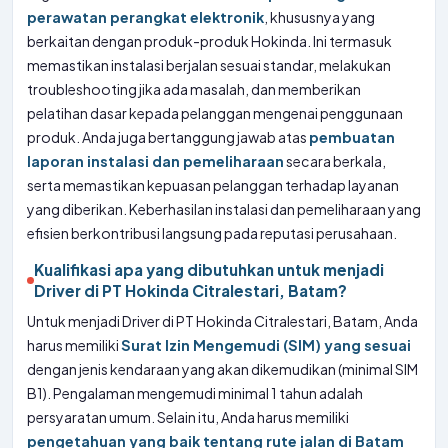
perawatan perangkat elektronik
, khususnya yang
berkaitan dengan produk-produk Hokinda. Ini termasuk
memastikan instalasi berjalan sesuai standar, melakukan
troubleshooting jika ada masalah, dan memberikan
pelatihan dasar kepada pelanggan mengenai penggunaan
produk. Anda juga bertanggung jawab atas
pembuatan
laporan instalasi dan pemeliharaan
secara berkala,
serta memastikan kepuasan pelanggan terhadap layanan
yang diberikan. Keberhasilan instalasi dan pemeliharaan yang
efisien berkontribusi langsung pada reputasi perusahaan.
Kualifikasi apa yang dibutuhkan untuk menjadi
Driver di PT Hokinda Citralestari, Batam?
Untuk menjadi Driver di PT Hokinda Citralestari, Batam, Anda
harus memiliki
Surat Izin Mengemudi (SIM) yang sesuai
dengan jenis kendaraan yang akan dikemudikan (minimal SIM
B1). Pengalaman mengemudi minimal 1 tahun adalah
persyaratan umum. Selain itu, Anda harus memiliki
pengetahuan yang baik tentang rute jalan di Batam