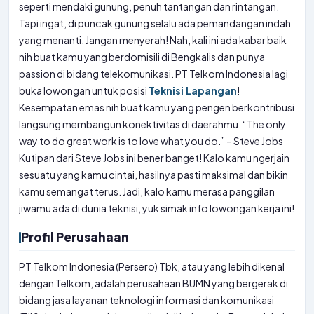
seperti mendaki gunung, penuh tantangan dan rintangan.
Tapi ingat, di puncak gunung selalu ada pemandangan indah
yang menanti. Jangan menyerah! Nah, kali ini ada kabar baik
nih buat kamu yang berdomisili di Bengkalis dan punya
passion di bidang telekomunikasi. PT Telkom Indonesia lagi
buka lowongan untuk posisi
Teknisi Lapangan
!
Kesempatan emas nih buat kamu yang pengen berkontribusi
langsung membangun konektivitas di daerahmu. “The only
way to do great work is to love what you do.” – Steve Jobs
Kutipan dari Steve Jobs ini bener banget! Kalo kamu ngerjain
sesuatu yang kamu cintai, hasilnya pasti maksimal dan bikin
kamu semangat terus. Jadi, kalo kamu merasa panggilan
jiwamu ada di dunia teknisi, yuk simak info lowongan kerja ini!
Profil Perusahaan
PT Telkom Indonesia (Persero) Tbk, atau yang lebih dikenal
dengan Telkom, adalah perusahaan BUMN yang bergerak di
bidang jasa layanan teknologi informasi dan komunikasi