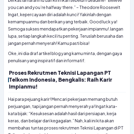
berkas lamaranmu dan kirimkan sebelum deadline! “Believe
you can and you’re halfway there.” – Theodore Roosevelt
Ingat, kepercayaan diri adalah kunci! Yakinlah dengan
kemampuanmu dan berikan yang terbaik. Good luck ya!
Semoga sukses mendapatkan pekerjaan impianmu! Jangan
lupa, setiap langkah kecil itu penting. Teruslah berusaha dan
jangan pernah menyerah! Kamu pasti bisa!
Oke, ini dia draf artikel blog yang kamu minta, dengan gaya
penulisan yang inspiratif dan informatif:
Proses Rekrutmen Teknisi Lapangan PT
Telkom Indonesia, Bengkalis: Raih Karir
Impianmu!
Hai para pejuang karir! Mencari pekerjaan memang butuh
perjuangan, tapi jangan pernah menyerah ya! Ingat kata-
kata bijak: “Kesuksesan adalah hasil dari persiapan, kerja
keras, dan belajar dari kegagalan.” Nah, kali ini kita akan
membahas tuntas proses rekrutmen Teknisi Lapangan di PT