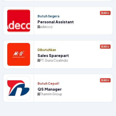
BARU
Butuh Segera
Personal Assistant
adecco
BARU
Dibutuhkan
Sales Sparepart
PT. Guna Coalindo
BARU
Butuh Cepat!
QS Manager
Thamrin Group