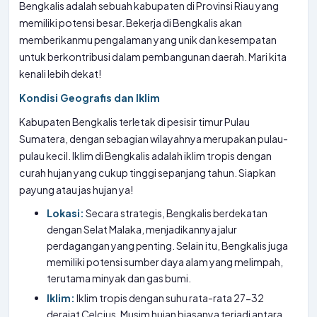
Bengkalis adalah sebuah kabupaten di Provinsi Riau yang
memiliki potensi besar. Bekerja di Bengkalis akan
memberikanmu pengalaman yang unik dan kesempatan
untuk berkontribusi dalam pembangunan daerah. Mari kita
kenali lebih dekat!
Kondisi Geografis dan Iklim
Kabupaten Bengkalis terletak di pesisir timur Pulau
Sumatera, dengan sebagian wilayahnya merupakan pulau-
pulau kecil. Iklim di Bengkalis adalah iklim tropis dengan
curah hujan yang cukup tinggi sepanjang tahun. Siapkan
payung atau jas hujan ya!
Lokasi:
Secara strategis, Bengkalis berdekatan
dengan Selat Malaka, menjadikannya jalur
perdagangan yang penting. Selain itu, Bengkalis juga
memiliki potensi sumber daya alam yang melimpah,
terutama minyak dan gas bumi.
Iklim:
Iklim tropis dengan suhu rata-rata 27-32
derajat Celcius. Musim hujan biasanya terjadi antara