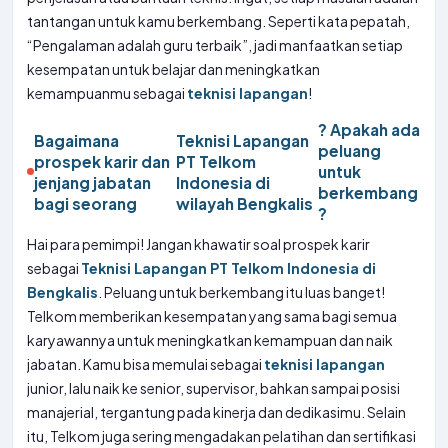
tantangan untuk kamu berkembang. Seperti kata pepatah,
“Pengalaman adalah guru terbaik”, jadi manfaatkan setiap
kesempatan untuk belajar dan meningkatkan
kemampuanmu sebagai
teknisi lapangan
!
? Apakah ada
Bagaimana
Teknisi Lapangan
peluang
prospek karir dan
PT Telkom
untuk
jenjang jabatan
Indonesia di
berkembang
bagi seorang
wilayah Bengkalis
?
Hai para pemimpi! Jangan khawatir soal prospek karir
sebagai
Teknisi Lapangan PT Telkom Indonesia di
Bengkalis
. Peluang untuk berkembang itu luas banget!
Telkom memberikan kesempatan yang sama bagi semua
karyawannya untuk meningkatkan kemampuan dan naik
jabatan. Kamu bisa memulai sebagai
teknisi lapangan
junior, lalu naik ke senior, supervisor, bahkan sampai posisi
manajerial, tergantung pada kinerja dan dedikasimu. Selain
itu, Telkom juga sering mengadakan pelatihan dan sertifikasi