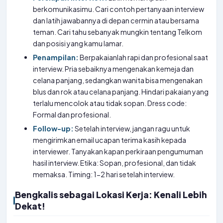
berkomunikasimu. Cari contoh pertanyaan interview
dan latih jawabannya di depan cermin atau bersama
teman. Cari tahu sebanyak mungkin tentang Telkom
dan posisi yang kamu lamar.
Penampilan:
Berpakaianlah rapi dan profesional saat
interview. Pria sebaiknya mengenakan kemeja dan
celana panjang, sedangkan wanita bisa mengenakan
blus dan rok atau celana panjang. Hindari pakaian yang
terlalu mencolok atau tidak sopan. Dress code:
Formal dan profesional.
Follow-up:
Setelah interview, jangan ragu untuk
mengirimkan email ucapan terima kasih kepada
interviewer. Tanyakan kapan perkiraan pengumuman
hasil interview. Etika: Sopan, profesional, dan tidak
memaksa. Timing: 1-2 hari setelah interview.
Bengkalis sebagai Lokasi Kerja: Kenali Lebih
Dekat!