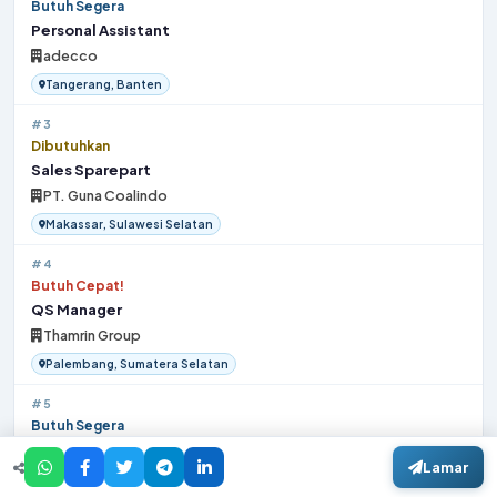
Butuh Segera
Personal Assistant
adecco
Tangerang, Banten
#3
Dibutuhkan
Sales Sparepart
PT. Guna Coalindo
Makassar, Sulawesi Selatan
#4
Butuh Cepat!
QS Manager
Thamrin Group
Palembang, Sumatera Selatan
#5
Butuh Segera
Project Relation Semarang
Lamar
PT. Gosyen Solusi Indonesia