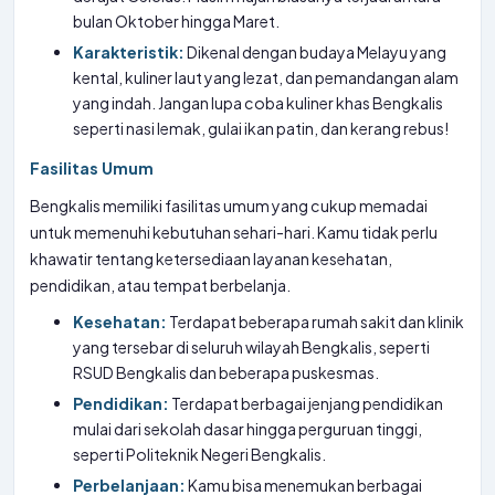
bulan Oktober hingga Maret.
Karakteristik:
Dikenal dengan budaya Melayu yang
kental, kuliner laut yang lezat, dan pemandangan alam
yang indah. Jangan lupa coba kuliner khas Bengkalis
seperti nasi lemak, gulai ikan patin, dan kerang rebus!
Fasilitas Umum
Bengkalis memiliki fasilitas umum yang cukup memadai
untuk memenuhi kebutuhan sehari-hari. Kamu tidak perlu
khawatir tentang ketersediaan layanan kesehatan,
pendidikan, atau tempat berbelanja.
Kesehatan:
Terdapat beberapa rumah sakit dan klinik
yang tersebar di seluruh wilayah Bengkalis, seperti
RSUD Bengkalis dan beberapa puskesmas.
Pendidikan:
Terdapat berbagai jenjang pendidikan
mulai dari sekolah dasar hingga perguruan tinggi,
seperti Politeknik Negeri Bengkalis.
Perbelanjaan:
Kamu bisa menemukan berbagai