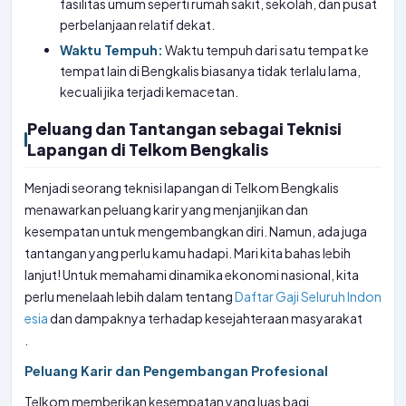
fasilitas umum seperti rumah sakit, sekolah, dan pusat
perbelanjaan relatif dekat.
Waktu Tempuh:
Waktu tempuh dari satu tempat ke
tempat lain di Bengkalis biasanya tidak terlalu lama,
kecuali jika terjadi kemacetan.
Peluang dan Tantangan sebagai Teknisi
Lapangan di Telkom Bengkalis
Menjadi seorang teknisi lapangan di Telkom Bengkalis
menawarkan peluang karir yang menjanjikan dan
kesempatan untuk mengembangkan diri. Namun, ada juga
tantangan yang perlu kamu hadapi. Mari kita bahas lebih
lanjut! Untuk memahami dinamika ekonomi nasional, kita
perlu menelaah lebih dalam tentang
Daftar Gaji Seluruh Indon
esia
dan dampaknya terhadap kesejahteraan masyarakat
.
Peluang Karir dan Pengembangan Profesional
Telkom memberikan kesempatan yang luas bagi