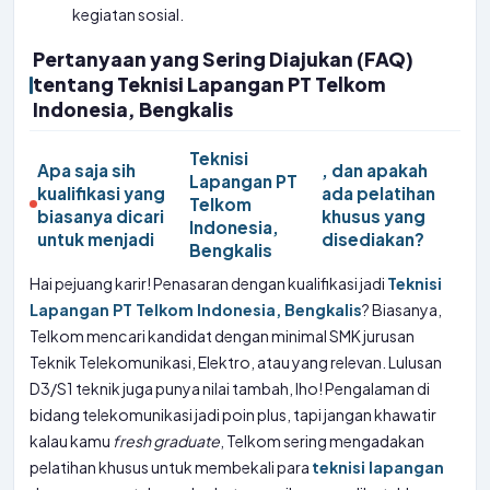
kegiatan sosial.
Pertanyaan yang Sering Diajukan (FAQ)
tentang Teknisi Lapangan PT Telkom
Indonesia, Bengkalis
Teknisi
Apa saja sih
, dan apakah
Lapangan PT
kualifikasi yang
ada pelatihan
Telkom
biasanya dicari
khusus yang
Indonesia,
untuk menjadi
disediakan?
Bengkalis
Hai pejuang karir! Penasaran dengan kualifikasi jadi
Teknisi
Lapangan PT Telkom Indonesia, Bengkalis
? Biasanya,
Telkom mencari kandidat dengan minimal SMK jurusan
Teknik Telekomunikasi, Elektro, atau yang relevan. Lulusan
D3/S1 teknik juga punya nilai tambah, lho! Pengalaman di
bidang telekomunikasi jadi poin plus, tapi jangan khawatir
kalau kamu
fresh graduate
, Telkom sering mengadakan
pelatihan khusus untuk membekali para
teknisi lapangan