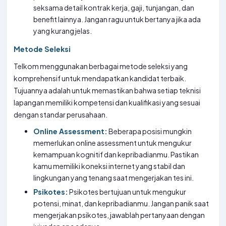
seksama detail kontrak kerja, gaji, tunjangan, dan
benefit lainnya. Jangan ragu untuk bertanya jika ada
yang kurang jelas.
Metode Seleksi
Telkom menggunakan berbagai metode seleksi yang
komprehensif untuk mendapatkan kandidat terbaik.
Tujuannya adalah untuk memastikan bahwa setiap teknisi
lapangan memiliki kompetensi dan kualifikasi yang sesuai
dengan standar perusahaan.
Online Assessment:
Beberapa posisi mungkin
memerlukan online assessment untuk mengukur
kemampuan kognitif dan kepribadianmu. Pastikan
kamu memiliki koneksi internet yang stabil dan
lingkungan yang tenang saat mengerjakan tes ini.
Psikotes:
Psikotes bertujuan untuk mengukur
potensi, minat, dan kepribadianmu. Jangan panik saat
mengerjakan psikotes, jawablah pertanyaan dengan