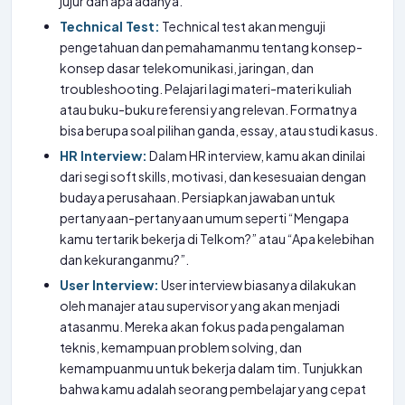
jujur dan apa adanya.
Technical Test:
Technical test akan menguji
pengetahuan dan pemahamanmu tentang konsep-
konsep dasar telekomunikasi, jaringan, dan
troubleshooting. Pelajari lagi materi-materi kuliah
atau buku-buku referensi yang relevan. Formatnya
bisa berupa soal pilihan ganda, essay, atau studi kasus.
HR Interview:
Dalam HR interview, kamu akan dinilai
dari segi soft skills, motivasi, dan kesesuaian dengan
budaya perusahaan. Persiapkan jawaban untuk
pertanyaan-pertanyaan umum seperti “Mengapa
kamu tertarik bekerja di Telkom?” atau “Apa kelebihan
dan kekuranganmu?”.
User Interview:
User interview biasanya dilakukan
oleh manajer atau supervisor yang akan menjadi
atasanmu. Mereka akan fokus pada pengalaman
teknis, kemampuan problem solving, dan
kemampuanmu untuk bekerja dalam tim. Tunjukkan
bahwa kamu adalah seorang pembelajar yang cepat