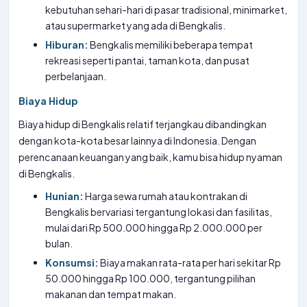
kebutuhan sehari-hari di pasar tradisional, minimarket,
atau supermarket yang ada di Bengkalis.
Hiburan:
Bengkalis memiliki beberapa tempat
rekreasi seperti pantai, taman kota, dan pusat
perbelanjaan.
Biaya Hidup
Biaya hidup di Bengkalis relatif terjangkau dibandingkan
dengan kota-kota besar lainnya di Indonesia. Dengan
perencanaan keuangan yang baik, kamu bisa hidup nyaman
di Bengkalis.
Hunian:
Harga sewa rumah atau kontrakan di
Bengkalis bervariasi tergantung lokasi dan fasilitas,
mulai dari Rp 500.000 hingga Rp 2.000.000 per
bulan.
Konsumsi:
Biaya makan rata-rata per hari sekitar Rp
50.000 hingga Rp 100.000, tergantung pilihan
makanan dan tempat makan.