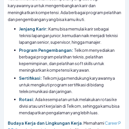
karyawannya untuk mengembangkan karir dan
meningkatkan kompetensi. Ada berbagai program pelatihan
dan pengembangan yang bisa kamu ikuti.
Jenjang Karir:
Kamu bisa memulai karir sebagai
teknisi lapangan junior, kemudian naik menjadi teknisi
lapangan senior, supervisor, hingga manajer.
Program Pengembangan:
Telkom menyediakan
berbagai program pelatihan teknis, pelatihan
kepemimpinan, dan pelatihan soft skills untuk
meningkatkan kompetensi karyawan.
Sertifikasi:
Telkom juga mendukung karyawannya
untuk mengikuti program sertifikasi di bidang
telekomunikasi dan jaringan.
Rotasi:
Ada kesempatan untuk melakukan rotasi ke
divisi atau unit kerja lain di Telkom, sehingga kamu bisa
mendapatkan pengalaman yang lebih luas.
Budaya Kerja dan Lingkungan Kerja
. Memahami
Career P