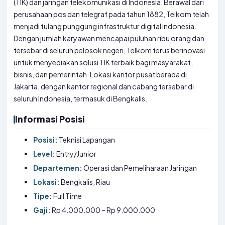
(TIK) dan jaringan telekomunikasi di Indonesia. Berawal dari
perusahaan pos dan telegraf pada tahun 1882, Telkom telah
menjadi tulang punggung infrastruktur digital Indonesia.
Dengan jumlah karyawan mencapai puluhan ribu orang dan
tersebar di seluruh pelosok negeri, Telkom terus berinovasi
untuk menyediakan solusi TIK terbaik bagi masyarakat,
bisnis, dan pemerintah. Lokasi kantor pusat berada di
Jakarta, dengan kantor regional dan cabang tersebar di
seluruh Indonesia, termasuk di Bengkalis.
Informasi Posisi
Posisi:
Teknisi Lapangan
Level:
Entry/Junior
Departemen:
Operasi dan Pemeliharaan Jaringan
Lokasi:
Bengkalis, Riau
Tipe:
Full Time
Gaji:
Rp 4.000.000 – Rp 9.000.000