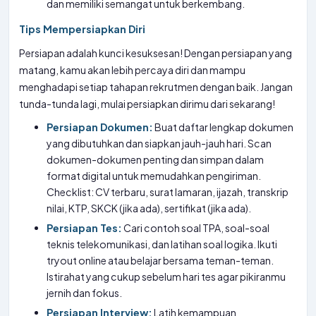
dan memiliki semangat untuk berkembang.
Tips Mempersiapkan Diri
Persiapan adalah kunci kesuksesan! Dengan persiapan yang
matang, kamu akan lebih percaya diri dan mampu
menghadapi setiap tahapan rekrutmen dengan baik. Jangan
tunda-tunda lagi, mulai persiapkan dirimu dari sekarang!
Persiapan Dokumen:
Buat daftar lengkap dokumen
yang dibutuhkan dan siapkan jauh-jauh hari. Scan
dokumen-dokumen penting dan simpan dalam
format digital untuk memudahkan pengiriman.
Checklist: CV terbaru, surat lamaran, ijazah, transkrip
nilai, KTP, SKCK (jika ada), sertifikat (jika ada).
Persiapan Tes:
Cari contoh soal TPA, soal-soal
teknis telekomunikasi, dan latihan soal logika. Ikuti
tryout online atau belajar bersama teman-teman.
Istirahat yang cukup sebelum hari tes agar pikiranmu
jernih dan fokus.
Persiapan Interview:
Latih kemampuan