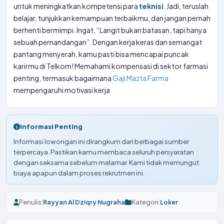
untuk meningkatkan kompetensi para
teknisi
. Jadi, teruslah
belajar, tunjukkan kemampuan terbaikmu, dan jangan pernah
berhenti bermimpi. Ingat, “Langit bukan batasan, tapi hanya
sebuah pemandangan”. Dengan kerja keras dan semangat
pantang menyerah, kamu pasti bisa mencapai puncak
karirmu di Telkom! Memahami kompensasi di sektor farmasi
penting, termasuk bagaimana
Gaji Mazta Farma
mempengaruhi motivasi kerja
Informasi Penting
Informasi lowongan ini dirangkum dari berbagai sumber
terpercaya. Pastikan kamu membaca seluruh persyaratan
dengan seksama sebelum melamar. Kami tidak memungut
biaya apapun dalam proses rekrutmen ini.
Penulis:
Rayyan Al Dziqry Nugraha
Kategori:
Loker