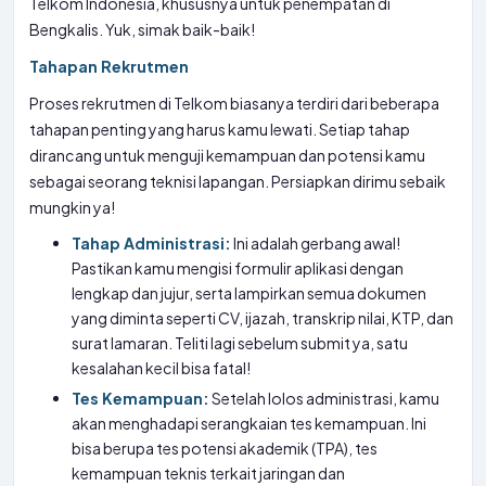
Telkom Indonesia, khususnya untuk penempatan di
Bengkalis. Yuk, simak baik-baik!
Tahapan Rekrutmen
Proses rekrutmen di Telkom biasanya terdiri dari beberapa
tahapan penting yang harus kamu lewati. Setiap tahap
dirancang untuk menguji kemampuan dan potensi kamu
sebagai seorang teknisi lapangan. Persiapkan dirimu sebaik
mungkin ya!
Tahap Administrasi:
Ini adalah gerbang awal!
Pastikan kamu mengisi formulir aplikasi dengan
lengkap dan jujur, serta lampirkan semua dokumen
yang diminta seperti CV, ijazah, transkrip nilai, KTP, dan
surat lamaran. Teliti lagi sebelum submit ya, satu
kesalahan kecil bisa fatal!
Tes Kemampuan:
Setelah lolos administrasi, kamu
akan menghadapi serangkaian tes kemampuan. Ini
bisa berupa tes potensi akademik (TPA), tes
kemampuan teknis terkait jaringan dan