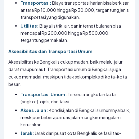
Transportasi:
Biaya transportasi harian bisa berkisar
antara Rp 10.000 hingga Rp 30.000, tergantung jenis
transportasi yang digunakan.
Utilitas:
Biaya listrik, air, dan internet bulanan bisa
mencapai Rp 200.000 hingga Rp 500.000,
tergantung pemakaian.
Aksesibilitas dan Transportasi Umum
Aksesibilitas ke Bengkalis cukup mudah, baik melalui jalur
darat maupun laut. Transportasi umum di Bengkalis juga
cukup memadai, meskipun tidak sekompleks di kota-kota
besar.
Transportasi Umum:
Tersedia angkutan kota
(angkot), ojek, dan taksi.
Akses Jalan:
Kondisi jalan di Bengkalis umumnya baik,
meskipun beberapa ruas jalan mungkin mengalami
kerusakan.
Jarak:
Jarak dari pusat kota Bengkalis ke fasilitas-