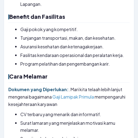
Lapangan.
Benefit dan Fasilitas
Gaji pokok yang kompetitif.
Tunjangan transportasi, makan, dan kesehatan.
Asuransi kesehatan dan ketenagakerjaan.
Fasilitas kendaraan operasional dan peralatan kerja.
Program pelatihan dan pengembangan karir.
Cara Melamar
Dokumen yang Diperlukan:
. Mari kita telaah lebih lanjut
mengenai bagaimana
Gaji Lamipak Primula
mempengaruhi
kesejahteraan karyawan
CV terbaru yang menarik dan informatif.
Surat lamaran yang menjelaskan motivasi kamu
melamar.