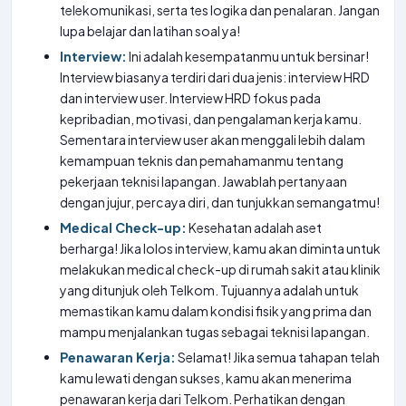
telekomunikasi, serta tes logika dan penalaran. Jangan
lupa belajar dan latihan soal ya!
Interview:
Ini adalah kesempatanmu untuk bersinar!
Interview biasanya terdiri dari dua jenis: interview HRD
dan interview user. Interview HRD fokus pada
kepribadian, motivasi, dan pengalaman kerja kamu.
Sementara interview user akan menggali lebih dalam
kemampuan teknis dan pemahamanmu tentang
pekerjaan teknisi lapangan. Jawablah pertanyaan
dengan jujur, percaya diri, dan tunjukkan semangatmu!
Medical Check-up:
Kesehatan adalah aset
berharga! Jika lolos interview, kamu akan diminta untuk
melakukan medical check-up di rumah sakit atau klinik
yang ditunjuk oleh Telkom. Tujuannya adalah untuk
memastikan kamu dalam kondisi fisik yang prima dan
mampu menjalankan tugas sebagai teknisi lapangan.
Penawaran Kerja:
Selamat! Jika semua tahapan telah
kamu lewati dengan sukses, kamu akan menerima
penawaran kerja dari Telkom. Perhatikan dengan