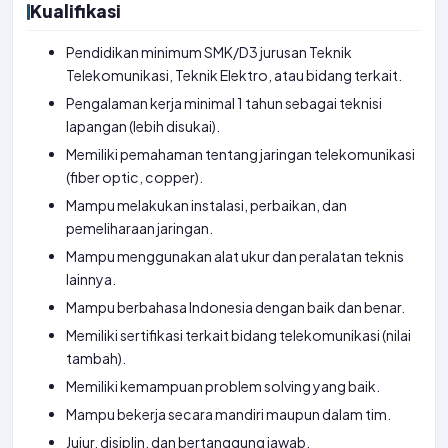
Kualifikasi
Pendidikan minimum SMK/D3 jurusan Teknik
Telekomunikasi, Teknik Elektro, atau bidang terkait.
Pengalaman kerja minimal 1 tahun sebagai teknisi
lapangan (lebih disukai).
Memiliki pemahaman tentang jaringan telekomunikasi
(fiber optic, copper).
Mampu melakukan instalasi, perbaikan, dan
pemeliharaan jaringan.
Mampu menggunakan alat ukur dan peralatan teknis
lainnya.
Mampu berbahasa Indonesia dengan baik dan benar.
Memiliki sertifikasi terkait bidang telekomunikasi (nilai
tambah).
Memiliki kemampuan problem solving yang baik.
Mampu bekerja secara mandiri maupun dalam tim.
Jujur, disiplin, dan bertanggung jawab.