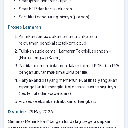
Scan ijazah dan transkrip nilai.
Scan KTP dan kartu keluarga.
Sertifikat pendukung lainnya (jika ada).
Proses Lamaran:
Kirimkan semua dokumen lamaran ke email:
rekrutmen.bengkalis@telkom.co.id
Tuliskan subjek email: Lamaran Teknisi Lapangan –
[Nama Lengkap Kamu]
Pastikan semua dokumen dalam format PDF atau JPG
dengan ukuran maksimal 2MB per file.
Hanya kandidat yang memenuhi kualifikasi yang akan
dipanggil untuk mengikuti proses seleksi selanjutnya
(tes tertulis dan wawancara).
Proses seleksi akan dilakukan di Bengkalis.
Deadline:
29 May 2026
Gimana? Menarik kan? Jangan tunda lagi, segera siapkan