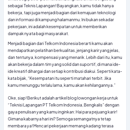
sebagai Teknis Lapangan! Bayangkan, kamu tidak hanya
bekerja, tapi juga menjadi bagian dari kemajuan teknologi
dan informasi di kampung halamanmu. Ini bukan sekadar
pekerjaan, ini adalah kesempatan untuk memberikan
dampak nyata bagi masyarakat.
Menjadi bagian dari Telkom Indonesia berarti kamu akan
mendapatkan pelatihan berkualitas, jenjang karir yang jelas,
dan tentunya, kompensasi yang menarik. Lebih dari itu, kamu
akan bekerja dalam tim yang solid dan suportif, di mana ide-
ide kreatif dihargai dan setiap kontribusi diakui. Seperti kata-
kata bijak, “Kesempatan itu seperti matahari terbit. Jika
kamu menunggu terlalu lama, kamu akan kehilangannya.”
Oke, siap! Berikut adalah artikel blog lowongan kerja untuk
“Teknisi Lapangan PT Telkom Indonesia, Bengkalis” dengan
gaya penulisan yang kamu inginkan: Hai para pejuang karir!
Gimana kabarnya hari ini? Semoga semangatnya tetap
membara ya! Mencari pekerjaan memang kadang terasa