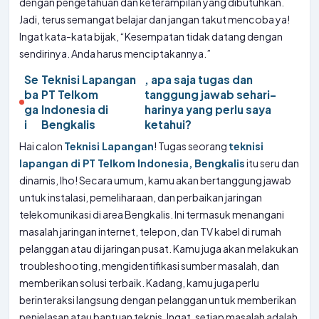
dengan pengetahuan dan keterampilan yang dibutuhkan.
Jadi, terus semangat belajar dan jangan takut mencoba ya!
Ingat kata-kata bijak, “Kesempatan tidak datang dengan
sendirinya. Anda harus menciptakannya.”
Se
Teknisi Lapangan
, apa saja tugas dan
ba
PT Telkom
tanggung jawab sehari-
ga
Indonesia di
harinya yang perlu saya
i
Bengkalis
ketahui?
Hai calon
Teknisi Lapangan
! Tugas seorang
teknisi
lapangan di PT Telkom Indonesia, Bengkalis
itu seru dan
dinamis, lho! Secara umum, kamu akan bertanggung jawab
untuk instalasi, pemeliharaan, dan perbaikan jaringan
telekomunikasi di area Bengkalis. Ini termasuk menangani
masalah jaringan internet, telepon, dan TV kabel di rumah
pelanggan atau di jaringan pusat. Kamu juga akan melakukan
troubleshooting, mengidentifikasi sumber masalah, dan
memberikan solusi terbaik. Kadang, kamu juga perlu
berinteraksi langsung dengan pelanggan untuk memberikan
penjelasan atau bantuan teknis. Ingat, setiap masalah adalah