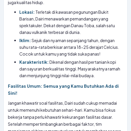
juga kualitas hidup.
Lokasi:
Terletak di kawasan pegunungan Bukit
Barisan, Dairi menawarkan pemandangan yang
spektakuler. Dekat dengan Danau Toba, salah satu
danau vulkanik terbesar di dunia.
Iklim:
Sejuk dan nyaman sepanjang tahun, dengan
suhu rata-rata berkisar antara 18-25 derajat Celcius.
Cocok untuk kamu yang tidak suka panas!
Karakteristik:
Dikenal dengan hasil pertanian kopi
dan sayuran berkualitas tinggi. Masyarakatnya ramah
dan menjunjung tinggi nilai-nilai budaya.
Fasilitas Umum: Semua yang Kamu Butuhkan Ada di
Sini!
Jangan khawatir soal fasilitas, Dairi sudah cukup memadai
untuk memenuhi kebutuhan sehari-hari. Kamu bisa fokus
bekerja tanpa perlu khawatir kekurangan fasilitas dasar.
Setelah mempertimbangkan berbagai faktor, tim