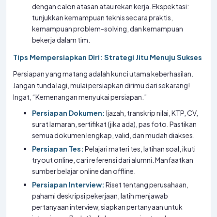
dengan calon atasan atau rekan kerja. Ekspektasi:
tunjukkan kemampuan teknis secara praktis,
kemampuan problem-solving, dan kemampuan
bekerja dalam tim.
Tips Mempersiapkan Diri: Strategi Jitu Menuju Sukses
Persiapan yang matang adalah kunci utama keberhasilan.
Jangan tunda lagi, mulai persiapkan dirimu dari sekarang!
Ingat, “Kemenangan menyukai persiapan.”
Persiapan Dokumen:
Ijazah, transkrip nilai, KTP, CV,
surat lamaran, sertifikat (jika ada), pas foto. Pastikan
semua dokumen lengkap, valid, dan mudah diakses.
Persiapan Tes:
Pelajari materi tes, latihan soal, ikuti
tryout online, cari referensi dari alumni. Manfaatkan
sumber belajar online dan offline.
Persiapan Interview:
Riset tentang perusahaan,
pahami deskripsi pekerjaan, latih menjawab
pertanyaan interview, siapkan pertanyaan untuk