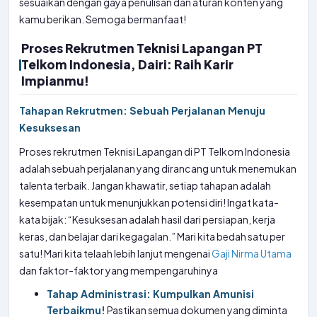
sesuaikan dengan gaya penulisan dan aturan konten yang
kamu berikan. Semoga bermanfaat!
Proses Rekrutmen Teknisi Lapangan PT
Telkom Indonesia, Dairi: Raih Karir
Impianmu!
Tahapan Rekrutmen: Sebuah Perjalanan Menuju
Kesuksesan
Proses rekrutmen Teknisi Lapangan di PT Telkom Indonesia
adalah sebuah perjalanan yang dirancang untuk menemukan
talenta terbaik. Jangan khawatir, setiap tahapan adalah
kesempatan untuk menunjukkan potensi diri! Ingat kata-
kata bijak: “Kesuksesan adalah hasil dari persiapan, kerja
keras, dan belajar dari kegagalan.” Mari kita bedah satu per
satu! Mari kita telaah lebih lanjut mengenai
Gaji Nirma Utama
dan faktor-faktor yang mempengaruhinya
Tahap Administrasi: Kumpulkan Amunisi
Terbaikmu!
Pastikan semua dokumen yang diminta