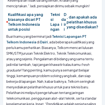
“Kesempatan tidak datang sendiri, kitalah yang
menciptakan.” Jadi, persiapkan dirimu sebaik mungkin!
Kualifikasi apa yang
Tekni
D
, dan apakah ada
biasanya dicari PT
si
d
a
pelatihan khusus
Telkom Indonesia
Lapa
i
ir
yang disediakan?
untuk posisi
ngan
i
Buat kamu yang berminat jadi
Teknisi Lapangan PT
Telkom Indonesia
di
Dairi
, ada beberapa kualifikasi yang
perlu kamu perhatikan. Biasanya, Telkom mencari lulusan
SMK/STM jurusan Teknik Elektro, Teknik Telekomunikasi,
atau yang sejenis. Pengalaman di bidang yang sama tentu
jadi nilai tambah, tapi jangan khawatir kalau kamu
fresh
graduate
! Yang penting, kamu punya semangat belajar
tinggi, kemampuan problem solving yang baik, dan siap
bekerja di lapangan. Nah, kabar baiknya, Telkom seringkali
menyediakan pelatihan khusus untuk para teknisi baru.
Pelatihan ini meliputi pengetahuan tentang jaringan
telekomunikasi, penggunaan alat-alat teknik, serta standar
keselamatan kerja. Ingat, “Pendidikan adalah senjata paling