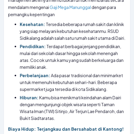
manajemen akhirnya memutuskan untuk membahas secara
mendalam mengenai
Gaji Mega Manunggal
dengan para
pemangku kepentingan
Kesehatan:
Tersedia beberapa rumah sakit dan klinik
yang siap melayani kebutuhan kesehatanmu. RSUD
Sidikalang adalah salah satu rumah sakit utama di Dairi.
Pendidikan:
Terdapat berbagai jenjang pendidikan,
mulai dari sekolah dasar hingga sekolah menengah
atas. Cocok untuk kamu yang sudah berkeluarga dan
memiliki anak.
Perbelanjaan:
Ada pasar tradisional dan minimarket
untuk memenuhi kebutuhan sehari-hari. Beberapa
supermarket juga tersedia di kota Sidikalang.
Hiburan:
Kamu bisa menikmati keindahan alam Dairi
dengan mengunjungi objek wisata seperti Taman
Wisata Iman (TWI) Sitinjo, Air Terjun Lae Pendaroh, dan
Bukit Siadtaratas.
Biaya Hidup: Terjangkau dan Bersahabat di Kantong!