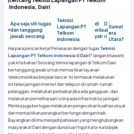
tentang Teknisi Lapangan PT Telkom
Indonesia, Dairi
Teknisi
,
Apa saja sih tugas
di
D
Lapangan PT
Sumat
dan tanggung
wila
ai
Telkom
era
jawab seorang
yah
ri
Indonesia
Utara?
Hai para pencari kerja! Penasaran dengan tugas
Teknisi
Lapangan PT Telkom Indonesia
di
Dairi
? Jangan khawatir,
yuk kita bahas! Seorang teknisi lapangan di Telkom Dairi
bertanggung jawab untuk memastikan layanan
telekomunikasi berjalan lancar. Ini termasuk melakukan
instalasi jaringan internet dan telepon di rumah-rumah
pelanggan, melakukan perbaikan jika ada gangguan, dan
melakukan pemeliharaan rutin pada infrastruktur jaringan.
Mereka juga bertugas melakukan pengecekan kualitas sinyal
dan memastikan perangkat berfungsi dengan baik.
Bayangkan dirimu menjadi pahlawan yang menghubungkan
masyarakat Dairi dengan dunia luar! Ingat kata-kata bijak,