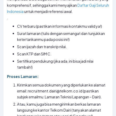
komprehensif, sehingga kami menyajikan
Daftar Gaji Seluruh
Indonesia
untuk menjadi referensi awal.
.
CV terbaru (pastikan informasi kontakmu valid ya!)
Surat lamaran (tulis dengan semangat dan tunjukkan
ketertarikanmu pada posisi ini!)
Scan ijazah dan transkrip nilai.
Scan KTP dan SIM C.
Sertifikat pendukung (jika ada, ini bisa jadi nilai
tambah!)
Proses Lamaran:
Kirimkan semua dokumen yang diperlukan ke alamat
email: recruitment.dairi@telkom.co.id (pastikan
subjek emailmu: Lamaran Teknisi Lapangan – Dairi).
Atau, kamu juga bisa mengirimkan berkas lamaran
langsung ke kantor Telkom Dairi (tanyakan alamat