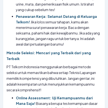
urine, mata, dan pemeriksaan fisik umum. Istirahat
yang cukup sebelum tes!
Penawaran Kerja: Selamat Datang di Keluarga
Telkom!
Jika lolos semua tahapan, kamu akan
menerima surat penawaran kerja. Baca dengan
seksama, pahami hak dan kewajibanmu. Jika ada yang
kurang jelas, jangan ragu untuk bertanya. Ini adalah
awal dari petualangan barumu!
Metode Seleksi: Mencari yang Terbaik dari yang
Terbaik
PT Telkom Indonesia menggunakan berbagai metode
seleksi untuk memastikan bahwa setiap Teknisi Lapangan
memiliki kompetensi yang dibutuhkan. Jangan gentar, ini
adalah kesempatan untuk menunjukkan kemampuanmu
secara komprehensif!
Online Assessment: Uji Kemampuanmu dari
Mana Saja!
Biasanya berupa tes kemampuan dasar