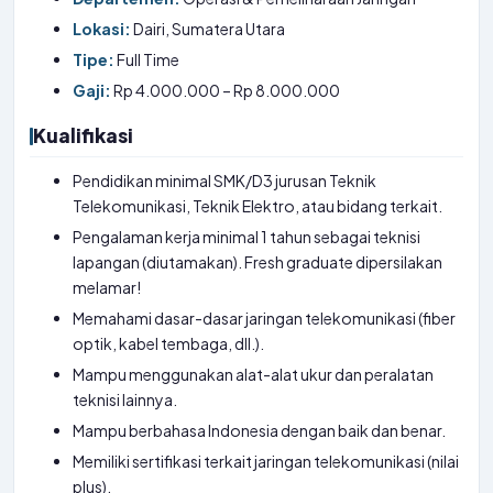
Lokasi:
Dairi, Sumatera Utara
Tipe:
Full Time
Gaji:
Rp 4.000.000 – Rp 8.000.000
Kualifikasi
Pendidikan minimal SMK/D3 jurusan Teknik
Telekomunikasi, Teknik Elektro, atau bidang terkait.
Pengalaman kerja minimal 1 tahun sebagai teknisi
lapangan (diutamakan). Fresh graduate dipersilakan
melamar!
Memahami dasar-dasar jaringan telekomunikasi (fiber
optik, kabel tembaga, dll.).
Mampu menggunakan alat-alat ukur dan peralatan
teknisi lainnya.
Mampu berbahasa Indonesia dengan baik dan benar.
Memiliki sertifikasi terkait jaringan telekomunikasi (nilai
plus).