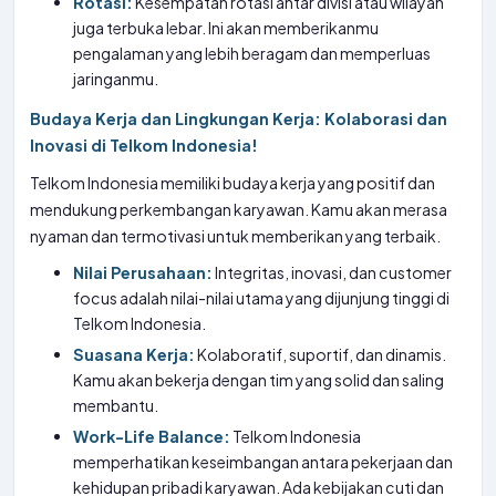
Rotasi:
Kesempatan rotasi antar divisi atau wilayah
juga terbuka lebar. Ini akan memberikanmu
pengalaman yang lebih beragam dan memperluas
jaringanmu.
Budaya Kerja dan Lingkungan Kerja: Kolaborasi dan
Inovasi di Telkom Indonesia!
Telkom Indonesia memiliki budaya kerja yang positif dan
mendukung perkembangan karyawan. Kamu akan merasa
nyaman dan termotivasi untuk memberikan yang terbaik.
Nilai Perusahaan:
Integritas, inovasi, dan customer
focus adalah nilai-nilai utama yang dijunjung tinggi di
Telkom Indonesia.
Suasana Kerja:
Kolaboratif, suportif, dan dinamis.
Kamu akan bekerja dengan tim yang solid dan saling
membantu.
Work-Life Balance:
Telkom Indonesia
memperhatikan keseimbangan antara pekerjaan dan
kehidupan pribadi karyawan. Ada kebijakan cuti dan