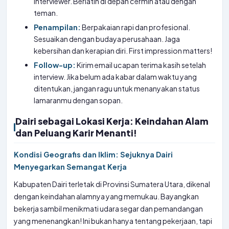
interviewer. Berlatih di depan cermin atau dengan
teman.
Penampilan:
Berpakaian rapi dan profesional.
Sesuaikan dengan budaya perusahaan. Jaga
kebersihan dan kerapian diri. First impression matters!
Follow-up:
Kirim email ucapan terima kasih setelah
interview. Jika belum ada kabar dalam waktu yang
ditentukan, jangan ragu untuk menanyakan status
lamaranmu dengan sopan.
Dairi sebagai Lokasi Kerja: Keindahan Alam
dan Peluang Karir Menanti!
Kondisi Geografis dan Iklim: Sejuknya Dairi
Menyegarkan Semangat Kerja
Kabupaten Dairi terletak di Provinsi Sumatera Utara, dikenal
dengan keindahan alamnya yang memukau. Bayangkan
bekerja sambil menikmati udara segar dan pemandangan
yang menenangkan! Ini bukan hanya tentang pekerjaan, tapi