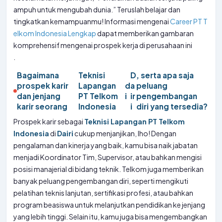
ampuh untuk mengubah dunia.” Teruslah belajar dan
tingkatkan kemampuanmu! Informasi mengenai
Career PT T
elkom Indonesia Lengkap
dapat memberikan gambaran
komprehensif mengenai prospek kerja di perusahaan ini
.
Bagaimana
Teknisi
D
, serta apa saja
prospek karir
Lapangan
d
a
peluang
dan jenjang
PT Telkom
i
ir
pengembangan
karir seorang
Indonesia
i
diri yang tersedia?
Prospek karir sebagai
Teknisi Lapangan PT Telkom
Indonesia
di
Dairi
cukup menjanjikan, lho! Dengan
pengalaman dan kinerja yang baik, kamu bisa naik jabatan
menjadi Koordinator Tim, Supervisor, atau bahkan mengisi
posisi manajerial di bidang teknik. Telkom juga memberikan
banyak peluang pengembangan diri, seperti mengikuti
pelatihan teknis lanjutan, sertifikasi profesi, atau bahkan
program beasiswa untuk melanjutkan pendidikan ke jenjang
yang lebih tinggi. Selain itu, kamu juga bisa mengembangkan