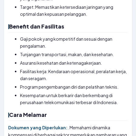
Target: Memastikan ketersediaan jaringan yang
optimal dan kepuasan pelanggan.
Benefit dan Fasilitas
Gaji pokok yang kompetitif dan sesuai dengan
pengalaman.
Tunjangan transportasi, makan, dan kesehatan.
Asuransi kesehatan dan ketenagakerjaan.
Fasilitas kerja: Kendaraan operasional, peralatan kerja,
dan seragam.
Program pengembangan diri dan pelatihan teknis.
Kesempatan untuk berkarir dan berkembang di
perusahaan telekomunikasi terbesar di Indonesia.
Cara Melamar
Dokumen yang Diperlukan:
. Memahami dinamika
kompensasi di berbagai sektor memerlukan gambaran yang