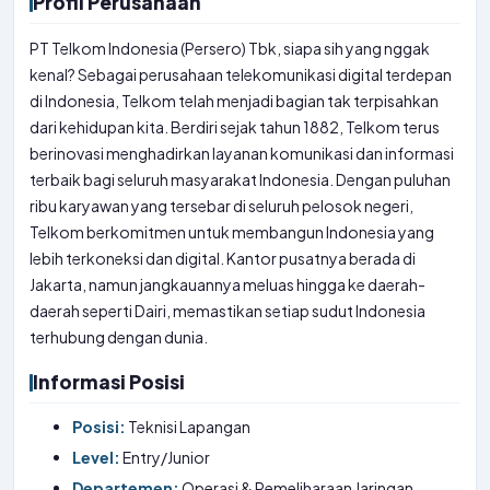
Profil Perusahaan
PT Telkom Indonesia (Persero) Tbk, siapa sih yang nggak
kenal? Sebagai perusahaan telekomunikasi digital terdepan
di Indonesia, Telkom telah menjadi bagian tak terpisahkan
dari kehidupan kita. Berdiri sejak tahun 1882, Telkom terus
berinovasi menghadirkan layanan komunikasi dan informasi
terbaik bagi seluruh masyarakat Indonesia. Dengan puluhan
ribu karyawan yang tersebar di seluruh pelosok negeri,
Telkom berkomitmen untuk membangun Indonesia yang
lebih terkoneksi dan digital. Kantor pusatnya berada di
Jakarta, namun jangkauannya meluas hingga ke daerah-
daerah seperti Dairi, memastikan setiap sudut Indonesia
terhubung dengan dunia.
Informasi Posisi
Posisi:
Teknisi Lapangan
Level:
Entry/Junior
Departemen:
Operasi & Pemeliharaan Jaringan