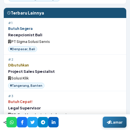
Terbaru Lainnya
#1
Butuh Segera
Recepcionist Bali
PT Sigma Solusi Servis
Denpasar, Bali
#2
Dibutuhkan
Project Sales Specialist
Solusi Klik
Tangerang, Banten
#3
Butuh Cepat!
Legal Supervisor
PT. Evo Manufacturing Indonesia
Lamar
Palembang, Sumatera Selatan