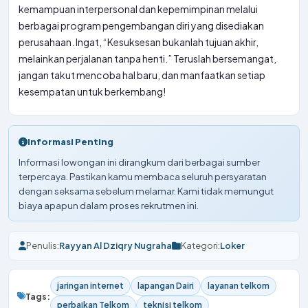
kemampuan interpersonal dan kepemimpinan melalui
berbagai program pengembangan diri yang disediakan
perusahaan. Ingat, “Kesuksesan bukanlah tujuan akhir,
melainkan perjalanan tanpa henti.” Teruslah bersemangat,
jangan takut mencoba hal baru, dan manfaatkan setiap
kesempatan untuk berkembang!
Informasi Penting
Informasi lowongan ini dirangkum dari berbagai sumber
terpercaya. Pastikan kamu membaca seluruh persyaratan
dengan seksama sebelum melamar. Kami tidak memungut
biaya apapun dalam proses rekrutmen ini.
Penulis:
Rayyan Al Dziqry Nugraha
Kategori:
Loker
jaringan internet
lapangan Dairi
layanan telkom
Tags:
perbaikan Telkom
teknisi telkom