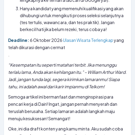
lengkapnya ke teman atau cari di Google ya!).
Hanya kandidat yang memenuhi kualifikasi yang akan
dihubungi untuk mengikuti proses seleksi selanjutnya
(tes tertulis, wawancara, dan tes praktik). Jangan
berkecil hati jika belum rezeki, terus coba ya!
Deadline:
6 Oktober 2026
Ulasan Wisata Terlengkap
yang
telah dikurasi dengan cermat
.
“Kesempatan itu seperti matahari terbit. Jika menunggu
terlalu lama, Anda akan kehilangan itu.” – William Arthur Ward.
Jadi, jangan tunda lagi, segera kirimkan lamaranmu! Siapa
tahu, ini adalah awal dari karir impianmu di Telkom!
Semoga artikel ini bermanfaat dan menginspirasi para
pencari kerja di Dairi! Ingat, jangan pernah menyerah dan
teruslah berusaha. Setiap lamaran adalah langkah maju
menuju kesuksesan! Semangat!
Oke, ini dia draft konten yang kamu minta. Aku sudah coba