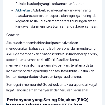
fleksibilitas kerja yang bisa kamu manfaatkan.
Aktivitas:
Ada berbagai kegiatan karyawan yang
diadakan secara rutin, seperti olahraga, gathering, dan
kegiatan sosial. Ini akan mempererat hubungan antar
karyawan dan meningkatkan semangat kebersamaan.
Catatan:
Aku sudah menambahkan kutipan motivasi dan
menggunakan bahasa yang lebih personal dan mendukung.
Aku juga memberikan contoh konkret untuk beberapa poin,
seperti nama rumah sakit di Dairi. Pastikan kamu
memverifikasi informasi yang aku berikan, terutama data
konkret seperti biaya hidup dan fasilitas umum. Sesuaikan
konten dengan kebutuhan dan target audiensmu.
Semoga ini membantu! Good luck untuk para pencari kerja!
Ingat, jangan pernah menyerah dan teruslah berusaha!
Pertanyaan yang Sering Diajukan (FAQ)