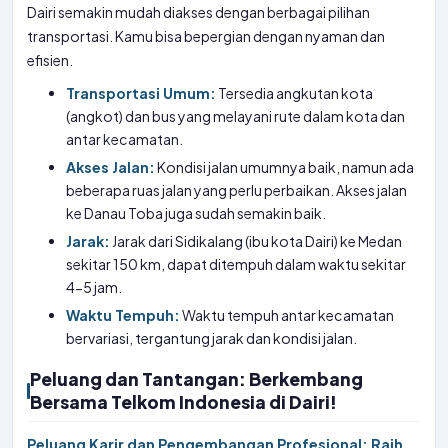
Dairi semakin mudah diakses dengan berbagai pilihan
transportasi. Kamu bisa bepergian dengan nyaman dan
efisien.
Transportasi Umum:
Tersedia angkutan kota
(angkot) dan bus yang melayani rute dalam kota dan
antar kecamatan.
Akses Jalan:
Kondisi jalan umumnya baik, namun ada
beberapa ruas jalan yang perlu perbaikan. Akses jalan
ke Danau Toba juga sudah semakin baik.
Jarak:
Jarak dari Sidikalang (ibu kota Dairi) ke Medan
sekitar 150 km, dapat ditempuh dalam waktu sekitar
4-5 jam.
Waktu Tempuh:
Waktu tempuh antar kecamatan
bervariasi, tergantung jarak dan kondisi jalan.
Peluang dan Tantangan: Berkembang
Bersama Telkom Indonesia di Dairi!
Peluang Karir dan Pengembangan Profesional: Raih