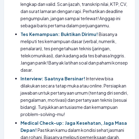
lengkap dan valid. Scan ijazah, transkrip nilai, KTP, CV,
dan surat lamaran dengan rapi. Perhatikan deadline
pengumpulan, jangan sampai terlewat! Anggap ini
sebagai baris pertama dalam perjuanganmu.
Tes Kemampuan: Buktikan Dirimu!
Biasanya
meliputi tes kemampuan dasar (verbal, numerik,
penalaran), tes pengetahuan teknis (jaringan,
telekomunikasi), dan kadang ada tes bahasa Inggris.
Jangan panik! Banyak latihan soal dan pahami konsep
dasar.
Interview: Saatnya Bersinar!
Interview bisa
dilakukan secara tatap muka atau online. Persiapkan
jawaban untuk pertanyaan umum (tentang diri sendiri,
pengalaman, motivasi) dan pertanyaan teknis (sesuai
bidang). Tunjukkan antusiasme dan kemampuan
problem-solving-mu!
Medical Check-up: Jaga Kesehatan, Jaga Masa
Depan!
Pastikan kamu dalam kondisi sehat jasmani
dan rohani. Biasanya meliputi pemeriksaan darah,