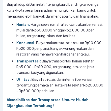
Biaya hidup di Dairi relatif terjangkau dibandingkan dengan
kota-kota besar lainnya. Ini memungkinkan kamu untuk
menabung lebih banyak dan mencapai tujuan finansialmu.
Hunian:
Harga sewa rumah atau kontrakan bervariasi,
mulai dari Rp500.000 hingga Rp2.000.000 per
bulan, tergantung lokasi dan fasilitas.
Konsumsi:
Biaya makan rata-rata sekitar Rp10.000 –
Rp20.000 per porsi. Banyak warung makan dan
restoran yang menawarkan harga terjangkau.
Transportasi:
Biaya transportasi harian sekitar
Rp5.000 – Rp10.000, tergantung jarak dan jenis
transportasi yang digunakan.
Utilitas:
Biaya listrik, air, dan internet bervariasi
tergantung pemakaian. Rata-rata sekitar Rp200.000
– Rp500.000 per bulan.
Aksesibilitas dan Transportasi Umum: Mudah
Dijangkau dan Terhubung!