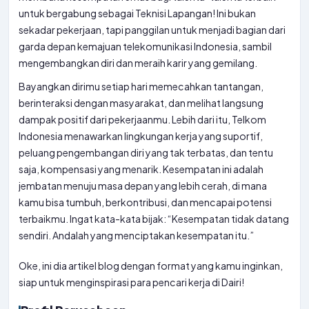
untuk bergabung sebagai Teknisi Lapangan! Ini bukan
sekadar pekerjaan, tapi panggilan untuk menjadi bagian dari
garda depan kemajuan telekomunikasi Indonesia, sambil
mengembangkan diri dan meraih karir yang gemilang.
Bayangkan dirimu setiap hari memecahkan tantangan,
berinteraksi dengan masyarakat, dan melihat langsung
dampak positif dari pekerjaanmu. Lebih dari itu, Telkom
Indonesia menawarkan lingkungan kerja yang suportif,
peluang pengembangan diri yang tak terbatas, dan tentu
saja, kompensasi yang menarik. Kesempatan ini adalah
jembatan menuju masa depan yang lebih cerah, di mana
kamu bisa tumbuh, berkontribusi, dan mencapai potensi
terbaikmu. Ingat kata-kata bijak: “Kesempatan tidak datang
sendiri. Andalah yang menciptakan kesempatan itu.”
Oke, ini dia artikel blog dengan format yang kamu inginkan,
siap untuk menginspirasi para pencari kerja di Dairi!