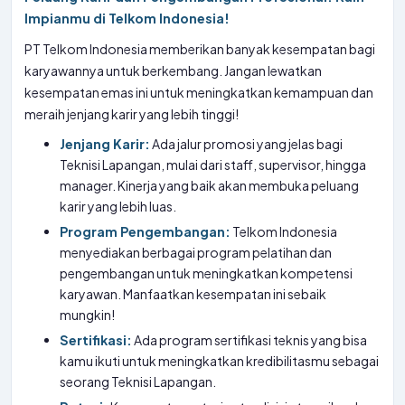
Impianmu di Telkom Indonesia!
PT Telkom Indonesia memberikan banyak kesempatan bagi
karyawannya untuk berkembang. Jangan lewatkan
kesempatan emas ini untuk meningkatkan kemampuan dan
meraih jenjang karir yang lebih tinggi!
Jenjang Karir:
Ada jalur promosi yang jelas bagi
Teknisi Lapangan, mulai dari staff, supervisor, hingga
manager. Kinerja yang baik akan membuka peluang
karir yang lebih luas.
Program Pengembangan:
Telkom Indonesia
menyediakan berbagai program pelatihan dan
pengembangan untuk meningkatkan kompetensi
karyawan. Manfaatkan kesempatan ini sebaik
mungkin!
Sertifikasi:
Ada program sertifikasi teknis yang bisa
kamu ikuti untuk meningkatkan kredibilitasmu sebagai
seorang Teknisi Lapangan.