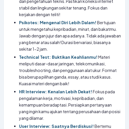
dan pengetahuan teknis. Pastikan koneksi internet
stabil dan lingkungan sekitar tenang. Fokus dan
kerjakan dengan teliti!
Psikotes: Mengenal Diri Lebih Dalam!
Bertujuan
untuk mengetahui kepribadian, minat, dan bakatmu.
Jawab dengan jujur dan apa adanya. Tidak ada jawaban
yang benar atau salah! Durasi bervariasi, biasanya
sekitar 1-2 jam.
Technical Test: Buktikan Keahlianmu!
Materi
meliputi dasar-dasar jaringan, telekomunikasi,
troubleshooting, dan penggunaan alat ukur. Format
bisa berupa pilihan ganda, essay, atau studi kasus.
Kuasai materi dengan baik!
HR Interview: Kenalan Lebih Dekat!
Fokus pada
pengalaman kerja, motivasi, kepribadian, dan
kemampuan beradaptasi. Persiapkan pertanyaan
yang ingin kamu ajukan tentang perusahaan dan posisi
yang dilamar.
User Interview: Saatnya Berdiskusi!
Bertemu