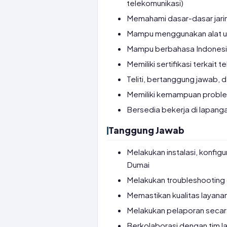
telekomunikasi)
Memahami dasar-dasar jarin
Mampu menggunakan alat uku
Mampu berbahasa Indonesi
Memiliki sertifikasi terkait 
Teliti, bertanggung jawab,
Memiliki kemampuan proble
Bersedia bekerja di lapang
Tanggung Jawab
Melakukan instalasi, konfigu
Dumai
Melakukan troubleshooting 
Memastikan kualitas layanan
Melakukan pelaporan secara
Berkolaborasi dengan tim la