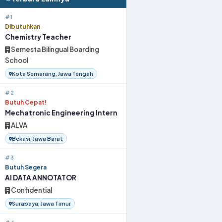
#1
Dibutuhkan
Chemistry Teacher
Semesta Bilingual Boarding
School
Kota Semarang, Jawa Tengah
#2
Butuh Cepat!
Mechatronic Engineering Intern
ALVA
Bekasi, Jawa Barat
#3
Butuh Segera
AI DATA ANNOTATOR
Confidential
Surabaya, Jawa Timur