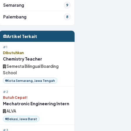
Semarang
9
Palembang
8
Artikel Terkait
#1
Dibutuhkan
Chemistry Teacher
Semesta Bilingual Boarding
School
Kota Semarang, Jawa Tengah
#2
Butuh Cepat!
Mechatronic Engineering Intern
ALVA
Bekasi, Jawa Barat
#3