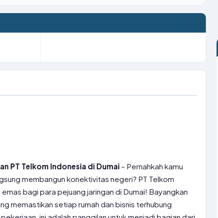
an PT Telkom Indonesia di Dumai
– Pernahkah kamu
gsung membangun konektivitas negeri? PT Telkom
mas bagi para pejuang jaringan di Dumai! Bayangkan
ang memastikan setiap rumah dan bisnis terhubung
pekerjaan, ini adalah panggilan untuk menjadi bagian dari