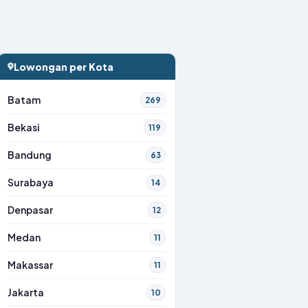
Lowongan per Kota
Batam
269
Bekasi
119
Bandung
63
Surabaya
14
Denpasar
12
Medan
11
Makassar
11
Jakarta
10