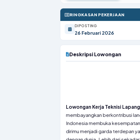
RINGKASAN PEKERJAAN
DIPOSTING
26 Februari 2026
Deskripsi Lowongan
Lowongan Kerja Teknisi Lapang
membayangkan berkontribusi lan
Indonesia membuka kesempatan e
dirimu menjadi garda terdepan y
dengan dunia. Lebih dari sekadar 