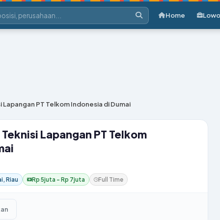
Home
Lowo
i Lapangan PT Telkom Indonesia di Dumai
Teknisi Lapangan PT Telkom
mai
, Riau
Rp 5juta – Rp 7juta
Full Time
kan