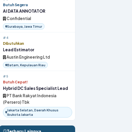
Butuh Segera
AI DATA ANNOTATOR
Confidential
Surabaya, Jawa Timur
#4
Dibutuhkan
Lead Estimator
Austin Engineering Ltd
Batam, Kepulauan Riau
#5
Butuh Cepat!
Hybrid DC Sales Specialist Lead
PT Bank Rakyat Indonesia
(Persero) Tbk
Jakarta Selatan, Daerah Khusus
Ibukota Jakarta
Terbaru Lainnya