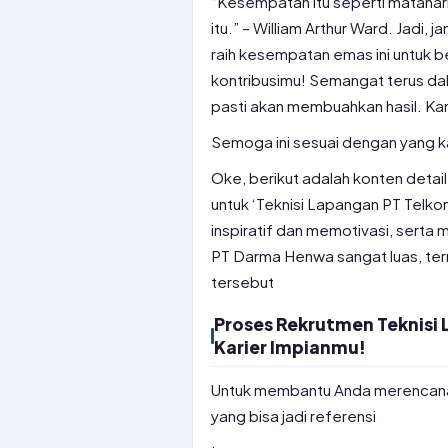
“Kesempatan itu seperti matahari 
itu.” – William Arthur Ward. Jadi
raih kesempatan emas ini untuk b
kontribusimu! Semangat terus da
pasti akan membuahkan hasil. Kam
Semoga ini sesuai dengan yang ka
Oke, berikut adalah konten detail
untuk ‘Teknisi Lapangan PT Telk
inspiratif dan memotivasi, serta
PT Darma Henwa sangat luas, t
tersebut
Proses Rekrutmen Teknisi 
Karier Impianmu!
Untuk membantu Anda merencanak
yang bisa jadi referensi
.