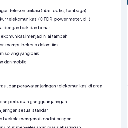
gan telekomunikasi (fiber optic, tembaga)
r telekomunikasi (OTDR, power meter, dll.)
a dengan baik dan benar
telekomunikasi menjadi nilai tambah
 dan mampu bekerja dalam tim
m solving yang baik
an dan mobile
rasi, dan perawatan jaringan telekomunikasi di area
dan perbaikan gangguan jaringan
 jaringan sesuai standar
 berkala mengenai kondisi jaringan
in untuk menyelesaikan masalah jaringan