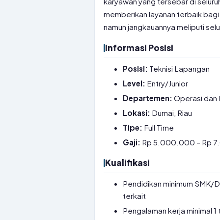
karyawan yang tersebar di seluru
memberikan layanan terbaik bagi
namun jangkauannya meliputi selu
Informasi Posisi
Posisi:
Teknisi Lapangan
Level:
Entry/Junior
Departemen:
Operasi dan 
Lokasi:
Dumai, Riau
Tipe:
Full Time
Gaji:
Rp 5.000.000 – Rp 
Kualifikasi
Pendidikan minimum SMK/D3 
terkait
Pengalaman kerja minimal 1 