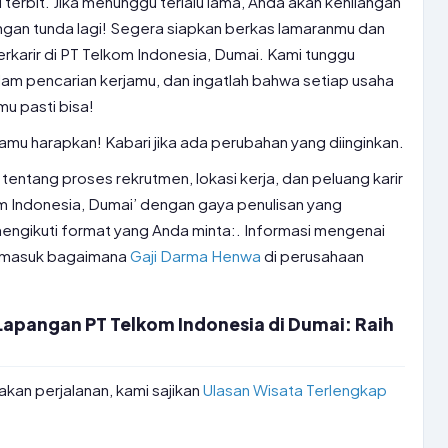
terbit. Jika menunggu terlalu lama, Anda akan kehilangan
, jangan tunda lagi! Segera siapkan berkas lamaranmu dan
erkarir di PT Telkom Indonesia, Dumai. Kami tunggu
lam pencarian kerjamu, dan ingatlah bahwa setiap usaha
u pasti bisa!
mu harapkan! Kabari jika ada perubahan yang diinginkan.
 tentang proses rekrutmen, lokasi kerja, dan peluang karir
om Indonesia, Dumai’ dengan gaya penulisan yang
 mengikuti format yang Anda minta:. Informasi mengenai
ermasuk bagaimana
Gaji Darma Henwa
di perusahaan
Lapangan PT Telkom Indonesia di Dumai: Raih
an perjalanan, kami sajikan
Ulasan Wisata Terlengkap