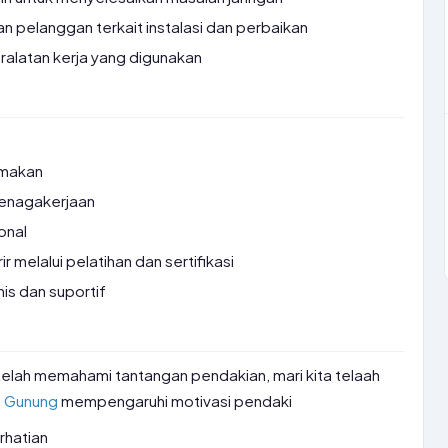
n pelanggan terkait instalasi dan perbaikan
alatan kerja yang digunakan
 makan
tenagakerjaan
onal
melalui pelatihan dan sertifikasi
is dan suportif
telah memahami tantangan pendakian, mari kita telaah
n Gunung
mempengaruhi motivasi pendaki
rhatian