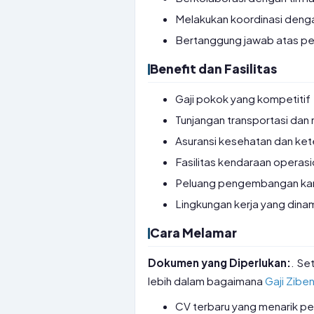
Melakukan koordinasi denga
Bertanggung jawab atas per
Benefit dan Fasilitas
Gaji pokok yang kompetitif
Tunjangan transportasi dan
Asuransi kesehatan dan ke
Fasilitas kendaraan operasi
Peluang pengembangan karir 
Lingkungan kerja yang dinam
Cara Melamar
Dokumen yang Diperlukan:
. Se
lebih dalam bagaimana
Gaji Zibe
CV terbaru yang menarik pe