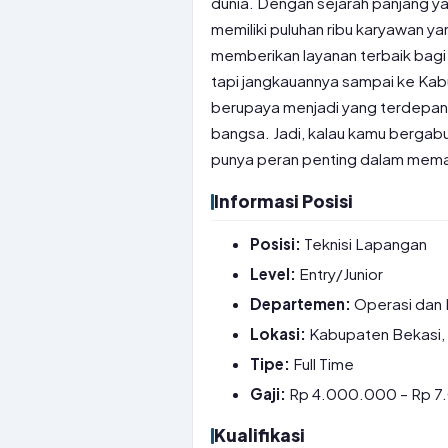
dunia. Dengan sejarah panjang 
memiliki puluhan ribu karyawan y
memberikan layanan terbaik bagi 
tapi jangkauannya sampai ke Kab
berupaya menjadi yang terdepan 
bangsa. Jadi, kalau kamu bergabu
punya peran penting dalam mema
Informasi Posisi
Posisi:
Teknisi Lapangan
Level:
Entry/Junior
Departemen:
Operasi dan 
Lokasi:
Kabupaten Bekasi,
Tipe:
Full Time
Gaji:
Rp 4.000.000 – Rp 
Kualifikasi