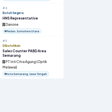
#4
Butuh Segera
HNS Representative
Danone
Medan, Sumatera Utara
#5
Dibutuhkan
Sales Counter PABD Area
Semarang
PT Inti Citra Agung (Optik
Melawai)
Kota Semarang, Jawa Tengah