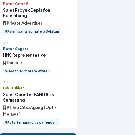
Butuh Cepat!
Sales Proyek Deplafon
Palembang
Private Advertiser
Palembang, Sumatera Selatan
#4
Butuh Segera
HNS Representative
Danone
Medan, Sumatera Utara
#5
Dibutuhkan
Sales Counter PABD Area
Semarang
PT Inti Citra Agung (Optik
Melawai)
Kota Semarang, Jawa Tengah