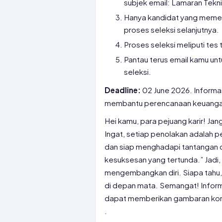
subjek email: Lamaran Tekn
Hanya kandidat yang memenuh
proses seleksi selanjutnya.
Proses seleksi meliputi tes 
Pantau terus email kamu un
seleksi.
Deadline:
02 June 2026. Inform
membantu perencanaan keuang
Hei kamu, para pejuang karir! J
Ingat, setiap penolakan adalah 
dan siap menghadapi tantangan d
kesuksesan yang tertunda.” Jadi, 
mengembangkan diri. Siapa tah
di depan mata. Semangat! Inform
dapat memberikan gambaran komp
.