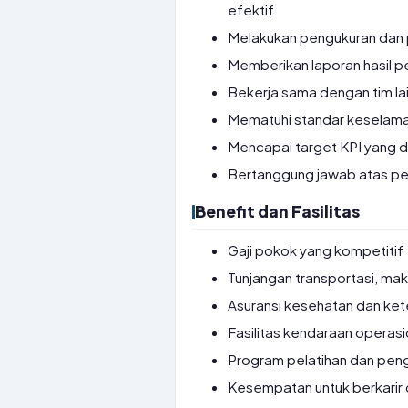
efektif
Melakukan pengukuran dan pe
Memberikan laporan hasil p
Bekerja sama dengan tim la
Mematuhi standar keselama
Mencapai target KPI yang 
Bertanggung jawab atas pe
Benefit dan Fasilitas
Gaji pokok yang kompetitif
Tunjangan transportasi, ma
Asuransi kesehatan dan ke
Fasilitas kendaraan operasi
Program pelatihan dan pen
Kesempatan untuk berkarir 