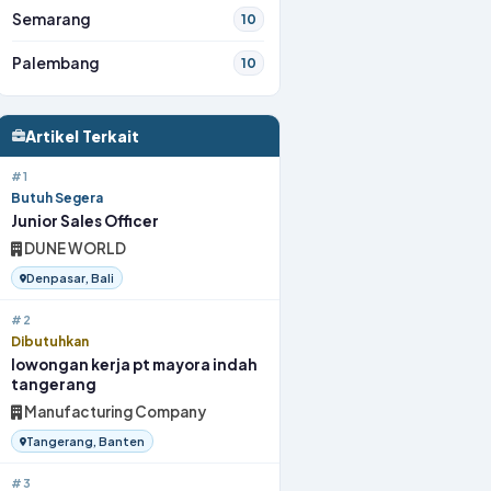
Semarang
10
Palembang
10
Artikel Terkait
#1
Butuh Segera
Junior Sales Officer
DUNE WORLD
Denpasar, Bali
#2
Dibutuhkan
lowongan kerja pt mayora indah
tangerang
Manufacturing Company
Tangerang, Banten
#3