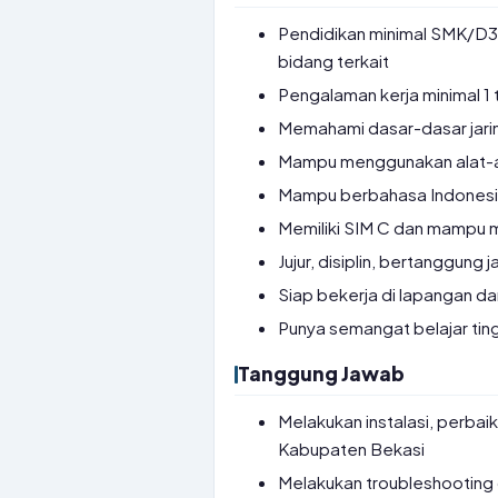
Pendidikan minimal SMK/D3 j
bidang terkait
Pengalaman kerja minimal 1 t
Memahami dasar-dasar jaring
Mampu menggunakan alat-ala
Mampu berbahasa Indonesi
Memiliki SIM C dan mampu
Jujur, disiplin, bertanggun
Siap bekerja di lapangan 
Punya semangat belajar tin
Tanggung Jawab
Melakukan instalasi, perbai
Kabupaten Bekasi
Melakukan troubleshooting