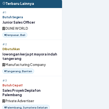
Terbaru Lainnya
#1
Butuh Segera
Junior Sales Officer
DUNE WORLD
Denpasar, Bali
#2
Dibutuhkan
lowongan kerja pt mayora indah
tangerang
Manufacturing Company
Tangerang, Banten
#3
Butuh Cepat!
Sales Proyek Deplafon
Palembang
Private Advertiser
Palembang, Sumatera Selatan