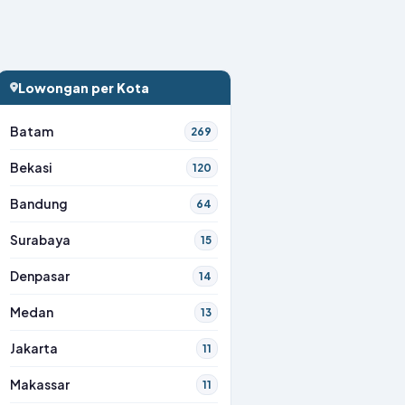
Lowongan per Kota
Batam
269
Bekasi
120
Bandung
64
Surabaya
15
Denpasar
14
Medan
13
Jakarta
11
Makassar
11