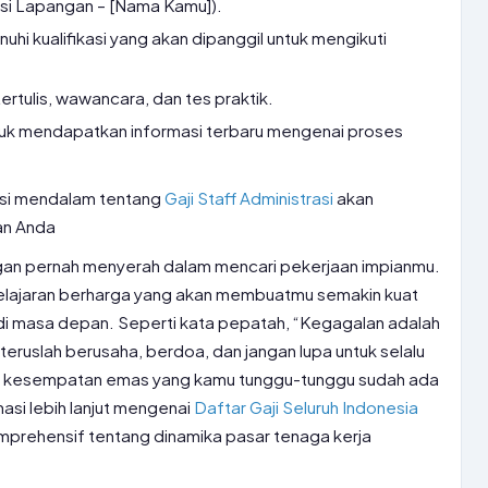
isi Lapangan – [Nama Kamu]).
i kualifikasi yang akan dipanggil untuk mengikuti
tertulis, wawancara, dan tes praktik.
tuk mendapatkan informasi terbaru mengenai proses
asi mendalam tentang
Gaji Staff Administrasi
akan
an Anda
angan pernah menyerah dalam mencari pekerjaan impianmu.
pelajaran berharga yang akan membuatmu semakin kuat
i masa depan. Seperti kata pepatah, “Kegagalan adalah
teruslah berusaha, berdoa, dan jangan lupa untuk selalu
u, kesempatan emas yang kamu tunggu-tunggu sudah ada
asi lebih lanjut mengenai
Daftar Gaji Seluruh Indonesia
rehensif tentang dinamika pasar tenaga kerja