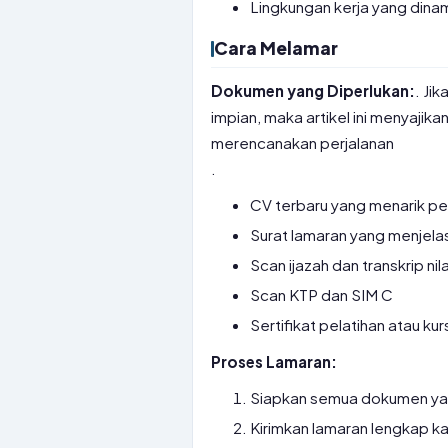
Lingkungan kerja yang dinam
Cara Melamar
Dokumen yang Diperlukan:
. Ji
impian, maka artikel ini menyajika
merencanakan perjalanan
.
CV terbaru yang menarik pe
Surat lamaran yang menjela
Scan ijazah dan transkrip nila
Scan KTP dan SIM C
Sertifikat pelatihan atau kur
Proses Lamaran:
Siapkan semua dokumen yan
Kirimkan lamaran lengkap k