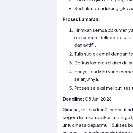
Sertifikat pendukung (jika ad
Proses Lamaran:
Kirimkan semua dokumen yan
recruitment.telkom.pekalon
dan aktif).
Tulis subjek email dengan 
Berkas lamaran dikirim dal
Hanya kandidat yang memenuh
selanjutnya.
Proses seleksi meliputi tes
Deadline:
08 Juni 2026
Gimana, tertarik kan? Jangan tund
segera kirimkan aplikasimu. Ingat
untuk masa depanmu. “Sukses buk
sukses. Jika Anda mencintai apa 