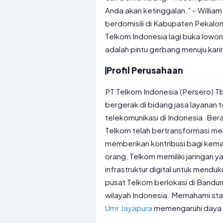
Anda akan ketinggalan.” – William
berdomisili di Kabupaten Pekalon
Telkom Indonesia lagi buka lowon
adalah pintu gerbang menuju kari
Profil Perusahaan
PT Telkom Indonesia (Persero) 
bergerak di bidang jasa layanan t
telekomunikasi di Indonesia. Ber
Telkom telah bertransformasi men
memberikan kontribusi bagi kema
orang, Telkom memiliki jaringan 
infrastruktur digital untuk mend
pusat Telkom berlokasi di Bandun
wilayah Indonesia. Memahami sta
Umr Jayapura
memengaruhi daya 