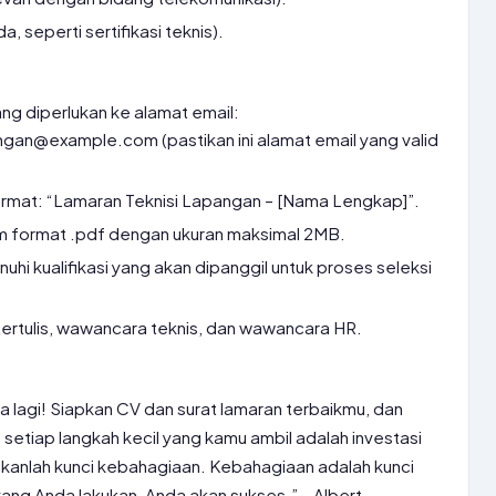
a, seperti sertifikasi teknis).
g diperlukan ke alamat email:
gan@example.com (pastikan ini alamat email yang valid
format: “Lamaran Teknisi Lapangan – [Nama Lengkap]”.
am format .pdf dengan ukuran maksimal 2MB.
i kualifikasi yang akan dipanggil untuk proses seleksi
 tertulis, wawancara teknis, dan wawancara HR.
a lagi! Siapkan CV dan surat lamaran terbaikmu, dan
, setiap langkah kecil yang kamu ambil adalah investasi
anlah kunci kebahagiaan. Kebahagiaan adalah kunci
yang Anda lakukan, Anda akan sukses.” – Albert