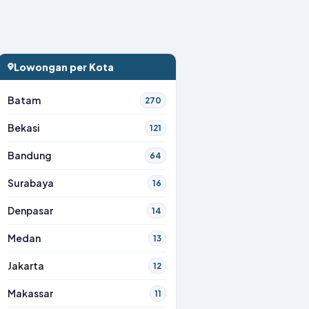
Lowongan per Kota
Batam
270
Bekasi
121
Bandung
64
Surabaya
16
Denpasar
14
Medan
13
Jakarta
12
Makassar
11