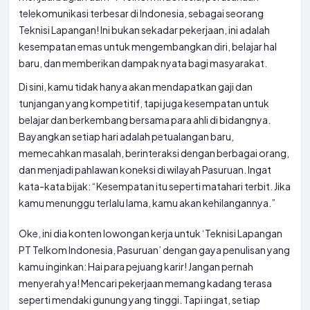
telekomunikasi terbesar di Indonesia, sebagai seorang
Teknisi Lapangan! Ini bukan sekadar pekerjaan, ini adalah
kesempatan emas untuk mengembangkan diri, belajar hal
baru, dan memberikan dampak nyata bagi masyarakat.
Di sini, kamu tidak hanya akan mendapatkan gaji dan
tunjangan yang kompetitif, tapi juga kesempatan untuk
belajar dan berkembang bersama para ahli di bidangnya.
Bayangkan setiap hari adalah petualangan baru,
memecahkan masalah, berinteraksi dengan berbagai orang,
dan menjadi pahlawan koneksi di wilayah Pasuruan. Ingat
kata-kata bijak: “Kesempatan itu seperti matahari terbit. Jika
kamu menunggu terlalu lama, kamu akan kehilangannya.”
Oke, ini dia konten lowongan kerja untuk ‘Teknisi Lapangan
PT Telkom Indonesia, Pasuruan’ dengan gaya penulisan yang
kamu inginkan: Hai para pejuang karir! Jangan pernah
menyerah ya! Mencari pekerjaan memang kadang terasa
seperti mendaki gunung yang tinggi. Tapi ingat, setiap