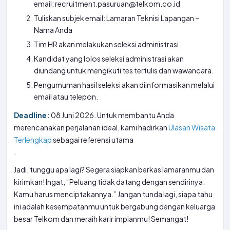
email: recruitment.pasuruan@telkom.co.id
Tuliskan subjek email: Lamaran Teknisi Lapangan –
Nama Anda
Tim HR akan melakukan seleksi administrasi.
Kandidat yang lolos seleksi administrasi akan
diundang untuk mengikuti tes tertulis dan wawancara.
Pengumuman hasil seleksi akan diinformasikan melalui
email atau telepon.
Deadline:
08 Juni 2026. Untuk membantu Anda
merencanakan perjalanan ideal, kami hadirkan
Ulasan Wisata
Terlengkap
sebagai referensi utama
.
Jadi, tunggu apa lagi? Segera siapkan berkas lamaranmu dan
kirimkan! Ingat, “Peluang tidak datang dengan sendirinya.
Kamu harus menciptakannya.” Jangan tunda lagi, siapa tahu
ini adalah kesempatanmu untuk bergabung dengan keluarga
besar Telkom dan meraih karir impianmu! Semangat!