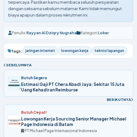
terpercaya. Pastikan kamu membaca seluruh persyaratan
dengan seksama sebelum melamar. Kami tidak memungut
biaya apapun dalam proses rekrutmen ini.
Penulis:
Rayyan Al Dziqry Nugraha
Kategori:
Loker
jaringan internet
lowongan kerja
teknisi lapangan
Tags:
SEBELUMNYA
Butuh Segera
Estimasi Gaji PT Chera Abadi Jaya: Sekitar 15 Juta
Uang Kehadiran Reimburse
BERIKUTNYA
Butuh Cepat!
Lowongan Kerja Sourcing Senior Manager Michael
Page Indonesia di Batam
PT Michael Page Internasional Indonesia