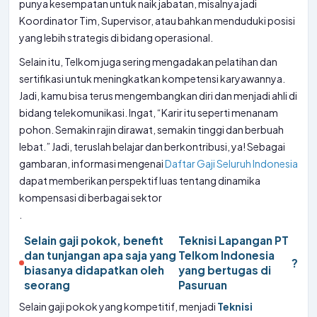
punya kesempatan untuk naik jabatan, misalnya jadi
Koordinator Tim, Supervisor, atau bahkan menduduki posisi
yang lebih strategis di bidang operasional.
Selain itu, Telkom juga sering mengadakan pelatihan dan
sertifikasi untuk meningkatkan kompetensi karyawannya.
Jadi, kamu bisa terus mengembangkan diri dan menjadi ahli di
bidang telekomunikasi. Ingat, “Karir itu seperti menanam
pohon. Semakin rajin dirawat, semakin tinggi dan berbuah
lebat.” Jadi, teruslah belajar dan berkontribusi, ya! Sebagai
gambaran, informasi mengenai
Daftar Gaji Seluruh Indonesia
dapat memberikan perspektif luas tentang dinamika
kompensasi di berbagai sektor
.
Selain gaji pokok, benefit
Teknisi Lapangan PT
dan tunjangan apa saja yang
Telkom Indonesia
?
biasanya didapatkan oleh
yang bertugas di
seorang
Pasuruan
Selain gaji pokok yang kompetitif, menjadi
Teknisi