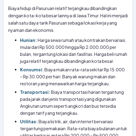
Biaya hidup di Pasuruan relatif terjangkau dibandingkan
dengan kota-kota besar lainnya di Jawa Timur. Hal ini menjadi
salah satu daya tarik Pasuruan sebagai lokasi kerja yang
nyaman dan ekonomis.
Hunian:
Harga sewa rumah atau kontrakan bervariasi,
mulai dari Rp 500.000 hingga Rp 2.000.000 per
bulan, tergantung lokasi dan fasilitas. Harga beli rumah
juga relatif terjangkau dibandingkan kota besar.
Konsumsi:
Biaya makan rata-rata sekitar Rp 15.000
– Rp 30.000 per hari. Banyak warung makan dan
restoran yang menawarkan harga terjangkau.
Transportasi:
Biaya transportasi harian tergantung
pada jarak dan jenis transportasi yang digunakan.
Angkutan umum seperti angkot dan bus tersedia
dengan tarif yang terjangkau.
Utilitas:
Biaya listrik, air, dan internet bervariasi
tergantung pemakaian. Rata-rata biaya bulanan untuk
utilitas berkisar antara Rp 200.000 – Rp 500.000.