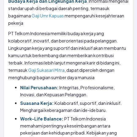
Budaya Kerja dan Lingkungan Kerja
. Informasi mengenai
standar upah di berbagai daerah penting, termasuk
bagaimana
Gaji Umr Kapuas
mempengaruhi kesejahteraan
pekerja
PT Telkom Indonesia memiliki budaya kerja yang
kolaboratif, inovatif, dan berorientasi pada pelanggan.
Lingkungan kerja yang suportif dan inklusif akan membantu
kamu untuk berkembang dan memberikan kontribusi
terbaik. Informasi lebih lanjut mengenai karir di bidang ini,
termasuk
Gaji Sukasari Mitra
, dapat diperoleh dengan
menghubungi bagian sumber daya manusia
Nilai Perusahaan:
Integritas, Profesionalisme,
Inovasi, dan Kepuasan Pelanggan.
Suasana Kerja:
Kolaboratif, suportif, dan inklusif.
Menghargai keberagaman dan ide-ide baru.
Work-Life Balance:
PT Telkom Indonesia
memahami pentingnya keseimbangan antara
pekerjaan dan kehidupan pribadi. Kebijakan yang