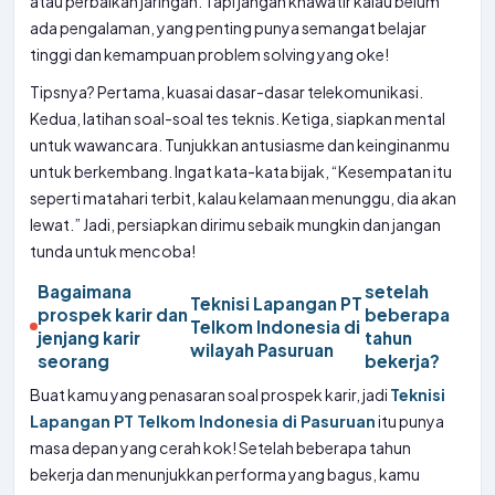
atau perbaikan jaringan. Tapi jangan khawatir kalau belum
ada pengalaman, yang penting punya semangat belajar
tinggi dan kemampuan problem solving yang oke!
Tipsnya? Pertama, kuasai dasar-dasar telekomunikasi.
Kedua, latihan soal-soal tes teknis. Ketiga, siapkan mental
untuk wawancara. Tunjukkan antusiasme dan keinginanmu
untuk berkembang. Ingat kata-kata bijak, “Kesempatan itu
seperti matahari terbit, kalau kelamaan menunggu, dia akan
lewat.” Jadi, persiapkan dirimu sebaik mungkin dan jangan
tunda untuk mencoba!
Bagaimana
setelah
Teknisi Lapangan PT
prospek karir dan
beberapa
Telkom Indonesia di
jenjang karir
tahun
wilayah Pasuruan
seorang
bekerja?
Buat kamu yang penasaran soal prospek karir, jadi
Teknisi
Lapangan PT Telkom Indonesia di Pasuruan
itu punya
masa depan yang cerah kok! Setelah beberapa tahun
bekerja dan menunjukkan performa yang bagus, kamu