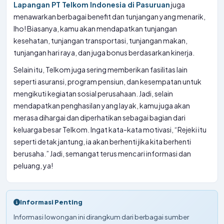
Lapangan PT Telkom Indonesia di Pasuruan
juga
menawarkan berbagai benefit dan tunjangan yang menarik,
lho! Biasanya, kamu akan mendapatkan tunjangan
kesehatan, tunjangan transportasi, tunjangan makan,
tunjangan hari raya, dan juga bonus berdasarkan kinerja.
Selain itu, Telkom juga sering memberikan fasilitas lain
seperti asuransi, program pensiun, dan kesempatan untuk
mengikuti kegiatan sosial perusahaan. Jadi, selain
mendapatkan penghasilan yang layak, kamu juga akan
merasa dihargai dan diperhatikan sebagai bagian dari
keluarga besar Telkom. Ingat kata-kata motivasi, “Rejeki itu
seperti detak jantung, ia akan berhenti jika kita berhenti
berusaha.” Jadi, semangat terus mencari informasi dan
peluang, ya!
Informasi Penting
Informasi lowongan ini dirangkum dari berbagai sumber