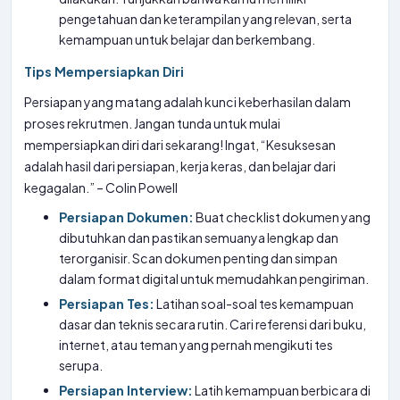
pengetahuan dan keterampilan yang relevan, serta
kemampuan untuk belajar dan berkembang.
Tips Mempersiapkan Diri
Persiapan yang matang adalah kunci keberhasilan dalam
proses rekrutmen. Jangan tunda untuk mulai
mempersiapkan diri dari sekarang! Ingat, “Kesuksesan
adalah hasil dari persiapan, kerja keras, dan belajar dari
kegagalan.” – Colin Powell
Persiapan Dokumen:
Buat checklist dokumen yang
dibutuhkan dan pastikan semuanya lengkap dan
terorganisir. Scan dokumen penting dan simpan
dalam format digital untuk memudahkan pengiriman.
Persiapan Tes:
Latihan soal-soal tes kemampuan
dasar dan teknis secara rutin. Cari referensi dari buku,
internet, atau teman yang pernah mengikuti tes
serupa.
Persiapan Interview:
Latih kemampuan berbicara di