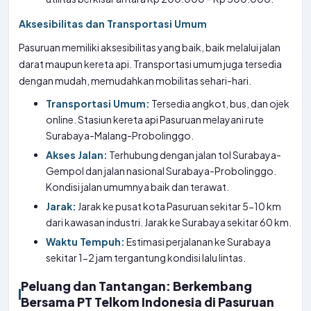
Aksesibilitas dan Transportasi Umum
Pasuruan memiliki aksesibilitas yang baik, baik melalui jalan
darat maupun kereta api. Transportasi umum juga tersedia
dengan mudah, memudahkan mobilitas sehari-hari.
Transportasi Umum:
Tersedia angkot, bus, dan ojek
online. Stasiun kereta api Pasuruan melayani rute
Surabaya-Malang-Probolinggo.
Akses Jalan:
Terhubung dengan jalan tol Surabaya-
Gempol dan jalan nasional Surabaya-Probolinggo.
Kondisi jalan umumnya baik dan terawat.
Jarak:
Jarak ke pusat kota Pasuruan sekitar 5-10 km
dari kawasan industri. Jarak ke Surabaya sekitar 60 km.
Waktu Tempuh:
Estimasi perjalanan ke Surabaya
sekitar 1-2 jam tergantung kondisi lalu lintas.
Peluang dan Tantangan: Berkembang
Bersama PT Telkom Indonesia di Pasuruan