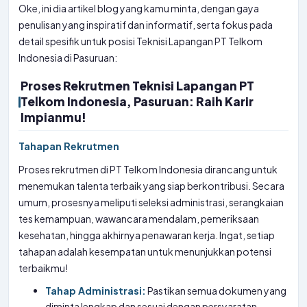
Oke, ini dia artikel blog yang kamu minta, dengan gaya
penulisan yang inspiratif dan informatif, serta fokus pada
detail spesifik untuk posisi Teknisi Lapangan PT Telkom
Indonesia di Pasuruan:
Proses Rekrutmen Teknisi Lapangan PT
Telkom Indonesia, Pasuruan: Raih Karir
Impianmu!
Tahapan Rekrutmen
Proses rekrutmen di PT Telkom Indonesia dirancang untuk
menemukan talenta terbaik yang siap berkontribusi. Secara
umum, prosesnya meliputi seleksi administrasi, serangkaian
tes kemampuan, wawancara mendalam, pemeriksaan
kesehatan, hingga akhirnya penawaran kerja. Ingat, setiap
tahapan adalah kesempatan untuk menunjukkan potensi
terbaikmu!
Tahap Administrasi:
Pastikan semua dokumen yang
diminta lengkap dan sesuai dengan persyaratan.