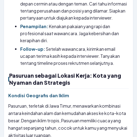
depan cermin atau dengan teman. Cari tahu informasi
tentang perusahaan dan posisi yang dilamar. Siapkan
pertanyaan untuk diajukan kepada interviewer.
Penampilan:
Kenakan pakaian yang rapi dan
profesional saat wawancara. Jaga kebersihan dan
kerapihan diri.
Follow-up:
Setelah wawancara, kirimkan email
ucapan terima kasih kepada interviewer. Tanyakan
tentang timeline proses rekrutmen selanjutnya.
Pasuruan sebagai Lokasi Kerja: Kota yang
Nyaman dan Strategis
Kondisi Geografis dan Iklim
Pasuruan, terletak di Jawa Timur, menawarkan kombinasi
antara keindahan alam dan kemudahan akses ke kota-kota
besar. Dengan iklim tropis, Pasuruan memiliki cuaca yang
hangat sepanjang tahun, cocok untuk kamu yang menyukai
aktivitas luar ruangan.