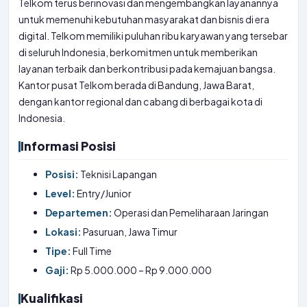
Telkom terus berinovasi dan mengembangkan layanannya
untuk memenuhi kebutuhan masyarakat dan bisnis di era
digital. Telkom memiliki puluhan ribu karyawan yang tersebar
di seluruh Indonesia, berkomitmen untuk memberikan
layanan terbaik dan berkontribusi pada kemajuan bangsa.
Kantor pusat Telkom berada di Bandung, Jawa Barat,
dengan kantor regional dan cabang di berbagai kota di
Indonesia.
Informasi Posisi
Posisi:
Teknisi Lapangan
Level:
Entry/Junior
Departemen:
Operasi dan Pemeliharaan Jaringan
Lokasi:
Pasuruan, Jawa Timur
Tipe:
Full Time
Gaji:
Rp 5.000.000 – Rp 9.000.000
Kualifikasi