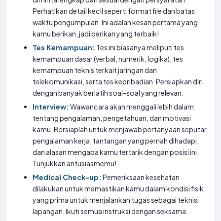
Perhatikan detail kecil seperti format file dan batas
waktu pengumpulan. Ini adalah kesan pertama yang
kamu berikan, jadi berikan yang terbaik!
Tes Kemampuan:
Tes ini biasanya meliputi tes
kemampuan dasar (verbal, numerik, logika), tes
kemampuan teknis terkait jaringan dan
telekomunikasi, serta tes kepribadian. Persiapkan diri
dengan banyak berlatih soal-soal yang relevan.
Interview:
Wawancara akan menggali lebih dalam
tentang pengalaman, pengetahuan, dan motivasi
kamu. Bersiaplah untuk menjawab pertanyaan seputar
pengalaman kerja, tantangan yang pernah dihadapi,
dan alasan mengapa kamu tertarik dengan posisi ini.
Tunjukkan antusiasmemu!
Medical Check-up:
Pemeriksaan kesehatan
dilakukan untuk memastikan kamu dalam kondisi fisik
yang prima untuk menjalankan tugas sebagai teknisi
lapangan. Ikuti semua instruksi dengan seksama.