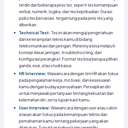
terdiri dari beberapa jenis tes, seperti tes kemampuan
verbal, numerik, logika, dan tes kepribadian. Durasi
psikotes bervariasi, tergantung pada jenis tes yang
diberikan.
Technical Test:
Tes ini akan menguji pengetahuan
dan keterampilan teknis kamu di bidang
telekomunikasi dan jaringan. Materinya bisa meliputi
konsep dasar jaringan, troubleshooting, dan
konfigurasi perangkat. Format tes bisa berupa pilihan
ganda, esai, atau studi kasus.
HR Interview:
Wawancara dengan tim HR akan fokus
pada pengalaman kerja, motivasi, dan kesesuaian
kamu dengan budaya perusahaan. Persiapkan diri
untuk menjawab pertanyaan tentang kekuatan dan
kelemahan diri, serta tujuan karir kamu.
User Interview:
Wawancara dengan user atau calon
atasan akan fokus pada kemampuan teknis dan
pemahaman kamu tentang pekerjaan yang akan
dilakukan. Tunjukkan bahwa kamu memiliki