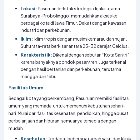
Lokasi:
Pasuruan terletak strategis di jalur utama
Surabaya-Probolinggo, memudahkan akses ke
berbagai kota di Jawa Timur. Dekat dengan kawasan
industri dan perkebunan.
Iklim:
Iklim tropis dengan musim kemarau dan hujan.
Suhu rata-rata berkisar antara 25-32 derajat Celcius.
Karakteristik:
Dikenal dengan sebutan “Kota Santri”
karena banyaknya pondok pesantren. Juga terkenal
dengan hasil pertanian dan perkebunan, terutama
mangga dan tebu.
Fasilitas Umum
Sebagai kota yang berkembang, Pasuruan memiliki fasilitas
umum yang memadai untuk memenuhi kebutuhan sehari-
hari. Mulai dari fasilitas kesehatan, pendidikan, hingga pusat
perbelanjaan dan hiburan, semuanya tersedia dengan
mudah.
Kesehatan:
Terdapat beberapa rumah sakit dan klinik