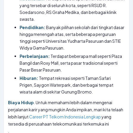
yang tersebar di seluruh kota, seperti RSUD R.
Soedarsono, RS Graha Medika, dan berbagai klinik
swasta.
Pendidikan:
Banyak pilihan sekolah dari tingkat dasar
hingga menengah atas, serta beberapa perguruan
tinggi seperti Universitas Yudharta Pasuruan dan STIE
Widya Gama Pasuruan.
Perbelanjaan:
Terdapat beberapa mall seperti Plaza
Bangil dan Roxy Mall, serta pasar tradisional seperti
Pasar Besar Pasuruan.
Hiburan:
Tempat rekreasi seperti Taman Safari
Prigen, Saygon Waterpark, dan berbagai tempat
wisata alam di sekitar Gunung Bromo.
Biaya Hidup
. Untuk memahami lebih dalam mengenai
perjalanan karir yang mungkin Anda impikan, mari kita telaah
lebih lanjut
Career PT Telkom Indonesia Lengkap
yang
tersedia di perusahaan telekomunikasi terkemuka ini
.