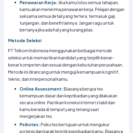
Penawaran Kerja:
Jika kamu lolos semua tahapan,
kamu akan menerima penawaran kerja. Pelajari dengan
seksama semua detail yang tertera, termasuk gaji,
tunjangan, dan benefit lainnya. Jangan ragu untuk
bertanya jika ada hal yang kurang jelas.
Metode Seleksi
PT Telkom Indonesia menggunakan berbagai metode
seleksi untuk memastikan kandidat yang terpilih benar-
benar kompeten dan sesuai dengan kebutuhan perusahaan.
Metode ini dirancang untuk menguji kemampuan kognitif,
teknis, dan interpersonal kamu.
Online Assessment:
Biasanya berupa tes
kemampuan dasar dan kepribadian yang dilakukan
secara online. Pastikan koneksi internet stabil dan
kamu berada di tempat yang tenang saat
mengerjakan tes.
Psikotes:
Psikotes bertujuan untuk mengukur
potensi dan karakteristik kepribadian kamu. Biasanya