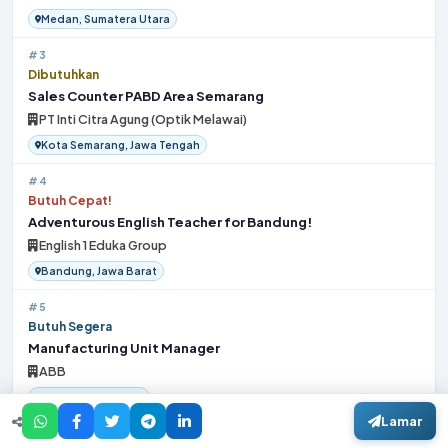
Medan, Sumatera Utara
#3
Dibutuhkan
Sales Counter PABD Area Semarang
PT Inti Citra Agung (Optik Melawai)
Kota Semarang, Jawa Tengah
#4
Butuh Cepat!
Adventurous English Teacher for Bandung!
English 1 Eduka Group
Bandung, Jawa Barat
#5
Butuh Segera
Manufacturing Unit Manager
ABB
Bekasi, Jawa Barat
Lamar