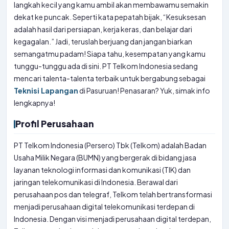
langkah kecil yang kamu ambil akan membawamu semakin
dekat ke puncak. Seperti kata pepatah bijak, “Kesuksesan
adalah hasil dari persiapan, kerja keras, dan belajar dari
kegagalan.” Jadi, teruslah berjuang dan jangan biarkan
semangatmu padam! Siapa tahu, kesempatan yang kamu
tunggu-tunggu ada di sini. PT Telkom Indonesia sedang
mencari talenta-talenta terbaik untuk bergabung sebagai
Teknisi Lapangan
di Pasuruan! Penasaran? Yuk, simak info
lengkapnya!
Profil Perusahaan
PT Telkom Indonesia (Persero) Tbk (Telkom) adalah Badan
Usaha Milik Negara (BUMN) yang bergerak di bidang jasa
layanan teknologi informasi dan komunikasi (TIK) dan
jaringan telekomunikasi di Indonesia. Berawal dari
perusahaan pos dan telegraf, Telkom telah bertransformasi
menjadi perusahaan digital telekomunikasi terdepan di
Indonesia. Dengan visi menjadi perusahaan digital terdepan,