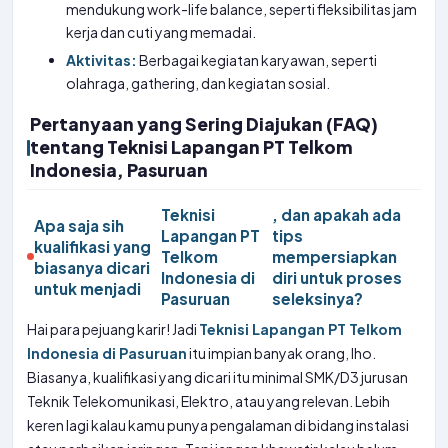
mendukung work-life balance, seperti fleksibilitas jam
kerja dan cuti yang memadai.
Aktivitas:
Berbagai kegiatan karyawan, seperti
olahraga, gathering, dan kegiatan sosial.
Pertanyaan yang Sering Diajukan (FAQ)
tentang Teknisi Lapangan PT Telkom
Indonesia, Pasuruan
Teknisi
, dan apakah ada
Apa saja sih
Lapangan PT
tips
kualifikasi yang
Telkom
mempersiapkan
biasanya dicari
Indonesia di
diri untuk proses
untuk menjadi
Pasuruan
seleksinya?
Hai para pejuang karir! Jadi
Teknisi Lapangan PT Telkom
Indonesia di Pasuruan
itu impian banyak orang, lho.
Biasanya, kualifikasi yang dicari itu minimal SMK/D3 jurusan
Teknik Telekomunikasi, Elektro, atau yang relevan. Lebih
keren lagi kalau kamu punya pengalaman di bidang instalasi