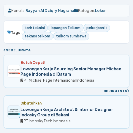
Penulis:
Rayyan Al Dziqry Nugraha
Kategori:
Loker
karir teknisi
lapangan Telkom
pekerjaan it
Tags:
teknisi telkom
telkom sumbawa
SEBELUMNYA
Butuh Cepat!
Lowongan Kerja Sourcing Senior Manager Michael
Page Indonesia di Batam
PT Michael Page Internasional Indonesia
BERIKUTNYA
Dibutuhkan
Lowongan Kerja Architect & Interior Designer
Indosky Group di Bekasi
PT Indosky Tech Indonesia