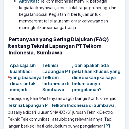
Aktivitas:
Telkom Indonesia memiliki berbagai
kegiatan karyawan, seperti olahraga, gathering, dan
kegiatan sosial. Kegiatan ini bertujuan untuk
mempererat tali silaturahmi antar karyawan dan
meningkatkan semangat kerja.
Pertanyaan yang Sering Diajukan (FAQ)
tentang Teknisi Lapangan PT Telkom
Indonesia, Sumbawa
Apa saja sih
Teknisi
, dan apakah ada
kualifikasi
Lapangan PT
pelatihan khusus yang
yang biasanya
Telkom
disediakan jika saya
dicari untuk
Indonesia di
belum punya
menjadi
Sumbawa
pengalaman?
Hai pejuang karir! Pertanyaan bagus banget! Untuk menjadi
Teknisi Lapangan PT Telkom Indonesia di Sumbawa
,
biasanya dicari lulusan SMK/D3/S1 jurusan Teknik Elektro,
Teknik Telekomunikasi, atau bidang relevan lainnya. Tapi
jangan berkecil hati kalau belum punya pengalaman!
PT