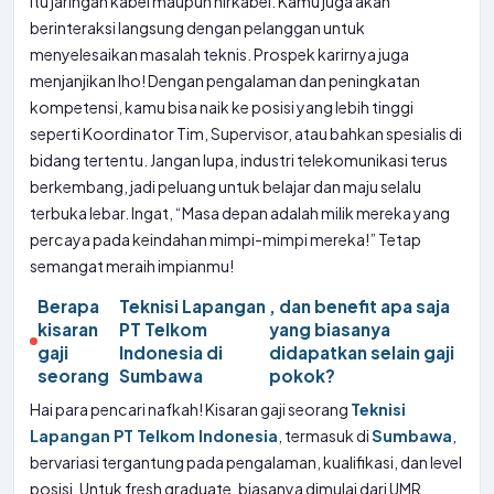
itu jaringan kabel maupun nirkabel. Kamu juga akan
berinteraksi langsung dengan pelanggan untuk
menyelesaikan masalah teknis. Prospek karirnya juga
menjanjikan lho! Dengan pengalaman dan peningkatan
kompetensi, kamu bisa naik ke posisi yang lebih tinggi
seperti Koordinator Tim, Supervisor, atau bahkan spesialis di
bidang tertentu. Jangan lupa, industri telekomunikasi terus
berkembang, jadi peluang untuk belajar dan maju selalu
terbuka lebar. Ingat, “Masa depan adalah milik mereka yang
percaya pada keindahan mimpi-mimpi mereka!” Tetap
semangat meraih impianmu!
Berapa
Teknisi Lapangan
, dan benefit apa saja
kisaran
PT Telkom
yang biasanya
gaji
Indonesia di
didapatkan selain gaji
seorang
Sumbawa
pokok?
Hai para pencari nafkah! Kisaran gaji seorang
Teknisi
Lapangan PT Telkom Indonesia
, termasuk di
Sumbawa
,
bervariasi tergantung pada pengalaman, kualifikasi, dan level
posisi. Untuk fresh graduate, biasanya dimulai dari UMR