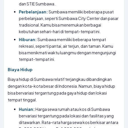
dan STIE Sumbawa.
Perbelanjaan:
Sumbawa memiliki beberapa pusat
perbelanjaan, seperti Sumbawa City Center dan pasar
tradisional. Kamu bisa menemukan berbagai
kebutuhan sehari-hari di tempat-tempat ini.
Hiburan:
Sumbawa memiliki beberapa tempat
rekreasi, seperti pantai, air terjun, dan taman. Kamu
bisa menikmati waktu luangmu dengan mengunjungi
tempat-tempat ini.
Biaya Hidup
Biaya hidup di Sumbawa relatif terjangkau dibandingkan
dengan kota-kota besar di Indonesia. Namun, biaya hidup
bisa bervariasi tergantung pada gaya hidup dan lokasi
tempat tinggal.
Hunian:
Harga sewa rumah atau kos di Sumbawa
bervariasi tergantung pada lokasi dan fasilitas yang
ditawarkan. Rata-rata harga sewa kos berkisar antara