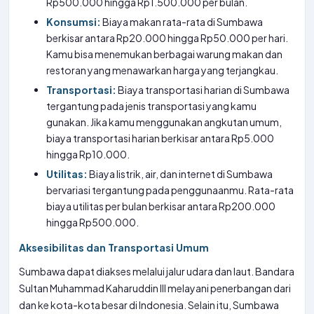
Rp500.000 hingga Rp1.500.000 per bulan.
Konsumsi:
Biaya makan rata-rata di Sumbawa
berkisar antara Rp20.000 hingga Rp50.000 per hari.
Kamu bisa menemukan berbagai warung makan dan
restoran yang menawarkan harga yang terjangkau.
Transportasi:
Biaya transportasi harian di Sumbawa
tergantung pada jenis transportasi yang kamu
gunakan. Jika kamu menggunakan angkutan umum,
biaya transportasi harian berkisar antara Rp5.000
hingga Rp10.000.
Utilitas:
Biaya listrik, air, dan internet di Sumbawa
bervariasi tergantung pada penggunaanmu. Rata-rata
biaya utilitas per bulan berkisar antara Rp200.000
hingga Rp500.000.
Aksesibilitas dan Transportasi Umum
Sumbawa dapat diakses melalui jalur udara dan laut. Bandara
Sultan Muhammad Kaharuddin III melayani penerbangan dari
dan ke kota-kota besar di Indonesia. Selain itu, Sumbawa