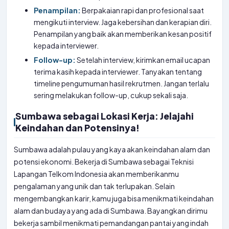
Penampilan:
Berpakaian rapi dan profesional saat
mengikuti interview. Jaga kebersihan dan kerapian diri.
Penampilan yang baik akan memberikan kesan positif
kepada interviewer.
Follow-up:
Setelah interview, kirimkan email ucapan
terima kasih kepada interviewer. Tanyakan tentang
timeline pengumuman hasil rekrutmen. Jangan terlalu
sering melakukan follow-up, cukup sekali saja.
Sumbawa sebagai Lokasi Kerja: Jelajahi
Keindahan dan Potensinya!
Sumbawa adalah pulau yang kaya akan keindahan alam dan
potensi ekonomi. Bekerja di Sumbawa sebagai Teknisi
Lapangan Telkom Indonesia akan memberikanmu
pengalaman yang unik dan tak terlupakan. Selain
mengembangkan karir, kamu juga bisa menikmati keindahan
alam dan budaya yang ada di Sumbawa. Bayangkan dirimu
bekerja sambil menikmati pemandangan pantai yang indah