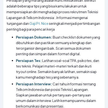
Persiapan yang matang adalah kunci kesuksesan. Berikut
adalah beberapa tips yang bisa kamu lakukan untuk
mempersiapkan diri menghadapi proses rekrutmen Teknisi
Lapangan di Telkom Indonesia:. Informasi mengenai
tunjangan dan
Gaji Pt. Nice
seringkali menjadi pertimbangan
penting bagi para pencari kerja
Persiapan Dokumen:
Buat checklist dokumen yang
dibutuhkan dan pastikan semuanya lengkap dan
terorganisir dengan baik. Scan semua dokumen
penting dan simpan dalam format digital.
Persiapan Tes:
Latihan soal-soal TPA, psikotes, dan
tes teknis. Pelajari materi-materi terkait dan ikuti
tryout online. Semakin banyak latihan, semakin siap
kamu menghadapi tes yang sebenarnya.
Persiapan Interview:
Cari tahu informasi tentang
Telkom Indonesia dan posisi Teknisi Lapangan.
Siapkan jawaban untuk pertanyaan-pertanyaan
umum dalam interview. Latih kemampuanmu dalam
berkomunikasi dan presentasi.