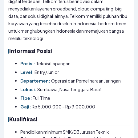
digital terdepan, Telkom terus berinovasi dalam
menyediakan layanan broadband, cloud computing, big
data, dan solusi digital lainnya. Telkom memiliki puluhan ribu
karyawan yang tersebar di seluruh Indonesia, berkomitmen
untuk menghubungkan Indonesia dan memajukan bangsa
melalui teknologi.
Informasi Posisi
Posisi:
Teknisi Lapangan
Level:
Entry/Junior
Departemen:
Operasi dan Pemeliharaan Jaringan
Lokasi:
Sumbawa, Nusa Tenggara Barat
Tipe:
Full Time
Gaji:
Rp 5.000.000 – Rp 9.000.000
Kualifikasi
Pendidikan minimum SMK/D3 Jurusan Teknik