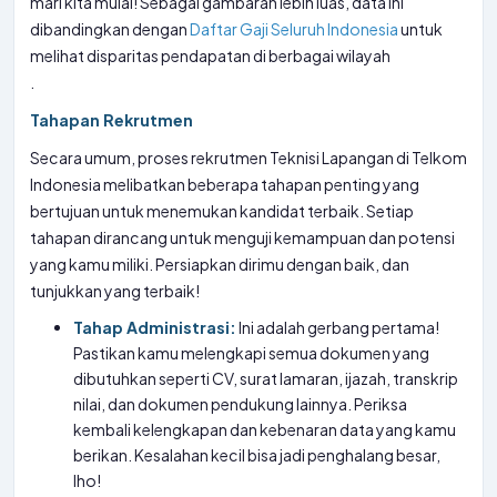
mari kita mulai! Sebagai gambaran lebih luas, data ini
dibandingkan dengan
Daftar Gaji Seluruh Indonesia
untuk
melihat disparitas pendapatan di berbagai wilayah
.
Tahapan Rekrutmen
Secara umum, proses rekrutmen Teknisi Lapangan di Telkom
Indonesia melibatkan beberapa tahapan penting yang
bertujuan untuk menemukan kandidat terbaik. Setiap
tahapan dirancang untuk menguji kemampuan dan potensi
yang kamu miliki. Persiapkan dirimu dengan baik, dan
tunjukkan yang terbaik!
Tahap Administrasi:
Ini adalah gerbang pertama!
Pastikan kamu melengkapi semua dokumen yang
dibutuhkan seperti CV, surat lamaran, ijazah, transkrip
nilai, dan dokumen pendukung lainnya. Periksa
kembali kelengkapan dan kebenaran data yang kamu
berikan. Kesalahan kecil bisa jadi penghalang besar,
lho!