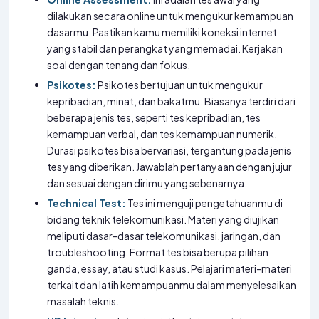
dilakukan secara online untuk mengukur kemampuan
dasarmu. Pastikan kamu memiliki koneksi internet
yang stabil dan perangkat yang memadai. Kerjakan
soal dengan tenang dan fokus.
Psikotes:
Psikotes bertujuan untuk mengukur
kepribadian, minat, dan bakatmu. Biasanya terdiri dari
beberapa jenis tes, seperti tes kepribadian, tes
kemampuan verbal, dan tes kemampuan numerik.
Durasi psikotes bisa bervariasi, tergantung pada jenis
tes yang diberikan. Jawablah pertanyaan dengan jujur
dan sesuai dengan dirimu yang sebenarnya.
Technical Test:
Tes ini menguji pengetahuanmu di
bidang teknik telekomunikasi. Materi yang diujikan
meliputi dasar-dasar telekomunikasi, jaringan, dan
troubleshooting. Format tes bisa berupa pilihan
ganda, essay, atau studi kasus. Pelajari materi-materi
terkait dan latih kemampuanmu dalam menyelesaikan
masalah teknis.