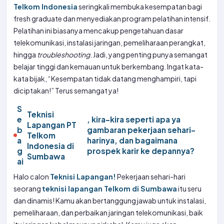
Telkom Indonesia
seringkali membuka kesempatan bagi
fresh graduate dan menyediakan program pelatihan intensif.
Pelatihan ini biasanya mencakup pengetahuan dasar
telekomunikasi, instalasi jaringan, pemeliharaan perangkat,
hingga
troubleshooting
. Jadi, yang penting punya semangat
belajar tinggi dan kemauan untuk berkembang. Ingat kata-
kata bijak, “Kesempatan tidak datang menghampiri, tapi
diciptakan!” Terus semangat ya!
S
Teknisi
e
, kira-kira seperti apa ya
Lapangan PT
b
gambaran pekerjaan sehari-
Telkom
a
harinya, dan bagaimana
Indonesia di
g
prospek karir ke depannya?
Sumbawa
ai
Halo calon
Teknisi Lapangan!
Pekerjaan sehari-hari
seorang
teknisi lapangan Telkom di Sumbawa
itu seru
dan dinamis! Kamu akan bertanggung jawab untuk instalasi,
pemeliharaan, dan perbaikan jaringan telekomunikasi, baik