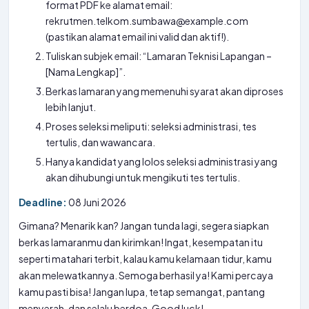
format PDF ke alamat email:
rekrutmen.telkom.sumbawa@example.com
(pastikan alamat email ini valid dan aktif!).
Tuliskan subjek email: “Lamaran Teknisi Lapangan –
[Nama Lengkap]”.
Berkas lamaran yang memenuhi syarat akan diproses
lebih lanjut.
Proses seleksi meliputi: seleksi administrasi, tes
tertulis, dan wawancara.
Hanya kandidat yang lolos seleksi administrasi yang
akan dihubungi untuk mengikuti tes tertulis.
Deadline:
08 Juni 2026
Gimana? Menarik kan? Jangan tunda lagi, segera siapkan
berkas lamaranmu dan kirimkan! Ingat, kesempatan itu
seperti matahari terbit, kalau kamu kelamaan tidur, kamu
akan melewatkannya. Semoga berhasil ya! Kami percaya
kamu pasti bisa! Jangan lupa, tetap semangat, pantang
menyerah, dan selalu berdoa. Good luck!