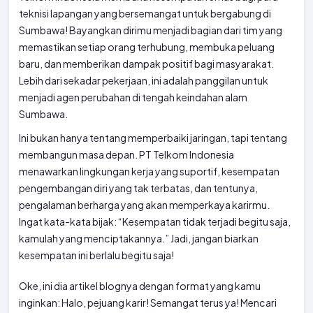
teknisi lapangan yang bersemangat untuk bergabung di
Sumbawa! Bayangkan dirimu menjadi bagian dari tim yang
memastikan setiap orang terhubung, membuka peluang
baru, dan memberikan dampak positif bagi masyarakat.
Lebih dari sekadar pekerjaan, ini adalah panggilan untuk
menjadi agen perubahan di tengah keindahan alam
Sumbawa.
Ini bukan hanya tentang memperbaiki jaringan, tapi tentang
membangun masa depan. PT Telkom Indonesia
menawarkan lingkungan kerja yang suportif, kesempatan
pengembangan diri yang tak terbatas, dan tentunya,
pengalaman berharga yang akan memperkaya karirmu.
Ingat kata-kata bijak: “Kesempatan tidak terjadi begitu saja,
kamulah yang menciptakannya.” Jadi, jangan biarkan
kesempatan ini berlalu begitu saja!
Oke, ini dia artikel blognya dengan format yang kamu
inginkan: Halo, pejuang karir! Semangat terus ya! Mencari