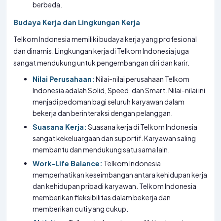
berbeda.
Budaya Kerja dan Lingkungan Kerja
Telkom Indonesia memiliki budaya kerja yang profesional
dan dinamis. Lingkungan kerja di Telkom Indonesia juga
sangat mendukung untuk pengembangan diri dan karir.
Nilai Perusahaan:
Nilai-nilai perusahaan Telkom
Indonesia adalah Solid, Speed, dan Smart. Nilai-nilai ini
menjadi pedoman bagi seluruh karyawan dalam
bekerja dan berinteraksi dengan pelanggan.
Suasana Kerja:
Suasana kerja di Telkom Indonesia
sangat kekeluargaan dan suportif. Karyawan saling
membantu dan mendukung satu sama lain.
Work-Life Balance:
Telkom Indonesia
memperhatikan keseimbangan antara kehidupan kerja
dan kehidupan pribadi karyawan. Telkom Indonesia
memberikan fleksibilitas dalam bekerja dan
memberikan cuti yang cukup.