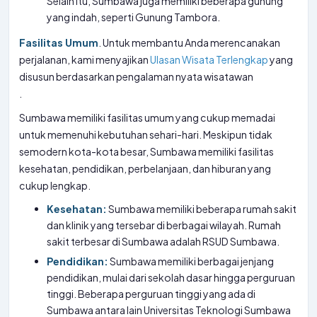
Selain itu, Sumbawa juga memiliki beberapa gunung
yang indah, seperti Gunung Tambora.
Fasilitas Umum
. Untuk membantu Anda merencanakan
perjalanan, kami menyajikan
Ulasan Wisata Terlengkap
yang
disusun berdasarkan pengalaman nyata wisatawan
.
Sumbawa memiliki fasilitas umum yang cukup memadai
untuk memenuhi kebutuhan sehari-hari. Meskipun tidak
semodern kota-kota besar, Sumbawa memiliki fasilitas
kesehatan, pendidikan, perbelanjaan, dan hiburan yang
cukup lengkap.
Kesehatan:
Sumbawa memiliki beberapa rumah sakit
dan klinik yang tersebar di berbagai wilayah. Rumah
sakit terbesar di Sumbawa adalah RSUD Sumbawa.
Pendidikan:
Sumbawa memiliki berbagai jenjang
pendidikan, mulai dari sekolah dasar hingga perguruan
tinggi. Beberapa perguruan tinggi yang ada di
Sumbawa antara lain Universitas Teknologi Sumbawa