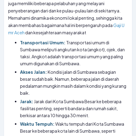
juga memiliki beberapa pelabuhan yang melayani
penyeberangan dari dan ke pulau-pulau lain di sekitarnya.
Memahami dinamika ekonomi lokal penting, sehingga kita
akan membahas bagaimana hal ini berpengaruh pada
Gaji U
mr Aceh
dan kesejahteraan masyarakat
Transportasi Umum:
Transportasi umum di
Sumbawa meliputi angkutan kota (angkot), ojek, dan
taksi. Angkot adalah transportasi umum yang paling
umum digunakan di Sumbawa.
Akses Jalan:
Kondisi jalan di Sumbawa sebagian
besar sudah baik. Namun, beberapa jalan di daerah
pedalaman mungkin masih dalam kondisi yang kurang
baik.
Jarak:
Jarak dari Kota Sumbawa Besar ke beberapa
fasilitas penting, seperti bandara dan rumah sakit,
berkisar antara 10 hingga 30 menit.
Waktu Tempuh:
Waktu tempuh dari Kota Sumbawa
Besar ke beberapa kota lain di Sumbawa, seperti