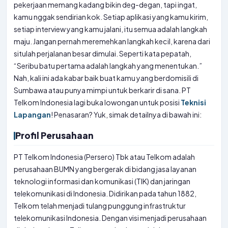
pekerjaan memang kadang bikin deg-degan, tapi ingat,
kamu nggak sendirian kok. Setiap aplikasi yang kamu kirim,
setiap interview yang kamu jalani, itu semua adalah langkah
maju. Jangan pernah meremehkan langkah kecil, karena dari
situlah perjalanan besar dimulai. Seperti kata pepatah,
“Seribu batu pertama adalah langkah yang menentukan.”
Nah, kali ini ada kabar baik buat kamu yang berdomisili di
Sumbawa atau punya mimpi untuk berkarir di sana. PT
Telkom Indonesia lagi buka lowongan untuk posisi
Teknisi
Lapangan
! Penasaran? Yuk, simak detailnya di bawah ini:
Profil Perusahaan
PT Telkom Indonesia (Persero) Tbk atau Telkom adalah
perusahaan BUMN yang bergerak di bidang jasa layanan
teknologi informasi dan komunikasi (TIK) dan jaringan
telekomunikasi di Indonesia. Didirikan pada tahun 1882,
Telkom telah menjadi tulang punggung infrastruktur
telekomunikasi Indonesia. Dengan visi menjadi perusahaan