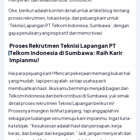
Oke, berikut adalah konten detail untuk artikel blog tentang
proses rekrutmen, lokasi kerja, dan peluang karir untuk
‘Teknisi Lapangan PT Telkom Indonesia, Sumbawa’, dengan
gaya penulisan yang inspiratif dan memotivasi:
Proses Rekrutmen Teknisi Lapangan PT
Telkom Indonesia di Sumbawa: Raih Karir
Impianmu!
Hai para pejuang karir! Mencari pekerjaan memang bukan hal
yang mudah, tapi percayalah, setiap usaha pasti
membuahkan hasil. Jika kamu bermimpi menjadi bagian dari
Telkom Indonesia dan berkontribusi di Sumbawa, yuk simak
detail proses rekrutmen Teknisi Lapangan berikut ini!
Prosesnya mungkin terlihat panjang, tapi anggaplah ini
sebagai petualangan seru menuju karir impianmu. Ingat kata-
kata bijak: “Kesuksesan adalah hasil dari persiapan, kerja
keras, dan belajar dari kegagalan.” Jadi, jangan menyerah dan