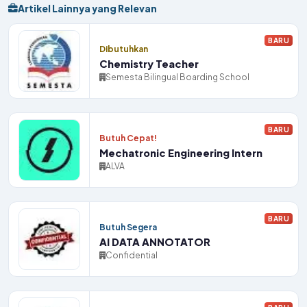
Artikel Lainnya yang Relevan
BARU
Dibutuhkan
Chemistry Teacher
Semesta Bilingual Boarding School
BARU
Butuh Cepat!
Mechatronic Engineering Intern
ALVA
BARU
Butuh Segera
AI DATA ANNOTATOR
Confidential