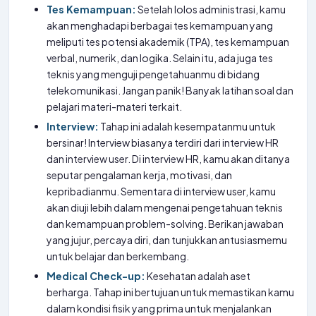
Tes Kemampuan:
Setelah lolos administrasi, kamu
akan menghadapi berbagai tes kemampuan yang
meliputi tes potensi akademik (TPA), tes kemampuan
verbal, numerik, dan logika. Selain itu, ada juga tes
teknis yang menguji pengetahuanmu di bidang
telekomunikasi. Jangan panik! Banyak latihan soal dan
pelajari materi-materi terkait.
Interview:
Tahap ini adalah kesempatanmu untuk
bersinar! Interview biasanya terdiri dari interview HR
dan interview user. Di interview HR, kamu akan ditanya
seputar pengalaman kerja, motivasi, dan
kepribadianmu. Sementara di interview user, kamu
akan diuji lebih dalam mengenai pengetahuan teknis
dan kemampuan problem-solving. Berikan jawaban
yang jujur, percaya diri, dan tunjukkan antusiasmemu
untuk belajar dan berkembang.
Medical Check-up:
Kesehatan adalah aset
berharga. Tahap ini bertujuan untuk memastikan kamu
dalam kondisi fisik yang prima untuk menjalankan