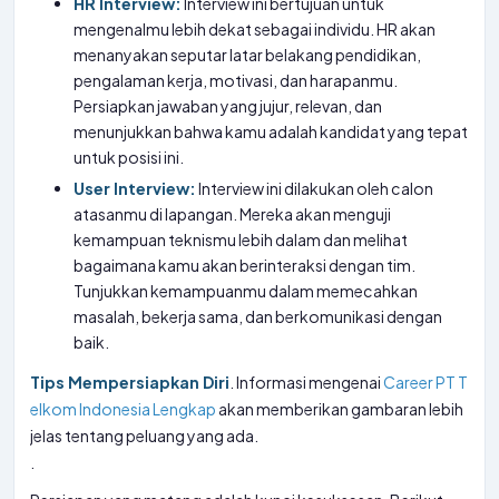
HR Interview:
Interview ini bertujuan untuk
mengenalmu lebih dekat sebagai individu. HR akan
menanyakan seputar latar belakang pendidikan,
pengalaman kerja, motivasi, dan harapanmu.
Persiapkan jawaban yang jujur, relevan, dan
menunjukkan bahwa kamu adalah kandidat yang tepat
untuk posisi ini.
User Interview:
Interview ini dilakukan oleh calon
atasanmu di lapangan. Mereka akan menguji
kemampuan teknismu lebih dalam dan melihat
bagaimana kamu akan berinteraksi dengan tim.
Tunjukkan kemampuanmu dalam memecahkan
masalah, bekerja sama, dan berkomunikasi dengan
baik.
Tips Mempersiapkan Diri
. Informasi mengenai
Career PT T
elkom Indonesia Lengkap
akan memberikan gambaran lebih
jelas tentang peluang yang ada.
.