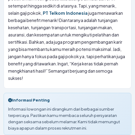
setempat hingga sedikit di atasnya. Tapi, yang menarik,
selain gaji pokok,
PT Telkom Indonesia
juga menawarkan
berbagai benefit menarik! Diantaranya adalah tunjangan
kesehatan, tunjangan transportasi, tunjangan makan,
asuransi, dan kesempatan untuk mengikuti pelatihan dan
sertifikasi. Bahkan, ada juga program pengembangan karir
yang bisa membantu kamu meraih potensi maksimal. Jadi,
jangan hanya fokus pada gaji pokok ya, tapi perhatikan juga
benefit yang ditawarkan. Ingat, “Kerja keras tidak pernah
mengkhianati hasil!” Semangat berjuang dan semoga
sukses!
Informasi Penting
Informasi lowongan ini dirangkum dari berbagai sumber
terpercaya. Pastikan kamu membaca seluruh persyaratan
dengan seksama sebelum melamar. Kami tidak memungut
biaya apapun dalam proses rekrutmen ini.