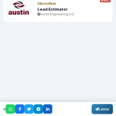
BARU
Dibutuhkan
Lead Estimator
Austin Engineering Ltd
Lowongan per Kota
Lamar