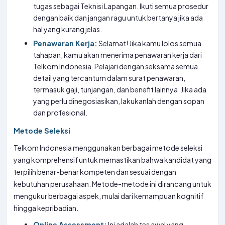
tugas sebagai Teknisi Lapangan. Ikuti semua prosedur
dengan baik dan jangan ragu untuk bertanya jika ada
hal yang kurang jelas.
Penawaran Kerja:
Selamat! Jika kamu lolos semua
tahapan, kamu akan menerima penawaran kerja dari
Telkom Indonesia. Pelajari dengan seksama semua
detail yang tercantum dalam surat penawaran,
termasuk gaji, tunjangan, dan benefit lainnya. Jika ada
yang perlu dinegosiasikan, lakukanlah dengan sopan
dan profesional.
Metode Seleksi
Telkom Indonesia menggunakan berbagai metode seleksi
yang komprehensif untuk memastikan bahwa kandidat yang
terpilih benar-benar kompeten dan sesuai dengan
kebutuhan perusahaan. Metode-metode ini dirancang untuk
mengukur berbagai aspek, mulai dari kemampuan kognitif
hingga kepribadian.
Online Assessment:
Ini adalah tes awal yang