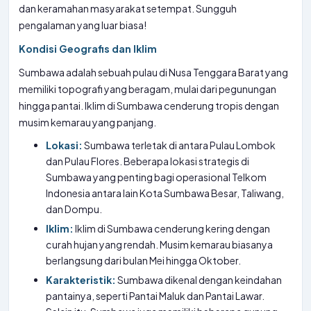
dan keramahan masyarakat setempat. Sungguh
pengalaman yang luar biasa!
Kondisi Geografis dan Iklim
Sumbawa adalah sebuah pulau di Nusa Tenggara Barat yang
memiliki topografi yang beragam, mulai dari pegunungan
hingga pantai. Iklim di Sumbawa cenderung tropis dengan
musim kemarau yang panjang.
Lokasi:
Sumbawa terletak di antara Pulau Lombok
dan Pulau Flores. Beberapa lokasi strategis di
Sumbawa yang penting bagi operasional Telkom
Indonesia antara lain Kota Sumbawa Besar, Taliwang,
dan Dompu.
Iklim:
Iklim di Sumbawa cenderung kering dengan
curah hujan yang rendah. Musim kemarau biasanya
berlangsung dari bulan Mei hingga Oktober.
Karakteristik:
Sumbawa dikenal dengan keindahan
pantainya, seperti Pantai Maluk dan Pantai Lawar.