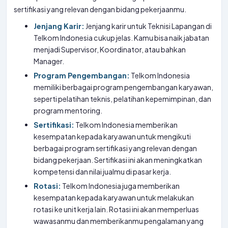
sertifikasi yang relevan dengan bidang pekerjaanmu.
Jenjang Karir:
Jenjang karir untuk Teknisi Lapangan di
Telkom Indonesia cukup jelas. Kamu bisa naik jabatan
menjadi Supervisor, Koordinator, atau bahkan
Manager.
Program Pengembangan:
Telkom Indonesia
memiliki berbagai program pengembangan karyawan,
seperti pelatihan teknis, pelatihan kepemimpinan, dan
program mentoring.
Sertifikasi:
Telkom Indonesia memberikan
kesempatan kepada karyawan untuk mengikuti
berbagai program sertifikasi yang relevan dengan
bidang pekerjaan. Sertifikasi ini akan meningkatkan
kompetensi dan nilai jualmu di pasar kerja.
Rotasi:
Telkom Indonesia juga memberikan
kesempatan kepada karyawan untuk melakukan
rotasi ke unit kerja lain. Rotasi ini akan memperluas
wawasanmu dan memberikanmu pengalaman yang