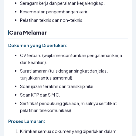
Seragam kerja dan peralatan kerja lengkap.
Kesempatan pengembangan karir.
Pelatihan teknis dan non-teknis.
Cara Melamar
Dokumen yang Diperlukan:
CV terbaru (wajib mencantumkan pengalaman kerja
dan keahlian).
Surat lamaran (tulis dengan singkat dan jelas,
tunjukkan antusiasmemu!).
Scan ijazah terakhir dan transkrip nilai.
Scan KTP dan SIM C.
Sertifikat pendukung (jika ada, misalnya sertifikat
pelatihan telekomunikasi).
Proses Lamaran:
Kirimkan semua dokumen yang diperlukan dalam