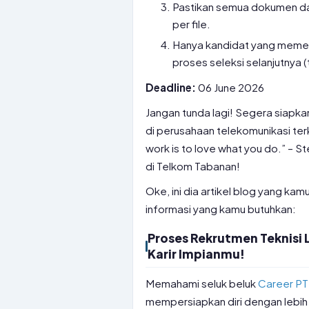
Pastikan semua dokumen da
per file.
Hanya kandidat yang memenuh
proses seleksi selanjutnya (
Deadline:
06 June 2026
Jangan tunda lagi! Segera siapka
di perusahaan telekomunikasi ter
work is to love what you do.” – 
di Telkom Tabanan!
Oke, ini dia artikel blog yang kam
informasi yang kamu butuhkan:
Proses Rekrutmen Teknisi 
Karir Impianmu!
Memahami seluk beluk
Career PT
mempersiapkan diri dengan lebih