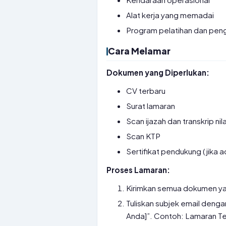
Alat kerja yang memadai
Program pelatihan dan pen
Cara Melamar
Dokumen yang Diperlukan:
CV terbaru
Surat lamaran
Scan ijazah dan transkrip nila
Scan KTP
Sertifikat pendukung (jika a
Proses Lamaran:
Kirimkan semua dokumen yang
Tuliskan subjek email deng
Anda]”. Contoh: Lamaran Te