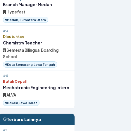
Branch Manager Medan
Hypefast
Medan, Sumatera Utara
#4
Dibutuhkan
Chemistry Teacher
Semesta Bilingual Boarding
School
Kota Semarang, Jawa Tengah
#5
Butuh Cepat!
Mechatronic Engineering Intern
ALVA
Bekasi, Jawa Barat
Terbaru Lainnya
#1