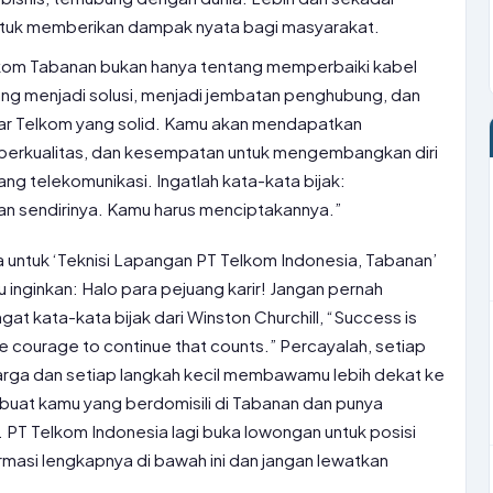
 untuk memberikan dampak nyata bagi masyarakat.
lkom Tabanan bukan hanya tentang memperbaiki kabel
ang menjadi solusi, menjadi jembatan penghubung, dan
sar Telkom yang solid. Kamu akan mendapatkan
 berkualitas, dan kesempatan untuk mengembangkan diri
ang telekomunikasi. Ingatlah kata-kata bijak:
n sendirinya. Kamu harus menciptakannya.”
ja untuk ‘Teknisi Lapangan PT Telkom Indonesia, Tabanan’
inginkan: Halo para pejuang karir! Jangan pernah
t kata-kata bijak dari Winston Churchill, “Success is
is the courage to continue that counts.” Percayalah, setiap
arga dan setiap langkah kecil membawamu lebih dekat ke
h buat kamu yang berdomisili di Tabanan dan punya
. PT Telkom Indonesia lagi buka lowongan untuk posisi
ormasi lengkapnya di bawah ini dan jangan lewatkan