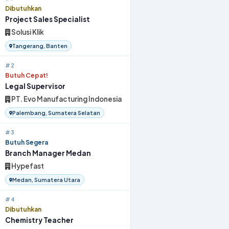
Dibutuhkan
Project Sales Specialist
Solusi Klik
Tangerang, Banten
#2
Butuh Cepat!
Legal Supervisor
PT. Evo Manufacturing Indonesia
Palembang, Sumatera Selatan
#3
Butuh Segera
Branch Manager Medan
Hypefast
Medan, Sumatera Utara
#4
Dibutuhkan
Chemistry Teacher