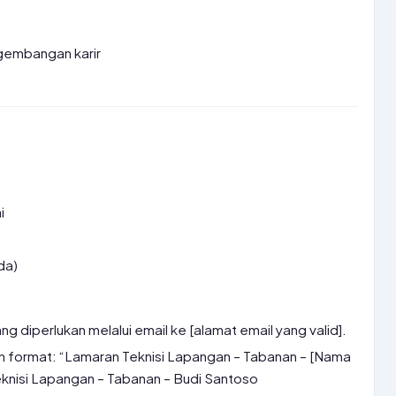
gembangan karir
i
da)
 diperlukan melalui email ke [alamat email yang valid].
an format: “Lamaran Teknisi Lapangan – Tabanan – [Nama
knisi Lapangan – Tabanan – Budi Santoso