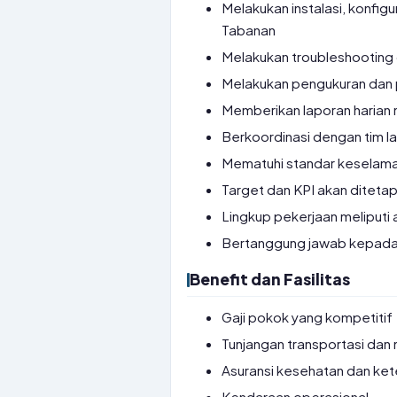
Melakukan instalasi, konfigu
Tabanan
Melakukan troubleshooting 
Melakukan pengukuran dan pe
Memberikan laporan harian 
Berkoordinasi dengan tim la
Mematuhi standar keselamat
Target dan KPI akan diteta
Lingkup pekerjaan meliputi 
Bertanggung jawab kepada 
Benefit dan Fasilitas
Gaji pokok yang kompetitif
Tunjangan transportasi dan
Asuransi kesehatan dan ke
Kendaraan operasional