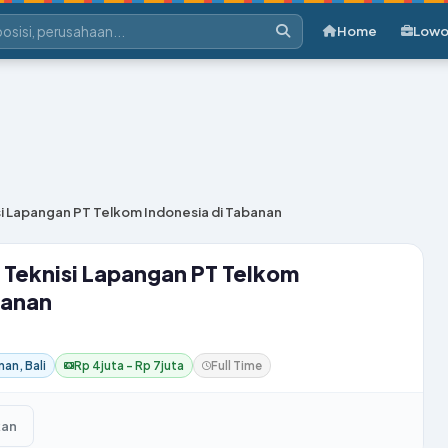
Home
Lowo
i Lapangan PT Telkom Indonesia di Tabanan
Teknisi Lapangan PT Telkom
banan
an, Bali
Rp 4juta – Rp 7juta
Full Time
kan