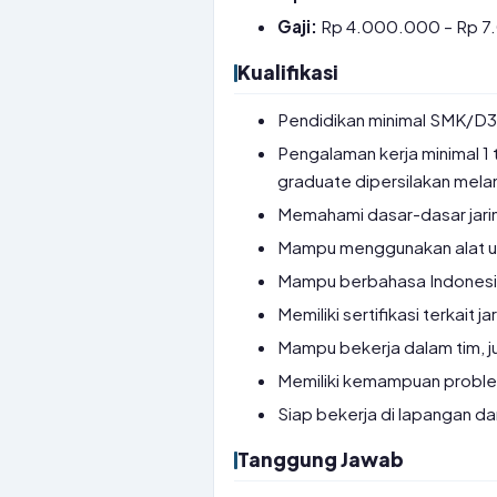
Gaji:
Rp 4.000.000 – Rp 
Kualifikasi
Pendidikan minimal SMK/D3 
Pengalaman kerja minimal 1 t
graduate dipersilakan mela
Memahami dasar-dasar jaring
Mampu menggunakan alat uku
Mampu berbahasa Indonesi
Memiliki sertifikasi terkait j
Mampu bekerja dalam tim, ju
Memiliki kemampuan proble
Siap bekerja di lapangan d
Tanggung Jawab