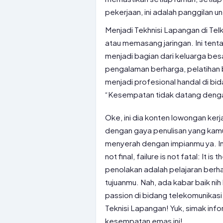
pekerjaan, ini adalah panggilan
Menjadi Tekhnisi Lapangan di Te
atau memasang jaringan. Ini tent
menjadi bagian dari keluarga be
pengalaman berharga, pelatihan
menjadi profesional handal di bid
“Kesempatan tidak datang denga
Oke, ini dia konten lowongan ker
dengan gaya penulisan yang kamu 
menyerah dengan impianmu ya. Inga
not final, failure is not fatal: It 
penolakan adalah pelajaran berh
tujuanmu. Nah, ada kabar baik ni
passion di bidang telekomunikasi
Teknisi Lapangan! Yuk, simak inf
kesempatan emas ini!