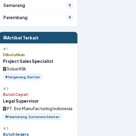
Semarang
9
Palembang
9
Artikel Terkait
#1
Dibutuhkan
Project Sales Specialist
Solusi Klik
Tangerang, Banten
#2
Butuh Cepat!
Legal Supervisor
PT. Evo Manufacturing Indonesia
Palembang, Sumatera Selatan
#3
Butuh Segera