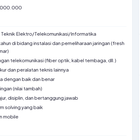
7.000.000
Teknik Elektro/Telekomunikasi/Informatika
ahun di bidang instalasi dan pemeliharaan jaringan (fresh
mar)
an telekomunikasi (fiber optik, kabel tembaga, dll.)
r dan peralatan teknis lainnya
a dengan baik dan benar
aringan (nilai tambah)
jur, disiplin, dan bertanggung jawab
m solving yang baik
an mobile