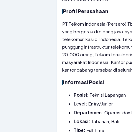
Profil Perusahaan
PT Telkom Indonesia (Persero) T
yang bergerak di bidang jasa laya
telekomunikasi di Indonesia. Telk
punggung infrastruktur telekomuni
20.000 orang, Telkom terus beri
masyarakat Indonesia. Kantor pu
kantor cabang tersebar di seluruh
Informasi Posisi
Posisi:
Teknisi Lapangan
Level:
Entry/Junior
Departemen:
Operasi dan 
Lokasi:
Tabanan, Bali
Tipe:
Full Time