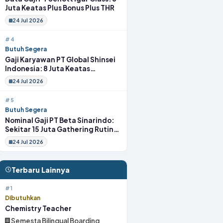
Juta Keatas Plus Bonus Plus THR
24 Jul 2026
#4
Butuh Segera
Gaji Karyawan PT Global Shinsei
Indonesia: 8 Juta Keatas
Tunjangan Komplit Uang
24 Jul 2026
Transport
#5
Butuh Segera
Nominal Gaji PT Beta Sinarindo:
Sekitar 15 Juta Gathering Rutin
Insentif Rutin
24 Jul 2026
Terbaru Lainnya
#1
Dibutuhkan
Chemistry Teacher
Semesta Bilingual Boarding