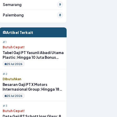
Semarang
9
Palembang
8
Artikel Terkait
#1
Butuh Cepat!
Tabel Gaji PT Yasunli Abadi Utama
Plastic: Hingga 10 Juta Bonus
Melimpah Lengkap Tunjangan
25 Jul 2026
#2
Dibutuhkan
Besaran Gaji PT X Motors
Internasional Group: Hingga 18
Juta Gym Membership Makan
25 Jul 2026
Siang
#3
Butuh Cepat!
Data Gaji PT Schott Igar Glass: 8