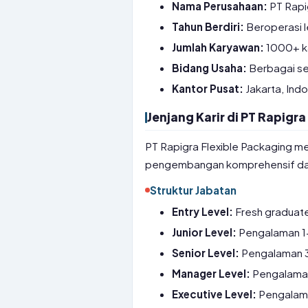
Nama Perusahaan:
PT Rapi
Tahun Berdiri:
Beroperasi le
Jumlah Karyawan:
1000+ k
Bidang Usaha:
Berbagai sek
Kantor Pusat:
Jakarta, Ind
Jenjang Karir di PT Rapigr
PT Rapigra Flexible Packaging men
pengembangan komprehensif dari 
Struktur Jabatan
Entry Level:
Fresh graduate,
Junior Level:
Pengalaman 1
Senior Level:
Pengalaman 3-
Manager Level:
Pengalaman 
Executive Level:
Pengalama