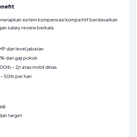
nefit
menerapkan sistem kompensasi kompetitif berdasarkan
an salary review berkala.
P dan level jabatan
 dari gaji pokok
0rb – 2jt atau mobil dinas
– 50rb per hari
aji
ari target