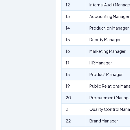
12
Internal Audit Manage
13
Accounting Manager
14
Production Manager
15
Deputy Manager
16
Marketing Manager
17
HR Manager
18
Product Manager
19
Public Relations Man
20
Procurement Manag
21
Quality Control Man
22
Brand Manager