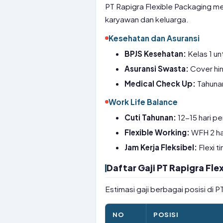
PT Rapigra Flexible Packaging me
karyawan dan keluarga.
Kesehatan dan Asuransi
BPJS Kesehatan:
Kelas 1 un
Asuransi Swasta:
Cover hin
Medical Check Up:
Tahunan
Work Life Balance
Cuti Tahunan:
12-15 hari pe
Flexible Working:
WFH 2 ha
Jam Kerja Fleksibel:
Flexi t
Daftar Gaji PT Rapigra Fle
Estimasi gaji berbagai posisi di 
NO
POSISI