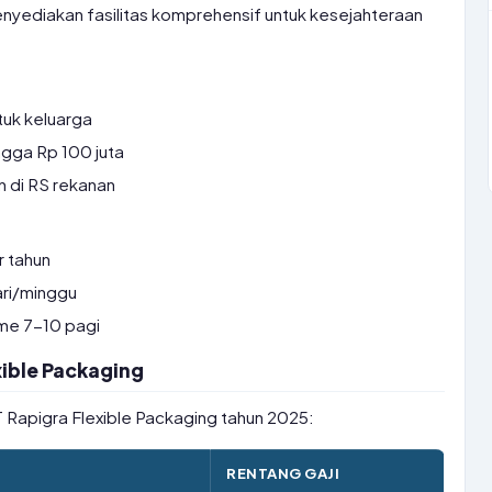
nyediakan fasilitas komprehensif untuk kesejahteraan
tuk keluarga
gga Rp 100 juta
 di RS rekanan
r tahun
ri/minggu
ime 7-10 pagi
xible Packaging
PT Rapigra Flexible Packaging tahun 2025:
RENTANG GAJI