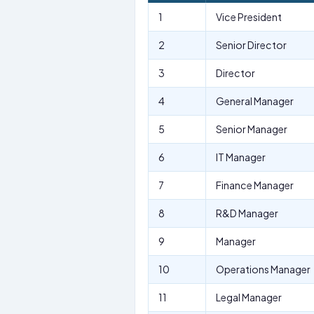
1
Vice President
2
Senior Director
3
Director
4
General Manager
5
Senior Manager
6
IT Manager
7
Finance Manager
8
R&D Manager
9
Manager
10
Operations Manager
11
Legal Manager