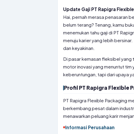
Update Gaji PT Rapigra Flexible
Hai, pernah merasa penasaran b
belum terang? Tenang, kamu bukan
menemukan tahu gaji di PT Rapigr
menuju karier yang lebih bersina
dan keyakinan.
Di pasar kemasan fleksibel yang 
motor inovasi yang menuntut tim 
keberuntungan, tapi dari upaya ya
Profil PT Rapigra Flexible
PT Rapigra Flexible Packaging m
berkembang pesat dalam industrin
menawarkan peluang karir menjan
Informasi Perusahaan