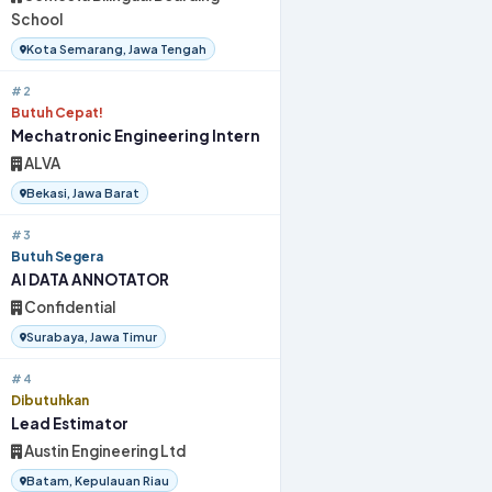
School
Kota Semarang, Jawa Tengah
#2
Butuh Cepat!
Mechatronic Engineering Intern
ALVA
Bekasi, Jawa Barat
#3
Butuh Segera
AI DATA ANNOTATOR
Confidential
Surabaya, Jawa Timur
#4
Dibutuhkan
Lead Estimator
Austin Engineering Ltd
Batam, Kepulauan Riau