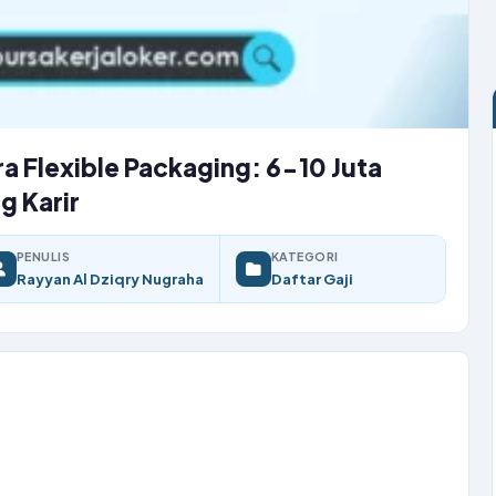
a Flexible Packaging: 6-10 Juta
g Karir
PENULIS
KATEGORI
Rayyan Al Dziqry Nugraha
Daftar Gaji