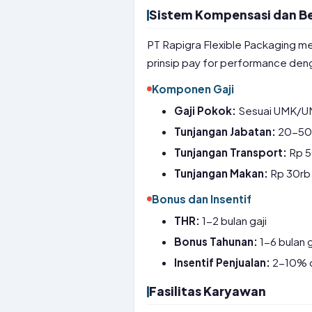
Sistem Kompensasi dan Be
PT Rapigra Flexible Packaging 
prinsip pay for performance deng
Komponen Gaji
Gaji Pokok:
Sesuai UMK/UM
Tunjangan Jabatan:
20-50%
Tunjangan Transport:
Rp 50
Tunjangan Makan:
Rp 30rb 
Bonus dan Insentif
THR:
1-2 bulan gaji
Bonus Tahunan:
1-6 bulan g
Insentif Penjualan:
2-10% d
Fasilitas Karyawan