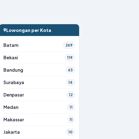
Lowongan per Kota
Batam
269
Bekasi
119
Bandung
63
Surabaya
14
Denpasar
12
Medan
11
Makassar
11
Jakarta
10