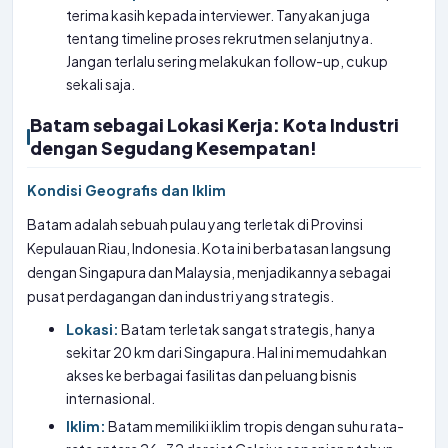
terima kasih kepada interviewer. Tanyakan juga
tentang timeline proses rekrutmen selanjutnya.
Jangan terlalu sering melakukan follow-up, cukup
sekali saja.
Batam sebagai Lokasi Kerja: Kota Industri
dengan Segudang Kesempatan!
Kondisi Geografis dan Iklim
Batam adalah sebuah pulau yang terletak di Provinsi
Kepulauan Riau, Indonesia. Kota ini berbatasan langsung
dengan Singapura dan Malaysia, menjadikannya sebagai
pusat perdagangan dan industri yang strategis.
Lokasi:
Batam terletak sangat strategis, hanya
sekitar 20 km dari Singapura. Hal ini memudahkan
akses ke berbagai fasilitas dan peluang bisnis
internasional.
Iklim:
Batam memiliki iklim tropis dengan suhu rata-