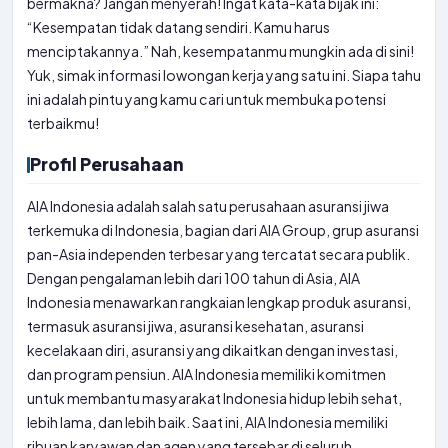
bermakna? Jangan menyerah! Ingat kata-kata bijak ini:
“Kesempatan tidak datang sendiri. Kamu harus
menciptakannya.” Nah, kesempatanmu mungkin ada di sini!
Yuk, simak informasi lowongan kerja yang satu ini. Siapa tahu
ini adalah pintu yang kamu cari untuk membuka potensi
terbaikmu!
Profil Perusahaan
AIA Indonesia adalah salah satu perusahaan asuransi jiwa
terkemuka di Indonesia, bagian dari AIA Group, grup asuransi
pan-Asia independen terbesar yang tercatat secara publik.
Dengan pengalaman lebih dari 100 tahun di Asia, AIA
Indonesia menawarkan rangkaian lengkap produk asuransi,
termasuk asuransi jiwa, asuransi kesehatan, asuransi
kecelakaan diri, asuransi yang dikaitkan dengan investasi,
dan program pensiun. AIA Indonesia memiliki komitmen
untuk membantu masyarakat Indonesia hidup lebih sehat,
lebih lama, dan lebih baik. Saat ini, AIA Indonesia memiliki
ribuan karyawan dan agen yang tersebar di seluruh