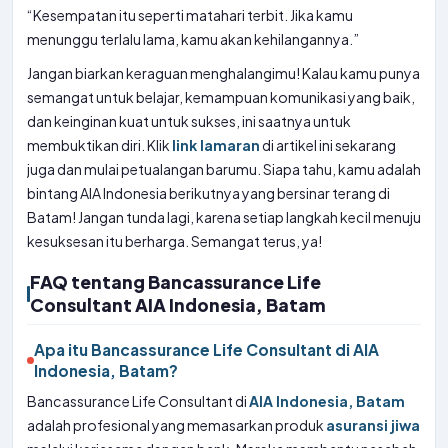
“Kesempatan itu seperti matahari terbit. Jika kamu
menunggu terlalu lama, kamu akan kehilangannya.”
Jangan biarkan keraguan menghalangimu! Kalau kamu punya
semangat untuk belajar, kemampuan komunikasi yang baik,
dan keinginan kuat untuk sukses, ini saatnya untuk
membuktikan diri. Klik
link lamaran
di artikel ini sekarang
juga dan mulai petualangan barumu. Siapa tahu, kamu adalah
bintang AIA Indonesia berikutnya yang bersinar terang di
Batam! Jangan tunda lagi, karena setiap langkah kecil menuju
kesuksesan itu berharga. Semangat terus, ya!
FAQ tentang Bancassurance Life
Consultant AIA Indonesia, Batam
Apa itu Bancassurance Life Consultant di AIA
Indonesia, Batam?
Bancassurance Life Consultant di
AIA Indonesia, Batam
adalah profesional yang memasarkan produk
asuransi jiwa