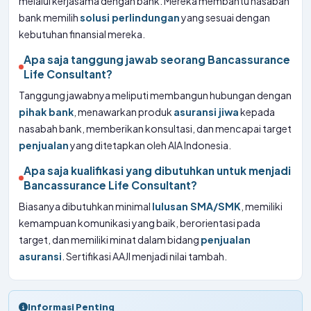
melalui kerjasama dengan bank. Mereka membantu nasabah
bank memilih
solusi perlindungan
yang sesuai dengan
kebutuhan finansial mereka.
Apa saja tanggung jawab seorang Bancassurance
Life Consultant?
Tanggung jawabnya meliputi membangun hubungan dengan
pihak bank
, menawarkan produk
asuransi jiwa
kepada
nasabah bank, memberikan konsultasi, dan mencapai target
penjualan
yang ditetapkan oleh AIA Indonesia.
Apa saja kualifikasi yang dibutuhkan untuk menjadi
Bancassurance Life Consultant?
Biasanya dibutuhkan minimal
lulusan SMA/SMK
, memiliki
kemampuan komunikasi yang baik, berorientasi pada
target, dan memiliki minat dalam bidang
penjualan
asuransi
. Sertifikasi AAJI menjadi nilai tambah.
Informasi Penting