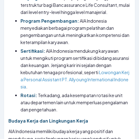
terstruktur bagi Bancassurance Life Consultant, mulai
dari level entry-level hingga level manajerial.
Program Pengembangan:
AIA Indonesia
menyediakan berbagai program pelatihan dan
pengembangan untuk meningkatkan kompetensi dan
keterampilan karyawan.
Sertifikasi:
AIA Indonesia mendukung karyawan
untuk mengikuti program sertifikasi di bidang asuransi
dan keuangan. Jenjang karir ini sejalan dengan
kebutuhan tenaga profesional, seperti
Lowongan Kerj
a Personal Assistant PT. Allyoung International Indone
sia
.
Rotasi:
Terkadang, ada kesempatan rotasi ke unit
atau departemen lain untuk memperluas pengalaman
dan pengetahuan.
Budaya Kerja dan Lingkungan Kerja
AIA Indonesia memiliki budaya kerja yang positif dan
mendukung, serta lingkungan kerja yang kondusif untuk