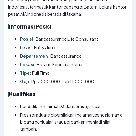
Indonesia, termasuk kantor cabang di Batam. Lokasi kantor
pusat AIA Indonesia berada di Jakarta.
Informasi Posisi
Posisi:
Bancassurance Life Consultant
Level:
Entry/Junior
Departemen:
Bancassurance
Lokasi:
Batam, Kepulauan Riau
Tipe:
Full Time
Gaji:
Rp 7.000.000 – Rp 11.000.000
Kualifikasi
Pendidikan minimal D3 dari semua jurusan.
Fresh graduate dipersilakan melamar, pengalaman di
bidang penjualan atau perbankan menjadi nilai
tambah.