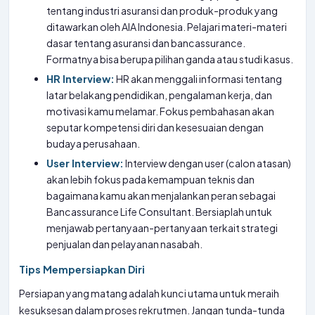
tentang industri asuransi dan produk-produk yang
ditawarkan oleh AIA Indonesia. Pelajari materi-materi
dasar tentang asuransi dan bancassurance.
Formatnya bisa berupa pilihan ganda atau studi kasus.
HR Interview:
HR akan menggali informasi tentang
latar belakang pendidikan, pengalaman kerja, dan
motivasi kamu melamar. Fokus pembahasan akan
seputar kompetensi diri dan kesesuaian dengan
budaya perusahaan.
User Interview:
Interview dengan user (calon atasan)
akan lebih fokus pada kemampuan teknis dan
bagaimana kamu akan menjalankan peran sebagai
Bancassurance Life Consultant. Bersiaplah untuk
menjawab pertanyaan-pertanyaan terkait strategi
penjualan dan pelayanan nasabah.
Tips Mempersiapkan Diri
Persiapan yang matang adalah kunci utama untuk meraih
kesuksesan dalam proses rekrutmen. Jangan tunda-tunda