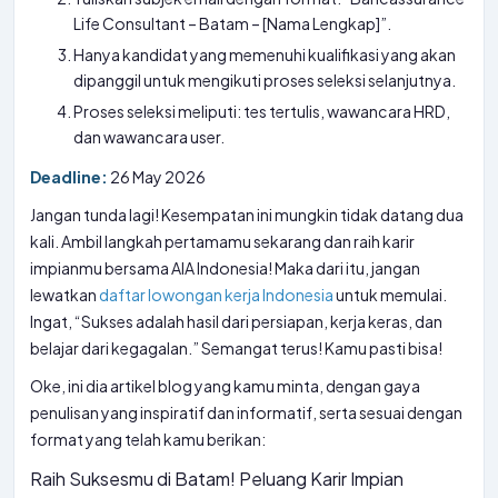
Life Consultant – Batam – [Nama Lengkap]”.
Hanya kandidat yang memenuhi kualifikasi yang akan
dipanggil untuk mengikuti proses seleksi selanjutnya.
Proses seleksi meliputi: tes tertulis, wawancara HRD,
dan wawancara user.
Deadline:
26 May 2026
Jangan tunda lagi! Kesempatan ini mungkin tidak datang dua
kali. Ambil langkah pertamamu sekarang dan raih karir
impianmu bersama AIA Indonesia! Maka dari itu, jangan
lewatkan
daftar lowongan kerja Indonesia
untuk memulai.
Ingat, “Sukses adalah hasil dari persiapan, kerja keras, dan
belajar dari kegagalan.” Semangat terus! Kamu pasti bisa!
Oke, ini dia artikel blog yang kamu minta, dengan gaya
penulisan yang inspiratif dan informatif, serta sesuai dengan
format yang telah kamu berikan:
Raih Suksesmu di Batam! Peluang Karir Impian