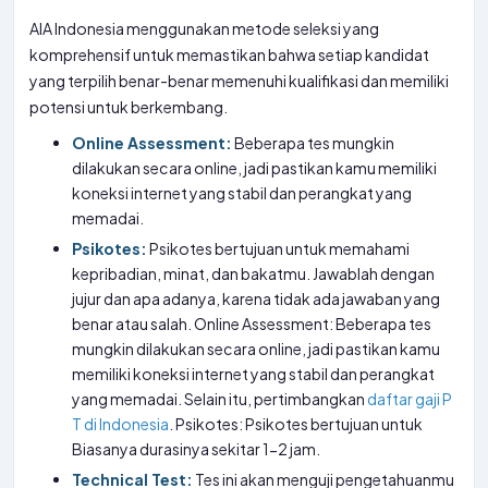
AIA Indonesia menggunakan metode seleksi yang
komprehensif untuk memastikan bahwa setiap kandidat
yang terpilih benar-benar memenuhi kualifikasi dan memiliki
potensi untuk berkembang.
Online Assessment:
Beberapa tes mungkin
dilakukan secara online, jadi pastikan kamu memiliki
koneksi internet yang stabil dan perangkat yang
memadai.
Psikotes:
Psikotes bertujuan untuk memahami
kepribadian, minat, dan bakatmu. Jawablah dengan
jujur dan apa adanya, karena tidak ada jawaban yang
benar atau salah. Online Assessment: Beberapa tes
mungkin dilakukan secara online, jadi pastikan kamu
memiliki koneksi internet yang stabil dan perangkat
yang memadai. Selain itu, pertimbangkan
daftar gaji P
T di Indonesia
. Psikotes: Psikotes bertujuan untuk
Biasanya durasinya sekitar 1-2 jam.
Technical Test:
Tes ini akan menguji pengetahuanmu