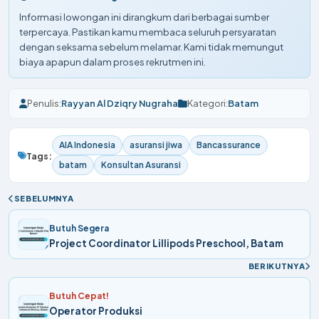
Informasi lowongan ini dirangkum dari berbagai sumber
terpercaya. Pastikan kamu membaca seluruh persyaratan
dengan seksama sebelum melamar. Kami tidak memungut
biaya apapun dalam proses rekrutmen ini.
Penulis:
Rayyan Al Dziqry Nugraha
Kategori:
Batam
AIA Indonesia
asuransi jiwa
Bancassurance
Tags:
batam
Konsultan Asuransi
SEBELUMNYA
Butuh Segera
Project Coordinator Lillipods Preschool, Batam
BERIKUTNYA
Butuh Cepat!
Operator Produksi