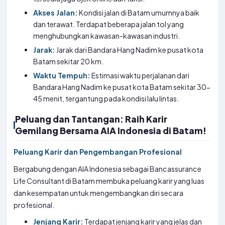
Akses Jalan:
Kondisi jalan di Batam umumnya baik
dan terawat. Terdapat beberapa jalan tol yang
menghubungkan kawasan-kawasan industri.
Jarak:
Jarak dari Bandara Hang Nadim ke pusat kota
Batam sekitar 20 km.
Waktu Tempuh:
Estimasi waktu perjalanan dari
Bandara Hang Nadim ke pusat kota Batam sekitar 30-
45 menit, tergantung pada kondisi lalu lintas.
Peluang dan Tantangan: Raih Karir
Gemilang Bersama AIA Indonesia di Batam!
Peluang Karir dan Pengembangan Profesional
Bergabung dengan AIA Indonesia sebagai Bancassurance
Life Consultant di Batam membuka peluang karir yang luas
dan kesempatan untuk mengembangkan diri secara
profesional.
Jenjang Karir:
Terdapat jenjang karir yang jelas dan