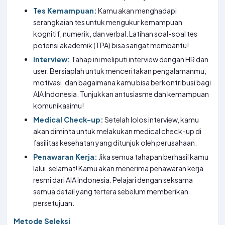
Tes Kemampuan:
Kamu akan menghadapi
serangkaian tes untuk mengukur kemampuan
kognitif, numerik, dan verbal. Latihan soal-soal tes
potensi akademik (TPA) bisa sangat membantu!
Interview:
Tahap ini meliputi interview dengan HR dan
user. Bersiaplah untuk menceritakan pengalamanmu,
motivasi, dan bagaimana kamu bisa berkontribusi bagi
AIA Indonesia. Tunjukkan antusiasme dan kemampuan
komunikasimu!
Medical Check-up:
Setelah lolos interview, kamu
akan diminta untuk melakukan medical check-up di
fasilitas kesehatan yang ditunjuk oleh perusahaan.
Penawaran Kerja:
Jika semua tahapan berhasil kamu
lalui, selamat! Kamu akan menerima penawaran kerja
resmi dari AIA Indonesia. Pelajari dengan seksama
semua detail yang tertera sebelum memberikan
persetujuan.
Metode Seleksi