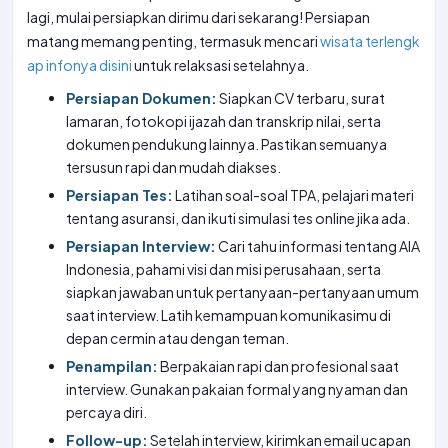
lagi, mulai persiapkan dirimu dari sekarang! Persiapan
matang memang penting, termasuk mencari
wisata terlengk
ap infonya disini
untuk relaksasi setelahnya.
Persiapan Dokumen:
Siapkan CV terbaru, surat
lamaran, fotokopi ijazah dan transkrip nilai, serta
dokumen pendukung lainnya. Pastikan semuanya
tersusun rapi dan mudah diakses.
Persiapan Tes:
Latihan soal-soal TPA, pelajari materi
tentang asuransi, dan ikuti simulasi tes online jika ada.
Persiapan Interview:
Cari tahu informasi tentang AIA
Indonesia, pahami visi dan misi perusahaan, serta
siapkan jawaban untuk pertanyaan-pertanyaan umum
saat interview. Latih kemampuan komunikasimu di
depan cermin atau dengan teman.
Penampilan:
Berpakaian rapi dan profesional saat
interview. Gunakan pakaian formal yang nyaman dan
percaya diri.
Follow-up:
Setelah interview, kirimkan email ucapan