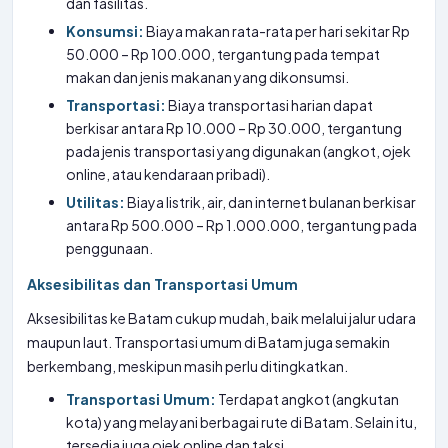
dan fasilitas.
Konsumsi:
Biaya makan rata-rata per hari sekitar Rp
50.000 – Rp 100.000, tergantung pada tempat
makan dan jenis makanan yang dikonsumsi.
Transportasi:
Biaya transportasi harian dapat
berkisar antara Rp 10.000 – Rp 30.000, tergantung
pada jenis transportasi yang digunakan (angkot, ojek
online, atau kendaraan pribadi).
Utilitas:
Biaya listrik, air, dan internet bulanan berkisar
antara Rp 500.000 – Rp 1.000.000, tergantung pada
penggunaan.
Aksesibilitas dan Transportasi Umum
Aksesibilitas ke Batam cukup mudah, baik melalui jalur udara
maupun laut. Transportasi umum di Batam juga semakin
berkembang, meskipun masih perlu ditingkatkan.
Transportasi Umum:
Terdapat angkot (angkutan
kota) yang melayani berbagai rute di Batam. Selain itu,
tersedia juga ojek online dan taksi.