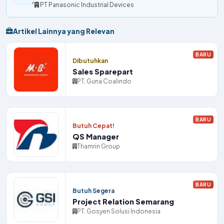
PT Panasonic Industrial Devices
Artikel Lainnya yang Relevan
BARU
Dibutuhkan
Sales Sparepart
PT. Guna Coalindo
BARU
Butuh Cepat!
QS Manager
Thamrin Group
BARU
Butuh Segera
Project Relation Semarang
PT. Gosyen Solusi Indonesia