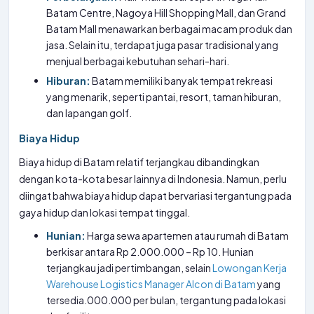
Batam Centre, Nagoya Hill Shopping Mall, dan Grand
Batam Mall menawarkan berbagai macam produk dan
jasa. Selain itu, terdapat juga pasar tradisional yang
menjual berbagai kebutuhan sehari-hari.
Hiburan:
Batam memiliki banyak tempat rekreasi
yang menarik, seperti pantai, resort, taman hiburan,
dan lapangan golf.
Biaya Hidup
Biaya hidup di Batam relatif terjangkau dibandingkan
dengan kota-kota besar lainnya di Indonesia. Namun, perlu
diingat bahwa biaya hidup dapat bervariasi tergantung pada
gaya hidup dan lokasi tempat tinggal.
Hunian:
Harga sewa apartemen atau rumah di Batam
berkisar antara Rp 2.000.000 – Rp 10. Hunian
terjangkau jadi pertimbangan, selain
Lowongan Kerja
Warehouse Logistics Manager Alcon di Batam
yang
tersedia.000.000 per bulan, tergantung pada lokasi