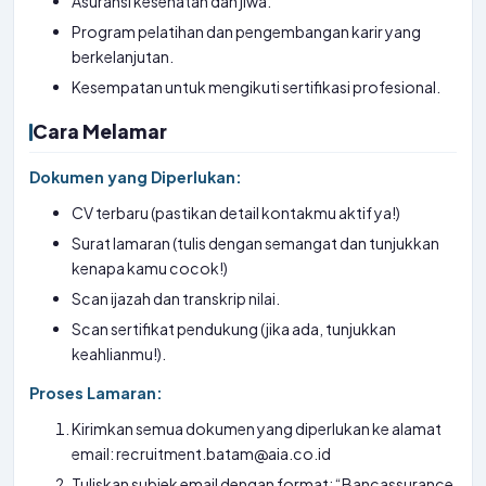
Asuransi kesehatan dan jiwa.
Program pelatihan dan pengembangan karir yang
berkelanjutan.
Kesempatan untuk mengikuti sertifikasi profesional.
Cara Melamar
Dokumen yang Diperlukan:
CV terbaru (pastikan detail kontakmu aktif ya!)
Surat lamaran (tulis dengan semangat dan tunjukkan
kenapa kamu cocok!)
Scan ijazah dan transkrip nilai.
Scan sertifikat pendukung (jika ada, tunjukkan
keahlianmu!).
Proses Lamaran:
Kirimkan semua dokumen yang diperlukan ke alamat
email: recruitment.batam@aia.co.id
Tuliskan subjek email dengan format: “Bancassurance