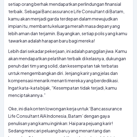
setiap orang berhak mendapatkan perlindungan finansial
terbaik. Sebagai Bancassurance Life Consultant di Batam,
kamu akan menjadi garda terdepan dalam mewujudkan
impian itu, membantu keluarga meraih masa depan yang
lebih aman dan terjamin. Bayangkan, setiap polis yang kamu
tawarkan adalah harapan baru bagi mereka!
Lebih dari sekadar pekerjaan, ini adalah panggilan jiwa. Kamu
akan mendapatkan pelatihan terbaik di kelasnya, dukungan
penuh dari tim yang solid, dan kesempatan tak terbatas
untuk mengembangkan diri. Jenjang karir yang jelas dan
kompensasi menarik menanti mereka yang berdedikasi.
Ingat kata-kata bijak, “Kesempatan tidak terjadi, kamu
menciptakannya.”
Oke, ini dia konten lowongan kerja untuk ‘Bancassurance
Life Consultant AIA Indonesia, Batam’ dengan gaya
penulisan yang kamu inginkan: Hai para pejuang karir!
Sedang mencari peluang baru yang menantang dan