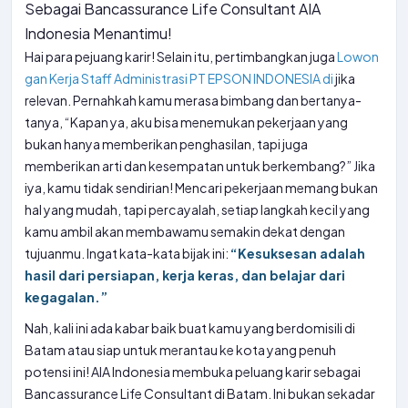
Sebagai Bancassurance Life Consultant AIA
Indonesia Menantimu!
Hai para pejuang karir! Selain itu, pertimbangkan juga
Lowon
gan Kerja Staff Administrasi PT EPSON INDONESIA di
jika
relevan. Pernahkah kamu merasa bimbang dan bertanya-
tanya, “Kapan ya, aku bisa menemukan pekerjaan yang
bukan hanya memberikan penghasilan, tapi juga
memberikan arti dan kesempatan untuk berkembang?” Jika
iya, kamu tidak sendirian! Mencari pekerjaan memang bukan
hal yang mudah, tapi percayalah, setiap langkah kecil yang
kamu ambil akan membawamu semakin dekat dengan
tujuanmu. Ingat kata-kata bijak ini:
“Kesuksesan adalah
hasil dari persiapan, kerja keras, dan belajar dari
kegagalan.”
Nah, kali ini ada kabar baik buat kamu yang berdomisili di
Batam atau siap untuk merantau ke kota yang penuh
potensi ini! AIA Indonesia membuka peluang karir sebagai
Bancassurance Life Consultant di Batam. Ini bukan sekadar