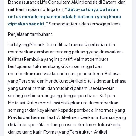
Bancassurance Life Consultant AIA Indonesia di Batam, dan
raih karir impianmu! Ingatlah,
“Satu-satunya batasan
untuk meraih impianmu adalah batasan yang kamu
ciptakan sendiri.”
Semangat terus dan semoga sukses!
Penjelasan tambahan:
Judul yang Menarik: Judul dibuat menarik perhatian dan
memberikan gambaran tentang peluang yang ditawarkan.
Kalimat Pembuka yang Inspiratif: Kalimat pembuka
bertujuan untuk membangkitkan semangat dan
memberikan motivasi kepada para pencari kerja. Bahasa
yang Personal dan Mendukung: Artikel ditulis dengan bahasa
yang santai, ramah, dan mudah dipahami, seolah-olah
sedang berbicara langsung dengan pembaca. Kutipan
Motivasi: Kutipan motivasi disisipkan untuk memberikan
semangat dan keyakinan kepada pembaca. Informasi yang
Praktis dan Bermanfaat: Artikel memberikan informasi yang
detail dan spesifik tentang proses rekrutmen, lokasi kerja,
dan peluang karir. Format yang Terstruktur: Artikel