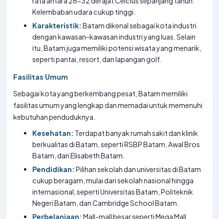
rata antara 26-32 derajat Celcius sepanjang tahun.
Kelembaban udara cukup tinggi.
Karakteristik:
Batam dikenal sebagai kota industri
dengan kawasan-kawasan industri yang luas. Selain
itu, Batam juga memiliki potensi wisata yang menarik,
seperti pantai, resort, dan lapangan golf.
Fasilitas Umum
Sebagai kota yang berkembang pesat, Batam memiliki
fasilitas umum yang lengkap dan memadai untuk memenuhi
kebutuhan penduduknya.
Kesehatan:
Terdapat banyak rumah sakit dan klinik
berkualitas di Batam, seperti RSBP Batam, Awal Bros
Batam, dan Elisabeth Batam.
Pendidikan:
Pilihan sekolah dan universitas di Batam
cukup beragam, mulai dari sekolah nasional hingga
internasional, seperti Universitas Batam, Politeknik
Negeri Batam, dan Cambridge School Batam.
Perbelanjaan:
Mall-mall besar seperti Mega Mall