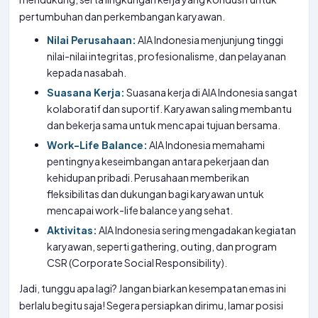
pertumbuhan dan perkembangan karyawan.
Nilai Perusahaan:
AIA Indonesia menjunjung tinggi
nilai-nilai integritas, profesionalisme, dan pelayanan
kepada nasabah.
Suasana Kerja:
Suasana kerja di AIA Indonesia sangat
kolaboratif dan suportif. Karyawan saling membantu
dan bekerja sama untuk mencapai tujuan bersama.
Work-Life Balance:
AIA Indonesia memahami
pentingnya keseimbangan antara pekerjaan dan
kehidupan pribadi. Perusahaan memberikan
fleksibilitas dan dukungan bagi karyawan untuk
mencapai work-life balance yang sehat.
Aktivitas:
AIA Indonesia sering mengadakan kegiatan
karyawan, seperti gathering, outing, dan program
CSR (Corporate Social Responsibility).
Jadi, tunggu apa lagi? Jangan biarkan kesempatan emas ini
berlalu begitu saja! Segera persiapkan dirimu, lamar posisi