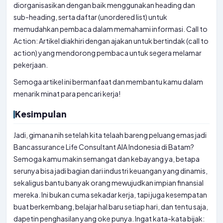
diorganisasikan dengan baik menggunakan heading dan
sub-heading, serta daftar (unordered list) untuk
memudahkan pembaca dalam memahami informasi. Call to
Action: Artikel diakhiri dengan ajakan untuk bertindak (call to
action) yang mendorong pembaca untuk segera melamar
pekerjaan.
Semoga artikel ini bermanfaat dan membantu kamu dalam
menarik minat para pencari kerja!
Kesimpulan
Jadi, gimana nih setelah kita telaah bareng peluang emas jadi
Bancassurance Life Consultant AIA Indonesia di Batam?
Semoga kamu makin semangat dan kebayang ya, betapa
serunya bisa jadi bagian dari industri keuangan yang dinamis,
sekaligus bantu banyak orang mewujudkan impian finansial
mereka. Ini bukan cuma sekadar kerja, tapi juga kesempatan
buat berkembang, belajar hal baru setiap hari, dan tentu saja,
dapetin penghasilan yang oke punya. Ingat kata-kata bijak: