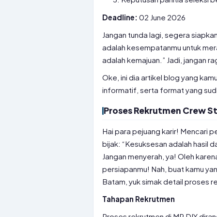
Deadline:
02 June 2026
Jangan tunda lagi, segera siapkan
adalah kesempatanmu untuk meraih 
adalah kemajuan.” Jadi, jangan 
Oke, ini dia artikel blog yang kam
informatif, serta format yang sud
Proses Rekrutmen Crew St
Hai para pejuang karir! Mencari 
bijak: “Kesuksesan adalah hasil da
Jangan menyerah, ya! Oleh karena
persiapanmu! Nah, buat kamu yan
Batam, yuk simak detail proses 
Tahapan Rekrutmen
Proses rekrutmen di MR DIY dira