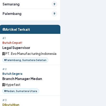
Semarang
9
Palembang
9
Artikel Terkait
#1
Butuh Cepat!
Legal Supervisor
PT. Evo Manufacturing Indonesia
Palembang, Sumatera Selatan
#2
Butuh Segera
Branch Manager Medan
Hypefast
Medan, Sumatera Utara
#3
Dibutuhkan