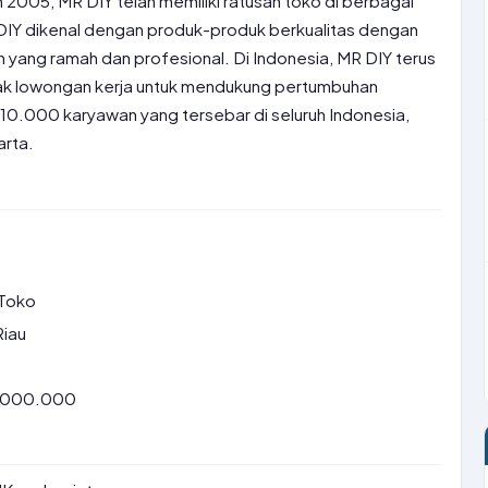
n 2005, MR DIY telah memiliki ratusan toko di berbagai
DIY dikenal dengan produk-produk berkualitas dengan
n yang ramah dan profesional. Di Indonesia, MR DIY terus
k lowongan kerja untuk mendukung pertumbuhan
ri 10.000 karyawan yang tersebar di seluruh Indonesia,
arta.
 Toko
Riau
7.000.000