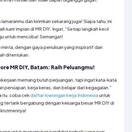
 lamaranmu dan kirimkan sekarang juga! Siapa tahu, ini
karir impian di MR DIY. Ingat, “Setiap langkah kecil
ragu untuk mencoba! Semangat!
u minta, dengan gaya penulisan yang inspiratif dan
ah ditentukan:
ore MR DIY, Batam: Raih Peluangmu!
pekerjaan memang butuh perjuangan, tapi ingat kata-kata
ri persiapan, kerja keras, dan belajar dari kegagalan.”
 itu, coba cek
daftar lowongan kerja Indonesia
untuk
g tertarik bergabung dengan keluarga besar MR DIY di
rekrutmennya!
ncang untuk menemukan kandidat terbaik yang siap