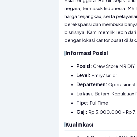
Asia Tenggara. Berdiri sejak tahu
negara, termasuk Indonesia. MR 
harga terjangkau, serta pelayana
berekspansi dan membuka banya
bisnisnya. Kami memiliki lebih da
dengan lokasi kantor pusat di Jak
Informasi Posisi
Posisi:
Crew Store MR DIY
Level:
Entry/Junior
Departemen:
Operasional
Lokasi:
Batam, Kepulauan 
Tipe:
Full Time
Gaji:
Rp 3.000.000 – Rp 
Kualifikasi