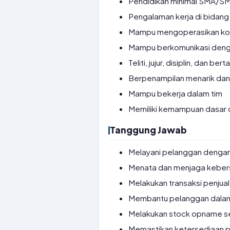
Pendidikan minimal SMA/SM
Pengalaman kerja di bidang 
Mampu mengoperasikan komp
Mampu berkomunikasi deng
Teliti, jujur, disiplin, dan b
Berpenampilan menarik dan 
Mampu bekerja dalam tim
Memiliki kemampuan dasar 
Tanggung Jawab
Melayani pelanggan dengan
Menata dan menjaga kebers
Melakukan transaksi penjua
Membantu pelanggan dalam
Melakukan stock opname s
Memastikan ketersediaan pr