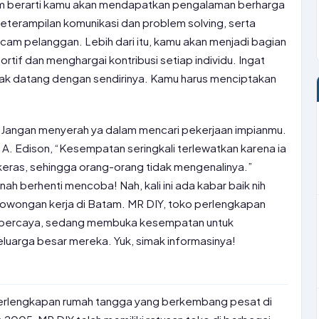
 berarti kamu akan mendapatkan pengalaman berharga
eterampilan komunikasi dan problem solving, serta
cam pelanggan. Lebih dari itu, kamu akan menjadi bagian
tif dan menghargai kontribusi setiap individu. Ingat
dak datang dengan sendirinya. Kamu harus menciptakan
m! Jangan menyerah ya dalam mencari pekerjaan impianmu.
 A. Edison, “Kesempatan seringkali terlewatkan karena ia
keras, sehingga orang-orang tidak mengenalinya.”
ah berhenti mencoba! Nah, kali ini ada kabar baik nih
owongan kerja di Batam. MR DIY, toko perlengkapan
erpercaya, sedang membuka kesempatan untuk
luarga besar mereka. Yuk, simak informasinya!
perlengkapan rumah tangga yang berkembang pesat di