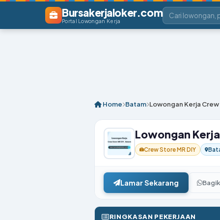
Bursakerjaloker.com
Portal Lowongan Kerja
Home
Batam
Lowongan Kerja Crew 
Lowongan Kerja
Crew Store MR DIY
Bat
Lamar Sekarang
Bagi
RINGKASAN PEKERJAAN