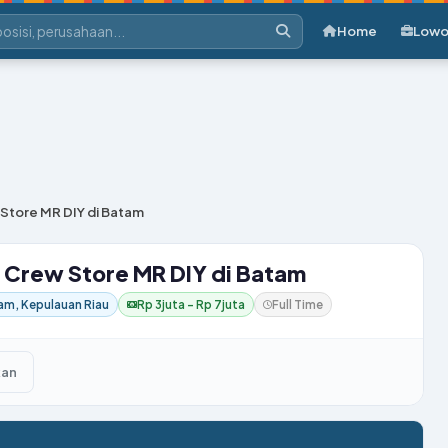
Home
Lowo
Store MR DIY di Batam
 Crew Store MR DIY di Batam
am, Kepulauan Riau
Rp 3juta – Rp 7juta
Full Time
kan