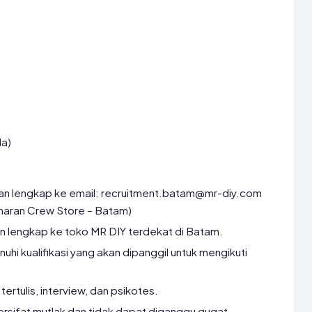
da)
ran lengkap ke email: recruitment.batam@mr-diy.com
amaran Crew Store – Batam)
n lengkap ke toko MR DIY terdekat di Batam.
i kualifikasi yang akan dipanggil untuk mengikuti
tertulis, interview, dan psikotes.
ersifat mutlak dan tidak dapat diganggu gugat.