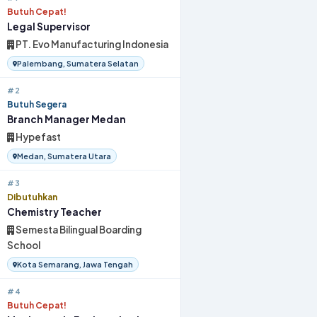
Butuh Cepat!
Legal Supervisor
PT. Evo Manufacturing Indonesia
Palembang, Sumatera Selatan
#2
Butuh Segera
Branch Manager Medan
Hypefast
Medan, Sumatera Utara
#3
Dibutuhkan
Chemistry Teacher
Semesta Bilingual Boarding
School
Kota Semarang, Jawa Tengah
#4
Butuh Cepat!