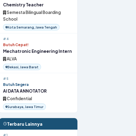
Chemistry Teacher
Semesta Bilingual Boarding
School
Kota Semarang, Jawa Tengah
#4
Butuh Cepat!
Mechatronic Engineering Intern
ALVA
Bekasi, Jawa Barat
#5
Butuh Segera
AI DATA ANNOTATOR
Confidential
Surabaya, Jawa Timur
Terbaru Lainnya
#1