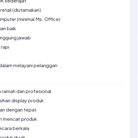
K sederajat
retail (diutamakan)
uter (minimal Ms. Office)
an baik
ertanggung jawab
rapi
dalam melayani pelanggan
 ramah dan profesional
ihan display produk
lan dengan tepat
 mencari produk
ecara berkala
oduk di rak