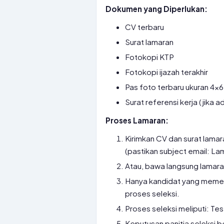
Dokumen yang Diperlukan:
CV terbaru
Surat lamaran
Fotokopi KTP
Fotokopi ijazah terakhir
Pas foto terbaru ukuran 4×6
Surat referensi kerja (jika a
Proses Lamaran:
Kirimkan CV dan surat lama
(pastikan subject email: L
Atau, bawa langsung lamara
Hanya kandidat yang memenuh
proses seleksi.
Proses seleksi meliputi: Tes 
Keputusan panitia seleksi b