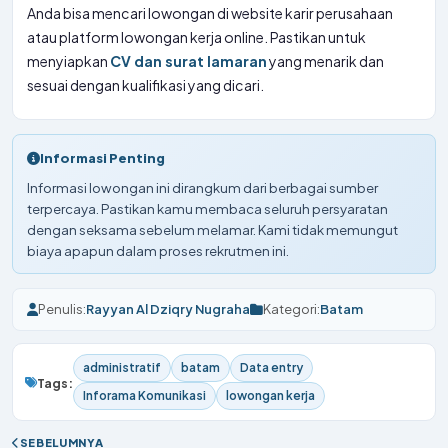
Anda bisa mencari lowongan di website karir perusahaan
atau platform lowongan kerja online. Pastikan untuk
menyiapkan
CV dan surat lamaran
yang menarik dan
sesuai dengan kualifikasi yang dicari.
Informasi Penting
Informasi lowongan ini dirangkum dari berbagai sumber
terpercaya. Pastikan kamu membaca seluruh persyaratan
dengan seksama sebelum melamar. Kami tidak memungut
biaya apapun dalam proses rekrutmen ini.
Penulis:
Rayyan Al Dziqry Nugraha
Kategori:
Batam
administratif
batam
Data entry
Tags:
Inforama Komunikasi
lowongan kerja
SEBELUMNYA