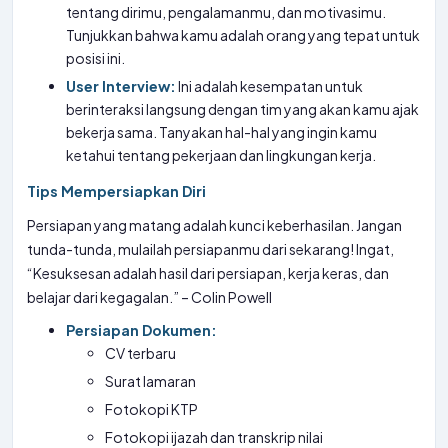
tentang dirimu, pengalamanmu, dan motivasimu.
Tunjukkan bahwa kamu adalah orang yang tepat untuk
posisi ini.
User Interview:
Ini adalah kesempatan untuk
berinteraksi langsung dengan tim yang akan kamu ajak
bekerja sama. Tanyakan hal-hal yang ingin kamu
ketahui tentang pekerjaan dan lingkungan kerja.
Tips Mempersiapkan Diri
Persiapan yang matang adalah kunci keberhasilan. Jangan
tunda-tunda, mulailah persiapanmu dari sekarang! Ingat,
“Kesuksesan adalah hasil dari persiapan, kerja keras, dan
belajar dari kegagalan.” – Colin Powell
Persiapan Dokumen:
CV terbaru
Surat lamaran
Fotokopi KTP
Fotokopi ijazah dan transkrip nilai