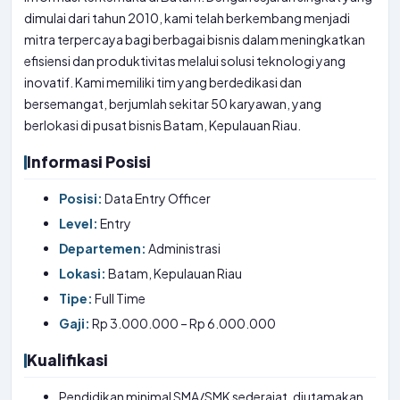
dimulai dari tahun 2010, kami telah berkembang menjadi
mitra terpercaya bagi berbagai bisnis dalam meningkatkan
efisiensi dan produktivitas melalui solusi teknologi yang
inovatif. Kami memiliki tim yang berdedikasi dan
bersemangat, berjumlah sekitar 50 karyawan, yang
berlokasi di pusat bisnis Batam, Kepulauan Riau.
Informasi Posisi
Posisi:
Data Entry Officer
Level:
Entry
Departemen:
Administrasi
Lokasi:
Batam, Kepulauan Riau
Tipe:
Full Time
Gaji:
Rp 3.000.000 – Rp 6.000.000
Kualifikasi
Pendidikan minimal SMA/SMK sederajat, diutamakan