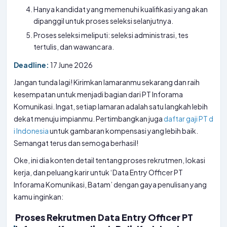
Hanya kandidat yang memenuhi kualifikasi yang akan
dipanggil untuk proses seleksi selanjutnya.
Proses seleksi meliputi: seleksi administrasi, tes
tertulis, dan wawancara.
Deadline:
17 June 2026
Jangan tunda lagi! Kirimkan lamaranmu sekarang dan raih
kesempatan untuk menjadi bagian dari PT Inforama
Komunikasi. Ingat, setiap lamaran adalah satu langkah lebih
dekat menuju impianmu. Pertimbangkan juga
daftar gaji PT d
i Indonesia
untuk gambaran kompensasi yang lebih baik.
Semangat terus dan semoga berhasil!
Oke, ini dia konten detail tentang proses rekrutmen, lokasi
kerja, dan peluang karir untuk ‘Data Entry Officer PT
Inforama Komunikasi, Batam’ dengan gaya penulisan yang
kamu inginkan:
Proses Rekrutmen Data Entry Officer PT