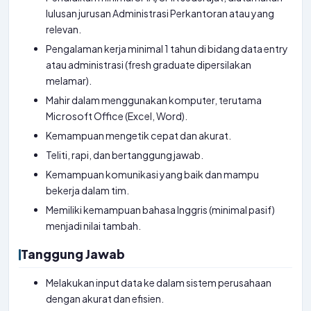
lulusan jurusan Administrasi Perkantoran atau yang
relevan.
Pengalaman kerja minimal 1 tahun di bidang data entry
atau administrasi (fresh graduate dipersilakan
melamar).
Mahir dalam menggunakan komputer, terutama
Microsoft Office (Excel, Word).
Kemampuan mengetik cepat dan akurat.
Teliti, rapi, dan bertanggung jawab.
Kemampuan komunikasi yang baik dan mampu
bekerja dalam tim.
Memiliki kemampuan bahasa Inggris (minimal pasif)
menjadi nilai tambah.
Tanggung Jawab
Melakukan input data ke dalam sistem perusahaan
dengan akurat dan efisien.