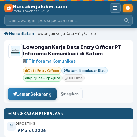
Bursakerjaloker.com
Portal Lowongan Kerja
Home
Batam
Lowongan Kerja Data Entry Office...
Lowongan Kerja Data Entry Officer PT
Inforama Komunikasi di Batam
PT Inforama Komunikasi
Data Entry Officer
Batam, Kepulauan Riau
Rp 3juta – Rp 6juta
Full Time
Lamar Sekarang
Bagikan
RINGKASAN PEKERJAAN
DIPOSTING
19 Maret 2026