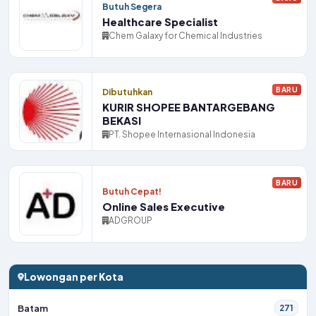
Butuh Segera
Healthcare Specialist
Chem Galaxy for Chemical Industries
BARU
Dibutuhkan
KURIR SHOPEE BANTARGEBANG
BEKASI
PT. Shopee Internasional Indonesia
BARU
Butuh Cepat!
Online Sales Executive
ADGROUP
Lowongan per Kota
Batam
271