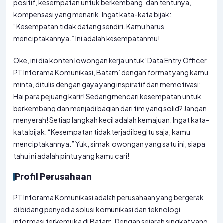
positif, kesempatan untuk berkembang, dan tentunya,
kompensasi yang menarik. Ingat kata-kata bijak:
“Kesempatan tidak datang sendiri. Kamu harus
menciptakannya.” Ini adalah kesempatanmu!
Oke, ini dia konten lowongan kerja untuk ‘Data Entry Officer
PT Inforama Komunikasi, Batam’ dengan format yang kamu
minta, ditulis dengan gaya yang inspiratif dan memotivasi:
Hai para pejuang karir! Sedang mencari kesempatan untuk
berkembang dan menjadi bagian dari tim yang solid? Jangan
menyerah! Setiap langkah kecil adalah kemajuan. Ingat kata-
kata bijak: “Kesempatan tidak terjadi begitu saja, kamu
menciptakannya.” Yuk, simak lowongan yang satu ini, siapa
tahu ini adalah pintu yang kamu cari!
Profil Perusahaan
PT Inforama Komunikasi adalah perusahaan yang bergerak
di bidang penyedia solusi komunikasi dan teknologi
informasi terkemuka di Batam. Dengan sejarah singkat yang