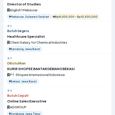
Director of Studies
English 1 Makassar
Makassar, Sulawesi Selatan
Rp8,500,000 - Rp10,500,000
#2
Butuh Segera
Healthcare Specialist
Chem Galaxy for Chemical Industries
Bandung, Jawa Barat
#3
Dibutuhkan
KURIR SHOPEE BANTARGEBANG BEKASI
PT. Shopee Internasional Indonesia
Bekasi, Jawa Barat
#4
Butuh Cepat!
Online Sales Executive
ADGROUP
Surabaya, Jawa Timur