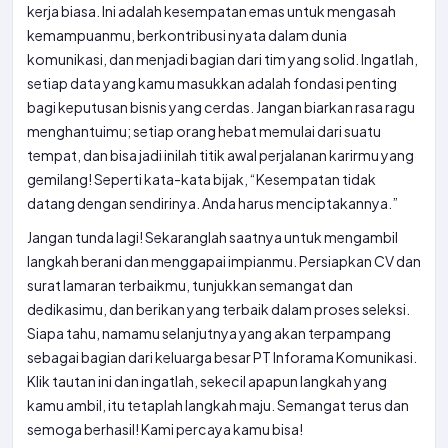
kerja biasa. Ini adalah kesempatan emas untuk mengasah
kemampuanmu, berkontribusi nyata dalam dunia
komunikasi, dan menjadi bagian dari tim yang solid. Ingatlah,
setiap data yang kamu masukkan adalah fondasi penting
bagi keputusan bisnis yang cerdas. Jangan biarkan rasa ragu
menghantuimu; setiap orang hebat memulai dari suatu
tempat, dan bisa jadi inilah titik awal perjalanan karirmu yang
gemilang! Seperti kata-kata bijak, “Kesempatan tidak
datang dengan sendirinya. Anda harus menciptakannya.”
Jangan tunda lagi! Sekaranglah saatnya untuk mengambil
langkah berani dan menggapai impianmu. Persiapkan CV dan
surat lamaran terbaikmu, tunjukkan semangat dan
dedikasimu, dan berikan yang terbaik dalam proses seleksi.
Siapa tahu, namamu selanjutnya yang akan terpampang
sebagai bagian dari keluarga besar PT Inforama Komunikasi.
Klik tautan ini dan ingatlah, sekecil apapun langkah yang
kamu ambil, itu tetaplah langkah maju. Semangat terus dan
semoga berhasil! Kami percaya kamu bisa!