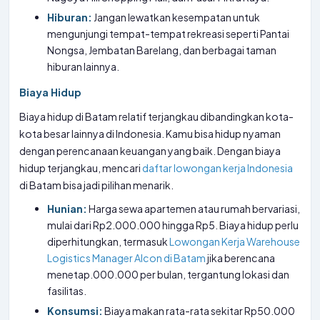
Hiburan:
Jangan lewatkan kesempatan untuk
mengunjungi tempat-tempat rekreasi seperti Pantai
Nongsa, Jembatan Barelang, dan berbagai taman
hiburan lainnya.
Biaya Hidup
Biaya hidup di Batam relatif terjangkau dibandingkan kota-
kota besar lainnya di Indonesia. Kamu bisa hidup nyaman
dengan perencanaan keuangan yang baik. Dengan biaya
hidup terjangkau, mencari
daftar lowongan kerja Indonesia
di Batam bisa jadi pilihan menarik.
Hunian:
Harga sewa apartemen atau rumah bervariasi,
mulai dari Rp2.000.000 hingga Rp5. Biaya hidup perlu
diperhitungkan, termasuk
Lowongan Kerja Warehouse
Logistics Manager Alcon di Batam
jika berencana
menetap.000.000 per bulan, tergantung lokasi dan
fasilitas.
Konsumsi:
Biaya makan rata-rata sekitar Rp50.000