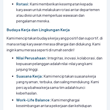
Rotasi:
Kami memberikan kesempatan kepada
karyawan untuk melakukan rotasi antar departemen
atau divisi untuk memperluas wawasan dan
pengalaman mereka.
Budaya Kerja dan Lingkungan Kerja
Kami menciptakan budaya kerja yang positif dan suportif, di
mana setiap karyawan merasa dihargai dan didukung. Kami
ingin kamu merasa seperti di rumah sendiri!
Nilai Perusahaan:
Integritas, inovasi, kolaborasi, dan
kepuasan pelanggan adalah nilai-nilai yang kami
junjung tinggi.
Suasana Kerja:
Kami menciptakan suasana kerja
yang nyaman, terbuka, dan saling mendukung. Kami
percaya bahwa kerja sama tim adalah kunci
keberhasilan.
Work-Life Balance:
Kami menghargai
keseimbangan antara pekerjaan dan kehidupan