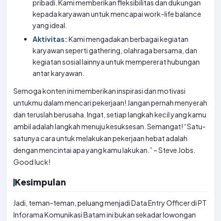
pribadi. Kami memberikan fleksibilitas dan dukungan
kepada karyawan untuk mencapai work-life balance
yang ideal.
Aktivitas:
Kami mengadakan berbagai kegiatan
karyawan seperti gathering, olahraga bersama, dan
kegiatan sosial lainnya untuk mempererat hubungan
antar karyawan.
Semoga konten ini memberikan inspirasi dan motivasi
untukmu dalam mencari pekerjaan! Jangan pernah menyerah
dan teruslah berusaha. Ingat, setiap langkah kecil yang kamu
ambil adalah langkah menuju kesuksesan. Semangat! “Satu-
satunya cara untuk melakukan pekerjaan hebat adalah
dengan mencintai apa yang kamu lakukan.” – Steve Jobs.
Good luck!
Kesimpulan
Jadi, teman-teman, peluang menjadi Data Entry Officer di PT
Inforama Komunikasi Batam ini bukan sekadar lowongan