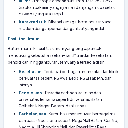
Iklim:
Iklim tropis dengan suhu rata-rata 26-32°C.
Siapkan pakaian yang nyaman dan jangan lupa selalu
bawa payung atau topi!
Karakteristik:
Dikenal sebagai kota industri yang
modern dengan pemandangan laut yang indah.
Fasilitas Umum
Batam memiliki fasilitas umum yang lengkap untuk
mendukung kebutuhan sehari-hari. Mulai dari kesehatan,
pendidikan, hingga hiburan, semuanya tersedia di sini.
Kesehatan:
Terdapat berbagai rumah sakit dan klinik
berkualitas seperti RS Awal Bros, RS Elisabeth, dan
lainnya.
Pendidikan:
Tersedia berbagai sekolah dan
universitas ternama seperti Universitas Batam,
Politeknik Negeri Batam, dan lainnya.
Perbelanjaan:
Kamu bisa menemukan berbagai mall
dan pasar tradisional seperti Mega Mall Batam Centre,
Nagoya Hill Shopping Mall, dan Pasar Mitra Raya.