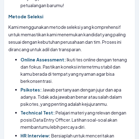
petualangan barumu!
Metode Seleksi
Kami menggunakan metode seleksi yang komprehensif
untuk memastikan kami menemukan kandidat yang paling
sesuai dengan kebutuhan perusahaan dan tim. Proses ini
dirancang untuk adil dan transparan.
Online Assessment:
Ikuti tes online dengan tenang
dan fokus. Pastikan koneksi internetmu stabil dan
kamu berada di tempat yang nyaman agar bisa
berkonsentrasi.
Psikotes:
Jawab pertanyaan dengan jujur dan apa
adanya. Tidak ada jawaban benar atau salah dalam
psikotes, yang penting adalah kejujuranmu.
Technical Test:
Pelajari materi yang relevan dengan
posisi Data Entry Officer. Latihan soal-soal akan
membantumu lebih percaya diri.
HR Interview:
Bersiaplah untuk menceritakan