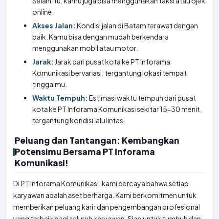
Selain itu, kamu juga bisa menggunakan taksi atau ojek
online.
Akses Jalan:
Kondisi jalan di Batam terawat dengan
baik. Kamu bisa dengan mudah berkendara
menggunakan mobil atau motor.
Jarak:
Jarak dari pusat kota ke PT Inforama
Komunikasi bervariasi, tergantung lokasi tempat
tinggalmu.
Waktu Tempuh:
Estimasi waktu tempuh dari pusat
kota ke PT Inforama Komunikasi sekitar 15-30 menit,
tergantung kondisi lalu lintas.
Peluang dan Tantangan: Kembangkan
Potensimu Bersama PT Inforama
Komunikasi!
Di PT Inforama Komunikasi, kami percaya bahwa setiap
karyawan adalah aset berharga. Kami berkomitmen untuk
memberikan peluang karir dan pengembangan profesional
yang terbaik bagi seluruh karyawan. Siap untuk tumbuh dan