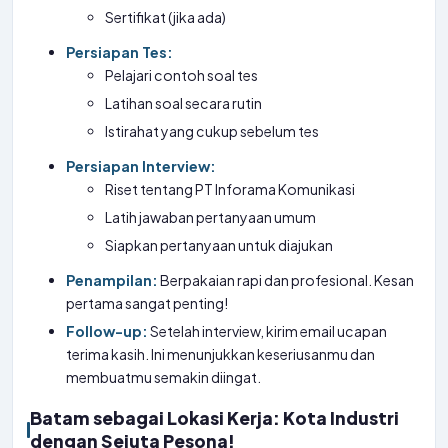
Sertifikat (jika ada)
Persiapan Tes:
Pelajari contoh soal tes
Latihan soal secara rutin
Istirahat yang cukup sebelum tes
Persiapan Interview:
Riset tentang PT Inforama Komunikasi
Latih jawaban pertanyaan umum
Siapkan pertanyaan untuk diajukan
Penampilan:
Berpakaian rapi dan profesional. Kesan
pertama sangat penting!
Follow-up:
Setelah interview, kirim email ucapan
terima kasih. Ini menunjukkan keseriusanmu dan
membuatmu semakin diingat.
Batam sebagai Lokasi Kerja: Kota Industri
dengan Sejuta Pesona!