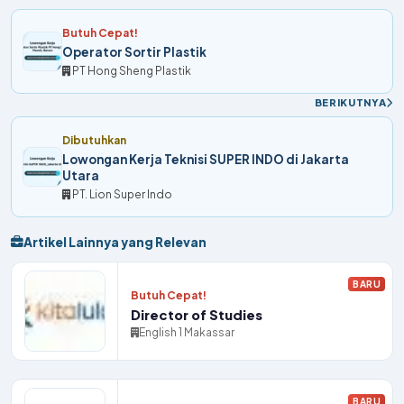
Butuh Cepat!
Operator Sortir Plastik
PT Hong Sheng Plastik
BERIKUTNYA
Dibutuhkan
Lowongan Kerja Teknisi SUPER INDO di Jakarta
Utara
PT. Lion Super Indo
Artikel Lainnya yang Relevan
BARU
Butuh Cepat!
Director of Studies
English 1 Makassar
BARU