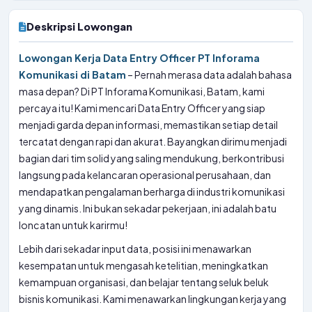
Deskripsi Lowongan
Lowongan Kerja Data Entry Officer PT Inforama
Komunikasi di Batam
– Pernah merasa data adalah bahasa
masa depan? Di PT Inforama Komunikasi, Batam, kami
percaya itu! Kami mencari Data Entry Officer yang siap
menjadi garda depan informasi, memastikan setiap detail
tercatat dengan rapi dan akurat. Bayangkan dirimu menjadi
bagian dari tim solid yang saling mendukung, berkontribusi
langsung pada kelancaran operasional perusahaan, dan
mendapatkan pengalaman berharga di industri komunikasi
yang dinamis. Ini bukan sekadar pekerjaan, ini adalah batu
loncatan untuk karirmu!
Lebih dari sekadar input data, posisi ini menawarkan
kesempatan untuk mengasah ketelitian, meningkatkan
kemampuan organisasi, dan belajar tentang seluk beluk
bisnis komunikasi. Kami menawarkan lingkungan kerja yang