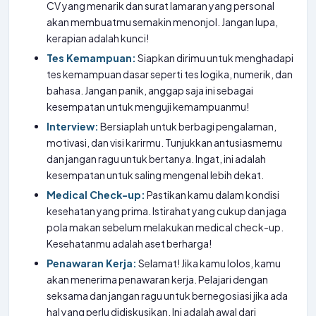
CV yang menarik dan surat lamaran yang personal
akan membuatmu semakin menonjol. Jangan lupa,
kerapian adalah kunci!
Tes Kemampuan:
Siapkan dirimu untuk menghadapi
tes kemampuan dasar seperti tes logika, numerik, dan
bahasa. Jangan panik, anggap saja ini sebagai
kesempatan untuk menguji kemampuanmu!
Interview:
Bersiaplah untuk berbagi pengalaman,
motivasi, dan visi karirmu. Tunjukkan antusiasmemu
dan jangan ragu untuk bertanya. Ingat, ini adalah
kesempatan untuk saling mengenal lebih dekat.
Medical Check-up:
Pastikan kamu dalam kondisi
kesehatan yang prima. Istirahat yang cukup dan jaga
pola makan sebelum melakukan medical check-up.
Kesehatanmu adalah aset berharga!
Penawaran Kerja:
Selamat! Jika kamu lolos, kamu
akan menerima penawaran kerja. Pelajari dengan
seksama dan jangan ragu untuk bernegosiasi jika ada
hal yang perlu didiskusikan. Ini adalah awal dari