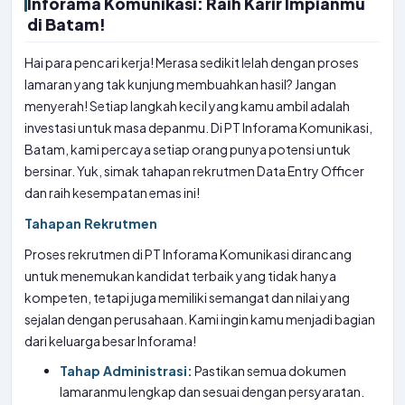
Inforama Komunikasi: Raih Karir Impianmu
di Batam!
Hai para pencari kerja! Merasa sedikit lelah dengan proses
lamaran yang tak kunjung membuahkan hasil? Jangan
menyerah! Setiap langkah kecil yang kamu ambil adalah
investasi untuk masa depanmu. Di PT Inforama Komunikasi,
Batam, kami percaya setiap orang punya potensi untuk
bersinar. Yuk, simak tahapan rekrutmen Data Entry Officer
dan raih kesempatan emas ini!
Tahapan Rekrutmen
Proses rekrutmen di PT Inforama Komunikasi dirancang
untuk menemukan kandidat terbaik yang tidak hanya
kompeten, tetapi juga memiliki semangat dan nilai yang
sejalan dengan perusahaan. Kami ingin kamu menjadi bagian
dari keluarga besar Inforama!
Tahap Administrasi:
Pastikan semua dokumen
lamaranmu lengkap dan sesuai dengan persyaratan.