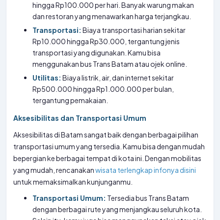
hingga Rp100.000 per hari. Banyak warung makan
dan restoran yang menawarkan harga terjangkau.
Transportasi:
Biaya transportasi harian sekitar
Rp10.000 hingga Rp30.000, tergantung jenis
transportasi yang digunakan. Kamu bisa
menggunakan bus Trans Batam atau ojek online.
Utilitas:
Biaya listrik, air, dan internet sekitar
Rp500.000 hingga Rp1.000.000 per bulan,
tergantung pemakaian.
Aksesibilitas dan Transportasi Umum
Aksesibilitas di Batam sangat baik dengan berbagai pilihan
transportasi umum yang tersedia. Kamu bisa dengan mudah
bepergian ke berbagai tempat di kota ini. Dengan mobilitas
yang mudah, rencanakan
wisata terlengkap infonya disini
untuk memaksimalkan kunjunganmu.
Transportasi Umum:
Tersedia bus Trans Batam
dengan berbagai rute yang menjangkau seluruh kota.