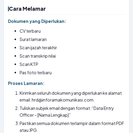
Cara Melamar
Dokumen yang Diperlukan:
CV terbaru
Surat lamaran
Scan ijazah terakhir
Scan transkrip nilai
Scan KTP
Pas foto terbaru
Proses Lamaran:
Kirimkan seluruh dokumen yang diperlukan ke alamat
email: hrd@inforamakomunikasi.com
Tuliskan subjek email dengan format: “Data Entry
Officer – [Nama Lengkap]”
Pastikan semua dokumen terlampir dalam format PDF
atau JPG.