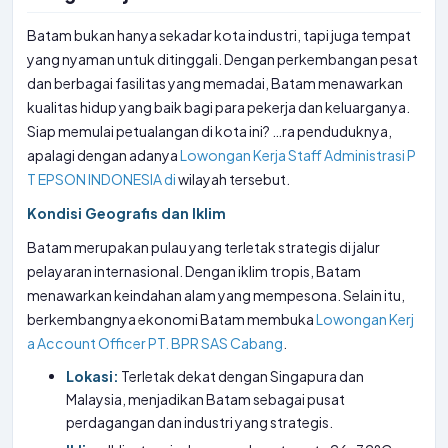
Batam bukan hanya sekadar kota industri, tapi juga tempat
yang nyaman untuk ditinggali. Dengan perkembangan pesat
dan berbagai fasilitas yang memadai, Batam menawarkan
kualitas hidup yang baik bagi para pekerja dan keluarganya.
Siap memulai petualangan di kota ini? …ra penduduknya,
apalagi dengan adanya
Lowongan Kerja Staff Administrasi P
T EPSON INDONESIA di
wilayah tersebut.
Kondisi Geografis dan Iklim
Batam merupakan pulau yang terletak strategis di jalur
pelayaran internasional. Dengan iklim tropis, Batam
menawarkan keindahan alam yang mempesona. Selain itu,
berkembangnya ekonomi Batam membuka
Lowongan Kerj
a Account Officer PT. BPR SAS Cabang
.
Lokasi:
Terletak dekat dengan Singapura dan
Malaysia, menjadikan Batam sebagai pusat
perdagangan dan industri yang strategis.