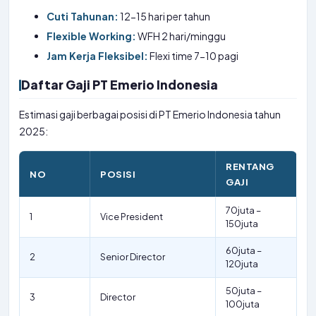
Cuti Tahunan:
12-15 hari per tahun
Flexible Working:
WFH 2 hari/minggu
Jam Kerja Fleksibel:
Flexi time 7-10 pagi
Daftar Gaji PT Emerio Indonesia
Estimasi gaji berbagai posisi di PT Emerio Indonesia tahun
2025:
RENTANG
NO
POSISI
GAJI
70juta –
1
Vice President
150juta
60juta –
2
Senior Director
120juta
50juta –
3
Director
100juta