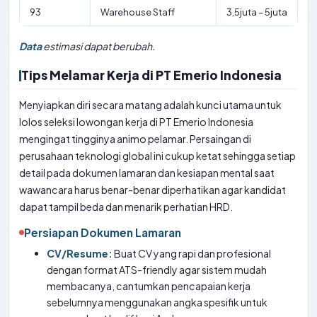
93
Warehouse Staff
3,5juta – 5juta
Data
estimasi dapat berubah.
Tips Melamar Kerja di PT Emerio Indonesia
Menyiapkan diri secara matang adalah kunci utama untuk
lolos seleksi lowongan kerja di PT Emerio Indonesia
mengingat tingginya animo pelamar. Persaingan di
perusahaan teknologi global ini cukup ketat sehingga setiap
detail pada dokumen lamaran dan kesiapan mental saat
wawancara harus benar-benar diperhatikan agar kandidat
dapat tampil beda dan menarik perhatian HRD.
Persiapan Dokumen Lamaran
CV/Resume:
Buat CV yang rapi dan profesional
dengan format ATS-friendly agar sistem mudah
membacanya, cantumkan pencapaian kerja
sebelumnya menggunakan angka spesifik untuk