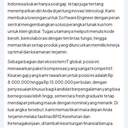
Indonesia bukan hanya soal gaji, tetapi juga tentang
menempatkan diri Anda di jantung inovasi teknologi. Kami
membuka lowongan untuk Software Engineer dengan peran
sentral mengembangkan solusi perangkat lunak kustom
untuk klien global. Tugas utamanya meliputi menulis kode
bersih, berkolaborasi dengan tim lintas fungsi, hingga
memastikan setiap produk yang diluncurkan memiliki kinerja
optimal dan keamanan terjamin.
Sebagai bagian dari ekosistem IT global, posisi ini
menawarkan paket kompensasi yang sangat kompetitif.
Kisaran gaji yang kami tawarkan untuk posisi ini adalah Rp
8.000.000 hingga Rp 15.000.000 per bulan, dengan
penyesuaian khusus bagi kandidat berpengalaman yang bisa
bernegosiasi lebih tinggi, sementara fresh graduate tetap
mendapat peluang masuk dengan nominal yang menarik. Di
luar angka tersebut, kami memastikan masa depan Anda
terjamin melalui fasilitas BPJS Kesehatan dan
Ketenagakerjaan, ditambah keuntungan finansial berupa