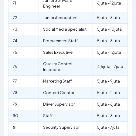
Junior Software
71
6juta – 12juta
Engineer
72
Junior Accountant
5juta – 8juta
73
Social Media Specialist
5juta – 10juta
74
Procurement Staff
5juta – 8juta
75
Sales Executive
5juta – 12juta
Quality Control
76
4,5juta – 7juta
Inspector
77
Marketing Staff
5juta – 9juta
78
Content Creator
5juta – 11juta
79
Driver Supervisor
5juta – 8juta
80
Staff
5juta – 8juta
81
Security Supervisor
5juta – 7juta