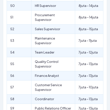
50
HR Supervisor
8juta – 14juta
Procurement
51
8juta – 14juta
Supervisor
52
Sales Supervisor
8juta – 15juta
Maintenance
53
7juta – 11juta
Supervisor
54
Team Leader
7juta – 12juta
Quality Control
55
7juta – 13juta
Supervisor
56
Finance Analyst
7juta – 13juta
Customer Service
57
7juta – 10juta
Supervisor
58
Coordinator
7juta – 13juta
59
Public Relations Officer
7juta – 13juta