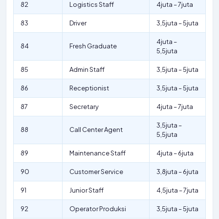
82
Logistics Staff
4juta – 7juta
83
Driver
3,5juta – 5juta
4juta –
84
Fresh Graduate
5,5juta
85
Admin Staff
3,5juta – 5juta
86
Receptionist
3,5juta – 5juta
87
Secretary
4juta – 7juta
3,5juta –
88
Call Center Agent
5,5juta
89
Maintenance Staff
4juta – 6juta
90
Customer Service
3,8juta – 6juta
91
Junior Staff
4,5juta – 7juta
92
Operator Produksi
3,5juta – 5juta