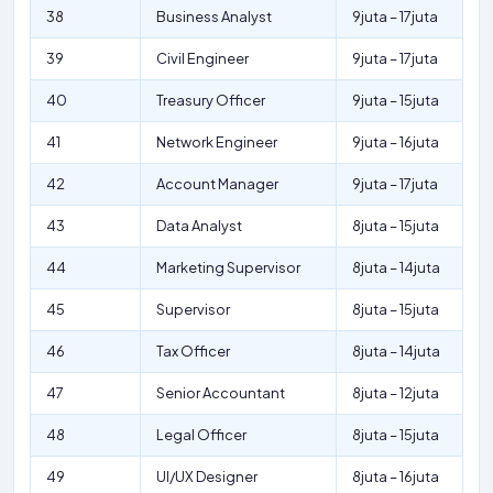
38
Business Analyst
9juta – 17juta
39
Civil Engineer
9juta – 17juta
40
Treasury Officer
9juta – 15juta
41
Network Engineer
9juta – 16juta
42
Account Manager
9juta – 17juta
43
Data Analyst
8juta – 15juta
44
Marketing Supervisor
8juta – 14juta
45
Supervisor
8juta – 15juta
46
Tax Officer
8juta – 14juta
47
Senior Accountant
8juta – 12juta
48
Legal Officer
8juta – 15juta
49
UI/UX Designer
8juta – 16juta