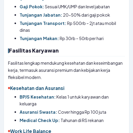
Gaji Pokok:
Sesuai UMK/UMP dan level jabatan
Tunjangan Jabatan:
20-50% dari gaji pokok
Tunjangan Transport:
Rp 500rb – 2jt atau mobil
dinas
Tunjangan Makan:
Rp 30rb – 50rb per hari
Fasilitas Karyawan
Fasilitas lengkap mendukung kesehatan dan keseimbangan
kerja, termasuk asuransi premium dan kebijakan kerja
fleksibel modern.
Kesehatan dan Asuransi
BPJS Kesehatan:
Kelas 1 untuk karyawan dan
keluarga
Asuransi Swasta:
Cover hingga Rp 100 juta
Medical Check Up:
Tahunan di RS rekanan
Work Life Balance