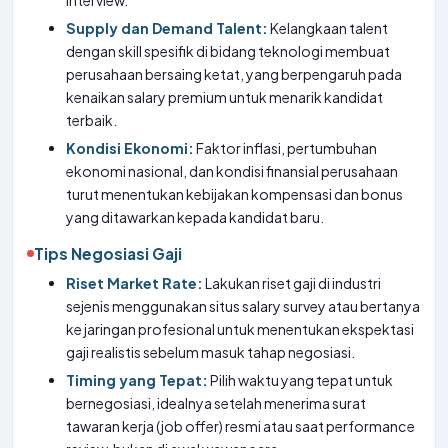
interview.
Supply dan Demand Talent:
Kelangkaan talent
dengan skill spesifik di bidang teknologi membuat
perusahaan bersaing ketat, yang berpengaruh pada
kenaikan salary premium untuk menarik kandidat
terbaik.
Kondisi Ekonomi:
Faktor inflasi, pertumbuhan
ekonomi nasional, dan kondisi finansial perusahaan
turut menentukan kebijakan kompensasi dan bonus
yang ditawarkan kepada kandidat baru.
Tips Negosiasi Gaji
Riset Market Rate:
Lakukan riset gaji di industri
sejenis menggunakan situs salary survey atau bertanya
ke jaringan profesional untuk menentukan ekspektasi
gaji realistis sebelum masuk tahap negosiasi.
Timing yang Tepat:
Pilih waktu yang tepat untuk
bernegosiasi, idealnya setelah menerima surat
tawaran kerja (job offer) resmi atau saat performance