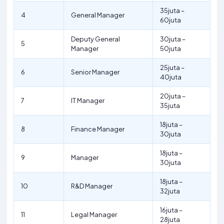
35juta –
4
General Manager
60juta
Deputy General
30juta –
5
Manager
50juta
25juta –
6
Senior Manager
40juta
20juta –
7
IT Manager
35juta
18juta –
8
Finance Manager
30juta
18juta –
9
Manager
30juta
18juta –
10
R&D Manager
32juta
16juta –
11
Legal Manager
28juta