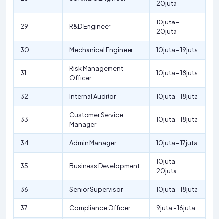
20juta
10juta –
29
R&D Engineer
20juta
30
Mechanical Engineer
10juta – 19juta
Risk Management
31
10juta – 18juta
Officer
32
Internal Auditor
10juta – 18juta
Customer Service
33
10juta – 18juta
Manager
34
Admin Manager
10juta – 17juta
10juta –
35
Business Development
20juta
36
Senior Supervisor
10juta – 18juta
37
Compliance Officer
9juta – 16juta