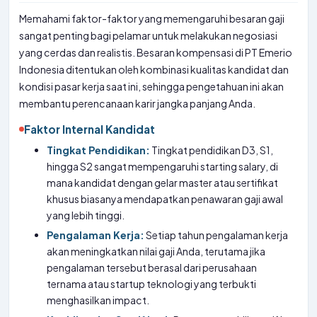
Memahami faktor-faktor yang memengaruhi besaran gaji
sangat penting bagi pelamar untuk melakukan negosiasi
yang cerdas dan realistis. Besaran kompensasi di PT Emerio
Indonesia ditentukan oleh kombinasi kualitas kandidat dan
kondisi pasar kerja saat ini, sehingga pengetahuan ini akan
membantu perencanaan karir jangka panjang Anda.
Faktor Internal Kandidat
Tingkat Pendidikan:
Tingkat pendidikan D3, S1,
hingga S2 sangat mempengaruhi starting salary, di
mana kandidat dengan gelar master atau sertifikat
khusus biasanya mendapatkan penawaran gaji awal
yang lebih tinggi.
Pengalaman Kerja:
Setiap tahun pengalaman kerja
akan meningkatkan nilai gaji Anda, terutama jika
pengalaman tersebut berasal dari perusahaan
ternama atau startup teknologi yang terbukti
menghasilkan impact.