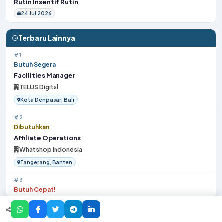
Rutin Insentif Rutin
24 Jul 2026
Terbaru Lainnya
#1
Butuh Segera
Facilities Manager
TELUS Digital
Kota Denpasar, Bali
#2
Dibutuhkan
Affiliate Operations
Whatshop Indonesia
Tangerang, Banten
#3
Butuh Cepat!
Service Operation Staff
Kawan Lama Group