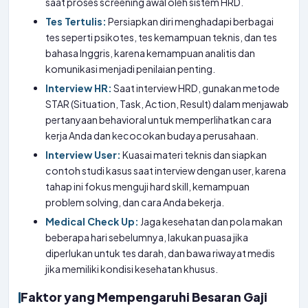
saat proses screening awal oleh sistem HRD.
Tes Tertulis:
Persiapkan diri menghadapi berbagai
tes seperti psikotes, tes kemampuan teknis, dan tes
bahasa Inggris, karena kemampuan analitis dan
komunikasi menjadi penilaian penting.
Interview HR:
Saat interview HRD, gunakan metode
STAR (Situation, Task, Action, Result) dalam menjawab
pertanyaan behavioral untuk memperlihatkan cara
kerja Anda dan kecocokan budaya perusahaan.
Interview User:
Kuasai materi teknis dan siapkan
contoh studi kasus saat interview dengan user, karena
tahap ini fokus menguji hard skill, kemampuan
problem solving, dan cara Anda bekerja.
Medical Check Up:
Jaga kesehatan dan pola makan
beberapa hari sebelumnya, lakukan puasa jika
diperlukan untuk tes darah, dan bawa riwayat medis
jika memiliki kondisi kesehatan khusus.
Faktor yang Mempengaruhi Besaran Gaji