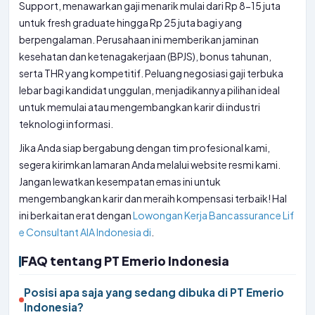
Support, menawarkan gaji menarik mulai dari Rp 8-15 juta
untuk fresh graduate hingga Rp 25 juta bagi yang
berpengalaman. Perusahaan ini memberikan jaminan
kesehatan dan ketenagakerjaan (BPJS), bonus tahunan,
serta THR yang kompetitif. Peluang negosiasi gaji terbuka
lebar bagi kandidat unggulan, menjadikannya pilihan ideal
untuk memulai atau mengembangkan karir di industri
teknologi informasi.
Jika Anda siap bergabung dengan tim profesional kami,
segera kirimkan lamaran Anda melalui website resmi kami.
Jangan lewatkan kesempatan emas ini untuk
mengembangkan karir dan meraih kompensasi terbaik! Hal
ini berkaitan erat dengan
Lowongan Kerja Bancassurance Lif
e Consultant AIA Indonesia di
.
FAQ tentang PT Emerio Indonesia
Posisi apa saja yang sedang dibuka di PT Emerio
Indonesia?