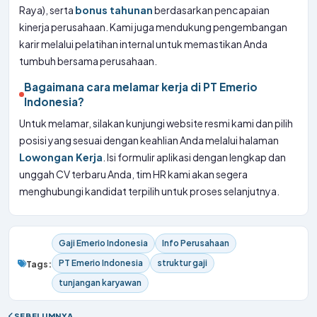
Raya), serta
bonus tahunan
berdasarkan pencapaian
kinerja perusahaan. Kami juga mendukung pengembangan
karir melalui pelatihan internal untuk memastikan Anda
tumbuh bersama perusahaan.
Bagaimana cara melamar kerja di PT Emerio
Indonesia?
Untuk melamar, silakan kunjungi website resmi kami dan pilih
posisi yang sesuai dengan keahlian Anda melalui halaman
Lowongan Kerja
. Isi formulir aplikasi dengan lengkap dan
unggah CV terbaru Anda, tim HR kami akan segera
menghubungi kandidat terpilih untuk proses selanjutnya.
Gaji Emerio Indonesia
Info Perusahaan
PT Emerio Indonesia
struktur gaji
Tags:
tunjangan karyawan
SEBELUMNYA