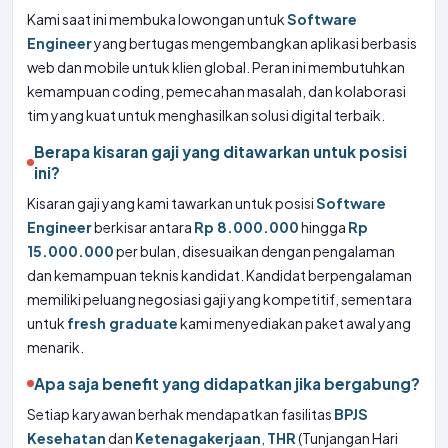
Kami saat ini membuka lowongan untuk
Software
Engineer
yang bertugas mengembangkan aplikasi berbasis
web dan mobile untuk klien global. Peran ini membutuhkan
kemampuan coding, pemecahan masalah, dan kolaborasi
tim yang kuat untuk menghasilkan solusi digital terbaik.
Berapa kisaran gaji yang ditawarkan untuk posisi
ini?
Kisaran gaji yang kami tawarkan untuk posisi
Software
Engineer
berkisar antara
Rp 8.000.000
hingga
Rp
15.000.000
per bulan, disesuaikan dengan pengalaman
dan kemampuan teknis kandidat. Kandidat berpengalaman
memiliki peluang negosiasi gaji yang kompetitif, sementara
untuk
fresh graduate
kami menyediakan paket awal yang
menarik.
Apa saja benefit yang didapatkan jika bergabung?
Setiap karyawan berhak mendapatkan fasilitas
BPJS
Kesehatan
dan
Ketenagakerjaan
,
THR
(Tunjangan Hari