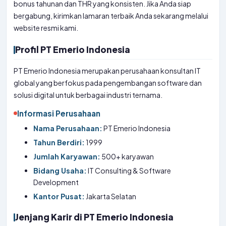
bonus tahunan dan THR yang konsisten. Jika Anda siap
bergabung, kirimkan lamaran terbaik Anda sekarang melalui
website resmi kami.
Profil PT Emerio Indonesia
PT Emerio Indonesia merupakan perusahaan konsultan IT
global yang berfokus pada pengembangan software dan
solusi digital untuk berbagai industri ternama.
Informasi Perusahaan
Nama Perusahaan:
PT Emerio Indonesia
Tahun Berdiri:
1999
Jumlah Karyawan:
500+ karyawan
Bidang Usaha:
IT Consulting & Software
Development
Kantor Pusat:
Jakarta Selatan
Jenjang Karir di PT Emerio Indonesia