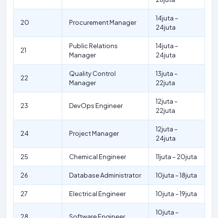
14juta –
20
Procurement Manager
24juta
Public Relations
14juta –
21
Manager
24juta
Quality Control
13juta –
22
Manager
22juta
12juta –
23
DevOps Engineer
22juta
12juta –
24
Project Manager
24juta
25
Chemical Engineer
11juta – 20juta
26
Database Administrator
10juta – 18juta
27
Electrical Engineer
10juta – 19juta
10juta –
28
Software Engineer