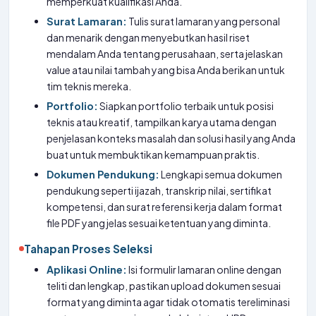
memperkuat kualifikasi Anda.
Surat Lamaran:
Tulis surat lamaran yang personal
dan menarik dengan menyebutkan hasil riset
mendalam Anda tentang perusahaan, serta jelaskan
value atau nilai tambah yang bisa Anda berikan untuk
tim teknis mereka.
Portfolio:
Siapkan portfolio terbaik untuk posisi
teknis atau kreatif, tampilkan karya utama dengan
penjelasan konteks masalah dan solusi hasil yang Anda
buat untuk membuktikan kemampuan praktis.
Dokumen Pendukung:
Lengkapi semua dokumen
pendukung seperti ijazah, transkrip nilai, sertifikat
kompetensi, dan surat referensi kerja dalam format
file PDF yang jelas sesuai ketentuan yang diminta.
Tahapan Proses Seleksi
Aplikasi Online:
Isi formulir lamaran online dengan
teliti dan lengkap, pastikan upload dokumen sesuai
format yang diminta agar tidak otomatis tereliminasi