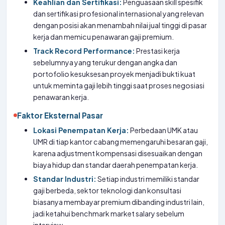
Keahlian dan Sertifikasi:
Penguasaan skill spesifik
dan sertifikasi profesional internasional yang relevan
dengan posisi akan menambah nilai jual tinggi di pasar
kerja dan memicu penawaran gaji premium.
Track Record Performance:
Prestasi kerja
sebelumnya yang terukur dengan angka dan
portofolio kesuksesan proyek menjadi bukti kuat
untuk meminta gaji lebih tinggi saat proses negosiasi
penawaran kerja.
Faktor Eksternal Pasar
Lokasi Penempatan Kerja:
Perbedaan UMK atau
UMR di tiap kantor cabang memengaruhi besaran gaji,
karena adjustment kompensasi disesuaikan dengan
biaya hidup dan standar daerah penempatan kerja.
Standar Industri:
Setiap industri memiliki standar
gaji berbeda, sektor teknologi dan konsultasi
biasanya membayar premium dibanding industri lain,
jadi ketahui benchmark market salary sebelum