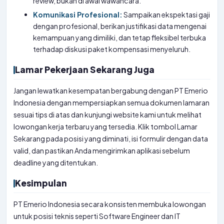
review, bukan di awal wawancara.
Komunikasi Profesional:
Sampaikan ekspektasi gaji
dengan profesional, berikan justifikasi data mengenai
kemampuan yang dimiliki, dan tetap fleksibel terbuka
terhadap diskusi paket kompensasi menyeluruh.
Lamar Pekerjaan Sekarang Juga
Jangan lewatkan kesempatan bergabung dengan PT Emerio
Indonesia dengan mempersiapkan semua dokumen lamaran
sesuai tips di atas dan kunjungi website kami untuk melihat
lowongan kerja terbaru yang tersedia. Klik tombol Lamar
Sekarang pada posisi yang diminati, isi formulir dengan data
valid, dan pastikan Anda mengirimkan aplikasi sebelum
deadline yang ditentukan.
Kesimpulan
PT Emerio Indonesia secara konsisten membuka lowongan
untuk posisi teknis seperti Software Engineer dan IT