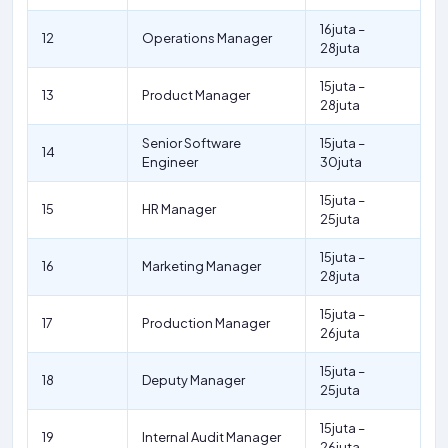
16juta –
12
Operations Manager
28juta
15juta –
13
Product Manager
28juta
Senior Software
15juta –
14
Engineer
30juta
15juta –
15
HR Manager
25juta
15juta –
16
Marketing Manager
28juta
15juta –
17
Production Manager
26juta
15juta –
18
Deputy Manager
25juta
15juta –
19
Internal Audit Manager
26juta