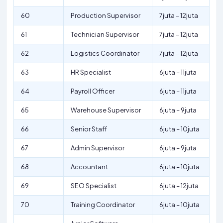
60
Production Supervisor
7juta – 12juta
61
Technician Supervisor
7juta – 12juta
62
Logistics Coordinator
7juta – 12juta
63
HR Specialist
6juta – 11juta
64
Payroll Officer
6juta – 11juta
65
Warehouse Supervisor
6juta – 9juta
66
Senior Staff
6juta – 10juta
67
Admin Supervisor
6juta – 9juta
68
Accountant
6juta – 10juta
69
SEO Specialist
6juta – 12juta
70
Training Coordinator
6juta – 10juta