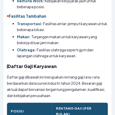
Remote Work:
Kebijakan kerja jarak jauh untuk
beberapa posisi.
Fasilitas Tambahan
Transportasi:
Fasilitas antar-jemput karyawan untuk
beberapa lokasi.
Makan:
Tunjangan makan untuk karyawan yang
bekerja di luar jam makan.
Olahraga:
Fasilitas olahraga seperti gym dan
lapangan olahraga untuk karyawan.
Daftar Gaji Karyawan
Daftar gaji dibawah ini merupakan rentang gaji rata-rata
berdasarkan data survei industri tahun 2024. Besaran gaji
aktual dapat bervariasi tergantung pengalaman, kualifikasi,
dan kebijakan perusahaan.
RENTANG GAJI (PER
POSISI
BULAN)