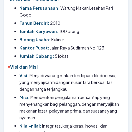
Nama Perusahaan:
Warung Makan Lesehan Pari
Gogo
Tahun Berdiri:
2010
Jumlah Karyawan:
100 orang
Bidang Usaha:
Kuliner
Kantor Pusat:
Jalan Raya Sudirman No. 123
Jumlah Cabang:
5 lokasi
Visi dan Misi
Visi:
Menjadi warung makan terdepan di Indonesia,
yang menyajikan hidangan nusantara berkualitas
dengan harga terjangkau.
Misi:
Memberikan pengalaman bersantap yang
menyenangkan bagi pelanggan, dengan menyajikan
makanan lezat, pelayanan prima, dan suasana yang
nyaman.
Nilai-nilai:
Integritas, kerja keras, inovasi, dan