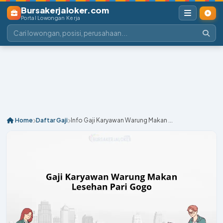
Bursakerjaloker.com
Portal Lowongan Kerja
Home
Daftar Gaji
Info Gaji Karyawan Warung Makan ...