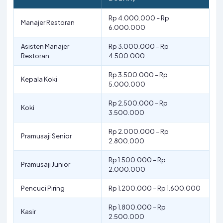
Rp 4.000.000 – Rp
Manajer Restoran
6.000.000
Asisten Manajer
Rp 3.000.000 – Rp
Restoran
4.500.000
Rp 3.500.000 – Rp
Kepala Koki
5.000.000
Rp 2.500.000 – Rp
Koki
3.500.000
Rp 2.000.000 – Rp
Pramusaji Senior
2.800.000
Rp 1.500.000 – Rp
Pramusaji Junior
2.000.000
Pencuci Piring
Rp 1.200.000 – Rp 1.600.000
Rp 1.800.000 – Rp
Kasir
2.500.000