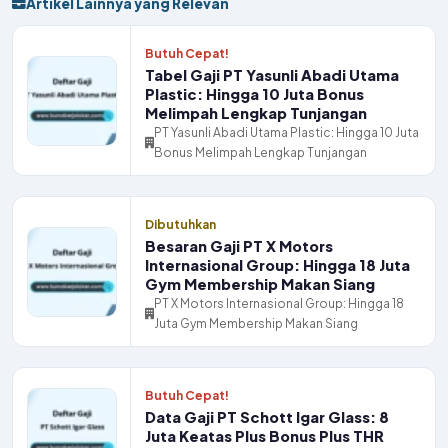
Artikel Lainnya yang Relevan
Butuh Cepat!
Tabel Gaji PT Yasunli Abadi Utama
Plastic: Hingga 10 Juta Bonus
Melimpah Lengkap Tunjangan
PT Yasunli Abadi Utama Plastic: Hingga 10 Juta
Bonus Melimpah Lengkap Tunjangan
Dibutuhkan
Besaran Gaji PT X Motors
Internasional Group: Hingga 18 Juta
Gym Membership Makan Siang
PT X Motors Internasional Group: Hingga 18
Juta Gym Membership Makan Siang
Butuh Cepat!
Data Gaji PT Schott Igar Glass: 8
Juta Keatas Plus Bonus Plus THR