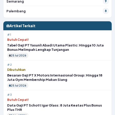
Semarang
9
Palembang
8
Artikel Terkait
#1
Butuh Cepat!
Tabel Gaji PT Yasunli Abadi Utama Plastic: Hingga 10 Juta
Bonus Melimpah Lengkap Tunjangan
25 Jul 2026
#2
Dibutuhkan
Besaran Gaji PT X Motors Internasional Group: Hingga 18
Juta Gym Membership Makan Siang
25 Jul 2026
#3
Butuh Cepat!
Data Gaji PT Schott Igar Glass: 8 Juta Keatas Plus Bonus
Plus THR