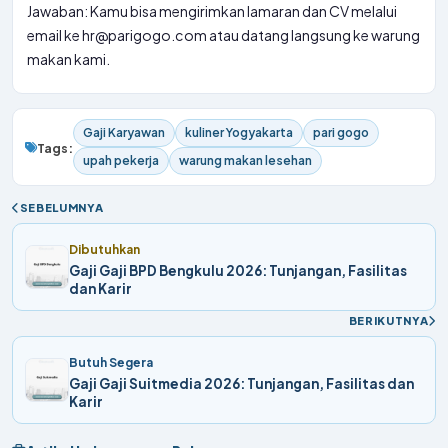
Jawaban: Kamu bisa mengirimkan lamaran dan CV melalui
email ke hr@parigogo.com atau datang langsung ke warung
makan kami.
Gaji Karyawan
kuliner Yogyakarta
pari gogo
Tags:
upah pekerja
warung makan lesehan
SEBELUMNYA
Dibutuhkan
Gaji Gaji BPD Bengkulu 2026: Tunjangan, Fasilitas
dan Karir
BERIKUTNYA
Butuh Segera
Gaji Gaji Suitmedia 2026: Tunjangan, Fasilitas dan
Karir