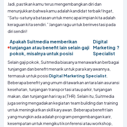
Jadi, pastikan kamu terus mengembangkan diri dan
menunjukkan bahwa kamu adalah kandidat terbaik! Ingat,
“Satu-satunya batasan untuk mencapai impian kita adalah
keraguan kita sendiri.” Jangan ragu untuk berinvestasi pada
diri sendiri!
Apakah Suitmedia memberikan
Digital
tunjangan atau benefit lain selain gaji
Marketing
?
pokok, misalnya untuk posisi
Specialist
Selain gaji pokok, Suitmedia biasanya menawarkan berbagai
tunjangan dan benefit menarik untuk para karyawannya,
termasuk untuk posisi
Digital Marketing Specialist
.
Beberapa benefit yang umum ditawarkan antara lain asuransi
kesehatan, tunjangan transportasi atau parkir, tunjangan
makan, dan tunjangan hari raya (THR). Selain itu, Suitmedia
juga sering mengadakan kegiatan team building dan training
untuk meningkatkan skill karyawan. Beberapa benefit lain
yang mungkin ada adalah program pengembangan karir,
kesempatan untuk mengikuti konferensi atau workshop,