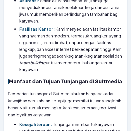
Asuransi:
Selain asuransi kesehatan, kami juga
menyediakan asuransi kecelakaan kerja dan asuransi
jiwa untuk memberikan perlindungan tambahan bagi
karyawan.
Fasilitas Kantor:
Kami menyediakan fasilitas kantor
yang nyaman dan modern, termasuk ruang kerja yang
ergonomis, area istirahat, dapur dengan fasilitas
lengkap, dan akses internet berkecepatan tinggi. Kami
juga sering mengadakan kegiatan-kegiatan sosial dan
team building
untuk mempererat hubungan antar
karyawan.
Manfaat dan Tujuan Tunjangan di Suitmedia
Pemberian tunjangan di Suitmedia bukan hanya sekadar
kewajiban perusahaan, tetapi juga memiliki tujuan yang lebih
besar, yaitu untuk meningkatkan kesejahteraan, motivasi,
dan loyalitas karyawan:
Kesejahteraan:
Tunjangan membantu karyawan