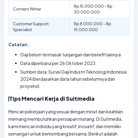
Rp 15.000.000 – Rp
Content Writer
30.000.000
Customer Support
Rp 8.000.000 – Rp
Specialist
15.000.000
Catatan:
Gaji belum termasuk tunjangan dan benefit lainnya
Data diperbarui per 26 Oktober 2023
Sumber data: Survei Gaji Industri Teknologi Indonesia
2024 (berdasarkan data tahun sebelumnya dan
proyeksi)
Tips Mencari Kerja di Suitmedia
Mencari pekerjaan yang sesuai dengan minat dan keahlian
memang membutuhkan persiapan matang. Di Suitmedia,
kami mencari individu yang kreatif, inovatif, dan memiliki
semangat untuk berkembang bersama. Berikut adalah