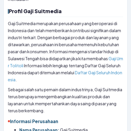
Profil Gaji Suitmedia
Gaji Suitmedia merupakan perusahaan yang beroperasi di
Indonesia dan telah memberikan kontribusi signifikan dalam
industri terkait. Dengan berbagai produk dan layanan yang
ditawarkan, perusahaan ini berusaha memenuhi kebutuhan
pasar dan konsumen. Informasi mengenai standar hidup di
Sulawesi Tengah bisa didapatkan jika kita membahas
Gaji Um
r Tolitoli
Informasi lebih lengkap tentang Daftar Gaji Seluruh
Indonesia dapat ditemukan melalui
Daftar Gaji Seluruh Indon
esia
.
Sebagai salah satu pemain dalam industrinya, Gaji Suitmedia
terus berupaya mengembangkan kualitas produk dan
layanan untuk mempertahankan daya saing di pasar yang
terus berkembang.
Informasi Perusahaan
Nama Perusahaan:
Gaji Suitmedia