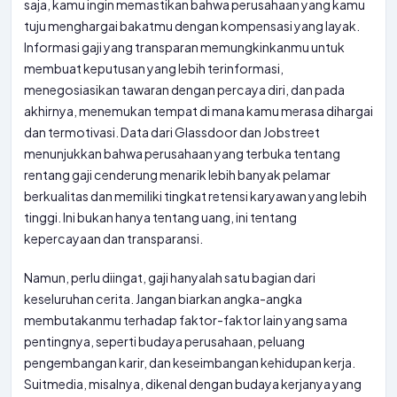
saja, kamu ingin memastikan bahwa perusahaan yang kamu
tuju menghargai bakatmu dengan kompensasi yang layak.
Informasi gaji yang transparan memungkinkanmu untuk
membuat keputusan yang lebih terinformasi,
menegosiasikan tawaran dengan percaya diri, dan pada
akhirnya, menemukan tempat di mana kamu merasa dihargai
dan termotivasi. Data dari Glassdoor dan Jobstreet
menunjukkan bahwa perusahaan yang terbuka tentang
rentang gaji cenderung menarik lebih banyak pelamar
berkualitas dan memiliki tingkat retensi karyawan yang lebih
tinggi. Ini bukan hanya tentang uang, ini tentang
kepercayaan dan transparansi.
Namun, perlu diingat, gaji hanyalah satu bagian dari
keseluruhan cerita. Jangan biarkan angka-angka
membutakanmu terhadap faktor-faktor lain yang sama
pentingnya, seperti budaya perusahaan, peluang
pengembangan karir, dan keseimbangan kehidupan kerja.
Suitmedia, misalnya, dikenal dengan budaya kerjanya yang