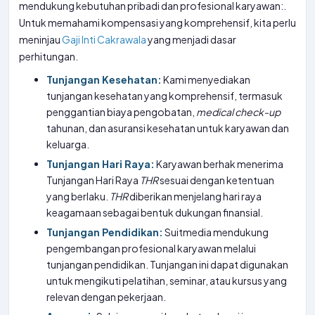
mendukung kebutuhan pribadi dan profesional karyawan:.
Untuk memahami kompensasi yang komprehensif, kita perlu
meninjau
Gaji Inti Cakrawala
yang menjadi dasar
perhitungan.
Tunjangan Kesehatan:
Kami menyediakan
tunjangan kesehatan yang komprehensif, termasuk
penggantian biaya pengobatan,
medical check-up
tahunan, dan asuransi kesehatan untuk karyawan dan
keluarga.
Tunjangan Hari Raya:
Karyawan berhak menerima
Tunjangan Hari Raya
THR
sesuai dengan ketentuan
yang berlaku.
THR
diberikan menjelang hari raya
keagamaan sebagai bentuk dukungan finansial.
Tunjangan Pendidikan:
Suitmedia mendukung
pengembangan profesional karyawan melalui
tunjangan pendidikan. Tunjangan ini dapat digunakan
untuk mengikuti pelatihan, seminar, atau kursus yang
relevan dengan pekerjaan.