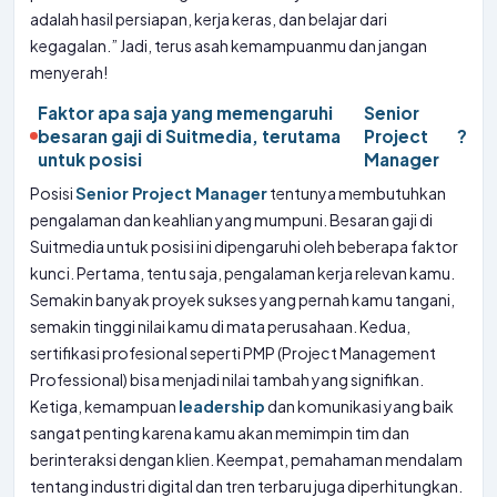
adalah hasil persiapan, kerja keras, dan belajar dari
kegagalan.” Jadi, terus asah kemampuanmu dan jangan
menyerah!
Faktor apa saja yang memengaruhi
Senior
besaran gaji di Suitmedia, terutama
Project
?
untuk posisi
Manager
Posisi
Senior Project Manager
tentunya membutuhkan
pengalaman dan keahlian yang mumpuni. Besaran gaji di
Suitmedia untuk posisi ini dipengaruhi oleh beberapa faktor
kunci. Pertama, tentu saja, pengalaman kerja relevan kamu.
Semakin banyak proyek sukses yang pernah kamu tangani,
semakin tinggi nilai kamu di mata perusahaan. Kedua,
sertifikasi profesional seperti PMP (Project Management
Professional) bisa menjadi nilai tambah yang signifikan.
Ketiga, kemampuan
leadership
dan komunikasi yang baik
sangat penting karena kamu akan memimpin tim dan
berinteraksi dengan klien. Keempat, pemahaman mendalam
tentang industri digital dan tren terbaru juga diperhitungkan.