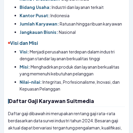
Bidang Usaha:
Industri dan layanan terkait
Kantor Pusat:
Indonesia
Jumlah Karyawan:
Ratusan hingga ribuan karyawan
Jangkauan Bisnis:
Nasional
Visi dan Misi
Visi:
Menjadi perusahaan terdepan dalam industri
dengan standar layanan berkualitas tinggi
Misi:
Menghadirkan produk dan layanan berkualitas
yang memenuhi kebutuhan pelanggan
Nilai-nilai:
Integritas, Profesionalisme, Inovasi, dan
Kepuasan Pelanggan
Daftar Gaji Karyawan Suitmedia
Daftar gaji dibawah ini merupakan rentang gaji rata-rata
berdasarkan data survei industri tahun 2024. Besaran gaji
aktual dapat bervariasi tergantung pengalaman, kualifikasi,