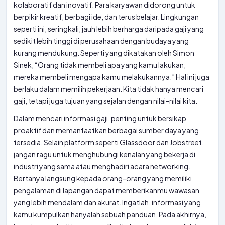
kolaboratif dan inovatif. Para karyawan didorong untuk
berpikir kreatif, berbagi ide, dan terus belajar. Lingkungan
seperti ini, seringkali, jauh lebih berharga daripada gaji yang
sedikit lebih tinggi di perusahaan dengan budaya yang
kurang mendukung. Seperti yang dikatakan oleh Simon
Sinek, “Orang tidak membeli apa yang kamu lakukan;
mereka membeli mengapa kamu melakukannya.” Hal ini juga
berlaku dalam memilih pekerjaan. Kita tidak hanya mencari
gaji, tetapi juga tujuan yang sejalan dengan nilai-nilai kita.
Dalam mencari informasi gaji, penting untuk bersikap
proaktif dan memanfaatkan berbagai sumber daya yang
tersedia. Selain platform seperti Glassdoor dan Jobstreet,
jangan ragu untuk menghubungi kenalan yang bekerja di
industri yang sama atau menghadiri acara networking.
Bertanya langsung kepada orang-orang yang memiliki
pengalaman di lapangan dapat memberikanmu wawasan
yang lebih mendalam dan akurat. Ingatlah, informasi yang
kamu kumpulkan hanyalah sebuah panduan. Pada akhirnya,