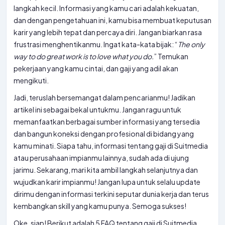
langkah kecil. Informasi yang kamu cari adalah kekuatan,
dan dengan pengetahuan ini, kamu bisa membuat keputusan
karir yang lebih tepat dan percaya diri. Jangan biarkan rasa
frustrasi menghentikanmu. Ingat kata-kata bijak: “
The only
way to do great work is to love what you do.
” Temukan
pekerjaan yang kamu cintai, dan gaji yang adil akan
mengikuti.
Jadi, teruslah bersemangat dalam pencarianmu! Jadikan
artikel ini sebagai bekal untukmu. Jangan ragu untuk
memanfaatkan berbagai sumber informasi yang tersedia
dan bangun koneksi dengan profesional di bidang yang
kamu minati. Siapa tahu, informasi tentang gaji di Suitmedia
atau perusahaan impianmu lainnya, sudah ada di ujung
jarimu. Sekarang, mari kita ambil langkah selanjutnya dan
wujudkan karir impianmu! Jangan lupa untuk selalu update
dirimu dengan informasi terkini seputar dunia kerja dan terus
kembangkan skill yang kamu punya. Semoga sukses!
Oke, siap! Berikut adalah 5 FAQ tentang gaji di Suitmedia