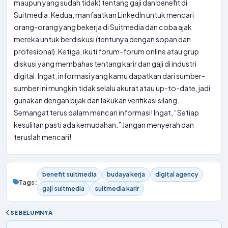
maupun yang sudah tidak) tentang gaji dan benefit di
Suitmedia. Kedua, manfaatkan LinkedIn untuk mencari
orang-orang yang bekerja di Suitmedia dan coba ajak
mereka untuk berdiskusi (tentunya dengan sopan dan
profesional). Ketiga, ikuti forum-forum online atau grup
diskusi yang membahas tentang karir dan gaji di industri
digital. Ingat, informasi yang kamu dapatkan dari sumber-
sumber ini mungkin tidak selalu akurat atau up-to-date, jadi
gunakan dengan bijak dan lakukan verifikasi silang.
Semangat terus dalam mencari informasi! Ingat, “Setiap
kesulitan pasti ada kemudahan.” Jangan menyerah dan
teruslah mencari!
benefit suitmedia
budaya kerja
digital agency
Tags:
gaji suitmedia
suitmedia karir
SEBELUMNYA