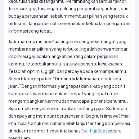
keputusan ada di tanganmu. Pertimbangkan semua faktor,
termasuk gaji, tunjangan, peluang pengembangan karir, dan
budaya perusahaan, sebelum membuat pilihan yang terbaik
untukmu. Jangan pernah meremehkan kekuatan jaringan dan
informasi yang tepat.
Jadi, mari kita mulai petualangan ini dengan semangat yang
membara dan pikiran yang terbuka. Ingatlah bahwa mencari
informasi gaji adalah langkah penting dalam perjalanan
karirmu, tetapi bukan satu-satunya penentu kesuksesan.
Tetaplah optimis, gigih, dan percaya pada kemampuanmu.
Seperti kata pepatah, “Di mana ada kemauan, di situ ada
jalan.” Dengan informasi yang tepat dan sikap yang positif,
kamu pasti akan menemukan tempat yang tepat untuk
mengembangkan karirmu dan mencapai potensi penuhmu.
Siap untuk menyelami lebih dalam tentang gaji di Suitmedia
dan apa yang membuat perusahaan ini begitu istimewa? Mari
kita mulai! Untuk memahami lebih lanjut tentang kompensasi
di industri otomotif, mari kita bahas
Gaji Fuji Seat
secara
mendalam