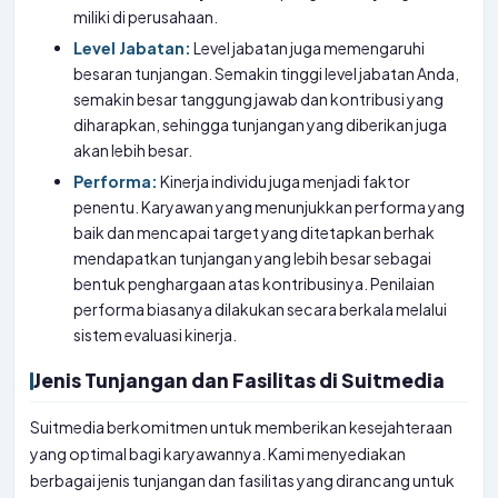
miliki di perusahaan.
Level Jabatan:
Level jabatan juga memengaruhi
besaran tunjangan. Semakin tinggi level jabatan Anda,
semakin besar tanggung jawab dan kontribusi yang
diharapkan, sehingga tunjangan yang diberikan juga
akan lebih besar.
Performa:
Kinerja individu juga menjadi faktor
penentu. Karyawan yang menunjukkan performa yang
baik dan mencapai target yang ditetapkan berhak
mendapatkan tunjangan yang lebih besar sebagai
bentuk penghargaan atas kontribusinya. Penilaian
performa biasanya dilakukan secara berkala melalui
sistem evaluasi kinerja.
Jenis Tunjangan dan Fasilitas di Suitmedia
Suitmedia berkomitmen untuk memberikan kesejahteraan
yang optimal bagi karyawannya. Kami menyediakan
berbagai jenis tunjangan dan fasilitas yang dirancang untuk