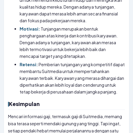
untuk memenuhi kebutuhan hidup dan meningkatkan
kualitas hidup mereka. Dengan adanya tunjangan,
karyawan dapat merasa lebih aman secara finansial
dan fokus pada pekerjaan mereka.
Motivasi:
Tunjangan merupakan bentuk
penghargaan atas kinerja dan kontribusi karyawan.
Dengan adanya tunjangan, karyawan akan merasa
lebih termotivasi untuk bekerja lebih baik dan
mencapai target yang ditetapkan.
Retensi:
Pemberian tunjangan yang kompetitif dapat
membantu Suitmedia untuk mempertahankan
karyawan terbaik. Karyawan yang merasa dihargai dan
diperhatikan akan lebih loyal dan cenderung untuk
tetap bekerja di perusahaan dalam jangka panjang.
Kesimpulan
Mencari informasi gaji, termasuk gaji di Suitmedia, memang
bisa terasa seperti mendaki gunung yang tinggi. Tapi ingat,
setiap pendaki hebat memulai perjalanannya dengan satu