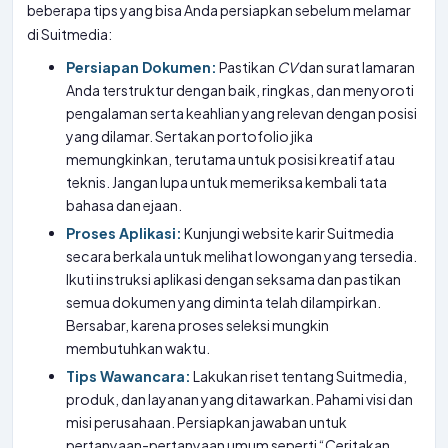
beberapa tips yang bisa Anda persiapkan sebelum melamar
di Suitmedia:
Persiapan Dokumen:
Pastikan
CV
dan surat lamaran
Anda terstruktur dengan baik, ringkas, dan menyoroti
pengalaman serta keahlian yang relevan dengan posisi
yang dilamar. Sertakan portofolio jika
memungkinkan, terutama untuk posisi kreatif atau
teknis. Jangan lupa untuk memeriksa kembali tata
bahasa dan ejaan.
Proses Aplikasi:
Kunjungi website karir Suitmedia
secara berkala untuk melihat lowongan yang tersedia.
Ikuti instruksi aplikasi dengan seksama dan pastikan
semua dokumen yang diminta telah dilampirkan.
Bersabar, karena proses seleksi mungkin
membutuhkan waktu.
Tips Wawancara:
Lakukan riset tentang Suitmedia,
produk, dan layanan yang ditawarkan. Pahami visi dan
misi perusahaan. Persiapkan jawaban untuk
pertanyaan-pertanyaan umum seperti “Ceritakan