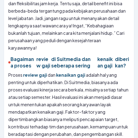
dan fleksibilitas jam kerja. Tentu saja, detail benefit ini bisa
berbeda-beda tergantung pada kebijakan perusahaan dan
level jabatan. Jadi, jangan ragu untuk menanyakan detail
lengkapnya saat wawancara ya! Ingat, “Kebahagiaan
bukanlah tujuan, melainkan cara kita menjalani hidup.” Cari
perusahaan yang peduli dengan kesejahteraan
karyawannya!
Bagaiman
revie
di Suitmedia dan
kenaik
diberi
a proses
w gaji
seberapa sering
an gaji
kan?
Proses
review gaji
dan
kenaikan gaji
adalah hal yang
penting untuk diperhatikan. Di Suitmedia, biasanya ada
proses evaluasi kinerja secara berkala, misalnya setiap tahun
atau setiap semester. Hasil evaluasi ini akan menjadi dasar
untuk menentukan apakah seorang karyawan layak
mendapatkan kenaikan gaji. Faktor-faktor yang
dipertimbangkan biasanya meliputi pencapaian target,
kontribusi terhadap tim dan perusahaan, kemampuan untuk
beradaptasi dengan perubahan, dan pengembangan skill.