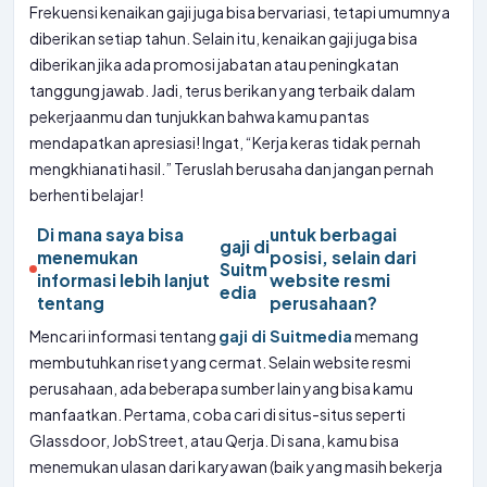
Frekuensi kenaikan gaji juga bisa bervariasi, tetapi umumnya
diberikan setiap tahun. Selain itu, kenaikan gaji juga bisa
diberikan jika ada promosi jabatan atau peningkatan
tanggung jawab. Jadi, terus berikan yang terbaik dalam
pekerjaanmu dan tunjukkan bahwa kamu pantas
mendapatkan apresiasi! Ingat, “Kerja keras tidak pernah
mengkhianati hasil.” Teruslah berusaha dan jangan pernah
berhenti belajar!
Di mana saya bisa
untuk berbagai
gaji di
menemukan
posisi, selain dari
Suitm
informasi lebih lanjut
website resmi
edia
tentang
perusahaan?
Mencari informasi tentang
gaji di Suitmedia
memang
membutuhkan riset yang cermat. Selain website resmi
perusahaan, ada beberapa sumber lain yang bisa kamu
manfaatkan. Pertama, coba cari di situs-situs seperti
Glassdoor, JobStreet, atau Qerja. Di sana, kamu bisa
menemukan ulasan dari karyawan (baik yang masih bekerja