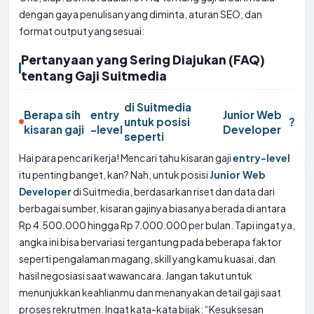
dengan gaya penulisan yang diminta, aturan SEO, dan
format output yang sesuai:
Pertanyaan yang Sering Diajukan (FAQ)
tentang Gaji Suitmedia
di Suitmedia
Berapa sih
entry
Junior Web
untuk posisi
?
kisaran gaji
-level
Developer
seperti
Hai para pencari kerja! Mencari tahu kisaran gaji
entry-level
itu penting banget, kan? Nah, untuk posisi
Junior Web
Developer
di Suitmedia, berdasarkan riset dan data dari
berbagai sumber, kisaran gajinya biasanya berada di antara
Rp 4.500.000 hingga Rp 7.000.000 per bulan. Tapi ingat ya,
angka ini bisa bervariasi tergantung pada beberapa faktor
seperti pengalaman magang, skill yang kamu kuasai, dan
hasil negosiasi saat wawancara. Jangan takut untuk
menunjukkan keahlianmu dan menanyakan detail gaji saat
proses rekrutmen. Ingat kata-kata bijak: “Kesuksesan