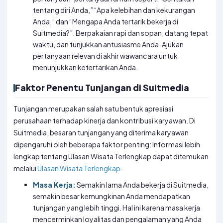
tentang diri Anda,” “Apa kelebihan dan kekurangan
Anda,” dan “Mengapa Anda tertarik bekerja di
Suitmedia?”. Berpakaian rapi dan sopan, datang tepat
waktu, dan tunjukkan antusiasme Anda. Ajukan
pertanyaan relevan di akhir wawancara untuk
menunjukkan ketertarikan Anda.
Faktor Penentu Tunjangan di Suitmedia
Tunjangan merupakan salah satu bentuk apresiasi
perusahaan terhadap kinerja dan kontribusi karyawan. Di
Suitmedia, besaran tunjangan yang diterima karyawan
dipengaruhi oleh beberapa faktor penting: Informasi lebih
lengkap tentang Ulasan Wisata Terlengkap dapat ditemukan
melalui
Ulasan Wisata Terlengkap
.
Masa Kerja:
Semakin lama Anda bekerja di Suitmedia,
semakin besar kemungkinan Anda mendapatkan
tunjangan yang lebih tinggi. Hal ini karena masa kerja
mencerminkan loyalitas dan pengalaman yang Anda