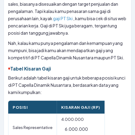
sales, biasanya disesuaikan dengan target penjualan dan
pengalaman. Tapi kalau kamu penasaran sama gaji di
perusahaan lain, kayak
gaji PT Ski
, kamu bisa cek di situs web
pencarian kerja. Gaji di PT Ski juga beragam, tergantung
posisi dan tanggung jawabnya.
Nah, kalau kamu punya pengalaman dan kemampuan yang
mumpuni, bisa jadi kamu akan mendapatkan gaji yang
kompetitif di PT Capella Dinamik Nusantara maupun PT Ski.
Tabel Kisaran Gaji
Berikut adalah tabel kisaran gaji untuk beberapa posisi kunci
di PT Capella Dinamik Nusantara, berdasarkan data yang
kami kumpulkan:
POSISI
KISARAN GAJI (RP)
4.000.000
Sales Representative
6.000.000