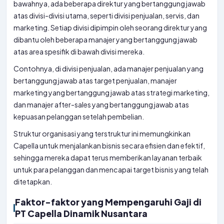
bawahnya, ada beberapa direktur yang bertanggung jawab
atas divisi-divisi utama, seperti divisi penjualan, servis, dan
marketing. Setiap divisi dipimpin oleh seorang direktur yang
dibantu oleh beberapa manajer yang bertanggung jawab
atas area spesifik di bawah divisi mereka.
Contohnya, di divisi penjualan, ada manajer penjualan yang
bertanggung jawab atas target penjualan, manajer
marketing yang bertanggung jawab atas strategi marketing,
dan manajer after-sales yang bertanggung jawab atas
kepuasan pelanggan setelah pembelian.
Struktur organisasi yang terstruktur ini memungkinkan
Capella untuk menjalankan bisnis secara efisien dan efektif,
sehingga mereka dapat terus memberikan layanan terbaik
untuk para pelanggan dan mencapai target bisnis yang telah
ditetapkan.
Faktor-faktor yang Mempengaruhi Gaji di
PT Capella Dinamik Nusantara