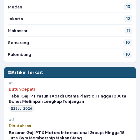
Medan
13
Jakarta
12
Makassar
11
Semarang
10
Palembang
10
Artikel Terkait
#1
Butuh Cepat!
Tabel Gaji PT Yasunli Abadi Utama Plastic: Hingga 10 Juta
Bonus Melimpah Lengkap Tunjangan
25 Jul 2026
#2
Dibutuhkan
Besaran Gaji PT X Motors Internasional Group: Hingga 18
Juta Gym Membership Makan Siang