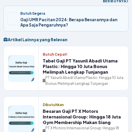
BERIKUTNYA
Butuh Segera
Gaji UMR Pacitan 2024: Berapa Besarannya dan
Apa Saja Pengaruhnya?
Artikel Lainnya yang Relevan
Butuh Cepat!
Tabel Gaji PT Yasunli Abadi Utama
Plastic: Hingga 10 Juta Bonus
Melimpah Lengkap Tunjangan
PT Yasunli Abadi Utama Plastic: Hingga 10 Juta
Bonus Melimpah Lengkap Tunjangan
Dibutuhkan
Besaran Gaji PT X Motors
Internasional Group: Hingga 18 Juta
Gym Membership Makan Siang
PT X Motors Internasional Group: Hingga 18