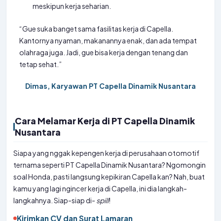
meskipun kerja seharian.
“Gue suka banget sama fasilitas kerja di Capella.
Kantornya nyaman, makanannya enak, dan ada tempat
olahraga juga. Jadi, gue bisa kerja dengan tenang dan
tetap sehat.”
Dimas, Karyawan PT Capella Dinamik Nusantara
Cara Melamar Kerja di PT Capella Dinamik
Nusantara
Siapa yang nggak kepengen kerja di perusahaan otomotif
ternama seperti PT Capella Dinamik Nusantara? Ngomongin
soal Honda, pasti langsung kepikiran Capella kan? Nah, buat
kamu yang lagi ngincer kerja di Capella, ini dia langkah-
langkahnya. Siap-siap di-
spill
!
Kirimkan CV dan Surat Lamaran