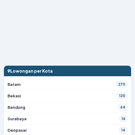
Lowongan per Kota
Batam
270
Bekasi
120
Bandung
64
Surabaya
16
Denpasar
14