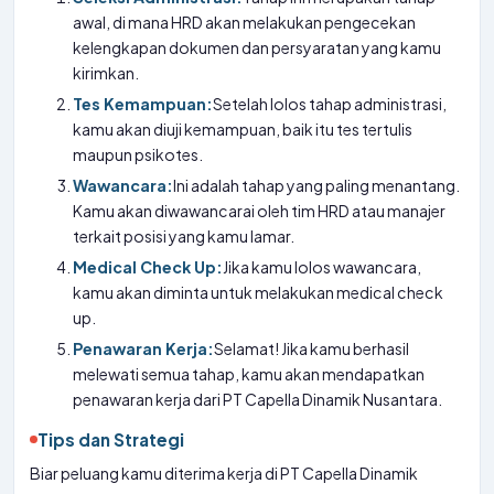
awal, di mana HRD akan melakukan pengecekan
kelengkapan dokumen dan persyaratan yang kamu
kirimkan.
Tes Kemampuan:
Setelah lolos tahap administrasi,
kamu akan diuji kemampuan, baik itu tes tertulis
maupun psikotes.
Wawancara:
Ini adalah tahap yang paling menantang.
Kamu akan diwawancarai oleh tim HRD atau manajer
terkait posisi yang kamu lamar.
Medical Check Up:
Jika kamu lolos wawancara,
kamu akan diminta untuk melakukan medical check
up.
Penawaran Kerja:
Selamat! Jika kamu berhasil
melewati semua tahap, kamu akan mendapatkan
penawaran kerja dari PT Capella Dinamik Nusantara.
Tips dan Strategi
Biar peluang kamu diterima kerja di PT Capella Dinamik