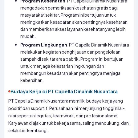
Program Kesehatan
: PT Capella Dinamik Nusantara
mengadakan pemeriksaan kesehatan gratis bagi
masyarakat sekitar. Program ini bertujuan untuk
meningkatkan kesadaran akan pentingnya kesehatan
dan memberikan akses layanan kesehatan yang lebih
mudah.
Program Lingkungan
: PT Capella Dinamik Nusantara
melakukan kegiatan penghijauan dan pengelolaan
sampah di sekitar area pabrik. Program ini bertujuan
untuk menjaga kelestarian lingkungan dan
membangun kesadaran akan pentingnya menjaga
kebersihan.
Budaya Kerja di PT Capella Dinamik Nusantara
PT Capella Dinamik Nusantara memiliki budaya kerja yang
positif dan suportif. Perusahaan ini menjunjung tinggi nilai-
nilai seperti integritas, teamwork, dan profesionalisme.
Karyawan diajak untuk bekerja sama, saling mendukung, dan
selalu berkembang.