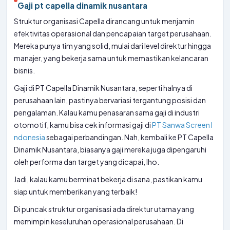
Gaji pt capella dinamik nusantara
Struktur organisasi Capella dirancang untuk menjamin
efektivitas operasional dan pencapaian target perusahaan.
Mereka punya tim yang solid, mulai dari level direktur hingga
manajer, yang bekerja sama untuk memastikan kelancaran
bisnis.
Gaji di PT Capella Dinamik Nusantara, seperti halnya di
perusahaan lain, pastinya bervariasi tergantung posisi dan
pengalaman. Kalau kamu penasaran sama gaji di industri
otomotif, kamu bisa cek informasi gaji di
PT Sanwa Screen I
ndonesia
sebagai perbandingan. Nah, kembali ke PT Capella
Dinamik Nusantara, biasanya gaji mereka juga dipengaruhi
oleh performa dan target yang dicapai, lho.
Jadi, kalau kamu berminat bekerja di sana, pastikan kamu
siap untuk memberikan yang terbaik!
Di puncak struktur organisasi ada direktur utama yang
memimpin keseluruhan operasional perusahaan. Di