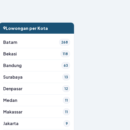
Lowongan per Kota
Batam
268
Bekasi
118
Bandung
63
Surabaya
13
Denpasar
12
Medan
11
Makassar
11
Jakarta
9