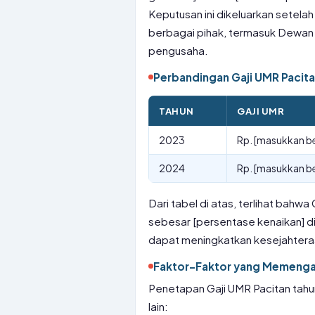
Keputusan ini dikeluarkan setel
berbagai pihak, termasuk Dewan 
pengusaha.
Perbandingan Gaji UMR Pacit
TAHUN
GAJI UMR
2023
Rp. [masukkan be
2024
Rp. [masukkan be
Dari tabel di atas, terlihat bahw
sebesar [persentase kenaikan] d
dapat meningkatkan kesejahteraa
Faktor-Faktor yang Memengar
Penetapan Gaji UMR Pacitan tahu
lain: