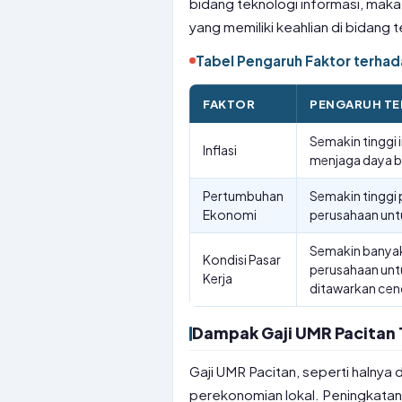
bidang teknologi informasi, mak
yang memiliki keahlian di bidang 
Tabel Pengaruh Faktor terhad
FAKTOR
PENGARUH TE
Semakin tinggi 
Inflasi
menjaga daya be
Pertumbuhan
Semakin tinggi
Ekonomi
perusahaan untu
Semakin banyak 
Kondisi Pasar
perusahaan untu
Kerja
ditawarkan cend
Dampak Gaji UMR Pacitan 
Gaji UMR Pacitan, seperti halnya 
perekonomian lokal. Peningkatan 