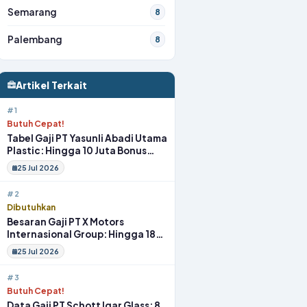
Semarang
8
Palembang
8
Artikel Terkait
#1
Butuh Cepat!
Tabel Gaji PT Yasunli Abadi Utama
Plastic: Hingga 10 Juta Bonus
Melimpah Lengkap Tunjangan
25 Jul 2026
#2
Dibutuhkan
Besaran Gaji PT X Motors
Internasional Group: Hingga 18
Juta Gym Membership Makan
25 Jul 2026
Siang
#3
Butuh Cepat!
Data Gaji PT Schott Igar Glass: 8