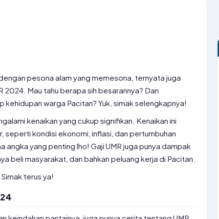
a dengan pesona alam yang memesona, ternyata juga
MR 2024. Mau tahu berapa sih besarannya? Dan
 kehidupan warga Pacitan? Yuk, simak selengkapnya!
galami kenaikan yang cukup signifikan. Kenaikan ini
, seperti kondisi ekonomi, inflasi, dan pertumbuhan
ma angka yang penting lho! Gaji UMR juga punya dampak
ya beli masyarakat, dan bahkan peluang kerja di Pacitan.
Simak terus ya!
024
an keindahan pantainya, juga punya cerita tentang UMR