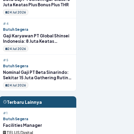
Juta Keatas Plus Bonus Plus THR
24 Jul 2026
#4
Butuh Segera
Gaji Karyawan PT Global Shinsei
Indonesia: 8 Juta Keatas
Tunjangan Komplit Uang
24 Jul 2026
Transport
#5
Butuh Segera
Nominal Gaji PT Beta Sinarindo:
Sekitar 15 Juta Gathering Rutin
Insentif Rutin
24 Jul 2026
Terbaru Lainnya
#1
Butuh Segera
Facilities Manager
TELUS Digital