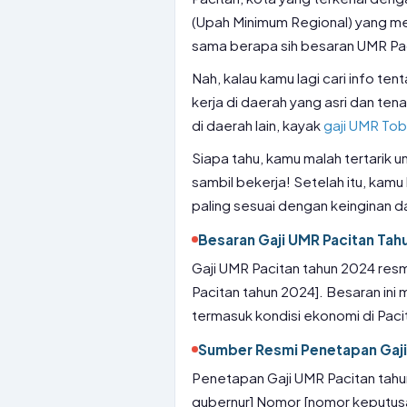
(Upah Minimum Regional) yang me
sama berapa sih besaran UMR Paci
Nah, kalau kamu lagi cari info ten
kerja di daerah yang asri dan tena
di daerah lain, kayak
gaji UMR To
Siapa tahu, kamu malah tertarik
sambil bekerja! Setelah itu, ka
paling sesuai dengan keinginan 
Besaran Gaji UMR Pacitan Tah
Gaji UMR Pacitan tahun 2024 res
Pacitan tahun 2024]. Besaran ini 
termasuk kondisi ekonomi di Pacit
Sumber Resmi Penetapan Gaji
Penetapan Gaji UMR Pacitan tah
gubernur] Nomor [nomor keputusa