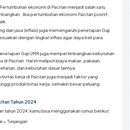
 Pertumbuhan ekonomi di Pacitan menjadi salah satu
imbangkan. Jika pertumbuhan ekonomi Pacitan positif,
aik.
ng dan jasa (inflasi) juga memengaruhi penetapan Gaji
suaikan dengan tingkat inflasi agar daya beli para
Penetapan Gaji UMR juga mempertimbangkan kebutuhan
a di Pacitan. Hal ini meliputi biaya makan, pakaian,
ehatan, dan kebutuhan dasar lainnya.
ktivitas kerja di Pacitan juga menjadi faktor yang
nggi produktivitas kerja, semakin besar peluang
citan Tahun 2024
an tahun 2024, kamu bisa menggunakan rumus berikut:
l + Tunjangan