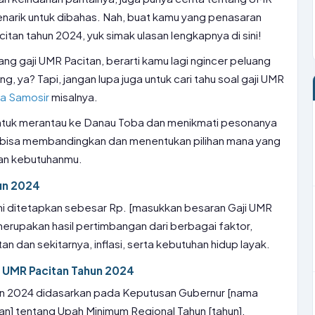
narik untuk dibahas. Nah, buat kamu yang penasaran
tan tahun 2024, yuk simak ulasan lengkapnya di sini!
tang gaji UMR Pacitan, berarti kamu lagi ngincer peluang
ng, ya? Tapi, jangan lupa juga untuk cari tahu soal gaji UMR
ba Samosir
misalnya.
 untuk merantau ke Danau Toba dan menikmati pesonanya
mu bisa membandingkan dan menentukan pilihan mana yang
dan kebutuhanmu.
un 2024
mi ditetapkan sebesar Rp. [masukkan besaran Gaji UMR
merupakan hasil pertimbangan dari berbagai faktor,
an dan sekitarnya, inflasi, serta kebutuhan hidup layak.
 UMR Pacitan Tahun 2024
un 2024 didasarkan pada Keputusan Gubernur [nama
n] tentang Upah Minimum Regional Tahun [tahun].