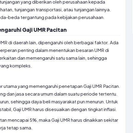
tunjangan yang diberikan oleh perusahaan kepada
atan, tunjangan transportasi, atau tunjangan lainnya.
beda-beda tergantung pada kebijakan perusahaan.
ngaruhi Gaji UMR Pacitan
UMR di daerah lain, dipengaruhi oleh berbagai faktor. Ada
erperan penting dalam menentukan besaran UMR di
 berkaitan dan memengaruhi satu sama lain, sehingga
yang kompleks.
ktor utama yang memengaruhi penetapan Gaji UMR Pacitan.
rang dan jasa secara umum dalam suatu periode tertentu.
menurun, sehingga daya beli masyarakat pun menurun. Untuk
tabil, Gaji UMR harus disesuaikan dengan tingkat inflasi.
acitan mencapai 5%, maka Gaji UMR harus dinaikkan sekitar
rja tetap sama.