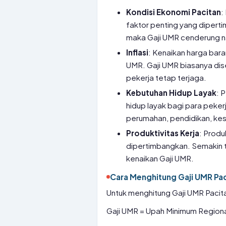
Kondisi Ekonomi Pacitan
:
faktor penting yang dipert
maka Gaji UMR cenderung n
Inflasi
: Kenaikan harga bara
UMR. Gaji UMR biasanya dise
pekerja tetap terjaga.
Kebutuhan Hidup Layak
: 
hidup layak bagi para pekerj
perumahan, pendidikan, kes
Produktivitas Kerja
: Produ
dipertimbangkan. Semakin ti
kenaikan Gaji UMR.
Cara Menghitung Gaji UMR Pa
Untuk menghitung Gaji UMR Pacit
Gaji UMR = Upah Minimum Regiona