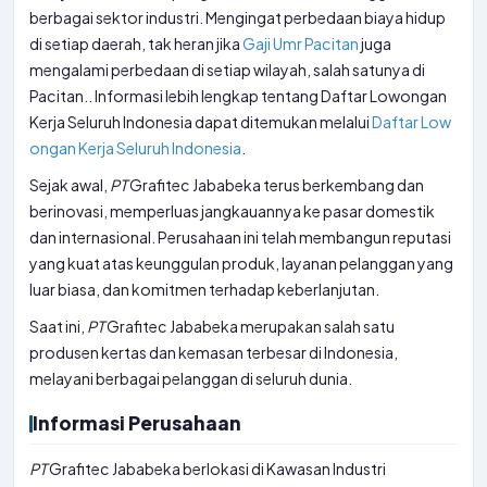
berbagai sektor industri. Mengingat perbedaan biaya hidup
di setiap daerah, tak heran jika
Gaji Umr Pacitan
juga
mengalami perbedaan di setiap wilayah, salah satunya di
Pacitan.. Informasi lebih lengkap tentang Daftar Lowongan
Kerja Seluruh Indonesia dapat ditemukan melalui
Daftar Low
ongan Kerja Seluruh Indonesia
.
Sejak awal,
PT
Grafitec Jababeka terus berkembang dan
berinovasi, memperluas jangkauannya ke pasar domestik
dan internasional. Perusahaan ini telah membangun reputasi
yang kuat atas keunggulan produk, layanan pelanggan yang
luar biasa, dan komitmen terhadap keberlanjutan.
Saat ini,
PT
Grafitec Jababeka merupakan salah satu
produsen kertas dan kemasan terbesar di Indonesia,
melayani berbagai pelanggan di seluruh dunia.
Informasi Perusahaan
PT
Grafitec Jababeka berlokasi di Kawasan Industri