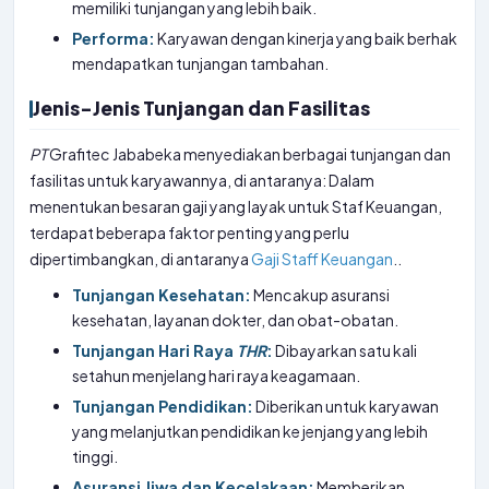
memiliki tunjangan yang lebih baik.
Performa:
Karyawan dengan kinerja yang baik berhak
mendapatkan tunjangan tambahan.
Jenis-Jenis Tunjangan dan Fasilitas
PT
Grafitec Jababeka menyediakan berbagai tunjangan dan
fasilitas untuk karyawannya, di antaranya: Dalam
menentukan besaran gaji yang layak untuk Staf Keuangan,
terdapat beberapa faktor penting yang perlu
dipertimbangkan, di antaranya
Gaji Staff Keuangan
..
Tunjangan Kesehatan:
Mencakup asuransi
kesehatan, layanan dokter, dan obat-obatan.
Tunjangan Hari Raya
THR
:
Dibayarkan satu kali
setahun menjelang hari raya keagamaan.
Tunjangan Pendidikan:
Diberikan untuk karyawan
yang melanjutkan pendidikan ke jenjang yang lebih
tinggi.
Asuransi Jiwa dan Kecelakaan:
Memberikan