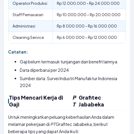
Operator Produksi
Rp 12.000.000 – Rp 24.000.000
Staff Pemasaran
Rp 10.000.000 – Rp 20.000.000
Administrasi
Rp 8.000.000 – Rp 16.000.000
Cleaning Service
Rp 6.000.000 – Rp 12.000.000
Catatan:
Gaji belum termasuk tunjangan dan benefit lainnya
Data diperbarui per 2024
Sumber data: Survei Industri Manufaktur Indonesia
2024
Tips Mencari Kerja di
P
Grafitec
Gaji
T
Jababeka
Untuk meningkatkan peluang keberhasilan Anda dalam
melamar pekerjaan di
PT
Grafitec Jababeka, berikut
beberapa tips yang dapat Anda ikuti: