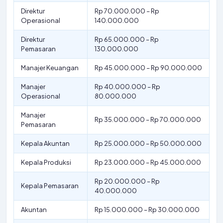
Direktur
Rp 70.000.000 – Rp
Operasional
140.000.000
Direktur
Rp 65.000.000 – Rp
Pemasaran
130.000.000
Manajer Keuangan
Rp 45.000.000 – Rp 90.000.000
Manajer
Rp 40.000.000 – Rp
Operasional
80.000.000
Manajer
Rp 35.000.000 – Rp 70.000.000
Pemasaran
Kepala Akuntan
Rp 25.000.000 – Rp 50.000.000
Kepala Produksi
Rp 23.000.000 – Rp 45.000.000
Rp 20.000.000 – Rp
Kepala Pemasaran
40.000.000
Akuntan
Rp 15.000.000 – Rp 30.000.000