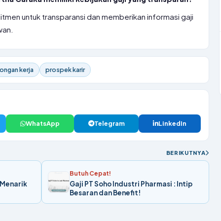
tmen untuk transparansi dan memberikan informasi gaji
wan.
ongan kerja
prospek karir
WhatsApp
Telegram
LinkedIn
BERIKUTNYA
Butuh Cepat!
: Menarik
Gaji PT Soho Industri Pharmasi : Intip
Besaran dan Benefit!