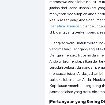
membawa Anda lebih dekat ke tu
jumlah dari usaha-usaha kecil yang
menyerah pada impian Anda, ter
kesuksesan yang Anda cari. Meng
Genetika Science
Science untuk
di bidang yang berkembang pesat 
Luangkan waktu untuk merenungka
yang matang, jaringan yang efek
Dengan mengikuti tips ini dan me
Anda untuk mendapatkan daftar ga
teruslah belajar, dan jangan pern
mencapai tujuan Anda, jadi ambil 
terbuka lebar untuk Anda. Meski
Kepulauan Anambas tergolong tin
permasalahan yang perlu diperhat
Pertanyaan yang Sering D