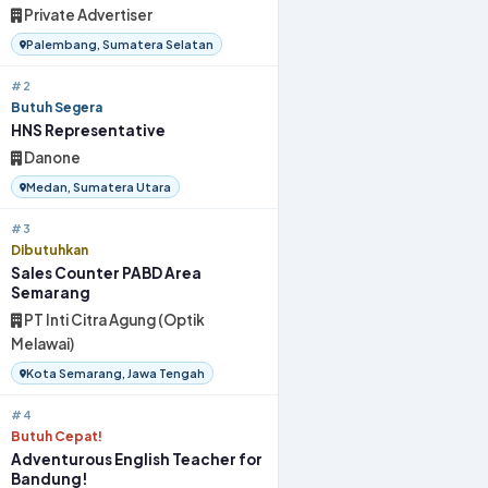
Private Advertiser
Palembang, Sumatera Selatan
#2
Butuh Segera
HNS Representative
Danone
Medan, Sumatera Utara
#3
Dibutuhkan
Sales Counter PABD Area
Semarang
PT Inti Citra Agung (Optik
Melawai)
Kota Semarang, Jawa Tengah
#4
Butuh Cepat!
Adventurous English Teacher for
Bandung!