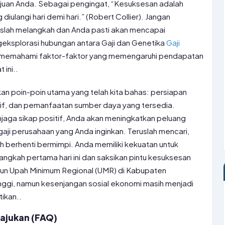
juan Anda. Sebagai pengingat, “Kesuksesan adalah
 diulangi hari demi hari.” (Robert Collier). Jangan
uslah melangkah dan Anda pasti akan mencapai
eksplorasi hubungan antara Gaji dan Genetika
Gaji
 memahami faktor-faktor yang memengaruhi pendapatan
ini..
n poin-poin utama yang telah kita bahas: persiapan
tif, dan pemanfaatan sumber daya yang tersedia.
njaga sikap positif, Anda akan meningkatkan peluang
ji perusahaan yang Anda inginkan. Teruslah mencari,
ah berhenti bermimpi. Anda memiliki kekuatan untuk
langkah pertama hari ini dan saksikan pintu kesuksesan
pun Upah Minimum Regional (UMR) di Kabupaten
ggi, namun kesenjangan sosial ekonomi masih menjadi
ikan..
iajukan (FAQ)