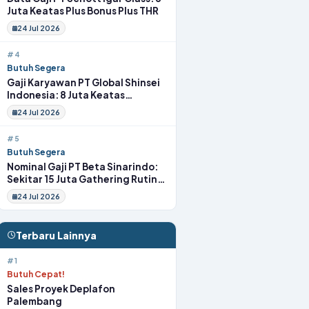
Juta Keatas Plus Bonus Plus THR
24 Jul 2026
#4
Butuh Segera
Gaji Karyawan PT Global Shinsei
Indonesia: 8 Juta Keatas
Tunjangan Komplit Uang
24 Jul 2026
Transport
#5
Butuh Segera
Nominal Gaji PT Beta Sinarindo:
Sekitar 15 Juta Gathering Rutin
Insentif Rutin
24 Jul 2026
Terbaru Lainnya
#1
Butuh Cepat!
Sales Proyek Deplafon
Palembang