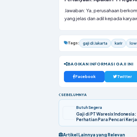
Jawaban: Ya, perusahaan berkomi
yang jelas dan adil kepada karya
Tags:
gaji di Jakarta
karir
low
BAGIKAN INFORMASI GAJI INI
Facebook
Twitter
SEBELUMNYA
Butuh Segera
Gaji di PT Waresix Indonesia
Perhatian Para Pencari Kerja
Artikel Lainnya yang Relevan