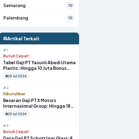
Semarang
10
Palembang
10
Artikel Terkait
#1
Butuh Cepat!
Tabel Gaji PT Yasunli Abadi Utama
Plastic: Hingga 10 Juta Bonus
Melimpah Lengkap Tunjangan
25 Jul 2026
#2
Dibutuhkan
Besaran Gaji PT X Motors
Internasional Group: Hingga 18
Juta Gym Membership Makan
25 Jul 2026
Siang
#3
Butuh Cepat!
Data Gaji PT Schott Igar Glass: 8