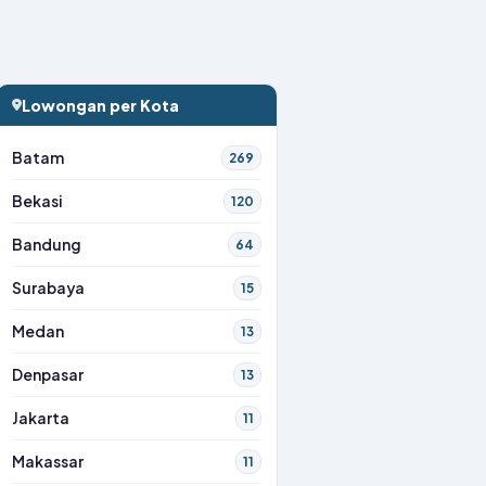
Lowongan per Kota
Batam
269
Bekasi
120
Bandung
64
Surabaya
15
Medan
13
Denpasar
13
Jakarta
11
Makassar
11