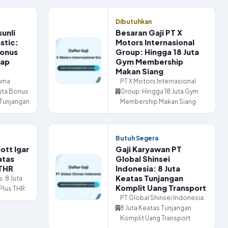
Dibutuhkan
sunli
Besaran Gaji PT X
stic:
Motors Internasional
Bonus
Group: Hingga 18 Juta
kap
Gym Membership
Makan Siang
tama
PT X Motors Internasional
Juta Bonus
Group: Hingga 18 Juta Gym
Tunjangan
Membership Makan Siang
Butuh Segera
ott Igar
Gaji Karyawan PT
atas
Global Shinsei
 THR
Indonesia: 8 Juta
Keatas Tunjangan
: 8 Juta
Komplit Uang Transport
Plus THR
PT Global Shinsei Indonesia:
8 Juta Keatas Tunjangan
Komplit Uang Transport