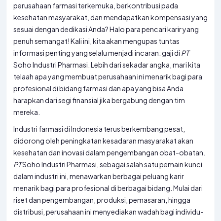
perusahaan farmasi terkemuka, berkontribusi pada
kesehatan masyarakat, dan mendapatkan kompensasi yang
sesuai dengan dedikasi Anda? Halo para pencari karir yang
penuh semangat! Kali ini, kita akan mengupas tuntas
informasi penting yang selalu menjadi incaran: gaji di
PT
Soho Industri Pharmasi. Lebih dari sekadar angka, mari kita
telaah apa yang membuat perusahaan ini menarik bagi para
profesional di bidang farmasi dan apa yang bisa Anda
harapkan dari segi finansial jika bergabung dengan tim
mereka.
Industri farmasi di Indonesia terus berkembang pesat,
didorong oleh peningkatan kesadaran masyarakat akan
kesehatan dan inovasi dalam pengembangan obat-obatan.
PT
Soho Industri Pharmasi, sebagai salah satu pemain kunci
dalam industri ini, menawarkan berbagai peluang karir
menarik bagi para profesional di berbagai bidang. Mulai dari
riset dan pengembangan, produksi, pemasaran, hingga
distribusi, perusahaan ini menyediakan wadah bagi individu-