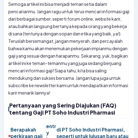
Semoga artikel ini bisa menjadi teman setia dalam
pencarianmu. Jangan ragu untuk terus mencari informasi gaji
dari berbagai sumber, seperti forum online, website karir,
atau bahkan langsung bertanya kepada orang yang bekerja
di sana (tentunya dengan sopan dan etika yang baik, ya!).
Teruslah bersemangat, jangan menyerah, dan percayalah
bahwa kamu akan menemukan pekerjaan impianmu dengan
gaji yang sesuai dengan harapanmu. Sekarang, yuk, bagikan
artikel ini ke teman-temanmu yang juga sedang berjuang
mencari informasi gaji! Siapa tahu, kita bisa saling
mendukung dan sukses bersama. Jangan lupa juga untuk
subscribe ke newsletter kami untuk mendapatkan informasi
karir menarik lainnya!
Pertanyaan yang Sering Diajukan (FAQ)
tentang Gaji PT Soho Industri Pharmasi
entr
Berapakah
di PT Soho Industri Pharmasi,
y
perkiraan gaji
seperti untuk lulusan baru atau