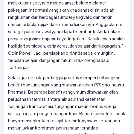
melakukan riset yang mendalam sebelum melamar
pekerjaan. Informasi yang akan kita bahas di sini adalah
rangkuman dari berbagai sumber yang valid dan terkini,
namun tetaplah bijak dalam menafsirkannya. Anggaplah ini
sebagai panduan awal yang dapat membantu Anda dalam
proses negosiasi gaji nantinya. Ingatlah, “Kesuksesan adalah
hasil dari persiapan, kerja keras, dan belajar dari kegagalan.” –
Colin Powell. Jadi, persiapkan diri Anda sebaik mungkin,
teruslah belajar, dan jangan takut untuk menghadapi
tantangan.
Selain gaji pokok, penting juga untuk mempertimbangkan
benefit dan tunjangan yang ditawarkan oleh
PT
Soho Industri
Pharmasi. Beberapa benefit yang umum ditawarkan oleh
perusahaan farmasi antara lain asuransi kesehatan,
tunjangan transportasi, tunjangan makan, bonus kinerja,
serta program pengembangan karir. Benefit-benefit ini tidak
hanya meningkatkan kesejahteraan karyawan, tetapi juga
menunjukkan komitmen perusahaan terhadap