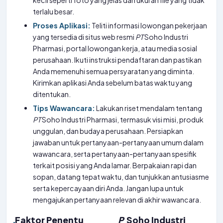
kecil seperti foto yang jelas dan ukuran file yang tidak
terlalu besar.
Proses Aplikasi:
Teliti informasi lowongan pekerjaan
yang tersedia di situs web resmi
PT
Soho Industri
Pharmasi, portal lowongan kerja, atau media sosial
perusahaan. Ikuti instruksi pendaftaran dan pastikan
Anda memenuhi semua persyaratan yang diminta.
Kirimkan aplikasi Anda sebelum batas waktu yang
ditentukan.
Tips Wawancara:
Lakukan riset mendalam tentang
PT
Soho Industri Pharmasi, termasuk visi misi, produk
unggulan, dan budaya perusahaan. Persiapkan
jawaban untuk pertanyaan-pertanyaan umum dalam
wawancara, serta pertanyaan-pertanyaan spesifik
terkait posisi yang Anda lamar. Berpakaian rapi dan
sopan, datang tepat waktu, dan tunjukkan antusiasme
serta kepercayaan diri Anda. Jangan lupa untuk
mengajukan pertanyaan relevan di akhir wawancara.
Faktor Penentu
P
Soho Industri