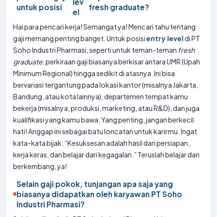
lev
untuk posisi
fresh graduate?
el
Hai para pencari kerja! Semangat ya! Mencari tahu tentang
gaji memang penting banget. Untuk posisi
entry level
di PT
Soho Industri Pharmasi, seperti untuk teman-teman
fresh
graduate
, perkiraan gaji biasanya berkisar antara UMR (Upah
Minimum Regional) hingga sedikit di atasnya. Ini bisa
bervariasi tergantung pada lokasi kantor (misalnya Jakarta,
Bandung, atau kota lainnya), departemen tempat kamu
bekerja (misalnya, produksi, marketing, atau R&D), dan juga
kualifikasi yang kamu bawa. Yang penting, jangan berkecil
hati! Anggap ini sebagai batu loncatan untuk karirmu. Ingat
kata-kata bijak: “Kesuksesan adalah hasil dari persiapan,
kerja keras, dan belajar dari kegagalan.” Teruslah belajar dan
berkembang, ya!
Selain gaji pokok, tunjangan apa saja yang
biasanya didapatkan oleh karyawan PT Soho
Industri Pharmasi?