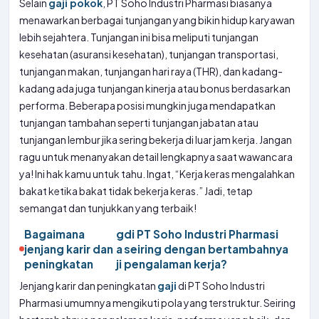
Selain
gaji pokok
, PT Soho Industri Pharmasi biasanya
menawarkan berbagai tunjangan yang bikin hidup karyawan
lebih sejahtera. Tunjangan ini bisa meliputi tunjangan
kesehatan (asuransi kesehatan), tunjangan transportasi,
tunjangan makan, tunjangan hari raya (THR), dan kadang-
kadang ada juga tunjangan kinerja atau bonus berdasarkan
performa. Beberapa posisi mungkin juga mendapatkan
tunjangan tambahan seperti tunjangan jabatan atau
tunjangan lembur jika sering bekerja di luar jam kerja. Jangan
ragu untuk menanyakan detail lengkapnya saat wawancara
ya! Ini hak kamu untuk tahu. Ingat, “Kerja keras mengalahkan
bakat ketika bakat tidak bekerja keras.” Jadi, tetap
semangat dan tunjukkan yang terbaik!
Bagaimana
g
di PT Soho Industri Pharmasi
jenjang karir dan
a
seiring dengan bertambahnya
peningkatan
ji
pengalaman kerja?
Jenjang karir dan peningkatan
gaji
di PT Soho Industri
Pharmasi umumnya mengikuti pola yang terstruktur. Seiring