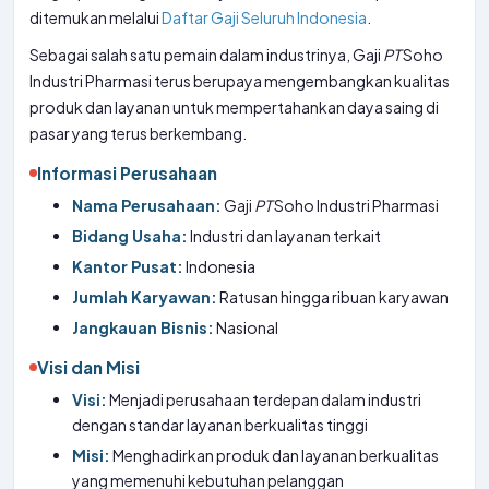
ditemukan melalui
Daftar Gaji Seluruh Indonesia
.
Sebagai salah satu pemain dalam industrinya, Gaji
PT
Soho
Industri Pharmasi terus berupaya mengembangkan kualitas
produk dan layanan untuk mempertahankan daya saing di
pasar yang terus berkembang.
Informasi Perusahaan
Nama Perusahaan:
Gaji
PT
Soho Industri Pharmasi
Bidang Usaha:
Industri dan layanan terkait
Kantor Pusat:
Indonesia
Jumlah Karyawan:
Ratusan hingga ribuan karyawan
Jangkauan Bisnis:
Nasional
Visi dan Misi
Visi:
Menjadi perusahaan terdepan dalam industri
dengan standar layanan berkualitas tinggi
Misi:
Menghadirkan produk dan layanan berkualitas
yang memenuhi kebutuhan pelanggan