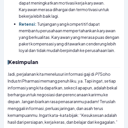
dapat meningkatkan motivasi kerja karyawan.
Karyawan merasa dihargai dan termotivasi untuk
bekerja lebih baik lagi.
Retensi:
Tunjangan yang kompetitif dapat
membantu perusahaan mempertahankan karyawan
yang berkualitas. Karyawan yang merasa puas dengan
paket kompensasi yang ditawarkan cenderung lebih
loyal dan tidak mudah berpindah ke perusahaan lain.
Kesimpulan
Jadi, perjalanan kita menelusuri informasi gaji di
PT
Soho
Industri Pharmasi memang penuh liku, ya. Tapi ingat, setiap
informasi yang kita dapatkan, sekecil apapun, adalah bekal
berharga untuk negosiasi dan perencanaan karirmu ke
depan. Jangan biarkan rasa penasaranmu padam! Teruslah
menggali informasi, perluas jaringan, dan asah terus
kemampuanmu. Ingat kata-kata bijak: “Kesuksesan adalah
hasil dari persiapan, kerja keras, dan belajar dari kegagalan.”