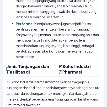
menerima tunjangan yang lebih besar dibandingkan
dengan karyawan di level yang lebih rendah. Hal ini
mencerminkan tanggung jawab dan kontribusi yang
lebih besar dari posisi tersebut.
Performa:
Kinerja karyawan juga menjadi faktor
penting dalam menentukan besaran tunjangan.
Karyawan yang menunjukkan performa yang baik dan
mencapai target yang ditetapkan berpotensi
mendapatkan tunjangan yang lebih tinggi, sebagai
bentuk apresiasi atas kontribusi mereka terhadap
perusahaan.
Jenis Tunjangan dan
P
Soho Industri
Fasilitas di
T
Pharmasi
PT
Soho Industri Pharmasi memberikan berbagai jenis
tunjangan dan fasilitas kepada karyawannya sebagai bentuk
apresiasi dan dukungan untuk meningkatkan kesejahteraan
mereka. Berikut beberapa jenis tunjangan dan fasilitas yang
umumnya ditawarkan: