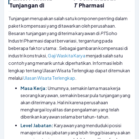
Tunjangan di
T
Pharmasi
Tunjangan merupakan salah satu komponen penting dalam
paket kompensasi yang ditawarkan oleh perusahaan.
Besaran tunjangan yang diterima karyawan di
PT
Soho
Industri Pharmasi dapat bervariasi, tergantung pada
beberapa faktor utama:. Sebagai gambaran kompensasi di
industri konstruksi,
Gaji Waskita Karya
menjadi salah satu
contoh yang menarik untuk diperhatikan. Informasi lebih
lengkap tentang Ulasan Wisata Terlengkap dapat ditemukan
melalui
Ulasan Wisata Terlengkap
.
Masa Kerja:
Umumnya, semakin lama masa kerja
seorang karyawan, semakin besar pula tunjangan yang
akan diterimanya. Hal ini karena perusahaan
menghargai loyalitas dan pengalaman yang telah
diberikan karyawan selama bertahun-tahun.
Level Jabatan:
Karyawan yang menduduki posisi
manajerial atau jabatan yang lebih tinggi biasanya akan