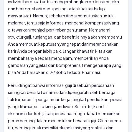
individu berbakat untuk mengembangkan potensi mereka
dan berkontribusi pada peningkatan kualitas hidup
masyarakat. Namun, sebelum Anda memutuskan untuk
melamar, tentu saja informasi mengenai kompensasi yang
ditawarkan menjadi pertimbangan utama. Memahami
struktur gaji, tunjangan, dan benefit lainnya akan membantu
Anda membuat keputusan yang tepat dan merencanakan
karir Anda dengan lebih baik. Jangan khawatir, kita akan
membahasnya secara mendalam, memberikan Anda
gambaran yang jelas dan komprehensif mengenai apa yang
bisa Anda harapkan di
PT
Soho Industri Pharmasi.
Perlu diingat bahwa informasi gaji di sebuah perusahaan
seringkali bersifat dinamis dan dipengaruhi oleh berbagai
faktor, seperti pengalaman kerja, tingkat pendidikan, posisi
yang dilamar, serta kinerja individu. Selain itu, kondisi
ekonomi dan kebijakan perusahaan juga dapat memainkan
peran penting dalam menentukan besaran gaji. Oleh karena
itu, penting untuk memiliki ekspektasi yang realistis dan