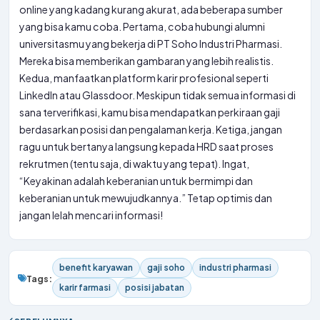
online yang kadang kurang akurat, ada beberapa sumber
yang bisa kamu coba. Pertama, coba hubungi alumni
universitasmu yang bekerja di PT Soho Industri Pharmasi.
Mereka bisa memberikan gambaran yang lebih realistis.
Kedua, manfaatkan platform karir profesional seperti
LinkedIn atau Glassdoor. Meskipun tidak semua informasi di
sana terverifikasi, kamu bisa mendapatkan perkiraan gaji
berdasarkan posisi dan pengalaman kerja. Ketiga, jangan
ragu untuk bertanya langsung kepada HRD saat proses
rekrutmen (tentu saja, di waktu yang tepat). Ingat,
“Keyakinan adalah keberanian untuk bermimpi dan
keberanian untuk mewujudkannya.” Tetap optimis dan
jangan lelah mencari informasi!
benefit karyawan
gaji soho
industri pharmasi
Tags:
karir farmasi
posisi jabatan