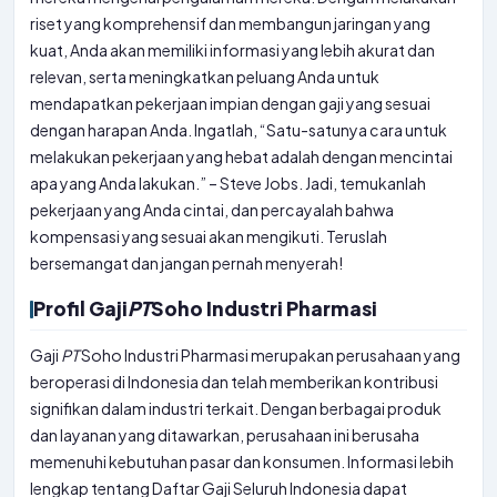
riset yang komprehensif dan membangun jaringan yang
kuat, Anda akan memiliki informasi yang lebih akurat dan
relevan, serta meningkatkan peluang Anda untuk
mendapatkan pekerjaan impian dengan gaji yang sesuai
dengan harapan Anda. Ingatlah, “Satu-satunya cara untuk
melakukan pekerjaan yang hebat adalah dengan mencintai
apa yang Anda lakukan.” – Steve Jobs. Jadi, temukanlah
pekerjaan yang Anda cintai, dan percayalah bahwa
kompensasi yang sesuai akan mengikuti. Teruslah
bersemangat dan jangan pernah menyerah!
Profil Gaji
PT
Soho Industri Pharmasi
Gaji
PT
Soho Industri Pharmasi merupakan perusahaan yang
beroperasi di Indonesia dan telah memberikan kontribusi
signifikan dalam industri terkait. Dengan berbagai produk
dan layanan yang ditawarkan, perusahaan ini berusaha
memenuhi kebutuhan pasar dan konsumen. Informasi lebih
lengkap tentang Daftar Gaji Seluruh Indonesia dapat