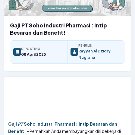
Gaji PT Soho Industri Pharmasi : Intip
Besaran dan Benefit!
PENULIS
DIPOSTING
Rayyan Al Dziqry
08 April 2025
Nugraha
Gaji
PT
Soho Industri Pharmasi : Intip Besaran dan
Benefit!
– Pernahkah Anda membayangkan diri bekerja di