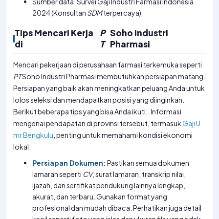
Sumber data: Survei Gaji Industri Farmasi Indonesia
2024 (Konsultan
SDM
terpercaya)
Tips Mencari Kerja
P
Soho Industri
di
T
Pharmasi
Mencari pekerjaan di perusahaan farmasi terkemuka seperti
PT
Soho Industri Pharmasi membutuhkan persiapan matang.
Persiapan yang baik akan meningkatkan peluang Anda untuk
lolos seleksi dan mendapatkan posisi yang diinginkan.
Berikut beberapa tips yang bisa Anda ikuti:. Informasi
mengenai pendapatan di provinsi tersebut, termasuk
Gaji U
mr Bengkulu
, penting untuk memahami kondisi ekonomi
lokal.
Persiapan Dokumen:
Pastikan semua dokumen
lamaran seperti
CV
, surat lamaran, transkrip nilai,
ijazah, dan sertifikat pendukung lainnya lengkap,
akurat, dan terbaru. Gunakan format yang
profesional dan mudah dibaca. Perhatikan juga detail