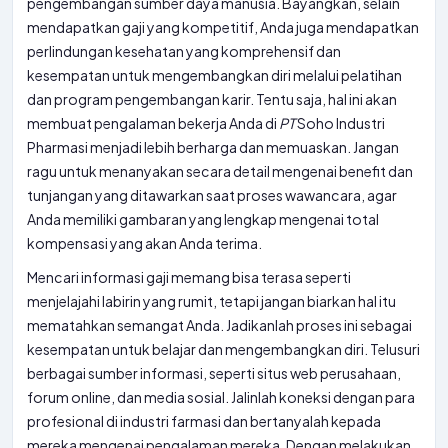
pengembangan sumber daya manusia. Bayangkan, selain
mendapatkan gaji yang kompetitif, Anda juga mendapatkan
perlindungan kesehatan yang komprehensif dan
kesempatan untuk mengembangkan diri melalui pelatihan
dan program pengembangan karir. Tentu saja, hal ini akan
membuat pengalaman bekerja Anda di
PT
Soho Industri
Pharmasi menjadi lebih berharga dan memuaskan. Jangan
ragu untuk menanyakan secara detail mengenai benefit dan
tunjangan yang ditawarkan saat proses wawancara, agar
Anda memiliki gambaran yang lengkap mengenai total
kompensasi yang akan Anda terima.
Mencari informasi gaji memang bisa terasa seperti
menjelajahi labirin yang rumit, tetapi jangan biarkan hal itu
mematahkan semangat Anda. Jadikanlah proses ini sebagai
kesempatan untuk belajar dan mengembangkan diri. Telusuri
berbagai sumber informasi, seperti situs web perusahaan,
forum online, dan media sosial. Jalinlah koneksi dengan para
profesional di industri farmasi dan bertanyalah kepada
mereka mengenai pengalaman mereka. Dengan melakukan