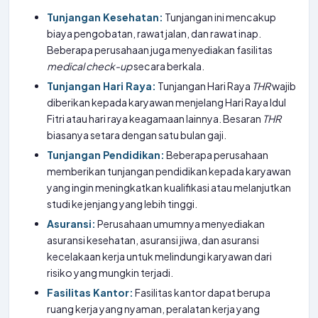
Tunjangan Kesehatan:
Tunjangan ini mencakup
biaya pengobatan, rawat jalan, dan rawat inap.
Beberapa perusahaan juga menyediakan fasilitas
medical check-up
secara berkala.
Tunjangan Hari Raya:
Tunjangan Hari Raya
THR
wajib
diberikan kepada karyawan menjelang Hari Raya Idul
Fitri atau hari raya keagamaan lainnya. Besaran
THR
biasanya setara dengan satu bulan gaji.
Tunjangan Pendidikan:
Beberapa perusahaan
memberikan tunjangan pendidikan kepada karyawan
yang ingin meningkatkan kualifikasi atau melanjutkan
studi ke jenjang yang lebih tinggi.
Asuransi:
Perusahaan umumnya menyediakan
asuransi kesehatan, asuransi jiwa, dan asuransi
kecelakaan kerja untuk melindungi karyawan dari
risiko yang mungkin terjadi.
Fasilitas Kantor:
Fasilitas kantor dapat berupa
ruang kerja yang nyaman, peralatan kerja yang