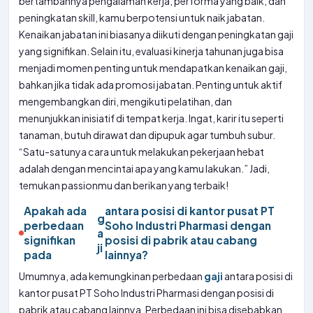
bertambahnya pengalaman kerja, performa yang baik, dan
peningkatan skill, kamu berpotensi untuk naik jabatan.
Kenaikan jabatan ini biasanya diikuti dengan peningkatan gaji
yang signifikan. Selain itu, evaluasi kinerja tahunan juga bisa
menjadi momen penting untuk mendapatkan kenaikan gaji,
bahkan jika tidak ada promosi jabatan. Penting untuk aktif
mengembangkan diri, mengikuti pelatihan, dan
menunjukkan inisiatif di tempat kerja. Ingat, karir itu seperti
tanaman, butuh dirawat dan dipupuk agar tumbuh subur.
“Satu-satunya cara untuk melakukan pekerjaan hebat
adalah dengan mencintai apa yang kamu lakukan.” Jadi,
temukan passionmu dan berikan yang terbaik!
Apakah ada
antara posisi di kantor pusat PT
g
perbedaan
Soho Industri Pharmasi dengan
a
signifikan
posisi di pabrik atau cabang
ji
pada
lainnya?
Umumnya, ada kemungkinan perbedaan
gaji
antara posisi di
kantor pusat PT Soho Industri Pharmasi dengan posisi di
pabrik atau cabang lainnya. Perbedaan ini bisa disebabkan