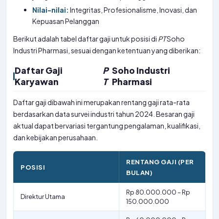
Nilai-nilai:
Integritas, Profesionalisme, Inovasi, dan
Kepuasan Pelanggan
Berikut adalah tabel daftar gaji untuk posisi di
PT
Soho
Industri Pharmasi, sesuai dengan ketentuan yang diberikan:
Daftar Gaji
P
Soho Industri
Karyawan
T
Pharmasi
Daftar gaji dibawah ini merupakan rentang gaji rata-rata
berdasarkan data survei industri tahun 2024. Besaran gaji
aktual dapat bervariasi tergantung pengalaman, kualifikasi,
dan kebijakan perusahaan.
RENTANG GAJI (PER
POSISI
BULAN)
Rp 80.000.000 – Rp
Direktur Utama
150.000.000