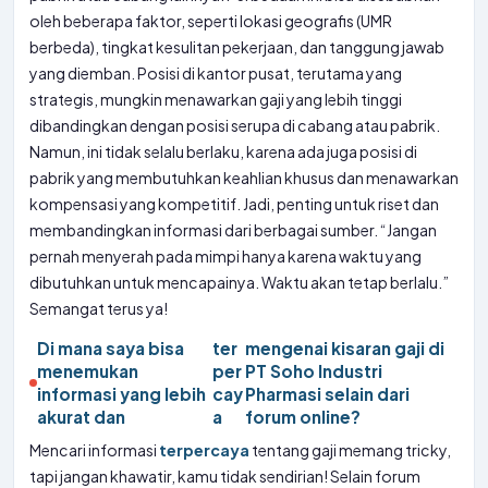
oleh beberapa faktor, seperti lokasi geografis (UMR
berbeda), tingkat kesulitan pekerjaan, dan tanggung jawab
yang diemban. Posisi di kantor pusat, terutama yang
strategis, mungkin menawarkan gaji yang lebih tinggi
dibandingkan dengan posisi serupa di cabang atau pabrik.
Namun, ini tidak selalu berlaku, karena ada juga posisi di
pabrik yang membutuhkan keahlian khusus dan menawarkan
kompensasi yang kompetitif. Jadi, penting untuk riset dan
membandingkan informasi dari berbagai sumber. “Jangan
pernah menyerah pada mimpi hanya karena waktu yang
dibutuhkan untuk mencapainya. Waktu akan tetap berlalu.”
Semangat terus ya!
Di mana saya bisa
ter
mengenai kisaran gaji di
menemukan
per
PT Soho Industri
informasi yang lebih
cay
Pharmasi selain dari
akurat dan
a
forum online?
Mencari informasi
terpercaya
tentang gaji memang tricky,
tapi jangan khawatir, kamu tidak sendirian! Selain forum