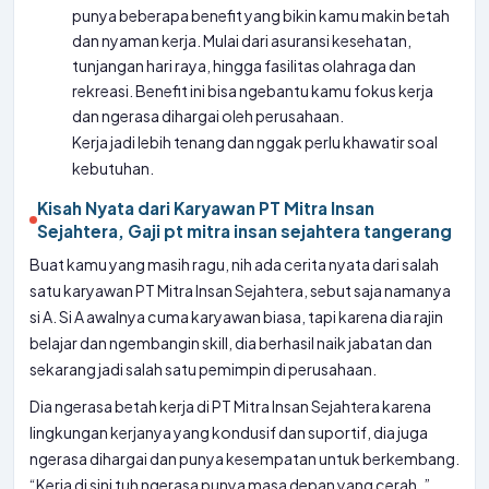
punya beberapa benefit yang bikin kamu makin betah
dan nyaman kerja. Mulai dari asuransi kesehatan,
tunjangan hari raya, hingga fasilitas olahraga dan
rekreasi. Benefit ini bisa ngebantu kamu fokus kerja
dan ngerasa dihargai oleh perusahaan.
Kerja jadi lebih tenang dan nggak perlu khawatir soal
kebutuhan.
Kisah Nyata dari Karyawan PT Mitra Insan
Sejahtera, Gaji pt mitra insan sejahtera tangerang
Buat kamu yang masih ragu, nih ada cerita nyata dari salah
satu karyawan PT Mitra Insan Sejahtera, sebut saja namanya
si A. Si A awalnya cuma karyawan biasa, tapi karena dia rajin
belajar dan ngembangin skill, dia berhasil naik jabatan dan
sekarang jadi salah satu pemimpin di perusahaan.
Dia ngerasa betah kerja di PT Mitra Insan Sejahtera karena
lingkungan kerjanya yang kondusif dan suportif, dia juga
ngerasa dihargai dan punya kesempatan untuk berkembang.
“Kerja di sini tuh ngerasa punya masa depan yang cerah, ”