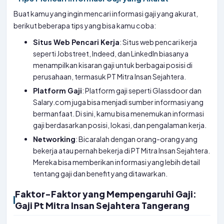
Buat kamu yang ingin mencari informasi gaji yang akurat,
berikut beberapa tips yang bisa kamu coba:
Situs Web Pencari Kerja
: Situs web pencari kerja
seperti Jobstreet, Indeed, dan LinkedIn biasanya
menampilkan kisaran gaji untuk berbagai posisi di
perusahaan, termasuk PT Mitra Insan Sejahtera.
Platform Gaji
: Platform gaji seperti Glassdoor dan
Salary.com juga bisa menjadi sumber informasi yang
bermanfaat. Di sini, kamu bisa menemukan informasi
gaji berdasarkan posisi, lokasi, dan pengalaman kerja.
Networking
: Bicaralah dengan orang-orang yang
bekerja atau pernah bekerja di PT Mitra Insan Sejahtera.
Mereka bisa memberikan informasi yang lebih detail
tentang gaji dan benefit yang ditawarkan.
Faktor-Faktor yang Mempengaruhi Gaji:
Gaji Pt Mitra Insan Sejahtera Tangerang