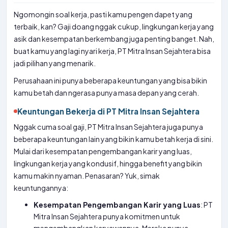
Ngomongin soal kerja, pasti kamu pengen dapet yang
terbaik, kan? Gaji doang nggak cukup, lingkungan kerja yang
asik dan kesempatan berkembang juga penting banget. Nah,
buat kamu yang lagi nyari kerja, PT Mitra Insan Sejahtera bisa
jadi pilihan yang menarik.
Perusahaan ini punya beberapa keuntungan yang bisa bikin
kamu betah dan ngerasa punya masa depan yang cerah.
Keuntungan Bekerja di PT Mitra Insan Sejahtera
Nggak cuma soal gaji, PT Mitra Insan Sejahtera juga punya
beberapa keuntungan lain yang bikin kamu betah kerja di sini.
Mulai dari kesempatan pengembangan karir yang luas,
lingkungan kerja yang kondusif, hingga benefit yang bikin
kamu makin nyaman. Penasaran? Yuk, simak
keuntungannya:
Kesempatan Pengembangan Karir yang Luas
: PT
Mitra Insan Sejahtera punya komitmen untuk