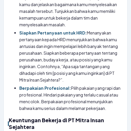
kamu dan jelaskan bagaimana kamu menyelesaikan
masalah tersebut. Tunjukkan bahwa kamu memiliki
kemampuan untuk bekerja dalam tim dan
menyelesaikan masalah.
Siapkan Pertanyaan untuk HRD:
Menanyakan
pertanyaan kepada HRD menunjukkan bahwa kamu
antusias dan ingin mempelajari lebih banyak tentang
perusahaan. Siapkan beberapa pertanyaan tentang
perusahaan, budaya kerja, atau posisi yang kamu
inginkan. Contohnya, “Apa saja tantangan yang
dihadapi oleh tim [posisi yang kamu inginkan] di PT
Mitra Insan Sejahtera?”.
Berpakaian Profesional:
Pilih pakaian yang rapi dan
profesional. Hindari pakaian yang terlalu casual atau
mencolok. Berpakaian profesional menunjukkan
bahwa kamu serius dalam melamar pekerjaan.
Keuntungan Bekerja di PT Mitra Insan
Sejahtera