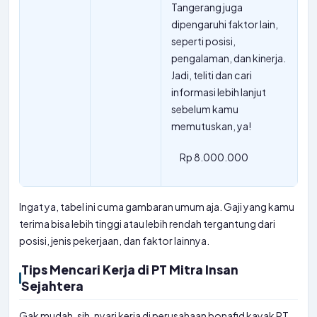
Tangerang juga
dipengaruhi faktor lain,
seperti posisi,
pengalaman, dan kinerja.
Jadi, teliti dan cari
informasi lebih lanjut
sebelum kamu
memutuskan, ya!
Rp 8.000.000
Ingat ya, tabel ini cuma gambaran umum aja. Gaji yang kamu
terima bisa lebih tinggi atau lebih rendah tergantung dari
posisi, jenis pekerjaan, dan faktor lainnya.
Tips Mencari Kerja di PT Mitra Insan
Sejahtera
Gak mudah, sih, nyari kerja di perusahaan bonafid kayak PT