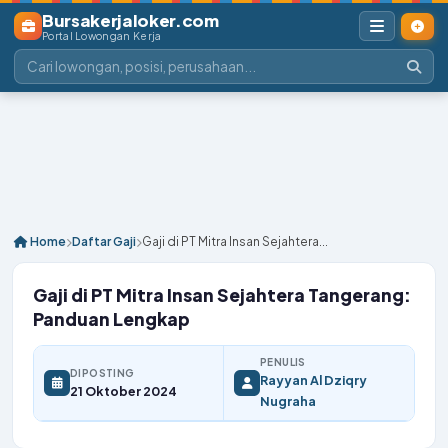
Bursakerjaloker.com
Portal Lowongan Kerja
Home
Daftar Gaji
Gaji di PT Mitra Insan Sejahtera...
Gaji di PT Mitra Insan Sejahtera Tangerang:
Panduan Lengkap
PENULIS
DIPOSTING
Rayyan Al Dziqry
21 Oktober 2024
Nugraha