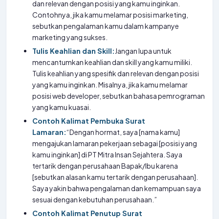
dan relevan dengan posisi yang kamu inginkan.
Contohnya, jika kamu melamar posisi marketing,
sebutkan pengalaman kamu dalam kampanye
marketing yang sukses.
Tulis Keahlian dan Skill:
Jangan lupa untuk
mencantumkan keahlian dan skill yang kamu miliki.
Tulis keahlian yang spesifik dan relevan dengan posisi
yang kamu inginkan. Misalnya, jika kamu melamar
posisi web developer, sebutkan bahasa pemrograman
yang kamu kuasai.
Contoh Kalimat Pembuka Surat
Lamaran:
“Dengan hormat, saya [nama kamu]
mengajukan lamaran pekerjaan sebagai [posisi yang
kamu inginkan] di PT Mitra Insan Sejahtera. Saya
tertarik dengan perusahaan Bapak/Ibu karena
[sebutkan alasan kamu tertarik dengan perusahaan].
Saya yakin bahwa pengalaman dan kemampuan saya
sesuai dengan kebutuhan perusahaan.”
Contoh Kalimat Penutup Surat