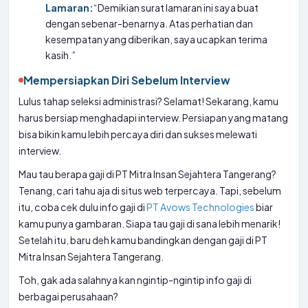
Lamaran:
“Demikian surat lamaran ini saya buat
dengan sebenar-benarnya. Atas perhatian dan
kesempatan yang diberikan, saya ucapkan terima
kasih.”
Mempersiapkan Diri Sebelum Interview
Lulus tahap seleksi administrasi? Selamat! Sekarang, kamu
harus bersiap menghadapi interview. Persiapan yang matang
bisa bikin kamu lebih percaya diri dan sukses melewati
interview.
Mau tau berapa gaji di PT Mitra Insan Sejahtera Tangerang?
Tenang, cari tahu aja di situs web terpercaya. Tapi, sebelum
itu, coba cek dulu info gaji di
PT Avows Technologies
biar
kamu punya gambaran. Siapa tau gaji di sana lebih menarik!
Setelah itu, baru deh kamu bandingkan dengan gaji di PT
Mitra Insan Sejahtera Tangerang.
Toh, gak ada salahnya kan ngintip-ngintip info gaji di
berbagai perusahaan?