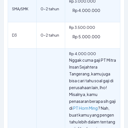
Rp 3.000.000
SMA/SMK
0-2 tahun
Rp 4.000.000
Rp 3.500.000
D3
0-2 tahun
Rp 5.000.000
Rp 4.000.000
Nggak cuma gaji PT Mitra
Insan Sejahtera
Tangerang, kamu juga
bisa cari tahu soal gaji di
perusahaan lain, lho!
Misalnya, kamu
penasaran berapa sih gaji
di
PT Horn Ming
? Nah,
buat kamu yang pengen
tahu lebih dalam tentang