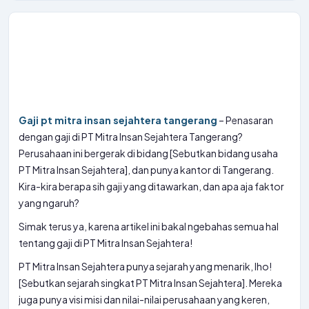
Gaji pt mitra insan sejahtera tangerang
– Penasaran
dengan gaji di PT Mitra Insan Sejahtera Tangerang?
Perusahaan ini bergerak di bidang [Sebutkan bidang usaha
PT Mitra Insan Sejahtera], dan punya kantor di Tangerang.
Kira-kira berapa sih gaji yang ditawarkan, dan apa aja faktor
yang ngaruh?
Simak terus ya, karena artikel ini bakal ngebahas semua hal
tentang gaji di PT Mitra Insan Sejahtera!
PT Mitra Insan Sejahtera punya sejarah yang menarik, lho!
[Sebutkan sejarah singkat PT Mitra Insan Sejahtera]. Mereka
juga punya visi misi dan nilai-nilai perusahaan yang keren,