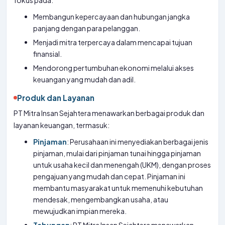
fokus pada:
Membangun kepercayaan dan hubungan jangka
panjang dengan para pelanggan.
Menjadi mitra terpercaya dalam mencapai tujuan
finansial.
Mendorong pertumbuhan ekonomi melalui akses
keuangan yang mudah dan adil.
Produk dan Layanan
PT Mitra Insan Sejahtera menawarkan berbagai produk dan
layanan keuangan, termasuk:
Pinjaman
: Perusahaan ini menyediakan berbagai jenis
pinjaman, mulai dari pinjaman tunai hingga pinjaman
untuk usaha kecil dan menengah (UKM), dengan proses
pengajuan yang mudah dan cepat. Pinjaman ini
membantu masyarakat untuk memenuhi kebutuhan
mendesak, mengembangkan usaha, atau
mewujudkan impian mereka.