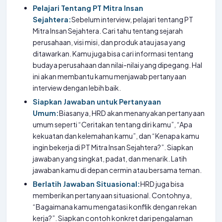
Pelajari Tentang PT Mitra Insan
Sejahtera:
Sebelum interview, pelajari tentang PT
Mitra Insan Sejahtera. Cari tahu tentang sejarah
perusahaan, visi misi, dan produk atau jasa yang
ditawarkan. Kamu juga bisa cari informasi tentang
budaya perusahaan dan nilai-nilai yang dipegang. Hal
ini akan membantu kamu menjawab pertanyaan
interview dengan lebih baik.
Siapkan Jawaban untuk Pertanyaan
Umum:
Biasanya, HRD akan menanyakan pertanyaan
umum seperti “Ceritakan tentang diri kamu”, “Apa
kekuatan dan kelemahan kamu”, dan “Kenapa kamu
ingin bekerja di PT Mitra Insan Sejahtera?”. Siapkan
jawaban yang singkat, padat, dan menarik. Latih
jawaban kamu di depan cermin atau bersama teman.
Berlatih Jawaban Situasional:
HRD juga bisa
memberikan pertanyaan situasional. Contohnya,
“Bagaimana kamu mengatasi konflik dengan rekan
kerja?”. Siapkan contoh konkret dari pengalaman