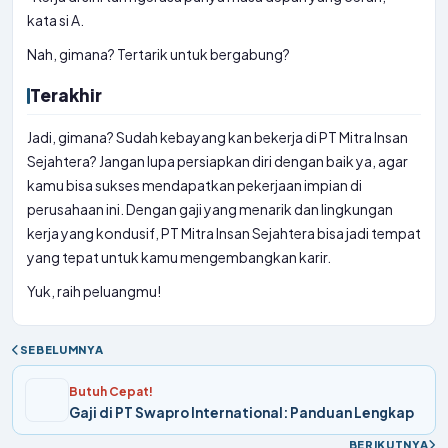
kata si A.
Nah, gimana? Tertarik untuk bergabung?
Terakhir
Jadi, gimana? Sudah kebayang kan bekerja di PT Mitra Insan
Sejahtera? Jangan lupa persiapkan diri dengan baik ya, agar
kamu bisa sukses mendapatkan pekerjaan impian di
perusahaan ini. Dengan gaji yang menarik dan lingkungan
kerja yang kondusif, PT Mitra Insan Sejahtera bisa jadi tempat
yang tepat untuk kamu mengembangkan karir.
Yuk, raih peluangmu!
SEBELUMNYA
Butuh Cepat!
Gaji di PT Swapro International: Panduan Lengkap
BERIKUTNYA