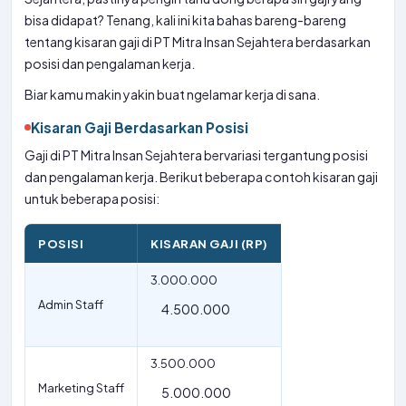
bisa didapat? Tenang, kali ini kita bahas bareng-bareng
tentang kisaran gaji di PT Mitra Insan Sejahtera berdasarkan
posisi dan pengalaman kerja.
Biar kamu makin yakin buat ngelamar kerja di sana.
Kisaran Gaji Berdasarkan Posisi
Gaji di PT Mitra Insan Sejahtera bervariasi tergantung posisi
dan pengalaman kerja. Berikut beberapa contoh kisaran gaji
untuk beberapa posisi:
POSISI
KISARAN GAJI (RP)
3.000.000
Admin Staff
4.500.000
3.500.000
Marketing Staff
5.000.000