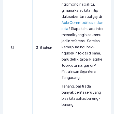
ngomongin soal itu,
gimana kalau kita intip
dulu sebentar soal gaji di
Able Commodities Indon
esia
? Siapa tahu ada info
menarik yang bisa kamu
jadiin referensi. Setelah
kamu puas ngubek-
S1
3-5 tahun
ngubek info gaji di sana,
baru deh kita balik lagi ke
topik utama: gaji di PT
Mitra Insan Sejahtera
Tangerang.
Tenang, pasti ada
banyak cerita seru yang
bisa kita bahas bareng-
bareng!