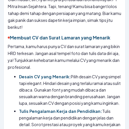
Mitra Insan Sejahtera. Tapi, tenang! Kamu bisa banget lolos
tahap demi tahap dengan persiapan yang matang. Biar kamu
gak panik dan sukses dapetin kerja impian, simak tips jitu
berikut!
Membuat CV dan Surat Lamaran yang Menarik
Pertama, kamu harus punya CV dan surat lamaran yang bikin
HRD terkesan. Jangan asal tempel foto dan tulis data diri aja,
ya! Tunjukkan kehebatan kamu melalui CV yang menarik dan
profesional.
Desain CV yang Menarik:
Pilih desain CV yang simpel
tapi elegant. Hindari desain yang terlalu ramai atau sulit
dibaca. Gunakan font yang mudah dibaca dan
sesuaikan warna dengan branding perusahaan. Jangan
lupa, sesuaikan CV dengan posisi yang kamu inginkan.
Tulis Pengalaman Kerja dan Pendidikan:
Tulis
pengalaman kerja dan pendidikan dengan jelas dan
detail. Sorot prestasi atau proyek yang kamu kerjakan