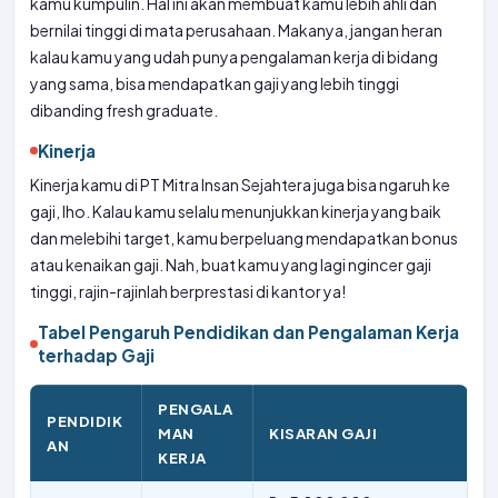
kamu kumpulin. Hal ini akan membuat kamu lebih ahli dan
bernilai tinggi di mata perusahaan. Makanya, jangan heran
kalau kamu yang udah punya pengalaman kerja di bidang
yang sama, bisa mendapatkan gaji yang lebih tinggi
dibanding fresh graduate.
Kinerja
Kinerja kamu di PT Mitra Insan Sejahtera juga bisa ngaruh ke
gaji, lho. Kalau kamu selalu menunjukkan kinerja yang baik
dan melebihi target, kamu berpeluang mendapatkan bonus
atau kenaikan gaji. Nah, buat kamu yang lagi ngincer gaji
tinggi, rajin-rajinlah berprestasi di kantor ya!
Tabel Pengaruh Pendidikan dan Pengalaman Kerja
terhadap Gaji
PENGALA
PENDIDIK
MAN
KISARAN GAJI
AN
KERJA