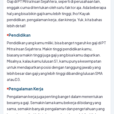
Gaji di PT Mitra Insan Sejahtera, seperti di perusahaan lain,
enggak cuma ditentukan oleh satu faktor aja. Ada beberapa
hal yang bisa bikin gaji kamu lebih tinggi, lho! Kayak
pendidikan, pengalaman kerja, dan kinerja. Yuk, kita bahas
lebih detail!
Pendidikan
Pendidikan yang kamu miliki, bisa banget ngaruh ke gaji di PT
Mitra Insan Sejahtera. Makin tinggi pendidikan kamu,
biasanya makin tinggi juga gaji yang bisa kamu dapatkan.
Misalnya, kalau kamu lulusan S1, kamu punya kesempatan
untuk mendapatkan posisi dengan tanggung jawab yang
lebih besar dan gaji yang lebih tinggi dibanding lulusan SMA
atau D3.
Pengalaman Kerja
Pengalaman kerja juga penting banget dalam menentukan
besarnya gaji. Semakin lama kamu bekerja di bidang yang
sama, semakin banyak pengalaman dan pengetahuan yang