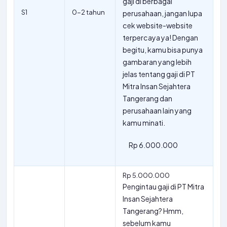
gaji di berbagai
S1
0-2 tahun
perusahaan, jangan lupa
cek website-website
terpercaya ya! Dengan
begitu, kamu bisa punya
gambaran yang lebih
jelas tentang gaji di PT
Mitra Insan Sejahtera
Tangerang dan
perusahaan lain yang
kamu minati.
Rp 6.000.000
Rp 5.000.000
Pengintau gaji di PT Mitra
Insan Sejahtera
Tangerang? Hmm,
sebelum kamu