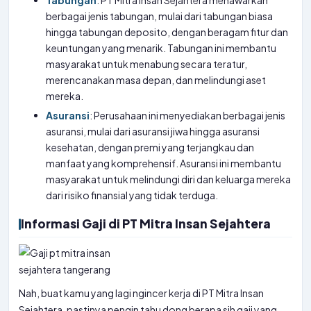
Tabungan
: PT Mitra Insan Sejahtera menawarkan
berbagai jenis tabungan, mulai dari tabungan biasa
hingga tabungan deposito, dengan beragam fitur dan
keuntungan yang menarik. Tabungan ini membantu
masyarakat untuk menabung secara teratur,
merencanakan masa depan, dan melindungi aset
mereka.
Asuransi
: Perusahaan ini menyediakan berbagai jenis
asuransi, mulai dari asuransi jiwa hingga asuransi
kesehatan, dengan premi yang terjangkau dan
manfaat yang komprehensif. Asuransi ini membantu
masyarakat untuk melindungi diri dan keluarga mereka
dari risiko finansial yang tidak terduga.
Informasi Gaji di PT Mitra Insan Sejahtera
Nah, buat kamu yang lagi ngincer kerja di PT Mitra Insan
Sejahtera, pastinya pengin tahu dong berapa sih gaji yang