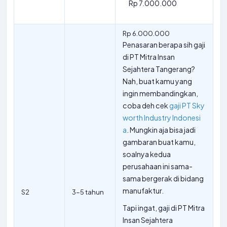
Rp 7.000.000
Rp 6.000.000
Penasaran berapa sih gaji
di PT Mitra Insan
Sejahtera Tangerang?
Nah, buat kamu yang
ingin membandingkan,
coba deh cek
gaji PT Sky
worth Industry Indonesi
a
. Mungkin aja bisa jadi
gambaran buat kamu,
soalnya kedua
perusahaan ini sama-
sama bergerak di bidang
manufaktur.
S2
3-5 tahun
Tapi ingat, gaji di PT Mitra
Insan Sejahtera