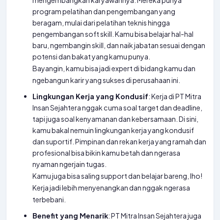
mengembangkan karyawannya. Mereka punya
program pelatihan dan pengembangan yang
beragam, mulai dari pelatihan teknis hingga
pengembangan soft skill. Kamu bisa belajar hal-hal
baru, ngembangin skill, dan naik jabatan sesuai dengan
potensi dan bakat yang kamu punya.
Bayangin, kamu bisa jadi expert di bidang kamu dan
ngebangun karir yang sukses di perusahaan ini.
Lingkungan Kerja yang Kondusif
: Kerja di PT Mitra
Insan Sejahtera nggak cuma soal target dan deadline,
tapi juga soal kenyamanan dan kebersamaan. Di sini,
kamu bakal nemuin lingkungan kerja yang kondusif
dan suportif. Pimpinan dan rekan kerja yang ramah dan
profesional bisa bikin kamu betah dan ngerasa
nyaman ngerjain tugas.
Kamu juga bisa saling support dan belajar bareng, lho!
Kerja jadi lebih menyenangkan dan nggak ngerasa
terbebani.
Benefit yang Menarik
: PT Mitra Insan Sejahtera juga