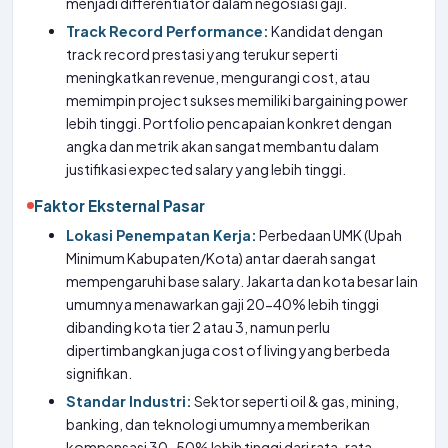
menjadi differentiator dalam negosiasi gaji.
Track Record Performance:
Kandidat dengan
track record prestasi yang terukur seperti
meningkatkan revenue, mengurangi cost, atau
memimpin project sukses memiliki bargaining power
lebih tinggi. Portfolio pencapaian konkret dengan
angka dan metrik akan sangat membantu dalam
justifikasi expected salary yang lebih tinggi.
Faktor Eksternal Pasar
Lokasi Penempatan Kerja:
Perbedaan UMK (Upah
Minimum Kabupaten/Kota) antar daerah sangat
mempengaruhi base salary. Jakarta dan kota besar lain
umumnya menawarkan gaji 20-40% lebih tinggi
dibanding kota tier 2 atau 3, namun perlu
dipertimbangkan juga cost of living yang berbeda
signifikan.
Standar Industri:
Sektor seperti oil & gas, mining,
banking, dan teknologi umumnya memberikan
kompensasi 30-50% lebih tinggi dari rata-rata