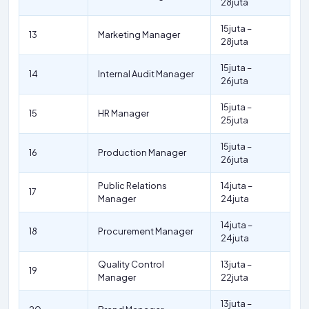
28juta
15juta –
13
Marketing Manager
28juta
15juta –
14
Internal Audit Manager
26juta
15juta –
15
HR Manager
25juta
15juta –
16
Production Manager
26juta
Public Relations
14juta –
17
Manager
24juta
14juta –
18
Procurement Manager
24juta
Quality Control
13juta –
19
Manager
22juta
13juta –