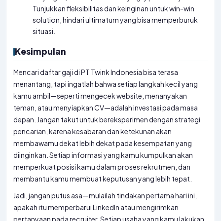
Tunjukkan fleksibilitas dan keinginan untuk win-win
solution, hindari ultimatum yang bisa memperburuk
situasi.
Kesimpulan
Mencari daftar gaji di PT Twink Indonesia bisa terasa
menantang, tapi ingatlah bahwa setiap langkah kecil yang
kamu ambil—seperti mengecek website, menanyakan
teman, atau menyiapkan CV—adalah investasi pada masa
depan. Jangan takut untuk bereksperimen dengan strategi
pencarian, karena kesabaran dan ketekunan akan
membawamu dekat lebih dekat pada kesempatan yang
diinginkan. Setiap informasi yang kamu kumpulkan akan
memperkuat posisi kamu dalam proses rekrutmen, dan
membantu kamu membuat keputusan yang lebih tepat.
Jadi, jangan putus asa—mulailah tindakan pertama hari ini,
apakah itu memperbarui LinkedIn atau mengirimkan
pertanyaan pada recruiter. Setiap usaha yang kamu lakukan