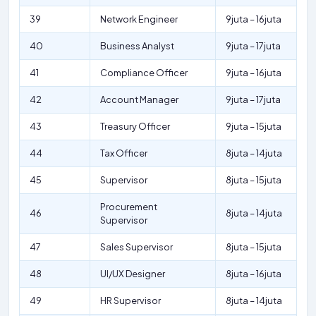
39
Network Engineer
9juta – 16juta
40
Business Analyst
9juta – 17juta
41
Compliance Officer
9juta – 16juta
42
Account Manager
9juta – 17juta
43
Treasury Officer
9juta – 15juta
44
Tax Officer
8juta – 14juta
45
Supervisor
8juta – 15juta
Procurement
46
8juta – 14juta
Supervisor
47
Sales Supervisor
8juta – 15juta
48
UI/UX Designer
8juta – 16juta
49
HR Supervisor
8juta – 14juta