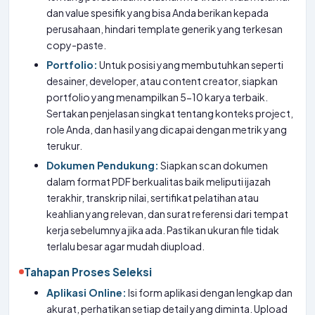
dan value spesifik yang bisa Anda berikan kepada
perusahaan, hindari template generik yang terkesan
copy-paste.
Portfolio:
Untuk posisi yang membutuhkan seperti
desainer, developer, atau content creator, siapkan
portfolio yang menampilkan 5-10 karya terbaik.
Sertakan penjelasan singkat tentang konteks project,
role Anda, dan hasil yang dicapai dengan metrik yang
terukur.
Dokumen Pendukung:
Siapkan scan dokumen
dalam format PDF berkualitas baik meliputi ijazah
terakhir, transkrip nilai, sertifikat pelatihan atau
keahlian yang relevan, dan surat referensi dari tempat
kerja sebelumnya jika ada. Pastikan ukuran file tidak
terlalu besar agar mudah diupload.
Tahapan Proses Seleksi
Aplikasi Online:
Isi form aplikasi dengan lengkap dan
akurat, perhatikan setiap detail yang diminta. Upload