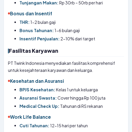
Tunjangan Makan:
Rp 30rb – 50rb per hari
Bonus dan Insentif
THR:
1-2 bulan gaji
Bonus Tahunan:
1-6 bulan gaji
Insentif Penjualan:
2-10% dari target
Fasilitas Karyawan
PT Twink Indonesia menyediakan fasilitas komprehensif
untuk kesejahteraan karyawan dan keluarga.
Kesehatan dan Asuransi
BPJS Kesehatan:
Kelas 1 untuk keluarga
Asuransi Swasta:
Cover hingga Rp 100 juta
Medical Check Up:
Tahunan di RS rekanan
Work Life Balance
Cuti Tahunan:
12-15 hari per tahun