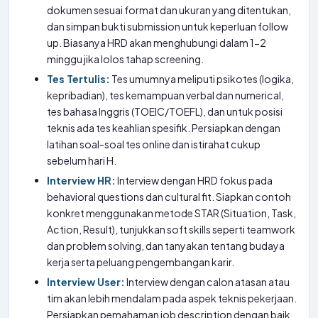
dokumen sesuai format dan ukuran yang ditentukan,
dan simpan bukti submission untuk keperluan follow
up. Biasanya HRD akan menghubungi dalam 1-2
minggu jika lolos tahap screening.
Tes Tertulis:
Tes umumnya meliputi psikotes (logika,
kepribadian), tes kemampuan verbal dan numerical,
tes bahasa Inggris (TOEIC/TOEFL), dan untuk posisi
teknis ada tes keahlian spesifik. Persiapkan dengan
latihan soal-soal tes online dan istirahat cukup
sebelum hari H.
Interview HR:
Interview dengan HRD fokus pada
behavioral questions dan cultural fit. Siapkan contoh
konkret menggunakan metode STAR (Situation, Task,
Action, Result), tunjukkan soft skills seperti teamwork
dan problem solving, dan tanyakan tentang budaya
kerja serta peluang pengembangan karir.
Interview User:
Interview dengan calon atasan atau
tim akan lebih mendalam pada aspek teknis pekerjaan.
Persiapkan pemahaman job description dengan baik,