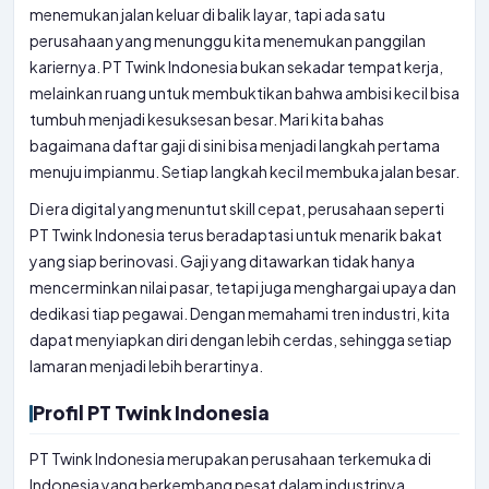
menemukan jalan keluar di balik layar, tapi ada satu
perusahaan yang menunggu kita menemukan panggilan
kariernya. PT Twink Indonesia bukan sekadar tempat kerja,
melainkan ruang untuk membuktikan bahwa ambisi kecil bisa
tumbuh menjadi kesuksesan besar. Mari kita bahas
bagaimana daftar gaji di sini bisa menjadi langkah pertama
menuju impianmu. Setiap langkah kecil membuka jalan besar.
Di era digital yang menuntut skill cepat, perusahaan seperti
PT Twink Indonesia terus beradaptasi untuk menarik bakat
yang siap berinovasi. Gaji yang ditawarkan tidak hanya
mencerminkan nilai pasar, tetapi juga menghargai upaya dan
dedikasi tiap pegawai. Dengan memahami tren industri, kita
dapat menyiapkan diri dengan lebih cerdas, sehingga setiap
lamaran menjadi lebih berartinya.
Profil PT Twink Indonesia
PT Twink Indonesia merupakan perusahaan terkemuka di
Indonesia yang berkembang pesat dalam industrinya.