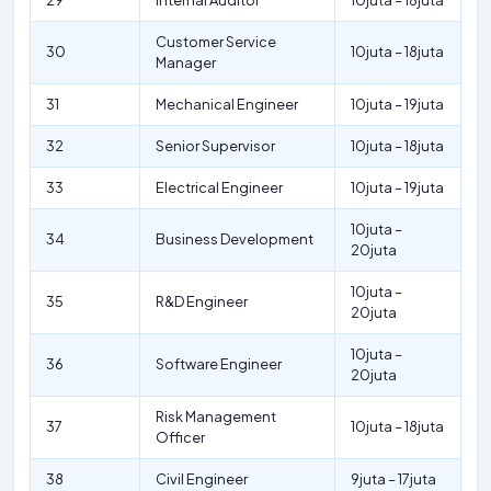
29
Internal Auditor
10juta – 18juta
Customer Service
30
10juta – 18juta
Manager
31
Mechanical Engineer
10juta – 19juta
32
Senior Supervisor
10juta – 18juta
33
Electrical Engineer
10juta – 19juta
10juta –
34
Business Development
20juta
10juta –
35
R&D Engineer
20juta
10juta –
36
Software Engineer
20juta
Risk Management
37
10juta – 18juta
Officer
38
Civil Engineer
9juta – 17juta