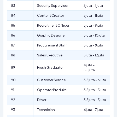
83
Security Supervisor
5juta – 7juta
84
Content Creator
5juta – 11juta
85
Recruitment Officer
5juta – 9juta
86
Graphic Designer
5juta – 10juta
87
Procurement Staff
5juta – 8juta
88
Sales Executive
5juta – 12juta
4juta –
89
Fresh Graduate
5,5juta
90
Customer Service
3,8juta – 6juta
91
Operator Produksi
3,5juta – 5juta
92
Driver
3,5juta – 5juta
93
Technician
4juta – 7juta