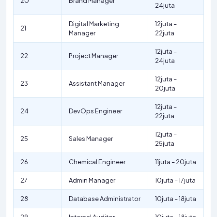
20
Brand Manager
24juta
Digital Marketing
12juta –
21
Manager
22juta
12juta –
22
Project Manager
24juta
12juta –
23
Assistant Manager
20juta
12juta –
24
DevOps Engineer
22juta
12juta –
25
Sales Manager
25juta
26
Chemical Engineer
11juta – 20juta
27
Admin Manager
10juta – 17juta
28
Database Administrator
10juta – 18juta