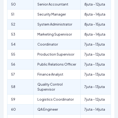
50
Senior Accountant
8juta – 12juta
51
Security Manager
8juta – 14juta
52
System Administrator
8juta – 15juta
53
Marketing Supervisor
8juta – 14juta
54
Coordinator
7juta – 13juta
55
Production Supervisor
7juta – 12juta
56
Public Relations Officer
7juta – 13juta
57
Finance Analyst
7juta – 13juta
Quality Control
58
7juta – 13juta
Supervisor
59
Logistics Coordinator
7juta – 12juta
60
QA Engineer
7juta – 14juta