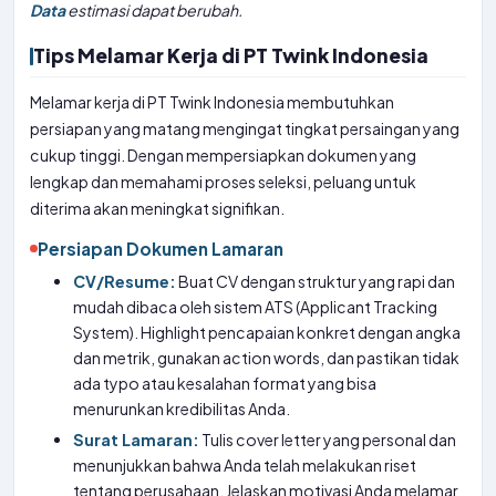
Data
estimasi dapat berubah.
Tips Melamar Kerja di PT Twink Indonesia
Melamar kerja di PT Twink Indonesia membutuhkan
persiapan yang matang mengingat tingkat persaingan yang
cukup tinggi. Dengan mempersiapkan dokumen yang
lengkap dan memahami proses seleksi, peluang untuk
diterima akan meningkat signifikan.
Persiapan Dokumen Lamaran
CV/Resume:
Buat CV dengan struktur yang rapi dan
mudah dibaca oleh sistem ATS (Applicant Tracking
System). Highlight pencapaian konkret dengan angka
dan metrik, gunakan action words, dan pastikan tidak
ada typo atau kesalahan format yang bisa
menurunkan kredibilitas Anda.
Surat Lamaran:
Tulis cover letter yang personal dan
menunjukkan bahwa Anda telah melakukan riset
tentang perusahaan. Jelaskan motivasi Anda melamar