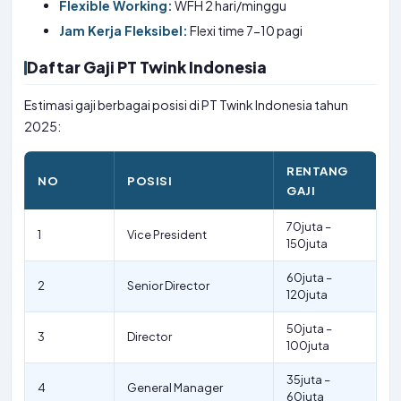
Flexible Working:
WFH 2 hari/minggu
Jam Kerja Fleksibel:
Flexi time 7-10 pagi
Daftar Gaji PT Twink Indonesia
Estimasi gaji berbagai posisi di PT Twink Indonesia tahun
2025:
RENTANG
NO
POSISI
GAJI
70juta –
1
Vice President
150juta
60juta –
2
Senior Director
120juta
50juta –
3
Director
100juta
35juta –
4
General Manager
60juta