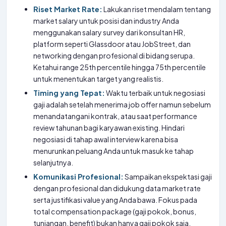
Riset Market Rate:
Lakukan riset mendalam tentang
market salary untuk posisi dan industry Anda
menggunakan salary survey dari konsultan HR,
platform seperti Glassdoor atau JobStreet, dan
networking dengan profesional di bidang serupa.
Ketahui range 25th percentile hingga 75th percentile
untuk menentukan target yang realistis.
Timing yang Tepat:
Waktu terbaik untuk negosiasi
gaji adalah setelah menerima job offer namun sebelum
menandatangani kontrak, atau saat performance
review tahunan bagi karyawan existing. Hindari
negosiasi di tahap awal interview karena bisa
menurunkan peluang Anda untuk masuk ke tahap
selanjutnya.
Komunikasi Profesional:
Sampaikan ekspektasi gaji
dengan profesional dan didukung data market rate
serta justifikasi value yang Anda bawa. Fokus pada
total compensation package (gaji pokok, bonus,
tunjangan, benefit) bukan hanya gaji pokok saja.