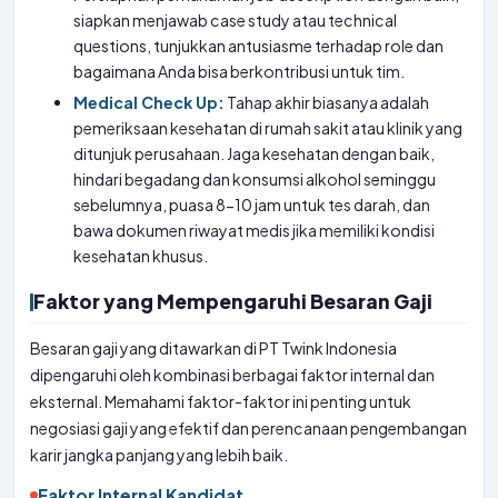
siapkan menjawab case study atau technical
questions, tunjukkan antusiasme terhadap role dan
bagaimana Anda bisa berkontribusi untuk tim.
Medical Check Up:
Tahap akhir biasanya adalah
pemeriksaan kesehatan di rumah sakit atau klinik yang
ditunjuk perusahaan. Jaga kesehatan dengan baik,
hindari begadang dan konsumsi alkohol seminggu
sebelumnya, puasa 8-10 jam untuk tes darah, dan
bawa dokumen riwayat medis jika memiliki kondisi
kesehatan khusus.
Faktor yang Mempengaruhi Besaran Gaji
Besaran gaji yang ditawarkan di PT Twink Indonesia
dipengaruhi oleh kombinasi berbagai faktor internal dan
eksternal. Memahami faktor-faktor ini penting untuk
negosiasi gaji yang efektif dan perencanaan pengembangan
karir jangka panjang yang lebih baik.
Faktor Internal Kandidat