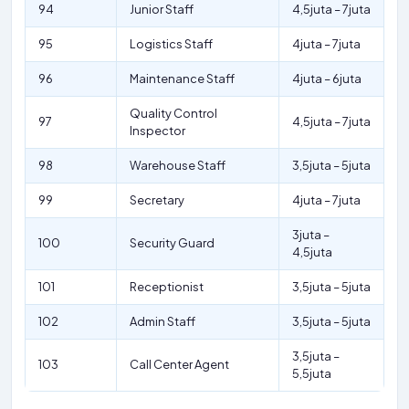
94
Junior Staff
4,5juta – 7juta
95
Logistics Staff
4juta – 7juta
96
Maintenance Staff
4juta – 6juta
Quality Control
97
4,5juta – 7juta
Inspector
98
Warehouse Staff
3,5juta – 5juta
99
Secretary
4juta – 7juta
3juta –
100
Security Guard
4,5juta
101
Receptionist
3,5juta – 5juta
102
Admin Staff
3,5juta – 5juta
3,5juta –
103
Call Center Agent
5,5juta