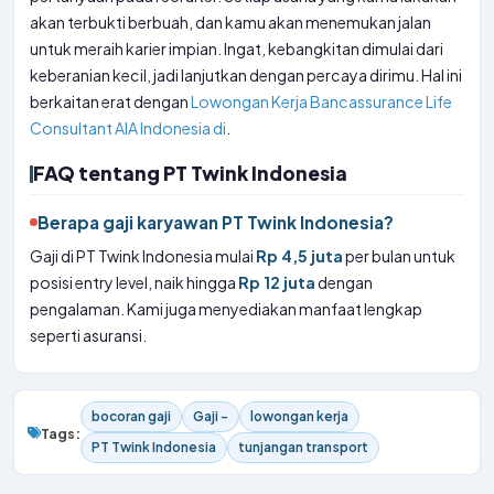
akan terbukti berbuah, dan kamu akan menemukan jalan
untuk meraih karier impian. Ingat, kebangkitan dimulai dari
keberanian kecil, jadi lanjutkan dengan percaya dirimu. Hal ini
berkaitan erat dengan
Lowongan Kerja Bancassurance Life
Consultant AIA Indonesia di
.
FAQ tentang PT Twink Indonesia
Berapa gaji karyawan PT Twink Indonesia?
Gaji di PT Twink Indonesia mulai
Rp 4,5 juta
per bulan untuk
posisi entry level, naik hingga
Rp 12 juta
dengan
pengalaman. Kami juga menyediakan manfaat lengkap
seperti asuransi.
bocoran gaji
Gaji -
lowongan kerja
Tags:
PT Twink Indonesia
tunjangan transport