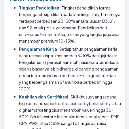
Tingkat Pendidikan:
Tingkat pendidikan formal
berpengaruh signifikan pada starting salary. Umumnya
terdapat perbedaan 20-30% antara lulusan D3, S1,
dan S2 untuk posisi yang sama. Pendidikan dari
universitas ternama atau jurusan yang langka juga bisa
menambah premium 10-15%.
Pengalaman Kerja:
Setiap tahun pengalaman kerja
yang relevan dapat menambah 5-10% dari gaji dasar.
Pengalaman di perusahaan multinasional atau industri
sejenis biasanya lebih dihargai dibanding pengalaman
di startup atau industri berbeda. Fresh graduate dan
yang berpengalaman 5 tahun bisa berbeda hingga
100%.
Keahlian dan Sertifikasi:
Skill khusus yang sedang
high demand seperti data science, cybersecurity, atau
digital marketing bisa menambah value hingga 30-
50%. Sertifikasi profesional internasional seperti PMP,
CPA, AWS, atau CISSP sangat dihargai dan bisa