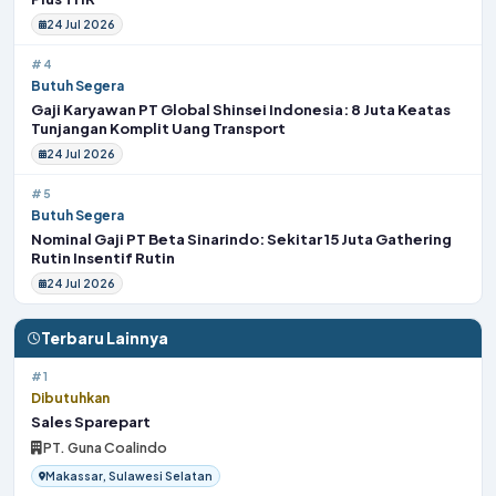
Butuh Segera
Gaji Karyawan PT Global Shinsei Indonesia: 8 Juta Keatas
Tunjangan Komplit Uang Transport
24 Jul 2026
#5
Butuh Segera
Nominal Gaji PT Beta Sinarindo: Sekitar 15 Juta Gathering
Rutin Insentif Rutin
24 Jul 2026
Terbaru Lainnya
#1
Dibutuhkan
Sales Sparepart
PT. Guna Coalindo
Makassar, Sulawesi Selatan
#2
Butuh Cepat!
QS Manager