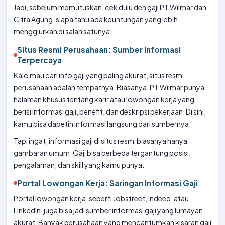
Jadi, sebelum memutuskan, cek dulu deh gaji PT Wilmar dan
Citra Agung, siapa tahu ada keuntungan yang lebih
menggiurkan di salah satunya!
Situs Resmi Perusahaan: Sumber Informasi
Terpercaya
Kalo mau cari info gaji yang paling akurat, situs resmi
perusahaan adalah tempatnya. Biasanya, PT Wilmar punya
halaman khusus tentang karir atau lowongan kerja yang
berisi informasi gaji, benefit, dan deskripsi pekerjaan. Di sini,
kamu bisa dapetin informasi langsung dari sumbernya.
Tapi ingat, informasi gaji di situs resmi biasanya hanya
gambaran umum. Gaji bisa berbeda tergantung posisi,
pengalaman, dan skill yang kamu punya.
Portal Lowongan Kerja: Saringan Informasi Gaji
Portal lowongan kerja, seperti Jobstreet, Indeed, atau
LinkedIn, juga bisa jadi sumber informasi gaji yang lumayan
akurat. Banyak perusahaan yang mencantumkan kisaran gaji