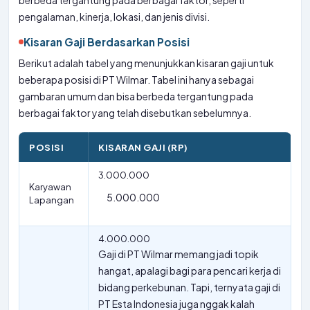
berbeda tergantung pada berbagai faktor, seperti
pengalaman, kinerja, lokasi, dan jenis divisi.
Kisaran Gaji Berdasarkan Posisi
Berikut adalah tabel yang menunjukkan kisaran gaji untuk
beberapa posisi di PT Wilmar. Tabel ini hanya sebagai
gambaran umum dan bisa berbeda tergantung pada
berbagai faktor yang telah disebutkan sebelumnya.
POSISI
KISARAN GAJI (RP)
3.000.000
Karyawan
5.000.000
Lapangan
4.000.000
Gaji di PT Wilmar memang jadi topik
hangat, apalagi bagi para pencari kerja di
bidang perkebunan. Tapi, ternyata gaji di
PT Esta Indonesia juga nggak kalah