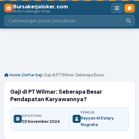
Bursakerjaloker.com
Portal Lowongan Kerja
Home
Daftar Gaji
Gaji di PT Wilmar: Seberapa Besa...
Gaji di PT Wilmar: Seberapa Besar
Pendapatan Karyawannya?
PENULIS
DIPOSTING
Rayyan Al Dziqry
03 November 2024
Nugraha