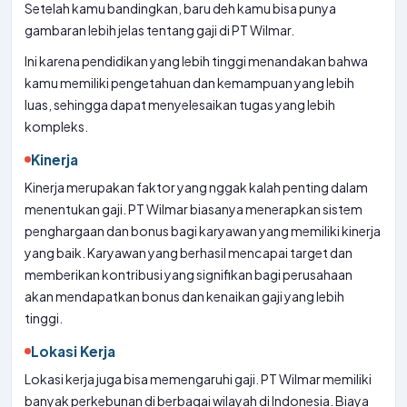
Setelah kamu bandingkan, baru deh kamu bisa punya
gambaran lebih jelas tentang gaji di PT Wilmar.
Ini karena pendidikan yang lebih tinggi menandakan bahwa
kamu memiliki pengetahuan dan kemampuan yang lebih
luas, sehingga dapat menyelesaikan tugas yang lebih
kompleks.
Kinerja
Kinerja merupakan faktor yang nggak kalah penting dalam
menentukan gaji. PT Wilmar biasanya menerapkan sistem
penghargaan dan bonus bagi karyawan yang memiliki kinerja
yang baik. Karyawan yang berhasil mencapai target dan
memberikan kontribusi yang signifikan bagi perusahaan
akan mendapatkan bonus dan kenaikan gaji yang lebih
tinggi.
Lokasi Kerja
Lokasi kerja juga bisa memengaruhi gaji. PT Wilmar memiliki
banyak perkebunan di berbagai wilayah di Indonesia. Biaya