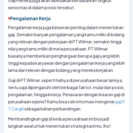
Gaji mereka juga akan dibedakan berdasarkan tingkat
senioritas di dalam posisi tersebut.
Pengalaman Kerja
Pengalaman kerja juga berperan penting dalam menentukan
gaji. Semakin banyak pengalaman yang kamu miliki di bidang
yang relevan dengan pekerjaan di PT Wilmar, semakin tinggi
nilai yang kamu miliki di mata perusahaan. PT Wilmar
biasanya memberikan penghargaan berupa gaji yang lebih
tinggi kepada karyawan dengan pengalaman kerja yang lebih
lama dan relevan dengan bidang yang mereka kerjakan.
Gaji di PT Wilmar, seperti halnya di perusahaan besar lainnya,
tentu saja dipengaruhi oleh berbagai faktor, mulai dari posisi,
pengalaman, hingga kinerja. Penasaran dengan kisaran gaji di
perusahaan sejenis? Kamu bisa cek informasi mengenai
gaji P
T Cargill
sebagai bahan perbandingan.
Membandingkan gaji di kedua perusahaan ini bisa jadi
langkah awal untuk menentukan strategi karirmu, lho!