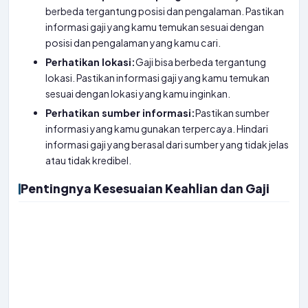
berbeda tergantung posisi dan pengalaman. Pastikan
informasi gaji yang kamu temukan sesuai dengan
posisi dan pengalaman yang kamu cari.
Perhatikan lokasi:
Gaji bisa berbeda tergantung
lokasi. Pastikan informasi gaji yang kamu temukan
sesuai dengan lokasi yang kamu inginkan.
Perhatikan sumber informasi:
Pastikan sumber
informasi yang kamu gunakan terpercaya. Hindari
informasi gaji yang berasal dari sumber yang tidak jelas
atau tidak kredibel.
Pentingnya Kesesuaian Keahlian dan Gaji
Ngomongin gaji, pasti kamu pengin dapat gaji yang sesuai
dengan kerja keras dan keahlian yang kamu punya, kan? Tapi,
jangan cuma fokus ke angka aja. Penting banget buat kamu