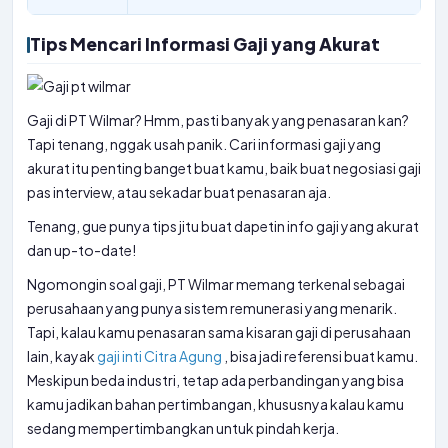
Tips Mencari Informasi Gaji yang Akurat
Gaji di PT Wilmar? Hmm, pasti banyak yang penasaran kan?
Tapi tenang, nggak usah panik. Cari informasi gaji yang
akurat itu penting banget buat kamu, baik buat negosiasi gaji
pas interview, atau sekadar buat penasaran aja.
Tenang, gue punya tips jitu buat dapetin info gaji yang akurat
dan up-to-date!
Ngomongin soal gaji, PT Wilmar memang terkenal sebagai
perusahaan yang punya sistem remunerasi yang menarik.
Tapi, kalau kamu penasaran sama kisaran gaji di perusahaan
lain, kayak
gaji inti Citra Agung
, bisa jadi referensi buat kamu.
Meskipun beda industri, tetap ada perbandingan yang bisa
kamu jadikan bahan pertimbangan, khususnya kalau kamu
sedang mempertimbangkan untuk pindah kerja.