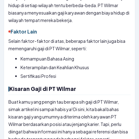
hidup di setiap wilayah tentu berbeda-beda. PT Wilmar
biasanya menyesuaikan gaji karyawan dengan biaya hidup di
wilayah tempat mereka bekerja.
Faktor Lain
Selain faktor-faktor di atas, beberapa faktor lain juga bisa
memengaruhi gaji di PT Wilmar, seperti:
Kemampuan Bahasa Asing
Keterampilan dan Keahlian Khusus
Sertifikasi Profesi
Kisaran Gaji di PT Wilmar
Buat kamu yang pengin tau berapa sih gaji di PT Wilmar,
simak artikel ini sampai habis ya! Di sini, kita bakal bahas
kisaran gaji yang umumnya diterima oleh karyawan PT
Wilmar berdasarkan posisi atau jenjang karier. Tapi, perlu
diingat bahwa informasi ini hanya sebagai referensi dan bisa