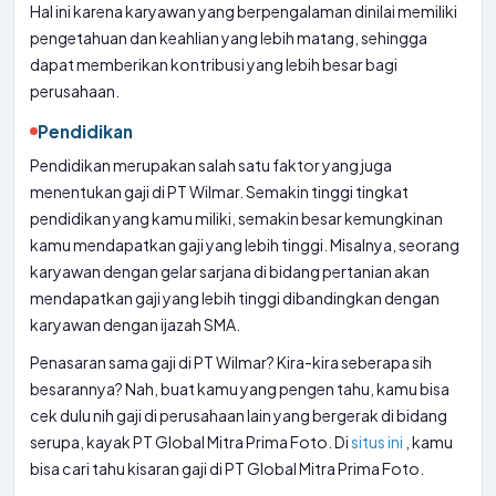
Hal ini karena karyawan yang berpengalaman dinilai memiliki
pengetahuan dan keahlian yang lebih matang, sehingga
dapat memberikan kontribusi yang lebih besar bagi
perusahaan.
Pendidikan
Pendidikan merupakan salah satu faktor yang juga
menentukan gaji di PT Wilmar. Semakin tinggi tingkat
pendidikan yang kamu miliki, semakin besar kemungkinan
kamu mendapatkan gaji yang lebih tinggi. Misalnya, seorang
karyawan dengan gelar sarjana di bidang pertanian akan
mendapatkan gaji yang lebih tinggi dibandingkan dengan
karyawan dengan ijazah SMA.
Penasaran sama gaji di PT Wilmar? Kira-kira seberapa sih
besarannya? Nah, buat kamu yang pengen tahu, kamu bisa
cek dulu nih gaji di perusahaan lain yang bergerak di bidang
serupa, kayak PT Global Mitra Prima Foto. Di
situs ini
, kamu
bisa cari tahu kisaran gaji di PT Global Mitra Prima Foto.