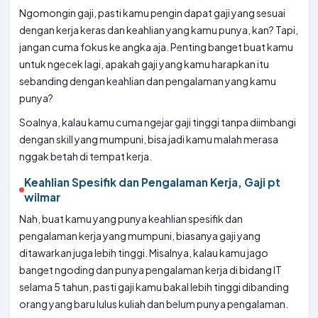
untuk ngecek lagi, apakah gaji yang kamu harapkan itu
sebanding dengan keahlian dan pengalaman yang kamu
punya?
Soalnya, kalau kamu cuma ngejar gaji tinggi tanpa diimbangi
dengan skill yang mumpuni, bisa jadi kamu malah merasa
nggak betah di tempat kerja.
Keahlian Spesifik dan Pengalaman Kerja, Gaji pt
wilmar
Nah, buat kamu yang punya keahlian spesifik dan
pengalaman kerja yang mumpuni, biasanya gaji yang
ditawarkan juga lebih tinggi. Misalnya, kalau kamu jago
banget ngoding dan punya pengalaman kerja di bidang IT
selama 5 tahun, pasti gaji kamu bakal lebih tinggi dibanding
orang yang baru lulus kuliah dan belum punya pengalaman.
Keahlian Spesifik:
Keahlian yang spesifik dan langka,
seperti keahlian di bidang data science, AI, atau cyber
security, biasanya dihargai lebih tinggi.