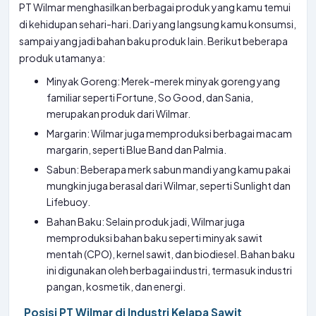
PT Wilmar menghasilkan berbagai produk yang kamu temui
di kehidupan sehari-hari. Dari yang langsung kamu konsumsi,
sampai yang jadi bahan baku produk lain. Berikut beberapa
produk utamanya:
Minyak Goreng: Merek-merek minyak goreng yang
familiar seperti Fortune, So Good, dan Sania,
merupakan produk dari Wilmar.
Margarin: Wilmar juga memproduksi berbagai macam
margarin, seperti Blue Band dan Palmia.
Sabun: Beberapa merk sabun mandi yang kamu pakai
mungkin juga berasal dari Wilmar, seperti Sunlight dan
Lifebuoy.
Bahan Baku: Selain produk jadi, Wilmar juga
memproduksi bahan baku seperti minyak sawit
mentah (CPO), kernel sawit, dan biodiesel. Bahan baku
ini digunakan oleh berbagai industri, termasuk industri
pangan, kosmetik, dan energi.
Posisi PT Wilmar di Industri Kelapa Sawit