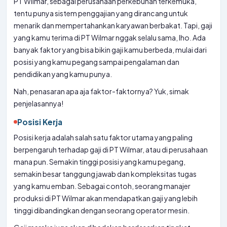
PT Wilmar, sebagai perusahaan perkebunan terkemuka,
tentu punya sistem penggajian yang dirancang untuk
menarik dan mempertahankan karyawan berbakat. Tapi, gaji
yang kamu terima di PT Wilmar nggak selalu sama, lho. Ada
banyak faktor yang bisa bikin gaji kamu berbeda, mulai dari
posisi yang kamu pegang sampai pengalaman dan
pendidikan yang kamu punya.
Nah, penasaran apa aja faktor-faktornya? Yuk, simak
penjelasannya!
Posisi Kerja
Posisi kerja adalah salah satu faktor utama yang paling
berpengaruh terhadap gaji di PT Wilmar, atau di perusahaan
mana pun. Semakin tinggi posisi yang kamu pegang,
semakin besar tanggung jawab dan kompleksitas tugas
yang kamu emban. Sebagai contoh, seorang manajer
produksi di PT Wilmar akan mendapatkan gaji yang lebih
tinggi dibandingkan dengan seorang operator mesin.