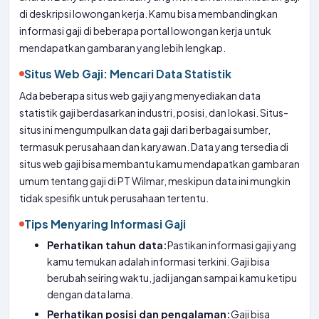
di deskripsi lowongan kerja. Kamu bisa membandingkan
informasi gaji di beberapa portal lowongan kerja untuk
mendapatkan gambaran yang lebih lengkap.
Situs Web Gaji: Mencari Data Statistik
Ada beberapa situs web gaji yang menyediakan data
statistik gaji berdasarkan industri, posisi, dan lokasi. Situs-
situs ini mengumpulkan data gaji dari berbagai sumber,
termasuk perusahaan dan karyawan. Data yang tersedia di
situs web gaji bisa membantu kamu mendapatkan gambaran
umum tentang gaji di PT Wilmar, meskipun data ini mungkin
tidak spesifik untuk perusahaan tertentu.
Tips Menyaring Informasi Gaji
Perhatikan tahun data:
Pastikan informasi gaji yang
kamu temukan adalah informasi terkini. Gaji bisa
berubah seiring waktu, jadi jangan sampai kamu ketipu
dengan data lama.
Perhatikan posisi dan pengalaman:
Gaji bisa