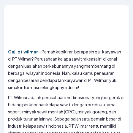
Gaji pt wilmar
– Pernah kepikiran berapa sih gaji karyawan
di PT Wilmar? Perusahaan kelapa sawit raksasa ini dikenal
dengan luas lahan perkebunannya yang membentang di
berbagai wilayah Indonesia. Nah, kalau kamu penasaran
dengan besaran pendapatan karyawan di PT Wilmar, yuk
simak informasi selengkapnya di sini!
PT Wilmar adalah perusahaan multinasional yang bergerak di
bidang perkebunan kelapa sawit, dengan produk utama
seperti minyak sawit mentah (CPO), minyak goreng, dan
produk turunan lainnya. Sebagai salah satu pemain besar di
industri kelapa sawit Indonesia, PT Wilmar tentu memiliki