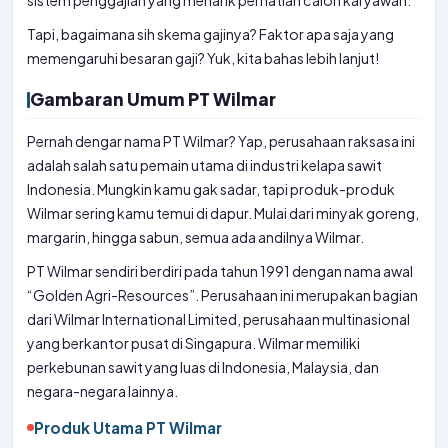
sistem penggajian yang menarik perhatian calon karyawan.
Tapi, bagaimana sih skema gajinya? Faktor apa saja yang
memengaruhi besaran gaji? Yuk, kita bahas lebih lanjut!
Gambaran Umum PT Wilmar
Pernah dengar nama PT Wilmar? Yap, perusahaan raksasa ini
adalah salah satu pemain utama di industri kelapa sawit
Indonesia. Mungkin kamu gak sadar, tapi produk-produk
Wilmar sering kamu temui di dapur. Mulai dari minyak goreng,
margarin, hingga sabun, semua ada andilnya Wilmar.
PT Wilmar sendiri berdiri pada tahun 1991 dengan nama awal
“Golden Agri-Resources”. Perusahaan ini merupakan bagian
dari Wilmar International Limited, perusahaan multinasional
yang berkantor pusat di Singapura. Wilmar memiliki
perkebunan sawit yang luas di Indonesia, Malaysia, dan
negara-negara lainnya.
Produk Utama PT Wilmar