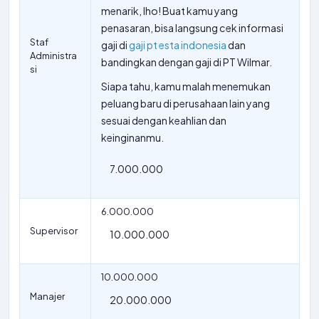
menarik, lho! Buat kamu yang
penasaran, bisa langsung cek informasi
Staf
gaji di
gaji pt esta indonesia
dan
Administra
bandingkan dengan gaji di PT Wilmar.
si
Siapa tahu, kamu malah menemukan
peluang baru di perusahaan lain yang
sesuai dengan keahlian dan
keinginanmu.
7.000.000
6.000.000
Supervisor
10.000.000
10.000.000
Manajer
20.000.000