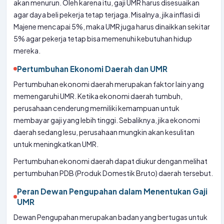
akan menurun. Oleh karena itu, gaji UMR harus disesuaikan
agar daya beli pekerja tetap terjaga. Misalnya, jika inflasi di
Majene mencapai 5%, maka UMR juga harus dinaikkan sekitar
5% agar pekerja tetap bisa memenuhi kebutuhan hidup
mereka.
Pertumbuhan Ekonomi Daerah dan UMR
Pertumbuhan ekonomi daerah merupakan faktor lain yang
memengaruhi UMR. Ketika ekonomi daerah tumbuh,
perusahaan cenderung memiliki kemampuan untuk
membayar gaji yang lebih tinggi. Sebaliknya, jika ekonomi
daerah sedang lesu, perusahaan mungkin akan kesulitan
untuk meningkatkan UMR.
Pertumbuhan ekonomi daerah dapat diukur dengan melihat
pertumbuhan PDB (Produk Domestik Bruto) daerah tersebut.
Peran Dewan Pengupahan dalam Menentukan Gaji
UMR
Dewan Pengupahan merupakan badan yang bertugas untuk