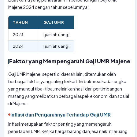
Majene 2024 dengan tahun sebelumnya:
TAHUN
GAJI UMR
2023
[jumlah uang]
2024
[jumlah uang]
Faktor yang Mempengaruhi Gaji UMR Majene
Gaji UMR Majene, seperti di daerah lain, ditentukan oleh
berbagai faktor yang saling terkait. Ini bukan sekadar angka
yang muncul tiba-tiba, melainkan hasil dari pertimbangan
matang yang melibatkan berbagai aspek ekonomi dan sosial
di Majene.
Inflasi dan Pengaruhnya Terhadap Gaji UMR
Inflasi merupakan faktor penting yang memengaruhi
penetapan UMR. Ketika harga barang dan jasa naik, nilai uang