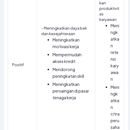
kan
produktivit
as
karyawan
Meni
– Meningkatkan daya beli
ngk
dan kesejahteraan
atka
Meningkatkan
n
motivasi kerja
rete
Mempermudah
nsi
akses kredit
Positif
kary
Mendorong
awa
peningkatan skill
n
Meningkatkan
Meni
persaingan di pasar
ngk
tenaga kerja
atka
n
citra
peru
saha