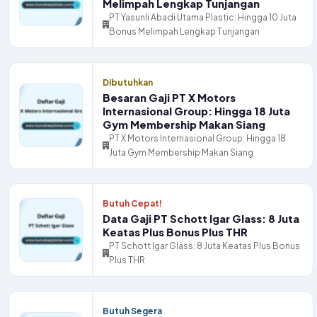
Melimpah Lengkap Tunjangan
PT Yasunli Abadi Utama Plastic: Hingga 10 Juta
Bonus Melimpah Lengkap Tunjangan
Dibutuhkan
Besaran Gaji PT X Motors
Internasional Group: Hingga 18 Juta
Gym Membership Makan Siang
PT X Motors Internasional Group: Hingga 18
Juta Gym Membership Makan Siang
Butuh Cepat!
Data Gaji PT Schott Igar Glass: 8 Juta
Keatas Plus Bonus Plus THR
PT Schott Igar Glass: 8 Juta Keatas Plus Bonus
Plus THR
Butuh Segera