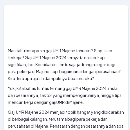
Mau tahu berapa sih gaji UMR Majene tahun ini? Siap-siap
terkejut! Gaji UMR Majene 2024 ternyata naik cukup
signifikan, lho. Kenaikan ini tentu saja jadi angin segar bagi
para pekerja di Majene, tapi bagaimana dengan perusahaan?
Kira-kira apa aja sih dampaknya buat mereka?
Yuk, kita bahas tuntas tentang gaji UMR Majene 2024, mulai
dari besarannya, faktor yang mempengaruhinya, hingga tips
mencari kerja dengan gaji UMR di Majene.
Gaji UMR Majene 2024 menjadi topik hangat yang dibicarakan
di berbagai kalangan, terutama bagi para pekerja dan
perusahaan di Majene. Penasaran dengan besarannya dan apa