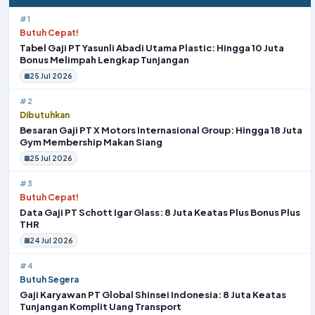
#1
Butuh Cepat!
Tabel Gaji PT Yasunli Abadi Utama Plastic: Hingga 10 Juta
Bonus Melimpah Lengkap Tunjangan
25 Jul 2026
#2
Dibutuhkan
Besaran Gaji PT X Motors Internasional Group: Hingga 18 Juta
Gym Membership Makan Siang
25 Jul 2026
#3
Butuh Cepat!
Data Gaji PT Schott Igar Glass: 8 Juta Keatas Plus Bonus Plus
THR
24 Jul 2026
#4
Butuh Segera
Gaji Karyawan PT Global Shinsei Indonesia: 8 Juta Keatas
Tunjangan Komplit Uang Transport