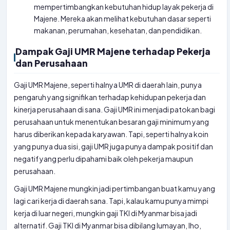
mempertimbangkan kebutuhan hidup layak pekerja di
Majene. Mereka akan melihat kebutuhan dasar seperti
makanan, perumahan, kesehatan, dan pendidikan.
Dampak Gaji UMR Majene terhadap Pekerja
dan Perusahaan
Gaji UMR Majene, seperti halnya UMR di daerah lain, punya
pengaruh yang signifikan terhadap kehidupan pekerja dan
kinerja perusahaan di sana. Gaji UMR ini menjadi patokan bagi
perusahaan untuk menentukan besaran gaji minimum yang
harus diberikan kepada karyawan. Tapi, seperti halnya koin
yang punya dua sisi, gaji UMR juga punya dampak positif dan
negatif yang perlu dipahami baik oleh pekerja maupun
perusahaan.
Gaji UMR Majene mungkin jadi pertimbangan buat kamu yang
lagi cari kerja di daerah sana. Tapi, kalau kamu punya mimpi
kerja di luar negeri, mungkin gaji TKI di Myanmar bisa jadi
alternatif. Gaji TKI di Myanmar bisa dibilang lumayan, lho,