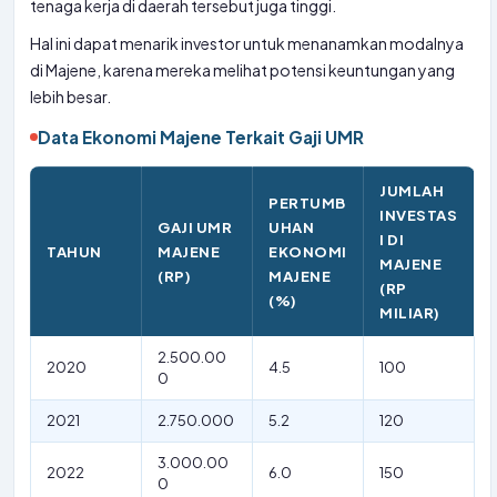
tenaga kerja di daerah tersebut juga tinggi.
Hal ini dapat menarik investor untuk menanamkan modalnya
di Majene, karena mereka melihat potensi keuntungan yang
lebih besar.
Data Ekonomi Majene Terkait Gaji UMR
JUMLAH
PERTUMB
INVESTAS
GAJI UMR
UHAN
I DI
TAHUN
MAJENE
EKONOMI
MAJENE
(RP)
MAJENE
(RP
(%)
MILIAR)
2.500.00
2020
4.5
100
0
2021
2.750.000
5.2
120
3.000.00
2022
6.0
150
0