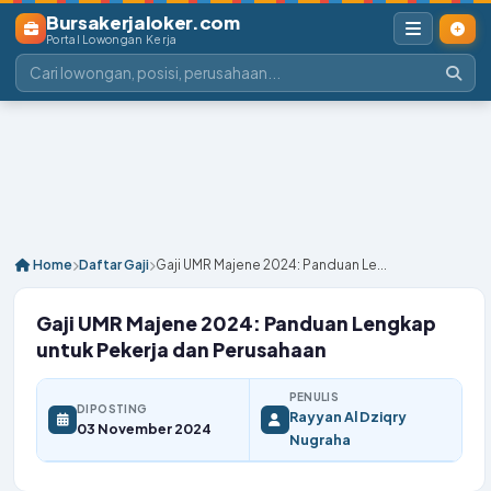
Bursakerjaloker.com
Portal Lowongan Kerja
Home
Daftar Gaji
Gaji UMR Majene 2024: Panduan Le...
Gaji UMR Majene 2024: Panduan Lengkap
untuk Pekerja dan Perusahaan
PENULIS
DIPOSTING
Rayyan Al Dziqry
03 November 2024
Nugraha