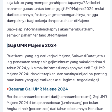
saja faktor yang mempengaruhi penetapannya? Artikel ini
akan mengupas tuntas tentang gaji UMR Majene 2024, mulai
dari besarannya, faktor yang mempengaruhinya, hingga
dampaknya bagi pekerja dan perusahaan di Majene.
Siap-siap, informasi lengkapnya akan membuat kamu
semakin paham tentang UMR Majene!
Gaji UMR Majene 2024
Buat kamu yang lagi cari kerja di Majene, Sulawesi Barat, atau
lagi penasaran berapa sih gaji minimum yang bakal diterima di
tahun 2024, yuk simak informasi lengkapnya di sini! Gaji UMR
Majene 2024 udah ditetapkan, dan pastinya ini jadi hal penting
buat kamu yang lagi cari kerja atau lagi mau negosiasi gaji.
Besaran Gaji UMR Majene 2024
Berdasarkan sumber resmi dari [nama sumber resmi], Gaji UMR
Majene 2024 ditetapkan sebesar [jumlah uang] per bulan.
Angka ini naik [persentase] dari tahun sebelumnya. Kenaikan