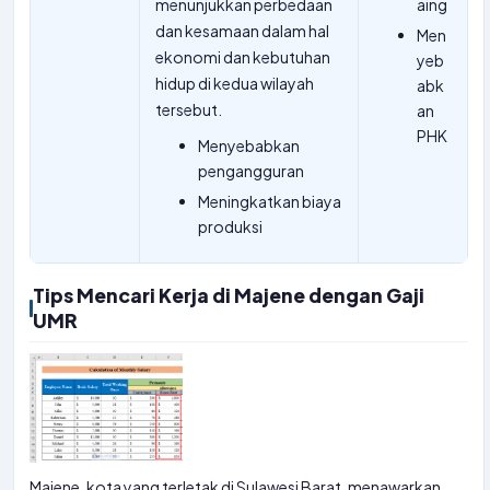
menunjukkan perbedaan
aing
dan kesamaan dalam hal
Men
ekonomi dan kebutuhan
yeb
hidup di kedua wilayah
abk
tersebut.
an
PHK
Menyebabkan
pengangguran
Meningkatkan biaya
produksi
Tips Mencari Kerja di Majene dengan Gaji
UMR
Majene, kota yang terletak di Sulawesi Barat, menawarkan