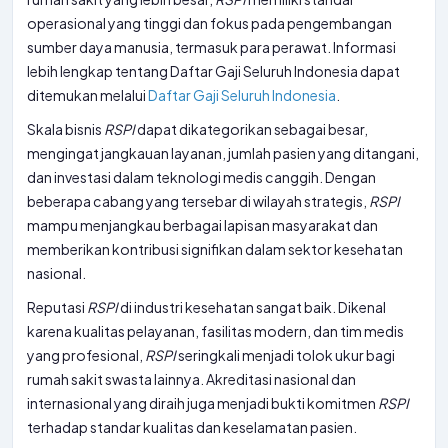
operasional yang tinggi dan fokus pada pengembangan
sumber daya manusia, termasuk para perawat. Informasi
lebih lengkap tentang Daftar Gaji Seluruh Indonesia dapat
ditemukan melalui
Daftar Gaji Seluruh Indonesia
.
Skala bisnis
RSPI
dapat dikategorikan sebagai besar,
mengingat jangkauan layanan, jumlah pasien yang ditangani,
dan investasi dalam teknologi medis canggih. Dengan
beberapa cabang yang tersebar di wilayah strategis,
RSPI
mampu menjangkau berbagai lapisan masyarakat dan
memberikan kontribusi signifikan dalam sektor kesehatan
nasional.
Reputasi
RSPI
di industri kesehatan sangat baik. Dikenal
karena kualitas pelayanan, fasilitas modern, dan tim medis
yang profesional,
RSPI
seringkali menjadi tolok ukur bagi
rumah sakit swasta lainnya. Akreditasi nasional dan
internasional yang diraih juga menjadi bukti komitmen
RSPI
terhadap standar kualitas dan keselamatan pasien.