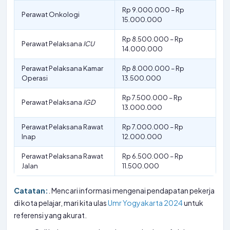
Rp 9.000.000 – Rp
Perawat Onkologi
15.000.000
Rp 8.500.000 – Rp
Perawat Pelaksana
ICU
14.000.000
Perawat Pelaksana Kamar
Rp 8.000.000 – Rp
Operasi
13.500.000
Rp 7.500.000 – Rp
Perawat Pelaksana
IGD
13.000.000
Perawat Pelaksana Rawat
Rp 7.000.000 – Rp
Inap
12.000.000
Perawat Pelaksana Rawat
Rp 6.500.000 – Rp
Jalan
11.500.000
Catatan:
. Mencari informasi mengenai pendapatan pekerja
di kota pelajar, mari kita ulas
Umr Yogyakarta 2024
untuk
referensi yang akurat.