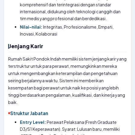
komprehensif dan terintegrasi dengan standar
internasional, didukung oleh teknologi canggih dan
tim medis yang profesional dan berdedikasi.
Nilai-nilai:
Integritas, Profesionalisme, Empati,
Inovasi, Kolaborasi
Jenjang Karir
Rumah Sakit Pondok Indah memiliki sistem jenjang karir yang
terstruktur untuk para perawat, memungkinkan mereka
untuk mengembangkan keterampilan dan pengetahuan
seiring berjalannya waktu. Sistem ini memberikan
kesempatan bagi perawat untuk naik ke posisi yang lebih
tinggi berdasarkan pengalaman, kualifikasi, dan kinerja yang
baik.
Struktur Jabatan
Entry Level:
Perawat Pelaksana (Fresh Graduate
D3/S1 Keperawatan). Syarat: Lulusan baru, memiliki