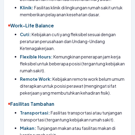
Klinik:
Fasilitas klinik di lingkungan rumah sakit untuk
memberikan pelayanan kesehatan dasar.
Work-Life Balance
Cuti:
Kebijakan cuti yang fleksibel sesuai dengan
peraturan perusahaan dan Undang-Undang
Ketenagakerjaan.
Flexible Hours:
Kemungkinan penerapan jam kerja
fleksibel untuk beberapa posisi (tergantung kebijakan
rumah sakit).
Remote Work:
Kebijakan remote work belum umum
diterapkan untuk posisi perawat (mengingat sifat
pekerjaan yang membutuhkan kehadiran fisik).
Fasilitas Tambahan
Transportasi:
Fasilitas transportasi atau tunjangan
transportasi (tergantung kebijakan rumah sakit).
Makan:
Tunjangan makan atau fasilitas makan di