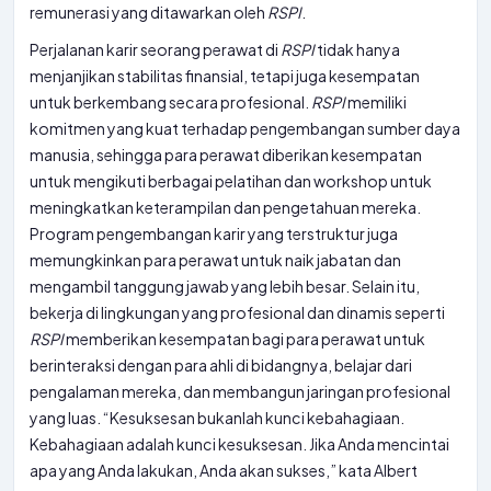
remunerasi yang ditawarkan oleh
RSPI
.
Perjalanan karir seorang perawat di
RSPI
tidak hanya
menjanjikan stabilitas finansial, tetapi juga kesempatan
untuk berkembang secara profesional.
RSPI
memiliki
komitmen yang kuat terhadap pengembangan sumber daya
manusia, sehingga para perawat diberikan kesempatan
untuk mengikuti berbagai pelatihan dan workshop untuk
meningkatkan keterampilan dan pengetahuan mereka.
Program pengembangan karir yang terstruktur juga
memungkinkan para perawat untuk naik jabatan dan
mengambil tanggung jawab yang lebih besar. Selain itu,
bekerja di lingkungan yang profesional dan dinamis seperti
RSPI
memberikan kesempatan bagi para perawat untuk
berinteraksi dengan para ahli di bidangnya, belajar dari
pengalaman mereka, dan membangun jaringan profesional
yang luas. “Kesuksesan bukanlah kunci kebahagiaan.
Kebahagiaan adalah kunci kesuksesan. Jika Anda mencintai
apa yang Anda lakukan, Anda akan sukses,” kata Albert