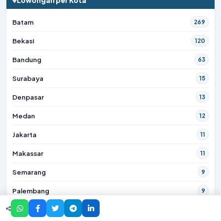
Lowongan per Kota
Batam
269
Bekasi
120
Bandung
63
Surabaya
15
Denpasar
13
Medan
12
Jakarta
11
Makassar
11
Semarang
9
Palembang
9
Artikel Terkait