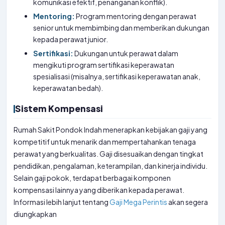
komunikasi efektif, penanganan konflik).
Mentoring:
Program mentoring dengan perawat
senior untuk membimbing dan memberikan dukungan
kepada perawat junior.
Sertifikasi:
Dukungan untuk perawat dalam
mengikuti program sertifikasi keperawatan
spesialisasi (misalnya, sertifikasi keperawatan anak,
keperawatan bedah).
Sistem Kompensasi
Rumah Sakit Pondok Indah menerapkan kebijakan gaji yang
kompetitif untuk menarik dan mempertahankan tenaga
perawat yang berkualitas. Gaji disesuaikan dengan tingkat
pendidikan, pengalaman, keterampilan, dan kinerja individu.
Selain gaji pokok, terdapat berbagai komponen
kompensasi lainnya yang diberikan kepada perawat.
Informasi lebih lanjut tentang
Gaji Mega Perintis
akan segera
diungkapkan