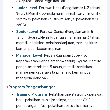
STR
(Surat Tanda Registrasi) aktif.
Junior Level:
Perawat Mahir (Pengalaman 1-3 tahun).
Syarat: Memiliki pengalaman minimal 1 tahun, memiliki
sertifikasi pelatihan khusus (misalnya, pelatihan
ICU
,
NICU
).
Senior Level:
Perawat Senior (Pengalaman 3-5
tahun). Syarat: Memiliki pengalaman minimal 3 tahun,
memiliki sertifikasi pelatihan lanjutan, menunjukkan
kemampuan kepemimpinan.
Manager Level:
Kepala Ruangan/Supervisor
Keperawatan (Pengalaman 5+ tahun). Syarat: Memiliki
pengalaman minimal 5 tahun, memiliki sertifikasi
manajemen keperawatan, memiliki kemampuan
manajerial yang baik.
Program Pengembangan
Training Program:
Pelatihan orientasi untuk perawat
baru, pelatihan teknis (misalnya, pelatihan
EKG
,
pemasangan infus), pelatihan soft skills (misalnya,