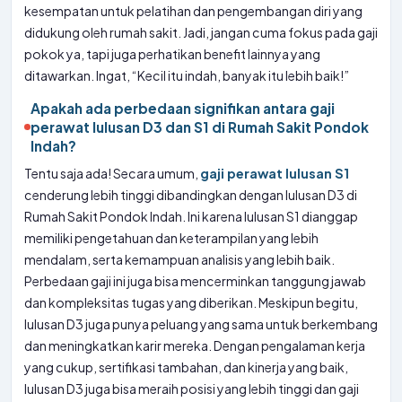
kesempatan untuk pelatihan dan pengembangan diri yang
didukung oleh rumah sakit. Jadi, jangan cuma fokus pada gaji
pokok ya, tapi juga perhatikan benefit lainnya yang
ditawarkan. Ingat, “Kecil itu indah, banyak itu lebih baik!”
Apakah ada perbedaan signifikan antara gaji
perawat lulusan D3 dan S1 di Rumah Sakit Pondok
Indah?
Tentu saja ada! Secara umum,
gaji perawat lulusan S1
cenderung lebih tinggi dibandingkan dengan lulusan D3 di
Rumah Sakit Pondok Indah. Ini karena lulusan S1 dianggap
memiliki pengetahuan dan keterampilan yang lebih
mendalam, serta kemampuan analisis yang lebih baik.
Perbedaan gaji ini juga bisa mencerminkan tanggung jawab
dan kompleksitas tugas yang diberikan. Meskipun begitu,
lulusan D3 juga punya peluang yang sama untuk berkembang
dan meningkatkan karir mereka. Dengan pengalaman kerja
yang cukup, sertifikasi tambahan, dan kinerja yang baik,
lulusan D3 juga bisa meraih posisi yang lebih tinggi dan gaji