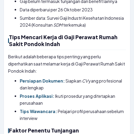
Gaji belum termasuk tunjangan dan benefit lainnya
Data diperbarui per 26 Oktober 2023
Sumber data: Survei Gaji Industri Kesehatan Indonesia
2024 (Konsultan
SDM
terkemuka)
Tips Mencari Kerja di Gaji Perawat Rumah
Sakit Pondok Indah
Berikut adalah beberapa tips penting yang perlu
diperhatikan saat melamar kerja di Gaji Perawat Rumah Sakit
Pondok Indah:
Persiapan Dokumen:
Siapkan
CV
yang profesional
dan lengkap
Proses Aplikasi:
Ikuti prosedur yang ditetapkan
perusahaan
Tips Wawancara:
Pelajari profil perusahaan sebelum
interview
Faktor Penentu Tunjangan