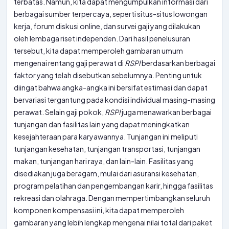
terbatas. Namun, kita dapat mengumpulkan informasi dari
berbagai sumber terpercaya, seperti situs-situs lowongan
kerja, forum diskusi online, dan survei gaji yang dilakukan
oleh lembaga riset independen. Dari hasil penelusuran
tersebut, kita dapat memperoleh gambaran umum
mengenai rentang gaji perawat di
RSPI
berdasarkan berbagai
faktor yang telah disebutkan sebelumnya. Penting untuk
diingat bahwa angka-angka ini bersifat estimasi dan dapat
bervariasi tergantung pada kondisi individual masing-masing
perawat. Selain gaji pokok,
RSPI
juga menawarkan berbagai
tunjangan dan fasilitas lain yang dapat meningkatkan
kesejahteraan para karyawannya. Tunjangan ini meliputi
tunjangan kesehatan, tunjangan transportasi, tunjangan
makan, tunjangan hari raya, dan lain-lain. Fasilitas yang
disediakan juga beragam, mulai dari asuransi kesehatan,
program pelatihan dan pengembangan karir, hingga fasilitas
rekreasi dan olahraga. Dengan mempertimbangkan seluruh
komponen kompensasi ini, kita dapat memperoleh
gambaran yang lebih lengkap mengenai nilai total dari paket