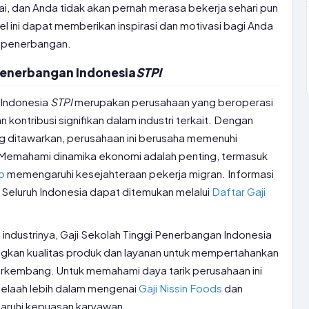
tai, dan Anda tidak akan pernah merasa bekerja sehari pun
l ini dapat memberikan inspirasi dan motivasi bagi Anda
a penerbangan.
 Penerbangan Indonesia
STPI
 Indonesia
STPI
merupakan perusahaan yang beroperasi
 kontribusi signifikan dalam industri terkait. Dengan
g ditawarkan, perusahaan ini berusaha memenuhi
Memahami dinamika ekonomi adalah penting, termasuk
o
memengaruhi kesejahteraan pekerja migran. Informasi
i Seluruh Indonesia dapat ditemukan melalui
Daftar Gaji
industrinya, Gaji Sekolah Tinggi Penerbangan Indonesia
kan kualitas produk dan layanan untuk mempertahankan
berkembang. Untuk memahami daya tarik perusahaan ini
a telaah lebih dalam mengenai
Gaji Nissin Foods
dan
garuhi kepuasan karyawan