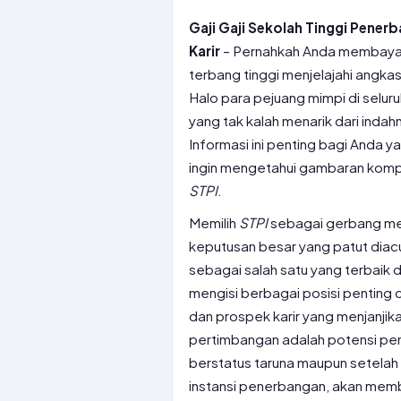
Gaji Gaji Sekolah Tinggi Pener
Karir
– Pernahkah Anda membayan
terbang tinggi menjelajahi angka
Halo para pejuang mimpi di selu
yang tak kalah menarik dari indah
Informasi ini penting bagi Anda y
ingin mengetahui gambaran kompe
STPI
.
Memilih
STPI
sebagai gerbang men
keputusan besar yang patut diacung
sebagai salah satu yang terbaik d
mengisi berbagai posisi penting d
dan prospek karir yang menjanjika
pertimbangan adalah potensi pen
berstatus taruna maupun setelah 
instansi penerbangan, akan mem