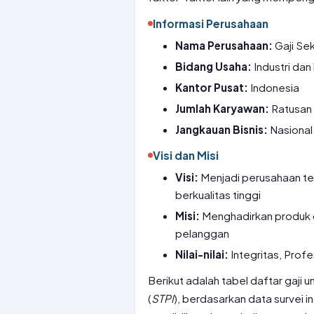
Informasi Perusahaan
Nama Perusahaan:
Gaji Se
Bidang Usaha:
Industri dan
Kantor Pusat:
Indonesia
Jumlah Karyawan:
Ratusan 
Jangkauan Bisnis:
Nasional
Visi dan Misi
Visi:
Menjadi perusahaan te
berkualitas tinggi
Misi:
Menghadirkan produk d
pelanggan
Nilai-nilai:
Integritas, Prof
Berikut adalah tabel daftar gaji 
(
STPI
), berdasarkan data survei i