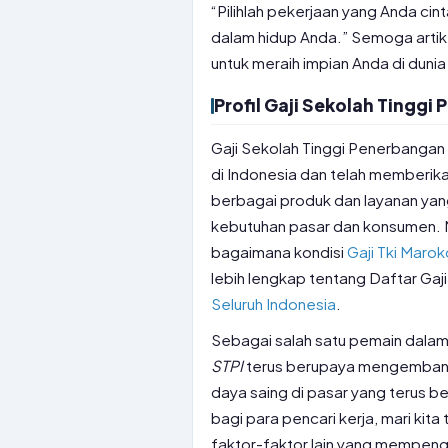
“Pilihlah pekerjaan yang Anda cin
dalam hidup Anda.” Semoga artike
untuk meraih impian Anda di duni
Profil Gaji Sekolah Tinggi
Gaji Sekolah Tinggi Penerbangan
di Indonesia dan telah memberikan
berbagai produk dan layanan yan
kebutuhan pasar dan konsumen. 
bagaimana kondisi
Gaji Tki Marok
lebih lengkap tentang Daftar Gaj
Seluruh Indonesia
.
Sebagai salah satu pemain dalam 
STPI
terus berupaya mengembang
daya saing di pasar yang terus 
bagi para pencari kerja, mari kit
faktor-faktor lain yang mempen