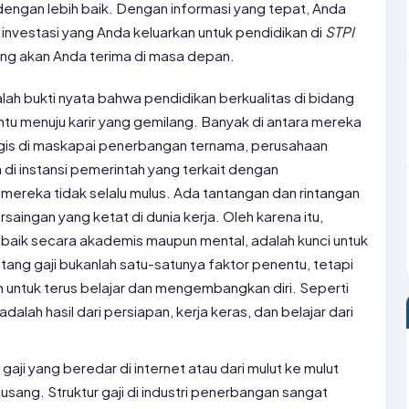
engan lebih baik. Dengan informasi yang tepat, Anda
nvestasi yang Anda keluarkan untuk pendidikan di
STPI
ng akan Anda terima di masa depan.
lah bukti nyata bahwa pendidikan berkualitas di bidang
 menuju karir yang gemilang. Banyak di antara mereka
tegis di maskapai penerbangan ternama, perusahaan
di instansi pemerintah yang terkait dengan
mereka tidak selalu mulus. Ada tantangan dan rintangan
saingan yang ketat di dunia kerja. Oleh karena itu,
 baik secara akademis maupun mental, adalah kunci untuk
tang gaji bukanlah satu-satunya faktor penentu, tetapi
 untuk terus belajar dan mengembangkan diri. Seperti
alah hasil dari persiapan, kerja keras, dan belajar dari
aji yang beredar di internet atau dari mulut ke mulut
 usang. Struktur gaji di industri penerbangan sangat