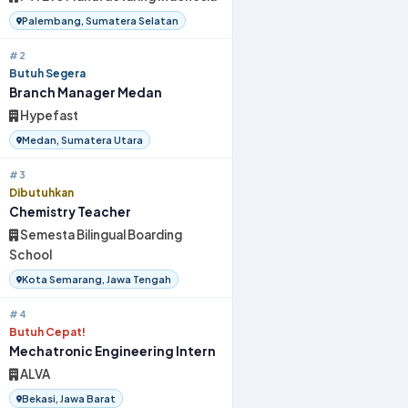
Palembang, Sumatera Selatan
#2
Butuh Segera
Branch Manager Medan
Hypefast
Medan, Sumatera Utara
#3
Dibutuhkan
Chemistry Teacher
Semesta Bilingual Boarding
School
Kota Semarang, Jawa Tengah
#4
Butuh Cepat!
Mechatronic Engineering Intern
ALVA
Bekasi, Jawa Barat