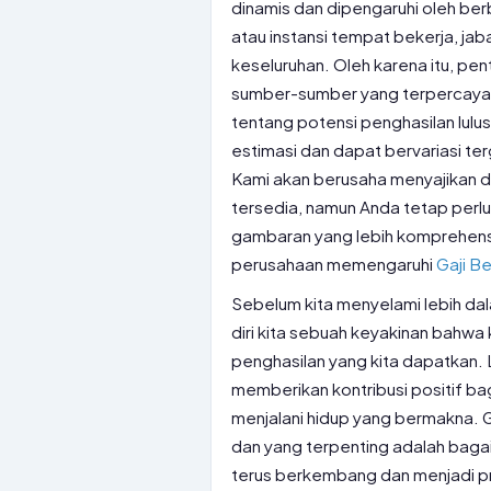
dinamis dan dipengaruhi oleh ber
atau instansi tempat bekerja, ja
keseluruhan. Oleh karena itu, pent
sumber-sumber yang terpercaya. 
tentang potensi penghasilan lulu
estimasi dan dapat bervariasi te
Kami akan berusaha menyajikan d
tersedia, namun Anda tetap perlu
gambaran yang lebih komprehensif
perusahaan memengaruhi
Gaji Be
Sebelum kita menyelami lebih dal
diri kita sebuah keyakinan bahwa
penghasilan yang kita dapatkan. L
memberikan kontribusi positif ba
menjalani hidup yang bermakna. Gaj
dan yang terpenting adalah bag
terus berkembang dan menjadi priba