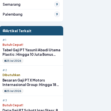
Semarang
9
Palembang
9
Artikel Terkait
#1
Butuh Cepat!
Tabel Gaji PT Yasunli Abadi Utama
Plastic: Hingga 10 Juta Bonus
Melimpah Lengkap Tunjangan
25 Jul 2026
#2
Dibutuhkan
Besaran Gaji PT X Motors
Internasional Group: Hingga 18
Juta Gym Membership Makan
25 Jul 2026
Siang
#3
Butuh Cepat!
Data Gaji PT Schott Igar Glass: 8