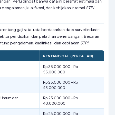
ngan. Perlu diingat bahwa data ini bersifat estimasi dan
pengalaman, kualifikasi, dan kebijakan internal
STPI
.
 rentang gaji rata-rata berdasarkan data survei industri
 sektor pendidikan dan pelatihan penerbangan. Besaran
antung pengalaman, kualifikasi, dan kebijakan
STPI
.
RENTANG GAJI (PER BULAN)
Rp 35.000.000 – Rp
55.000.000
Rp 28.000.000 – Rp
45.000.000
si Umum dan
Rp 25.000.000 – Rp
40.000.000
Rp 23.000.000 – Rp