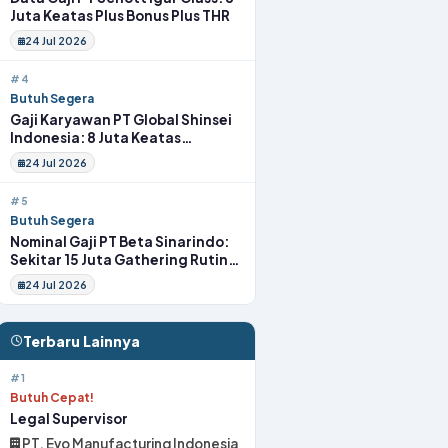
Juta Keatas Plus Bonus Plus THR
24 Jul 2026
#4
Butuh Segera
Gaji Karyawan PT Global Shinsei
Indonesia: 8 Juta Keatas
Tunjangan Komplit Uang
24 Jul 2026
Transport
#5
Butuh Segera
Nominal Gaji PT Beta Sinarindo:
Sekitar 15 Juta Gathering Rutin
Insentif Rutin
24 Jul 2026
Terbaru Lainnya
#1
Butuh Cepat!
Legal Supervisor
PT. Evo Manufacturing Indonesia