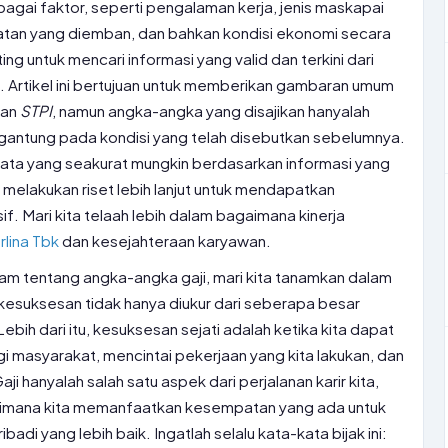
bagai faktor, seperti pengalaman kerja, jenis maskapai
batan yang diemban, dan bahkan kondisi ekonomi secara
ing untuk mencari informasi yang valid dan terkini dari
Artikel ini bertujuan untuk memberikan gambaran umum
san
STPI
, namun angka-angka yang disajikan hanyalah
rgantung pada kondisi yang telah disebutkan sebelumnya.
ata yang seakurat mungkin berdasarkan informasi yang
 melakukan riset lebih lanjut untuk mendapatkan
. Mari kita telaah lebih dalam bagaimana kinerja
rlina Tbk
dan kesejahteraan karyawan.
am tentang angka-angka gaji, mari kita tanamkan dalam
 kesuksesan tidak hanya diukur dari seberapa besar
ebih dari itu, kesuksesan sejati adalah ketika kita dapat
gi masyarakat, mencintai pekerjaan yang kita lakukan, dan
i hanyalah salah satu aspek dari perjalanan karir kita,
aimana kita memanfaatkan kesempatan yang ada untuk
di yang lebih baik. Ingatlah selalu kata-kata bijak ini: