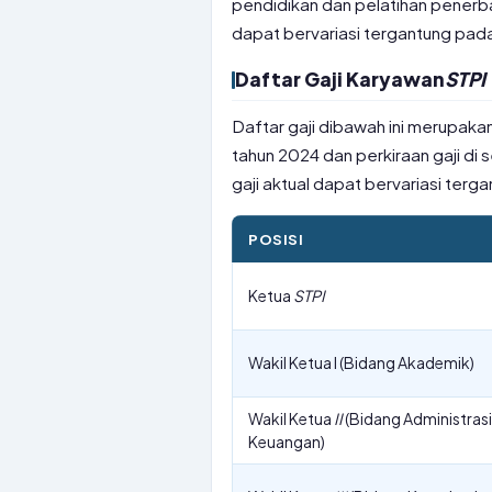
pendidikan dan pelatihan penerba
dapat bervariasi tergantung pada 
Daftar Gaji Karyawan
STPI
Daftar gaji dibawah ini merupakan
tahun 2024 dan perkiraan gaji di
gaji aktual dapat bervariasi terg
POSISI
Ketua
STPI
Wakil Ketua I (Bidang Akademik)
Wakil Ketua
II
(Bidang Administra
Keuangan)