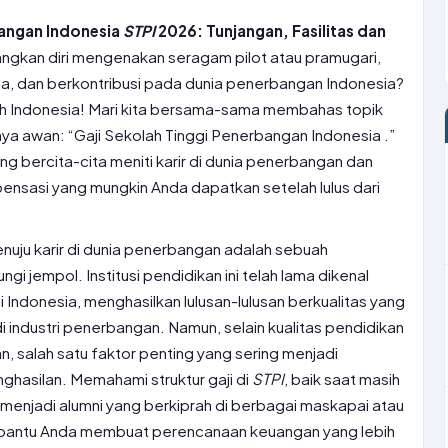
bangan Indonesia
STPI
2026: Tunjangan, Fasilitas dan
gkan diri mengenakan seragam pilot atau pramugari,
sa, dan berkontribusi pada dunia penerbangan Indonesia?
ruh Indonesia! Mari kita bersama-sama membahas topik
nya awan: “Gaji Sekolah Tinggi Penerbangan Indonesia .”
ang bercita-cita meniti karir di dunia penerbangan dan
nsasi yang mungkin Anda dapatkan setelah lulus dari
uju karir di dunia penerbangan adalah sebuah
i jempol. Institusi pendidikan ini telah lama dikenal
i Indonesia, menghasilkan lulusan-lulusan berkualitas yang
i industri penerbangan. Namun, selain kualitas pendidikan
n, salah satu faktor penting yang sering menjadi
ghasilan. Memahami struktur gaji di
STPI
, baik saat masih
menjadi alumni yang berkiprah di berbagai maskapai atau
bantu Anda membuat perencanaan keuangan yang lebih