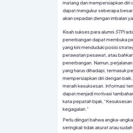
matang dan mempersiapkan diri d
dapat mengukur seberapa besar i
akan sepadan dengan imbalan ya
Kisah sukses para alumni
STPI
ada
penerbangan dapat membuka pintu
yang kini menduduki posisi stra
perawatan pesawat, atau bahkan 
penerbangan. Namun, perjalanan 
yang harus dihadapi, termasuk per
mempersiapkan diri dengan baik,
meraih kesuksesan. Informasi ten
dapat menjadi motivasi tambahan
kata pepatah bijak, “Kesuksesan ad
kegagalan.”
Perlu diingat bahwa angka-angka g
seringkali tidak akurat atau sudah