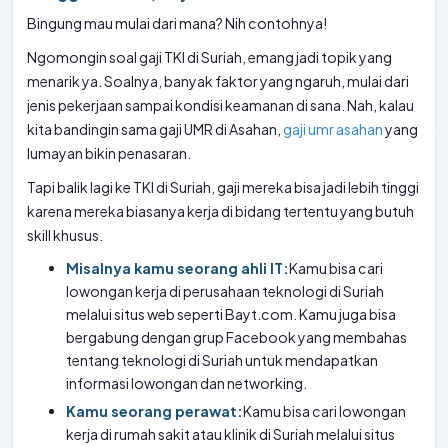
Bingung mau mulai dari mana? Nih contohnya!
Ngomongin soal gaji TKI di Suriah, emang jadi topik yang
menarik ya. Soalnya, banyak faktor yang ngaruh, mulai dari
jenis pekerjaan sampai kondisi keamanan di sana. Nah, kalau
kita bandingin sama gaji UMR di Asahan,
gaji umr asahan
yang
lumayan bikin penasaran.
Tapi balik lagi ke TKI di Suriah, gaji mereka bisa jadi lebih tinggi
karena mereka biasanya kerja di bidang tertentu yang butuh
skill khusus.
Misalnya kamu seorang ahli IT:
Kamu bisa cari
lowongan kerja di perusahaan teknologi di Suriah
melalui situs web seperti Bayt.com. Kamu juga bisa
bergabung dengan grup Facebook yang membahas
tentang teknologi di Suriah untuk mendapatkan
informasi lowongan dan networking.
Kamu seorang perawat:
Kamu bisa cari lowongan
kerja di rumah sakit atau klinik di Suriah melalui situs