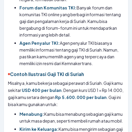
Forum dan Komunitas TKI:
Banyak forum dan
komunitas TKI online yang berbagi informasi tentang
gaji dan pengalaman kerja di Suriah. Kamu bisa
bergabung di forum-forum ini untuk mendapatkan
informasi yang lebih detail.
Agen Penyalur TKI:
Agen penyalur TKI biasanya
memiliki informasi tentang gaji TKI di Suriah. Namun,
pastikan kamu memilih agen yang terpercaya dan
memiliki izin resmi dari Kemnakertrans.
Contoh Ilustrasi Gaji TKI di Suriah
Misalnya, kamu bekerja sebagai perawat di Suriah. Gaji kamu
sekitar
USD 400 per bulan
. Dengan kurs USD 1 = Rp 14.000,
gaji kamu setara dengan
Rp 5.600.000 per bulan
. Gaji ini
bisa kamu gunakan untuk:
Menabung:
Kamu bisa menabung sebagian gaji kamu
untuk masa depan, seperti membeli rumah atau mobil.
Kirim ke Keluarga:
Kamu bisa mengirim sebagian gaji