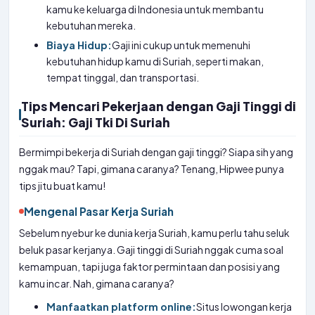
kamu ke keluarga di Indonesia untuk membantu
kebutuhan mereka.
Biaya Hidup:
Gaji ini cukup untuk memenuhi
kebutuhan hidup kamu di Suriah, seperti makan,
tempat tinggal, dan transportasi.
Tips Mencari Pekerjaan dengan Gaji Tinggi di
Suriah: Gaji Tki Di Suriah
Bermimpi bekerja di Suriah dengan gaji tinggi? Siapa sih yang
nggak mau? Tapi, gimana caranya? Tenang, Hipwee punya
tips jitu buat kamu!
Mengenal Pasar Kerja Suriah
Sebelum nyebur ke dunia kerja Suriah, kamu perlu tahu seluk
beluk pasar kerjanya. Gaji tinggi di Suriah nggak cuma soal
kemampuan, tapi juga faktor permintaan dan posisi yang
kamu incar. Nah, gimana caranya?
Manfaatkan platform online:
Situs lowongan kerja