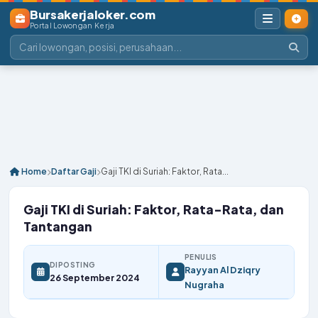
Bursakerjaloker.com
Portal Lowongan Kerja
Home
Daftar Gaji
Gaji TKI di Suriah: Faktor, Rata...
Gaji TKI di Suriah: Faktor, Rata-Rata, dan
Tantangan
PENULIS
DIPOSTING
Rayyan Al Dziqry
26 September 2024
Nugraha