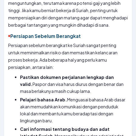
menguntungkan, terutama karena potensi gaji yang lebih
tinggi. Jika kamu berniat bekerja di Suriah, penting untuk
mempersiapkan diri dengan matang agar dapat menghadapi
berbagai tantangan yang mungkin dihadapi di sana.
Persiapan Sebelum Berangkat
Persiapan sebelum berangkat ke Suriah sangat penting
untuk meminimalkan risiko dan memastikan kelancaran
proses bekerja. Ada beberapa hal yang perlu kamu
persiapkan, antara lain:
Pastikan dokumen perjalanan lengkap dan
valid.
Paspor dan visa harus diurus dengan benar dan
masa berlakunya masih cukup lama.
Pelajari bahasa Arab.
Menguasai bahasa Arab dasar
akan memudahkan komunikasi dengan penduduk
lokal dan membantu kamu beradaptasi dengan
lingkungan baru.
Cari informasi tentang budaya dan adat