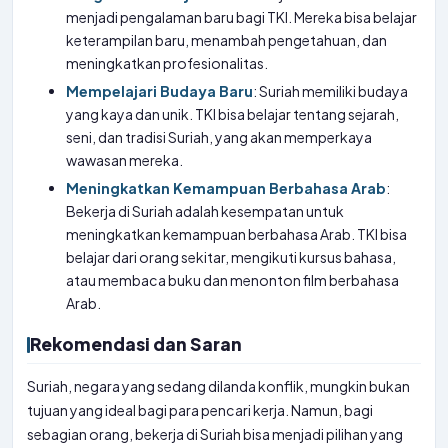
menjadi pengalaman baru bagi TKI. Mereka bisa belajar
keterampilan baru, menambah pengetahuan, dan
meningkatkan profesionalitas.
Mempelajari Budaya Baru
: Suriah memiliki budaya
yang kaya dan unik. TKI bisa belajar tentang sejarah,
seni, dan tradisi Suriah, yang akan memperkaya
wawasan mereka.
Meningkatkan Kemampuan Berbahasa Arab
:
Bekerja di Suriah adalah kesempatan untuk
meningkatkan kemampuan berbahasa Arab. TKI bisa
belajar dari orang sekitar, mengikuti kursus bahasa,
atau membaca buku dan menonton film berbahasa
Arab.
Rekomendasi dan Saran
Suriah, negara yang sedang dilanda konflik, mungkin bukan
tujuan yang ideal bagi para pencari kerja. Namun, bagi
sebagian orang, bekerja di Suriah bisa menjadi pilihan yang