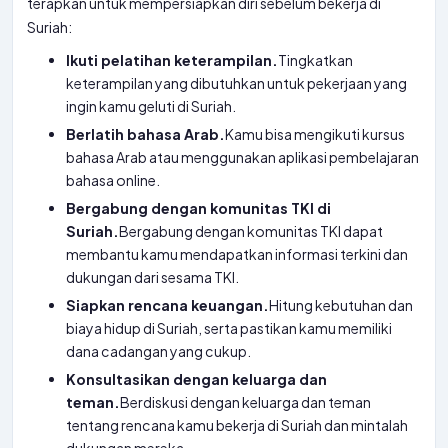
terapkan untuk mempersiapkan diri sebelum bekerja di
Suriah:
Ikuti pelatihan keterampilan.
Tingkatkan
keterampilan yang dibutuhkan untuk pekerjaan yang
ingin kamu geluti di Suriah.
Berlatih bahasa Arab.
Kamu bisa mengikuti kursus
bahasa Arab atau menggunakan aplikasi pembelajaran
bahasa online.
Bergabung dengan komunitas TKI di
Suriah.
Bergabung dengan komunitas TKI dapat
membantu kamu mendapatkan informasi terkini dan
dukungan dari sesama TKI.
Siapkan rencana keuangan.
Hitung kebutuhan dan
biaya hidup di Suriah, serta pastikan kamu memiliki
dana cadangan yang cukup.
Konsultasikan dengan keluarga dan
teman.
Berdiskusi dengan keluarga dan teman
tentang rencana kamu bekerja di Suriah dan mintalah