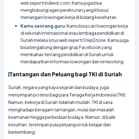
web seperti Indeed.com. Kamu juga bisa
menghubungi agen perekrutan yang khusus
menangani lowongan kerja di bidang kesehatan.
Kamu seorang guru:
Kamu bisa cari lowongan kerja
di sekolah internasional atau lembaga pendidikan di
Suriah melalui situs web seperti StepStone. Kamu juga
bisa bergabung dengan grup Facebook yang
membahas tentang pendidikan di Suriah untuk
mendapatkan informasi lowongan dan networking.
Tantangan dan Peluang bagi TKI di Suriah
Suriah, negara yang kaya sejarah dan budaya, juga
menyimpan potensi bagi para Tenaga Kerja Indonesia (TKI).
Namun, bekerja di Suriah tidaklah mudah. TKI di sana
menghadapi beragam tantangan, mulai dari masalah
keamanan hingga perbedaan budaya. Namun, di balik
kesulitan, tersimpan pula peluang untuk belajar dan
berkembang.