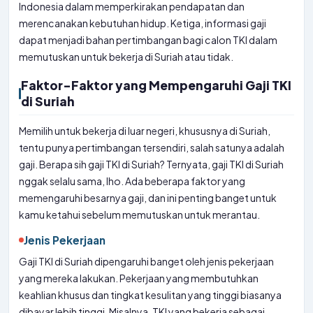
Indonesia dalam memperkirakan pendapatan dan
merencanakan kebutuhan hidup. Ketiga, informasi gaji
dapat menjadi bahan pertimbangan bagi calon TKI dalam
memutuskan untuk bekerja di Suriah atau tidak.
Faktor-Faktor yang Mempengaruhi Gaji TKI
di Suriah
Memilih untuk bekerja di luar negeri, khususnya di Suriah,
tentu punya pertimbangan tersendiri, salah satunya adalah
gaji. Berapa sih gaji TKI di Suriah? Ternyata, gaji TKI di Suriah
nggak selalu sama, lho. Ada beberapa faktor yang
memengaruhi besarnya gaji, dan ini penting banget untuk
kamu ketahui sebelum memutuskan untuk merantau.
Jenis Pekerjaan
Gaji TKI di Suriah dipengaruhi banget oleh jenis pekerjaan
yang mereka lakukan. Pekerjaan yang membutuhkan
keahlian khusus dan tingkat kesulitan yang tinggi biasanya
dibayar lebih tinggi. Misalnya, TKI yang bekerja sebagai