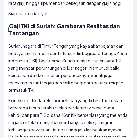
rata gaji, hingga tips mencari pekerjaan dengan gaji tinggi.
Siap-siap catat, ya!
Gaji TKI di Suriah: Gambaran Realitas dan
Tantangan
Suriah, negara di Timur Tengah yang kaya akan sejarah dan
budaya, menyimpan cerita tersendiri bagi para Tenaga Kerja
Indonesia (TKI). Sejak lama, Suriah menjadi tujuan para TKI
yang mencari peruntungan di luar negeri. Namun, di balik
keindahan dan keramahan penduduknya, Suriah juga
menyimpan tantangan dan risiko bagi para pekerja migran,
termasuk TKI.
Kondisi politik dan ekonomi Suriah yang tidak stabil dalam
beberapa tahun terakhir telah berdampak besar pada
kehidupan para TKI di sana. Konflik bersenjata yang melanda
negara ini telah menyebabkan banyak pekerja migran
kehilangan pekerjaan, tempat tinggal, dan bahkan nyawa.