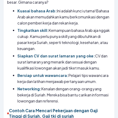
besar. Gimana caranya?
Kuasai bahasa Arab:
Ini adalah kunci utama! Bahasa
Arab akan memudahkan kamu berkomunikasi dengan
calon pemberi kerja dan rekan kerja.
Tingkatkan skill:
Kemampuan bahasa Arab aja nggak
cukup. Kamu perlu punya skill yang dibutuhkan di
pasar kerja Suriah, seperti teknologi, kesehatan, atau
keuangan.
Siapkan CV dan surat lamaran yang oke:
CV dan
surat lamaran yang menarik dan sesuai dengan
kualifikasi lowongan akan jadi tiket masuk kamu.
Bersiap untuk wawancara:
Pelajari tips wawancara
kerja dan latihan menjawab pertanyaan umum.
Networking:
Kenalan dengan orang-orang yang
bekerja di Suriah. Mereka bisa bantu carikan informasi
lowongan dan referensi.
Contoh Cara Mencari Pekerjaan dengan Gaji
Tinggi di Suriah, Gaji tki di suriah