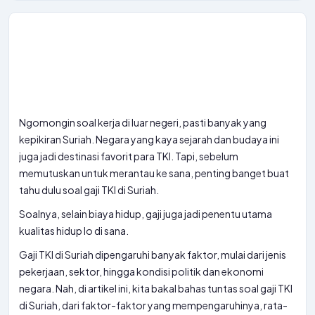
Ngomongin soal kerja di luar negeri, pasti banyak yang
kepikiran Suriah. Negara yang kaya sejarah dan budaya ini
juga jadi destinasi favorit para TKI. Tapi, sebelum
memutuskan untuk merantau ke sana, penting banget buat
tahu dulu soal gaji TKI di Suriah.
Soalnya, selain biaya hidup, gaji juga jadi penentu utama
kualitas hidup lo di sana.
Gaji TKI di Suriah dipengaruhi banyak faktor, mulai dari jenis
pekerjaan, sektor, hingga kondisi politik dan ekonomi
negara. Nah, di artikel ini, kita bakal bahas tuntas soal gaji TKI
di Suriah, dari faktor-faktor yang mempengaruhinya, rata-