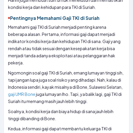
Hal ini juga membuat sulit untuk menelusuri dan memastikan
kondisi kerja dan kehidupan para TKI di Suriah.
Pentingnya Memahami Gaji TKI di Suriah
Memahami gaji TKI di Suriah menjadi penting karena
beberapa alasan. Pertama, informasi gaji dapat menjadi
indikator kondisi kerja dan kehidupan TKI di sana. Gaji yang
rendah atau tidak sesuai dengan kesepakatan kerja bisa
menjadi tanda adanya eksploitasi atau pelanggaran hak
pekerja.
Ngomongin soal gaji TKI di Suriah, emang lumayan tinggi sih,
tapi jangan lupa juga soal risiko yang dihadapi. Nah, kalau di
Indonesia sendiri, kayak misalnya di Bone, Sulawesi Selatan,
gaji UMR Bone
juga lumayan lho. Tapi, ya balik lagi, gaji TKI di
Suriah itu memang masih jauh lebih tinggi.
Soalnya, kondisi kerja dan biaya hidup di sana jauh lebih
tinggi dibanding di Bone.
Kedua, informasi gaji dapat membantu keluarga TKI di