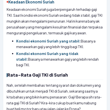
Keadaan Ekonomi Suriah
Keadaan ekonomi Suriah juga berpengaruh terhadap gaji
TKI. Saat kondisi ekonomi Suriah sedang tidak stabil, gaji TKI
mungkin akan mengalami penurunan. Hal ini karena banyak
perusahaan yang mengalami kesulitan finansial dan terpaksa
mengurangi pengeluaran, termasuk gaji karyawan.
Kondisi ekonomi Suriah yang stabil:
Biasanya
menawarkan gaji yang lebih tinggi bagi TKI.
Kondisi ekonomi Suriah yang tidak
stabil:
Biasanya menawarkan gaji yang lebih rendah
bagi TKI.
Rata-Rata Gaji TKI di Suriah
Nah, setelah membahas tentang syarat dan dokumen yang
dibutuhkan untuk menjadi TKI di Suriah, sekarang saatnya
kita bahas yang bikin kamu penasaran: Gaji! Berapa sih rata-
rata gaji TKI di Suriah? Kira-kira cukup buat kamu nabung
buat beli motor baru atau jalan-jalan ke Eropa?