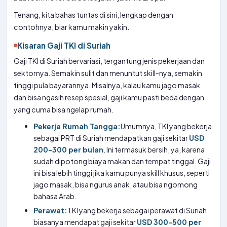
Tenang, kita bahas tuntas di sini, lengkap dengan
contohnya, biar kamu makin yakin.
Kisaran Gaji TKI di Suriah
Gaji TKI di Suriah bervariasi, tergantung jenis pekerjaan dan
sektornya. Semakin sulit dan menuntut skill-nya, semakin
tinggi pula bayarannya. Misalnya, kalau kamu jago masak
dan bisa ngasih resep spesial, gaji kamu pasti beda dengan
yang cuma bisa ngelap rumah.
Pekerja Rumah Tangga:
Umumnya, TKI yang bekerja
sebagai PRT di Suriah mendapatkan gaji sekitar
USD
200-300 per bulan
. Ini termasuk bersih, ya, karena
sudah dipotong biaya makan dan tempat tinggal. Gaji
ini bisa lebih tinggi jika kamu punya skill khusus, seperti
jago masak, bisa ngurus anak, atau bisa ngomong
bahasa Arab.
Perawat:
TKI yang bekerja sebagai perawat di Suriah
biasanya mendapat gaji sekitar
USD 300-500 per