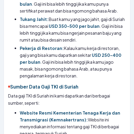
bulan
. Gaji ini bisa lebih tinggi jika kamu punya
sertifikat perawat dan bisa ngomong bahasa Arab.
Tukang Jahit:
Buat kamu yang jago jahit, gaji di Suriah
bisa mencapai
USD 350-500 per bulan
. Gaji ini bisa
lebih tinggi jika kamu bisa ngerjain pesanan baju yang
rumit atau bisa desain sendiri.
Pekerja di Restoran:
Kalau kamu kerja di restoran,
gaji yang bisa kamu dapatkan sekitar
USD 250-400
per bulan
. Gaji ini bisa lebih tinggi jika kamu jago
masak, bisa ngomong bahasa Arab, atau punya
pengalaman kerja di restoran.
Sumber Data Gaji TKI di Suriah
Data gaji TKI di Suriah ini kami dapatkan dari berbagai
sumber, seperti:
Website Resmi Kementerian Tenaga Kerja dan
Transmigrasi (Kemnakertrans):
Website ini
menyediakan informasi tentang gaji TKI di berbagai
negara, termasuk Suriah.