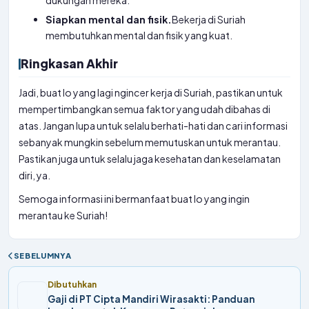
dukungan mereka.
Siapkan mental dan fisik.
Bekerja di Suriah
membutuhkan mental dan fisik yang kuat.
Ringkasan Akhir
Jadi, buat lo yang lagi ngincer kerja di Suriah, pastikan untuk
mempertimbangkan semua faktor yang udah dibahas di
atas. Jangan lupa untuk selalu berhati-hati dan cari informasi
sebanyak mungkin sebelum memutuskan untuk merantau.
Pastikan juga untuk selalu jaga kesehatan dan keselamatan
diri, ya.
Semoga informasi ini bermanfaat buat lo yang ingin
merantau ke Suriah!
SEBELUMNYA
Dibutuhkan
Gaji di PT Cipta Mandiri Wirasakti: Panduan