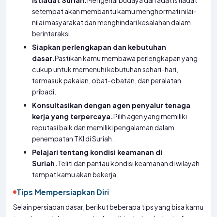
istiadat Suriah.
Mengenal budaya dan adat istiadat
setempat akan membantu kamu menghormati nilai-
nilai masyarakat dan menghindari kesalahan dalam
berinteraksi.
Siapkan perlengkapan dan kebutuhan
dasar.
Pastikan kamu membawa perlengkapan yang
cukup untuk memenuhi kebutuhan sehari-hari,
termasuk pakaian, obat-obatan, dan peralatan
pribadi.
Konsultasikan dengan agen penyalur tenaga
kerja yang terpercaya.
Pilih agen yang memiliki
reputasi baik dan memiliki pengalaman dalam
penempatan TKI di Suriah.
Pelajari tentang kondisi keamanan di
Suriah.
Teliti dan pantau kondisi keamanan di wilayah
tempat kamu akan bekerja.
Tips Mempersiapkan Diri
Selain persiapan dasar, berikut beberapa tips yang bisa kamu