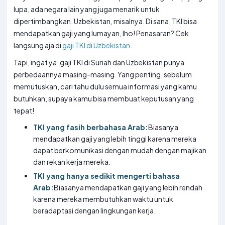
lupa, ada negara lain yang juga menarik untuk
dipertimbangkan. Uzbekistan, misalnya. Di sana, TKI bisa
mendapatkan gaji yang lumayan, lho! Penasaran? Cek
langsung aja di
gaji TKI di Uzbekistan
.
Tapi, ingat ya, gaji TKI di Suriah dan Uzbekistan punya
perbedaannya masing-masing. Yang penting, sebelum
memutuskan, cari tahu dulu semua informasi yang kamu
butuhkan, supaya kamu bisa membuat keputusan yang
tepat!
TKI yang fasih berbahasa Arab:
Biasanya
mendapatkan gaji yang lebih tinggi karena mereka
dapat berkomunikasi dengan mudah dengan majikan
dan rekan kerja mereka.
TKI yang hanya sedikit mengerti bahasa
Arab:
Biasanya mendapatkan gaji yang lebih rendah
karena mereka membutuhkan waktu untuk
beradaptasi dengan lingkungan kerja.