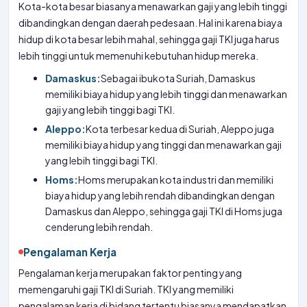
Kota-kota besar biasanya menawarkan gaji yang lebih tinggi
dibandingkan dengan daerah pedesaan. Hal ini karena biaya
hidup di kota besar lebih mahal, sehingga gaji TKI juga harus
lebih tinggi untuk memenuhi kebutuhan hidup mereka.
Damaskus:
Sebagai ibukota Suriah, Damaskus
memiliki biaya hidup yang lebih tinggi dan menawarkan
gaji yang lebih tinggi bagi TKI.
Aleppo:
Kota terbesar kedua di Suriah, Aleppo juga
memiliki biaya hidup yang tinggi dan menawarkan gaji
yang lebih tinggi bagi TKI.
Homs:
Homs merupakan kota industri dan memiliki
biaya hidup yang lebih rendah dibandingkan dengan
Damaskus dan Aleppo, sehingga gaji TKI di Homs juga
cenderung lebih rendah.
Pengalaman Kerja
Pengalaman kerja merupakan faktor penting yang
memengaruhi gaji TKI di Suriah. TKI yang memiliki
pengalaman kerja di bidang tertentu biasanya mendapatkan