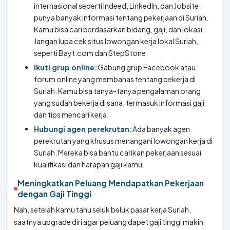
internasional seperti Indeed, LinkedIn, dan Jobsite
punya banyak informasi tentang pekerjaan di Suriah.
Kamu bisa cari berdasarkan bidang, gaji, dan lokasi.
Jangan lupa cek situs lowongan kerja lokal Suriah,
seperti Bayt.com dan StepStone.
Ikuti grup online:
Gabung grup Facebook atau
forum online yang membahas tentang bekerja di
Suriah. Kamu bisa tanya-tanya pengalaman orang
yang sudah bekerja di sana, termasuk informasi gaji
dan tips mencari kerja.
Hubungi agen perekrutan:
Ada banyak agen
perekrutan yang khusus menangani lowongan kerja di
Suriah. Mereka bisa bantu carikan pekerjaan sesuai
kualifikasi dan harapan gaji kamu.
Meningkatkan Peluang Mendapatkan Pekerjaan
dengan Gaji Tinggi
Nah, setelah kamu tahu seluk beluk pasar kerja Suriah,
saatnya upgrade diri agar peluang dapet gaji tinggi makin