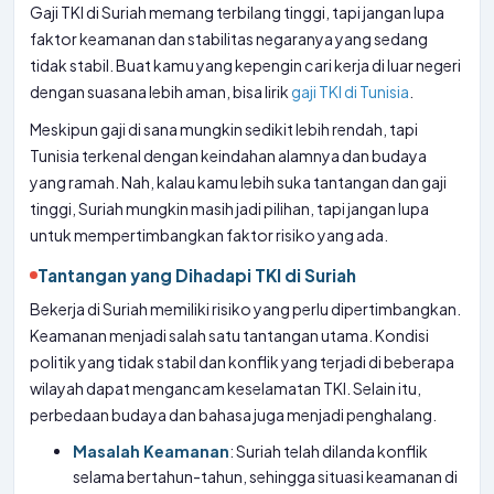
Gaji TKI di Suriah memang terbilang tinggi, tapi jangan lupa
faktor keamanan dan stabilitas negaranya yang sedang
tidak stabil. Buat kamu yang kepengin cari kerja di luar negeri
dengan suasana lebih aman, bisa lirik
gaji TKI di Tunisia
.
Meskipun gaji di sana mungkin sedikit lebih rendah, tapi
Tunisia terkenal dengan keindahan alamnya dan budaya
yang ramah. Nah, kalau kamu lebih suka tantangan dan gaji
tinggi, Suriah mungkin masih jadi pilihan, tapi jangan lupa
untuk mempertimbangkan faktor risiko yang ada.
Tantangan yang Dihadapi TKI di Suriah
Bekerja di Suriah memiliki risiko yang perlu dipertimbangkan.
Keamanan menjadi salah satu tantangan utama. Kondisi
politik yang tidak stabil dan konflik yang terjadi di beberapa
wilayah dapat mengancam keselamatan TKI. Selain itu,
perbedaan budaya dan bahasa juga menjadi penghalang.
Masalah Keamanan
: Suriah telah dilanda konflik
selama bertahun-tahun, sehingga situasi keamanan di