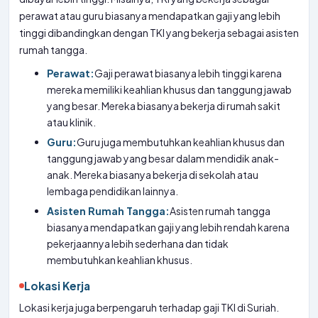
perawat atau guru biasanya mendapatkan gaji yang lebih
tinggi dibandingkan dengan TKI yang bekerja sebagai asisten
rumah tangga.
Perawat:
Gaji perawat biasanya lebih tinggi karena
mereka memiliki keahlian khusus dan tanggung jawab
yang besar. Mereka biasanya bekerja di rumah sakit
atau klinik.
Guru:
Guru juga membutuhkan keahlian khusus dan
tanggung jawab yang besar dalam mendidik anak-
anak. Mereka biasanya bekerja di sekolah atau
lembaga pendidikan lainnya.
Asisten Rumah Tangga:
Asisten rumah tangga
biasanya mendapatkan gaji yang lebih rendah karena
pekerjaannya lebih sederhana dan tidak
membutuhkan keahlian khusus.
Lokasi Kerja
Lokasi kerja juga berpengaruh terhadap gaji TKI di Suriah.