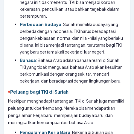
negara ini tidak menentu. TKI bisa menjadi korban
kekerasan, penculikan, atau bahkan terjebak dalam
pertempuran.
Perbedaan Budaya
: Suriah memiliki budaya yang
berbeda dengan Indonesia. TKI harus beradaptasi
dengan kebiasaan, norma, dan nilai-nilai yang berlaku
di sana. Ini bisa menjadi tantangan, terutama bagi TKI
yang baru pertama kali bekerja di luar negeri.
Bahasa
: Bahasa Arab adalah bahasa resmi di Suriah.
TKI yang tidak menguasai bahasa Arab akan kesulitan
berkomunikasi dengan orang sekitar, mencari
pekerjaan, dan beradaptasi dengan lingkungan baru.
Peluang bagi TKI di Suriah
Meskipun menghadapi tantangan, TKI di Suriah juga memiliki
peluang untuk berkembang. Mereka bisa mendapatkan
pengalaman kerja baru, mempelajari budaya baru, dan
meningkatkan kemampuan berbahasa Arab.
Pengalaman Kerja Baru
: Bekerja di Suriah bisa